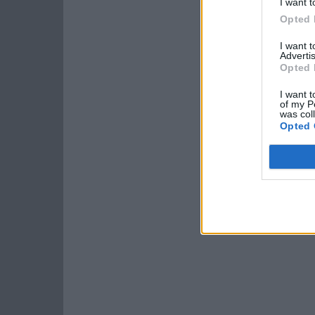
I want t
Opted 
I want 
Advertis
Opted 
I want t
of my P
was col
Opted 