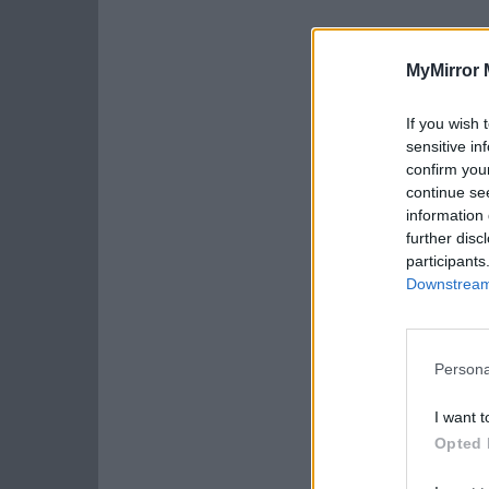
MyMirror 
If you wish 
sensitive in
confirm you
continue se
information 
further disc
participants
Downstream 
Persona
I want t
Opted 