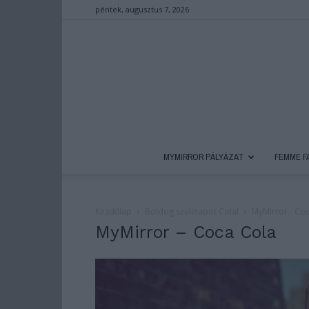
péntek, augusztus 7, 2026
MYMIRROR PÁLYÁZAT
FEMME F
Kezdőlap
Boldog szülinapot Cola!
MyMirror - Co
MyMirror – Coca Cola