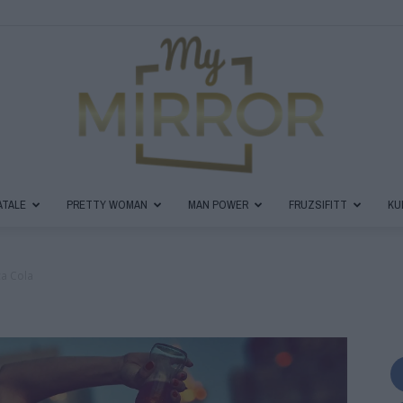
ATALE
PRETTY WOMAN
MAN POWER
FRUZSIFITT
KU
MyMirror
ca Cola
Magazin