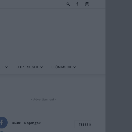
LT
ÖTPERCESEK
ELŐADÁSOK
- Advertisement -
46,301
Rajongók
TETSZIK