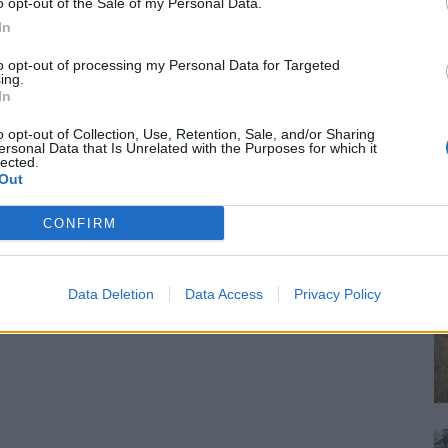
o opt-out of the Sale of my Personal Data.
In
to opt-out of processing my Personal Data for Targeted
ing.
In
o opt-out of Collection, Use, Retention, Sale, and/or Sharing
ersonal Data that Is Unrelated with the Purposes for which it
lected.
Out
CONFIRM
Data Deletion
Data Access
Privacy Policy