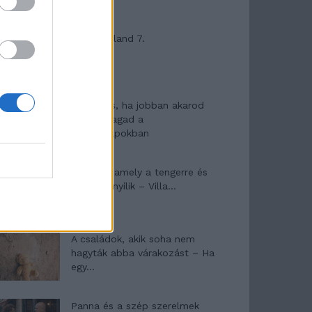
Máltai kaland 7.
10 tanács, ha jobban akarod
érezni magad a
hétköznapokban
Egy ház, amely a tengerre és
a fényre nyílik – Villa...
A családok, akik soha nem
hagyták abba várakozást – Ha
egy...
Panna és a szép szerelmek