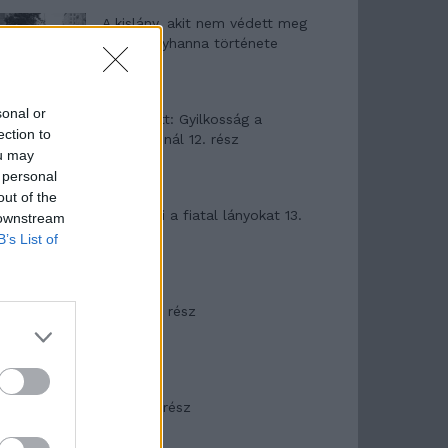
A kislány, akit nem védett meg
senki – Lyhanna története
sonal or
T. Barnett: Gyilkosság a
ection to
Garda-tónál 12. rész
ou may
 personal
out of the
T. szereti a fiatal lányokat 13.
 downstream
rész
B’s List of
Minka 10. rész
Minka 9. rész