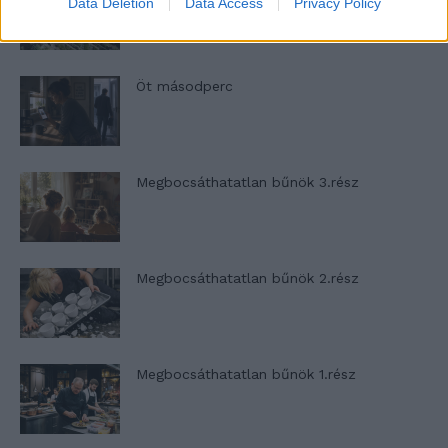
Data Deletion
Data Access
Privacy Policy
ügy
Öt másodperc
Megbocsáthatatlan bűnök 3.rész
Megbocsáthatatlan bűnök 2.rész
Megbocsáthatatlan bűnök 1.rész