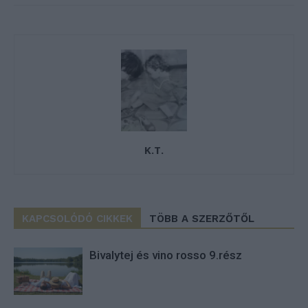
K.T.
KAPCSOLÓDÓ CIKKEK
TÖBB A SZERZŐTŐL
Bivalytej és vino rosso 9.rész