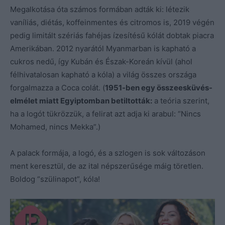
Megalkotása óta számos formában adták ki: létezik
vaníliás, diétás, koffeinmentes és citromos is, 2019 végén
pedig limitált szériás fahéjas ízesítésű kólát dobtak piacra
Amerikában. 2012 nyarától Myanmarban is kapható a
cukros nedű, így Kubán és Észak-Koreán kívül (ahol
félhivatalosan kapható a kóla) a világ összes országa
forgalmazza a Coca colát. (
1951-ben egy összeesküvés-
elmélet miatt Egyiptomban betiltották:
a teória szerint,
ha a logót tükrözzük, a felirat azt adja ki arabul: “Nincs
Mohamed, nincs Mekka”.)
A palack formája, a logó, és a szlogen is sok változáson
ment keresztül, de az ital népszerűsége máig töretlen.
Boldog “szülinapot”, kóla!