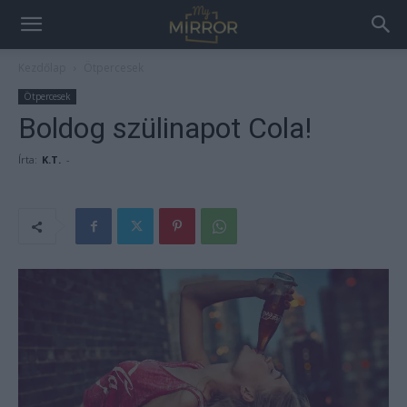
Kezdőlap
Ötpercesek
Ötpercesek
Boldog szülinapot Cola!
Írta:
K.T.
-