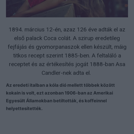
1894. március 12-én, azaz 126 éve adták el az
első palack Coca colát. A szirup eredetileg
fejfájás és gyomorpanaszok ellen készült, máig
titkos recept szerint 1885-ben. A feltaláló a
receptet és az értékesítés jogát 1888-ban Asa
Candler-nek adta el.
Az eredeti italban a kóla dió mellett többek között
kokain is volt, ezt azonban 1906-ban az Amerikai
Egyesült Államokban betiltották, és koffeinnel
helyettesítették.