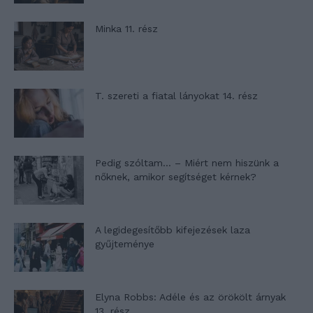
Minka 11. rész
T. szereti a fiatal lányokat 14. rész
Pedig szóltam… – Miért nem hiszünk a
nőknek, amikor segítséget kérnek?
A legidegesítőbb kifejezések laza
gyűjteménye
Elyna Robbs: Adéle és az örökölt árnyak
13. rész