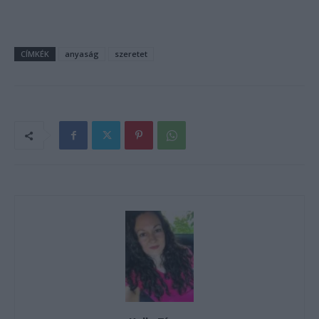
CÍMKÉK
anyaság
szeretet