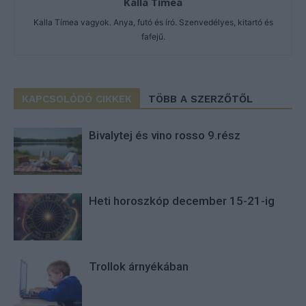
Kalla Tímea
Kalla Tímea vagyok. Anya, futó és író. Szenvedélyes, kitartó és
fafejű.
KAPCSOLÓDÓ CIKKEK
TÖBB A SZERZŐTŐL
Bivalytej és vino rosso 9.rész
Heti horoszkóp december 15-21-ig
Trollok árnyékában