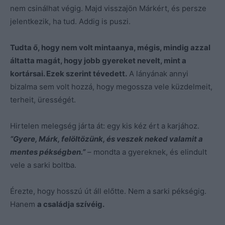
nem csinálhat végig. Majd visszajön Márkért, és persze
jelentkezik, ha tud. Addig is puszi.
Tudta ő, hogy nem volt mintaanya, mégis, mindig azzal
áltatta magát, hogy jobb gyereket nevelt, mint a
kortársai. Ezek szerint tévedett.
A lányának annyi
bizalma sem volt hozzá, hogy megossza vele küzdelmeit,
terheit, ürességét.
Hirtelen melegség járta át: egy kis kéz ért a karjához.
“Gyere, Márk, felöltözünk, és veszek neked valamit a
mentes pékségben.”
– mondta a gyereknek, és elindult
vele a sarki boltba.
Érezte, hogy hosszú út áll előtte. Nem a sarki pékségig.
Hanem
a családja szívéig.