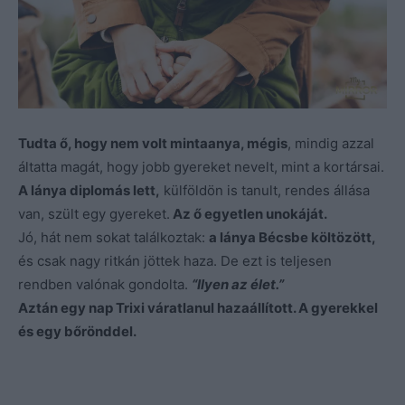
Tudta ő, hogy nem volt mintaanya, mégis
, mindig azzal
áltatta magát, hogy jobb gyereket nevelt, mint a kortársai.
A lánya diplomás lett,
külföldön is tanult, rendes állása
van, szült egy gyereket.
Az ő egyetlen unokáját.
Jó, hát nem sokat találkoztak:
a lánya Bécsbe költözött,
és csak nagy ritkán jöttek haza. De ezt is teljesen
rendben valónak gondolta.
“Ilyen az élet.”
Aztán egy nap Trixi váratlanul hazaállított. A gyerekkel
és egy bőrönddel.