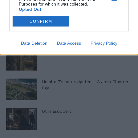
Purposes for which it was collected.
LEGFRISSEBB
Opted Out
CONFIRM
Minka 14. rész
Data Deletion
Data Access
Privacy Policy
Minka 13. rész
Halál a Tresco-szigeten – A Josh Clayton-
ügy
Öt másodperc