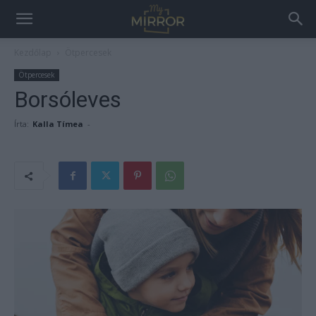
Kezdőlap
Ötpercesek
Ötpercesek
Borsóleves
Írta:
Kalla Tímea
-