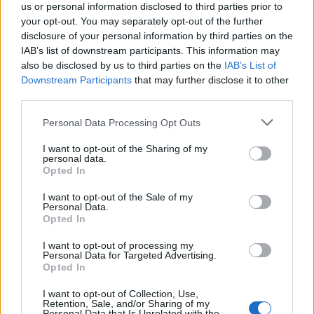
us or personal information disclosed to third parties prior to
your opt-out. You may separately opt-out of the further
Save my name, email, and website in this browser for the
disclosure of your personal information by third parties on the
IAB’s list of downstream participants. This information may
next time I comment.
also be disclosed by us to third parties on the
IAB’s List of
Notify me of follow-up comments by email.
Downstream Participants
that may further disclose it to other
third parties.
Notify me of new posts by email.
Personal Data Processing Opt Outs
I want to opt-out of the Sharing of my
personal data.
Opted In
- Advertisement -
I want to opt-out of the Sale of my
Personal Data.
Opted In
46,301
Rajongók
TETSZIK
I want to opt-out of processing my
Personal Data for Targeted Advertising.
Opted In
13,262
Követő
KÖVETÉS
I want to opt-out of Collection, Use,
Retention, Sale, and/or Sharing of my
Personal Data that Is Unrelated with the