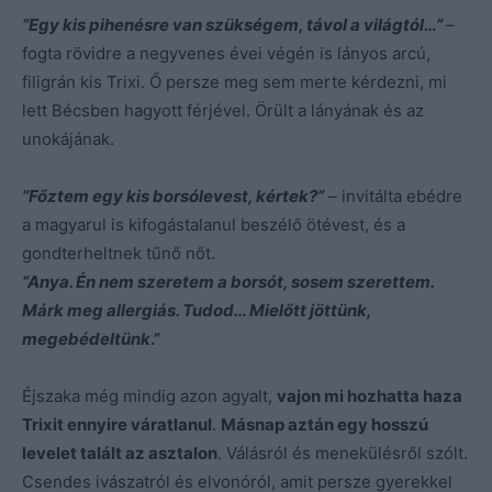
“Egy kis pihenésre van szükségem, távol a világtól…”
–
fogta rövidre a negyvenes évei végén is lányos arcú,
filigrán kis Trixi. Ő persze meg sem merte kérdezni, mi
lett Bécsben hagyott férjével. Örült a lányának és az
unokájának.
“Főztem egy kis borsólevest, kértek?”
– invitálta ebédre
a magyarul is kifogástalanul beszélő ötévest, és a
gondterheltnek tűnő nőt.
“Anya. Én nem szeretem a borsót, sosem szerettem.
Márk meg allergiás. Tudod… Mielőtt jöttünk,
megebédeltünk
.”
Éjszaka még mindig azon agyalt,
vajon mi hozhatta haza
Trixit ennyire váratlanul
.
Másnap aztán egy hosszú
levelet talált az asztalon
. Válásról és menekülésről szólt.
Csendes ivászatról és elvonóról, amit persze gyerekkel