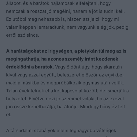
állapot, és a barátok hajlamosak elfelejteni, hogy
nemcsak a rosszat jó megélni, hanem a jót is tudni kell.
Ez utóbbi még nehezebb is, hiszen azt jelzi, hogy mi
valamiképpen lemaradtunk, nem vagyunk elég jók, pedig
erről szó sincs.
A barátságokat az irigységen, a pletykán túl még az is
megingathatja, ha azonos személy iránt kezdenek
érdeklődni a barátok.
Vagy ő dönt úgy, hogy akaratán
kívül vagy azzal együtt, beleszeret először az egyikbe,
majd a másikba és megpróbálkozik egymás után velük.
Talán évek telnek el a két kapcsolat között, de ismerjük a
helyzetet. Elvétve nézi jó szemmel valaki, ha az exével
jön össze kebelbarátja, barátnője. Mindegy hány év telt
el.
A társadalmi szabályok elleni legnagyobb vétségek