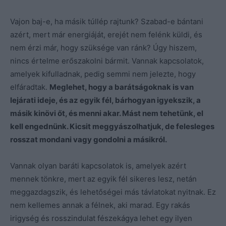
Vajon baj-e, ha másik túllép rajtunk? Szabad-e bántani
azért, mert már energiáját, erejét nem felénk küldi, és
nem érzi már, hogy szüksége van ránk? Úgy hiszem,
nincs értelme erőszakolni bármit. Vannak kapcsolatok,
amelyek kifulladnak, pedig semmi nem jelezte, hogy
elfáradtak.
Meglehet, hogy a barátságoknak is van
lejárati ideje, és az egyik fél, bárhogyan igyekszik, a
másik kinövi őt, és menni akar. Mást nem tehetünk, el
kell engednünk. Kicsit meggyászolhatjuk, de felesleges
rosszat mondani vagy gondolni a másikról.
Vannak olyan baráti kapcsolatok is, amelyek azért
mennek tönkre, mert az egyik fél sikeres lesz, netán
meggazdagszik, és lehetőségei más távlatokat nyitnak. Ez
nem kellemes annak a félnek, aki marad. Egy rakás
irigység és rosszindulat fészekágya lehet egy ilyen