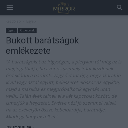
Kezdőlap
Egyéb
Egyéb
Ötpercesek
Bukott barátságok
emlékezete
“A barátságokat az irigységen, a pletykán túl még az is
megingathatja, ha azonos személy iránt kezdenek
érdeklődni a barátok. Vagy ő dönt úgy, hogy akaratán
kívül vagy azzal együtt, beleszeret először az egyikbe,
majd a másikba és megpróbálkozik egymás után
velük. Talán évek telnek el a két kapcsolat között, de
ismerjük a helyzetet. Elvétve nézi jó szemmel valaki,
ha az exével jön össze kebelbarátja, barátnője.
Mindegy hány év telt el.”
Írta:
Imre Hilda
-