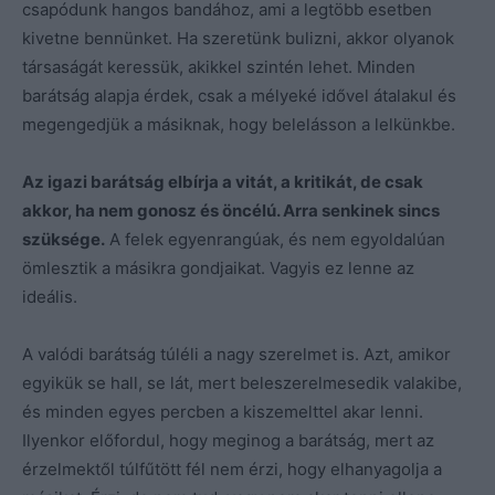
csapódunk hangos bandához, ami a legtöbb esetben
kivetne bennünket. Ha szeretünk bulizni, akkor olyanok
társaságát keressük, akikkel szintén lehet. Minden
barátság alapja érdek, csak a mélyeké idővel átalakul és
megengedjük a másiknak, hogy belelásson a lelkünkbe.
Az igazi barátság elbírja a vitát, a kritikát, de csak
akkor, ha nem gonosz és öncélú. Arra senkinek sincs
szüksége.
A felek egyenrangúak, és nem egyoldalúan
ömlesztik a másikra gondjaikat. Vagyis ez lenne az
ideális.
A valódi barátság túléli a nagy szerelmet is. Azt, amikor
egyikük se hall, se lát, mert beleszerelmesedik valakibe,
és minden egyes percben a kiszemelttel akar lenni.
Ilyenkor előfordul, hogy meginog a barátság, mert az
érzelmektől túlfűtött fél nem érzi, hogy elhanyagolja a