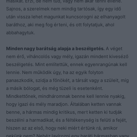
másikat. Érzi, de nem tud, vagy nem akar tenni ellene.
Sajnos, a szerelmek nem mindig tartósak, így egy idő
után vissza lehet magunkat kuncsorogni az elhanyagolt
baráthoz, aki meg fog érteni, és ott folytatjuk, ahol
abbahagytuk.
Minden nagy barátság alapja a beszélgetés.
A véget
nem érő, viháncolós vagy mély, igazán mindent kiveséző
beszélgetés. Mint említettük, ennek egyenrangúnak kell
lennie. Nem működik úgy, ha az egyik folyton
panaszkodik, szidja a főnökét, a társát vagy a szüleit, míg
a másik bólogat, és még tüzeli is esetenként.
Mindkettőnek, mindháromnak benne kell lennie nyakig,
hogy igazi és mély maradjon. Általában ketten vannak
benne, a hármas mindig kritikus, mert ketten ki tudják
beszélni a harmadikat, és a féltékenység is felüti a fejét,
hiszen az az első, hogy neki miért értünk rá, amikor
nekünk nem? Nehéz lavírozni egy baráti hármasban vagy