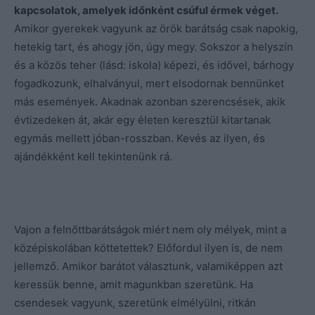
kapcsolatok, amelyek időnként csúful érmek véget.
Amikor gyerekek vagyunk az örök barátság csak napokig,
hetekig tart, és ahogy jön, úgy megy. Sokszor a helyszín
és a közös teher (lásd: iskola) képezi, és idővel, bárhogy
fogadkozunk, elhalványul, mert elsodornak bennünket
más események. Akadnak azonban szerencsések, akik
évtizedeken át, akár egy életen keresztül kitartanak
egymás mellett jóban-rosszban. Kevés az ilyen, és
ajándékként kell tekintenünk rá.
Vajon a felnőttbarátságok miért nem oly mélyek, mint a
középiskolában köttetettek? Előfordul ilyen is, de nem
jellemző. Amikor barátot választunk, valamiképpen azt
keressük benne, amit magunkban szeretünk. Ha
csendesek vagyunk, szeretünk elmélyülni, ritkán