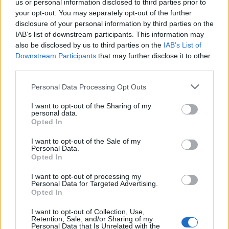
us or personal information disclosed to third parties prior to
your opt-out. You may separately opt-out of the further
disclosure of your personal information by third parties on the
IAB’s list of downstream participants. This information may
also be disclosed by us to third parties on the
IAB’s List of
Downstream Participants
that may further disclose it to other
third parties.
Personal Data Processing Opt Outs
I want to opt-out of the Sharing of my
personal data.
Opted In
I want to opt-out of the Sale of my
Personal Data.
Opted In
I want to opt-out of processing my
Personal Data for Targeted Advertising.
Opted In
Imre Hilda
Oktatás és nevelés területén dolgozom, de minden
I want to opt-out of Collection, Use,
Retention, Sale, and/or Sharing of my
szabadidőmben írok. Szeretek belesni a hétköznapok függönye
Personal Data that Is Unrelated with the