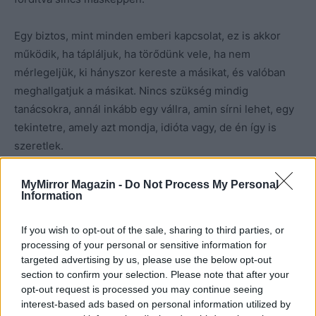
Egy biztos, mint minden emberi kapcsolat, ez is akkor
működik, ha tápláljuk, ha törődünk vele, ha nem
mérlegeljük, ki hányszor kereste a másikat, és valóban
meghallgatjuk a másikat. Nincs szükség mindig
tanácsokra, annál inkább egy vállra, amin sírni lehet, egy
tekintetre, amely azt mondja, idióta vagy, de én így is
szeretlek.
Az őszinte és tiszta barátság az élet egyik legnagyobb
MyMirror Magazin -
Do Not Process My Personal
Information
jutalma a hétköznapokban. Ha élünk vele és meglátjuk.
Nem jár, nem pottyan az égből… Viszont értékesebb az
If you wish to opt-out of the sale, sharing to third parties, or
aranynál.
processing of your personal or sensitive information for
targeted advertising by us, please use the below opt-out
section to confirm your selection. Please note that after your
opt-out request is processed you may continue seeing
interest-based ads based on personal information utilized by
Kép forrása: Pinterest