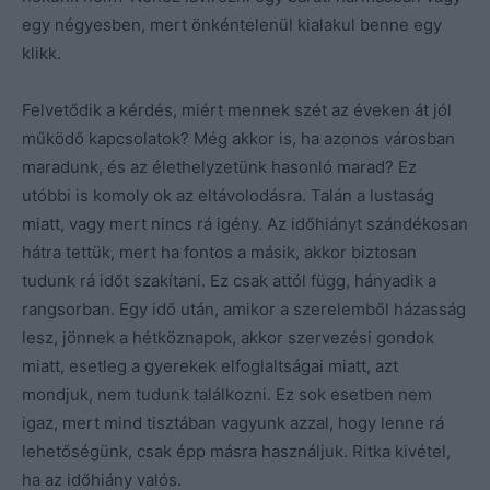
egy négyesben, mert önkéntelenül kialakul benne egy
klikk.
Felvetődik a kérdés, miért mennek szét az éveken át jól
működő kapcsolatok? Még akkor is, ha azonos városban
maradunk, és az élethelyzetünk hasonló marad? Ez
utóbbi is komoly ok az eltávolodásra. Talán a lustaság
miatt, vagy mert nincs rá igény. Az időhiányt szándékosan
hátra tettük, mert ha fontos a másik, akkor biztosan
tudunk rá időt szakítani. Ez csak attól függ, hányadik a
rangsorban. Egy idő után, amikor a szerelemből házasság
lesz, jönnek a hétköznapok, akkor szervezési gondok
miatt, esetleg a gyerekek elfoglaltságai miatt, azt
mondjuk, nem tudunk találkozni. Ez sok esetben nem
igaz, mert mind tisztában vagyunk azzal, hogy lenne rá
lehetőségünk, csak épp másra használjuk. Ritka kivétel,
ha az időhiány valós.