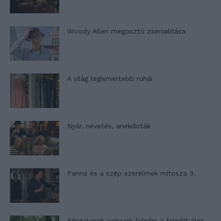
Woody Allen megosztó zsenialitása
A világ legismertebb ruhái
Nyár, nevetés, anekdoták
Panna és a szép szerelmek mítosza 3.
Képtelenek vagyunk felnőni a felnőtt élet