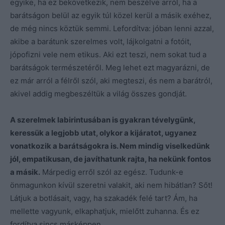
egyike, ha ez bekövetkezik, nem beszélve arról, ha a
barátságon belül az egyik túl közel kerül a másik exéhez,
de még nincs köztük semmi. Lefordítva: jóban lenni azzal,
akibe a barátunk szerelmes volt, lájkolgatni a fotóit,
jópofizni vele nem etikus. Aki ezt teszi, nem sokat tud a
barátságok természetéről. Meg lehet ezt magyarázni, de
ez már arról a félről szól, aki megteszi, és nem a barátról,
akivel addig megbeszéltük a világ összes gondját.
A szerelmek labirintusában is gyakran tévelygünk,
keressük a legjobb utat, olykor a kijáratot, ugyanez
vonatkozik a barátságokra is. Nem mindig viselkedünk
jól, empatikusan, de javíthatunk rajta, ha nekünk fontos
a másik.
Márpedig erről szól az egész. Tudunk-e
önmagunkon kívül szeretni valakit, aki nem hibátlan? Sőt!
Látjuk a botlásait, vagy, ha szakadék felé tart? Ám, ha
mellette vagyunk, elkaphatjuk, mielőtt zuhanna. És ez
fordítva sincs másképpen.