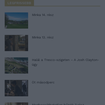
LEGFRISSEBB
Minka 14. rész
Minka 13. rész
Halál a Tresco-szigeten – A Josh Clayton-
ügy
Öt másodperc
Megbocsáthatatlan bűnök 3.rész