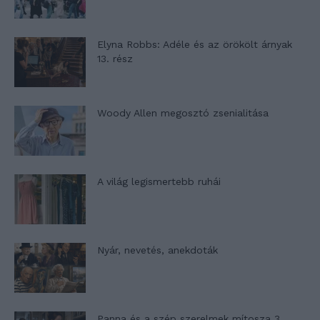
Elyna Robbs: Adéle és az örökölt árnyak
13. rész
Woody Allen megosztó zsenialitása
A világ legismertebb ruhái
Nyár, nevetés, anekdoták
Panna és a szép szerelmek mítosza 3.