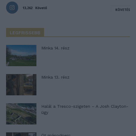
13,262
Követő
KÖVETÉS
LEGFRISSEBB
Minka 14. rész
Minka 13. rész
Halál a Tresco-szigeten – A Josh Clayton-
ügy
Öt másodperc