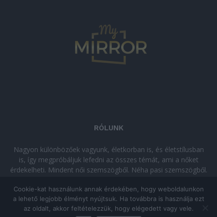
RÓLUNK
Nagyon különbözőek vagyunk, életkorban is, és életstílusban
is, így megpróbáljuk lefedni az összes témát, ami a nőket
érdekelheti. Mindent női szemszögből. Néha pasi szemszögből.
Néha komolyan, néha szórakozva. Olvass minket, ha egy kis
Cookie-kat használunk annak érdekében, hogy weboldalunkon
kikapcsolódásra vágysz!
a lehető legjobb élményt nyújtsuk. Ha továbbra is használja ezt
az oldalt, akkor feltételezzük, hogy elégedett vagy vele.
© Copyright 2026 - mymirror.hu
ADATKEZELÉSI TÁJÉKOZTATÓ
|