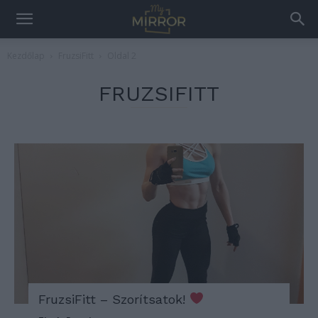
Kezdőlap
FruzsiFitt
Oldal 2
FRUZSIFITT
FruzsiFitt – Szorítsatok!