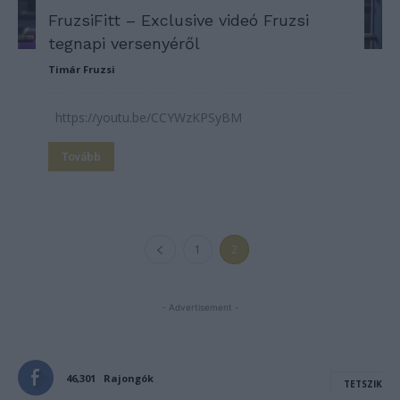
FruzsiFitt – Exclusive videó Fruzsi
tegnapi versenyéről
Timár Fruzsi
https://youtu.be/CCYWzKPSyBM
Tovább
1
2
- Advertisement -
46,301
Rajongók
TETSZIK