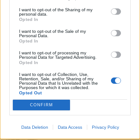
Minka 12. rész
I want to opt-out of the Sharing of my
personal data.
Opted In
I want to opt-out of the Sale of my
Personal Data.
Minka 11. rész
Opted In
I want to opt-out of processing my
Personal Data for Targeted Advertising.
Opted In
T. szereti a fiatal lányokat 14. rész
I want to opt-out of Collection, Use,
Retention, Sale, and/or Sharing of my
Personal Data that Is Unrelated with the
Purposes for which it was collected.
Opted Out
Pedig szóltam… – Miért nem hiszünk a
CONFIRM
nőknek, amikor segítséget kérnek?
Data Deletion
Data Access
Privacy Policy
A legidegesítőbb kifejezések laza
gyűjteménye