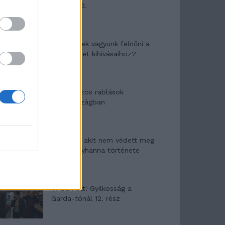
mítosza 3.
Képtelenek vagyunk felnőni a
felnőtt élet kihívásaihoz?
Altatógázos rablások
Olaszországban
A kislány, akit nem védett meg
senki – Lyhanna története
T. Barnett: Gyilkosság a
Garda-tónál 12. rész