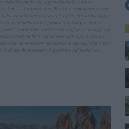
kor következik be, ha a gyerekvállalás után a
ikkeztek is a témáról, bevallhatóan sokkal nehezebb
 csak a vezető beosztásban lévőkre, kutatókra vagy
érfinak se kell azzal foglalkoznia, hogy mi van a
ja, evett-e normális ebédet stb. Hajlamosak vagyunk
orítva fedezik fel a rák ellenszerét vagy a Marsra
obb sikerek esetében se marad el egy-egy alig titkolt
is jó nő, és anyaként is gyakran vall kudarcot,