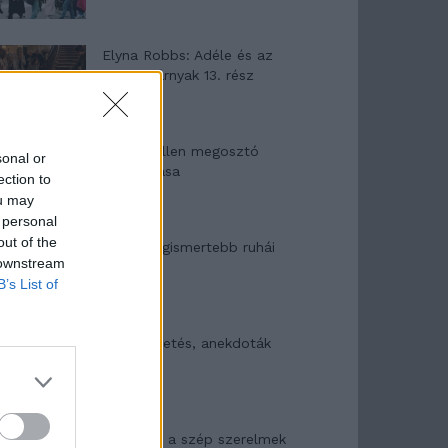
Elyna Robbs: Adéle és az
örökölt árnyak 13. rész
Woody Allen megosztó
sonal or
zsenialitása
ection to
ou may
 personal
out of the
A világ legismertebb ruhái
 downstream
B’s List of
Nyár, nevetés, anekdoták
Panna és a szép szerelmek