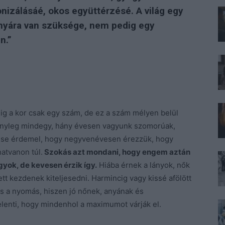
nizálásáé, okos együttérzésé. A világ egy
anyára van szüksége, nem pedig egy
n.”
dig a kor csak egy szám, de ez a szám mélyen belül
tényleg mindegy, hány évesen vagyunk szomorúak,
t se érdemel, hogy negyvenévesen érezzük, hogy
atvanon túl.
Szokás azt mondani, hogy engem aztán
yok, de kevesen érzik így.
Hiába érnek a lányok, nők
tt kezdenek kiteljesedni. Harmincig vagy kissé afölött
as a nyomás, hiszen jó nőnek, anyának és
elenti, hogy mindenhol a maximumot várják el.