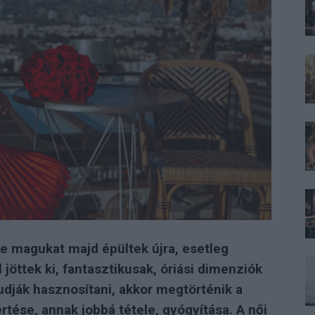
le magukat majd épültek újra, esetleg
 jöttek ki, fantasztikusak, óriási dimenziók
udják hasznosítani, akkor megtörténik a
rtése, annak jobbá tétele, gyógyítása. A női