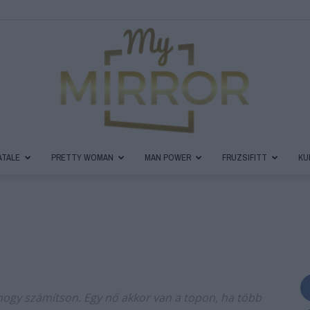
ATALE
PRETTY WOMAN
MAN POWER
FRUZSIFITT
KU
MyMirror
Magazin
hogy számítson. Egy nő akkor van a topon, ha több