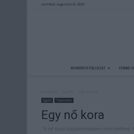
szombat, augusztus 8, 2026
MYMIRROR PÁLYÁZAT
FEMME F
Kezdőlap
Egyéb
Egy nő kora
Egyéb
Ötpercesek
Egy nő kora
"A nő kora tulajdonképpen nem kellene, 