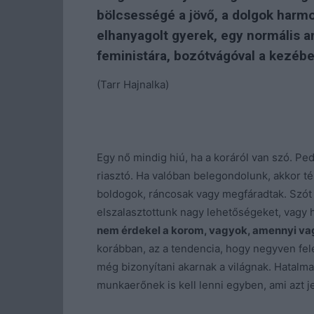
bölcsességé a jövő, a dolgok harmo
elhanyagolt gyerek, egy normális 
feministára, bozótvágóval a kezébe
(Tarr Hajnalka)
Egy nő mindig hiú, ha a koráról van szó. Pe
riasztó. Ha valóban belegondolunk, akkor 
boldogok, ráncosak vagy megfáradtak. Szó
elszalasztottunk nagy lehetőségeket, vagy h
nem érdekel a korom, vagyok, amennyi vag
korábban, az a tendencia, hogy negyven fele
még bizonyítani akarnak a világnak. Hatalm
munkaerőnek is kell lenni egyben, ami azt j