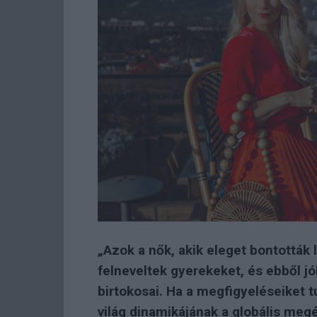
„Azok a nők, akik eleget bontották 
felneveltek gyerekeket, és ebből jól
birtokosai. Ha a megfigyeléseiket t
világ dinamikájának a globális megé