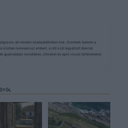
dolgozom, de minden szabadidőmben írok. Szeretek belesni a
közben keresem az embert, a nőt a jól legyártott álarcok
de gyakrabban novellákat, cikkeket és apró vicces történeteket.
ZŐTŐL