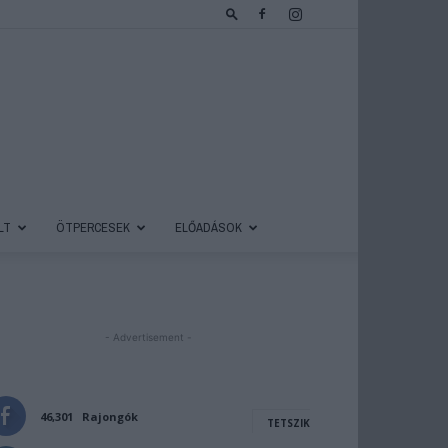
LT
ÖTPERCESEK
ELŐADÁSOK
- Advertisement -
46,301
Rajongók
TETSZIK