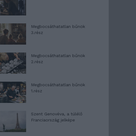
Megbocsáthatatlan bűnök
3.rész
Megbocsáthatatlan bűnök
2.rész
Megbocsáthatatlan bűnök
1.rész
Szent Genovéva, a túlélő
Franciaország jelképe