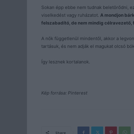
Sokan épp ebbe nem tudnak beletörődni, ezé
viselkedést vagy ruházatot.
A mondjon bárki
felszabadító, de nem mindig célravezető, f
A nők függetlenül mindentől, akkor a legvonz
tartásuk, és nem adják el magukat olcsó b
Így lesznek kortalanok.
Kép forrása: Pinterest
Share