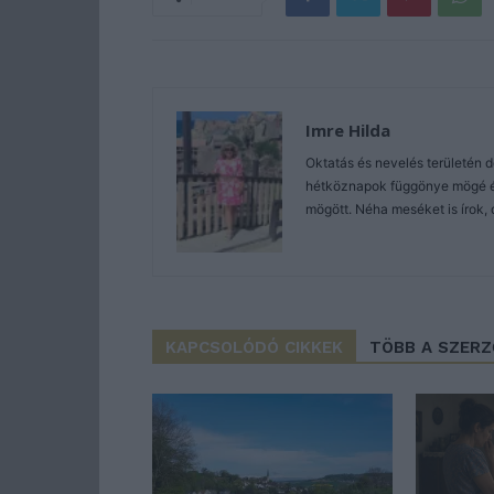
Imre Hilda
Oktatás és nevelés területén 
hétköznapok függönye mögé és 
mögött. Néha meséket is írok, 
KAPCSOLÓDÓ CIKKEK
TÖBB A SZER