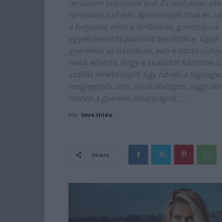
területen teljesíteni tud. Ez valójában ak
terveinek tud élni. Bármennyit írtak és c
a helyzete, mint a férfiaknak, gondoljunk
egyéb jelentős pozíciót betöltőkre. Egyik f
gyerekkel az iskolában, van-e tiszta ruhá
nekik elnézni, hogy a családot háttérbe sz
szállás lehetőségét. Egy nőnél, a legnagy
megjegyzés: lám, kissé slampos, vagy nem 
hiszen a gyereke elhanyagolt…"
Írta:
Imre Hilda
-
Share