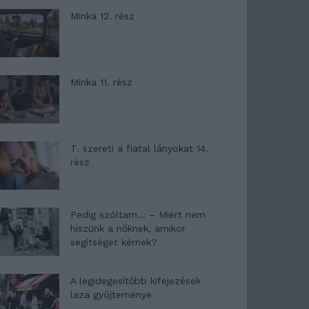
Minka 12. rész
Minka 11. rész
T. szereti a fiatal lányokat 14.
rész
Pedig szóltam… – Miért nem
hiszünk a nőknek, amikor
segítséget kérnek?
A legidegesítőbb kifejezések
laza gyűjteménye