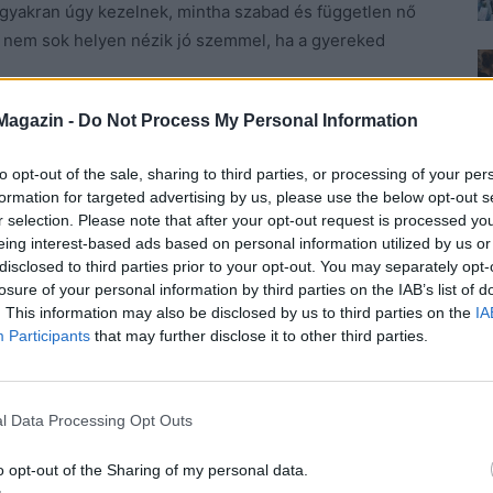
 gyakran úgy kezelnek, mintha szabad és független nő
 és nem sok helyen nézik jó szemmel, ha a gyereked
Magazin -
Do Not Process My Personal Information
egy hatalmas vállalkozást irányítasz, mert a gyerekedet
 figyelmet és gyengédséget vár. Ugyanezt elmondhatjuk
to opt-out of the sale, sharing to third parties, or processing of your per
reativitást, de ennek ellenkezőjére is bőven van példa.
formation for targeted advertising by us, please use the below opt-out s
r selection. Please note that after your opt-out request is processed y
uszta tényre, hogy elveszett valahol, mert mindenkinek
eing interest-based ads based on personal information utilized by us or
disclosed to third parties prior to your opt-out. You may separately opt-
ével törődni, vagy lelki feltöltődés gyanánt előadásokra
losure of your personal information by third parties on the IAB’s list of
 Felébred, hiszen rájön, akkor kezdődik számára a
. This information may also be disclosed by us to third parties on the
IA
Participants
that may further disclose it to other third parties.
 számítson. Egy nő akkor van a topon, ha több
 következik be, ha a gyerekvállalás után a terveinek tud
l Data Processing Opt Outs
áról, bevallhatóan sokkal nehezebb a helyzete, mint a
ásban lévőkre, kutatókra vagy egyéb jelentős pozíciót
o opt-out of the Sharing of my personal data.