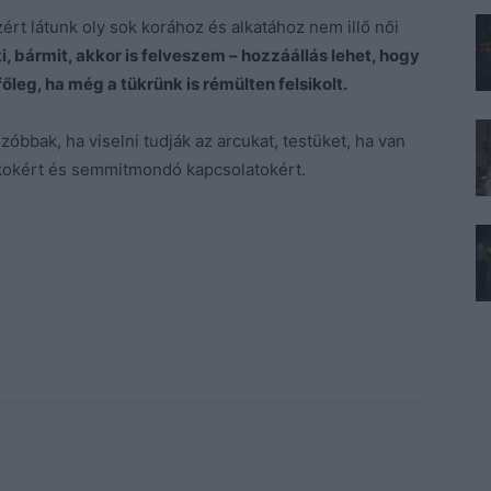
rt látunk oly sok korához és alkatához nem illő női
, bármit, akkor is felveszem – hozzáállás lehet, hogy
őleg, ha még a tükrünk is rémülten felsikolt.
óbbak, ha viselni tudják az arcukat, testüket, ha van
ókokért és semmitmondó kapcsolatokért.