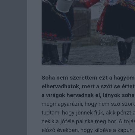
Soha nem szerettem ezt a hagyomá
elhervadhatok, mert a szót se ért
a virágok hervadnak el, lányok soha
megmagyarázni, hogy nem szó szoros
tudtam, hogy jönnek fiúk, akik pénzt 
nekik a jóféle pálinka meg bor. A toj
előző években, hogy kilpéve a kapun,