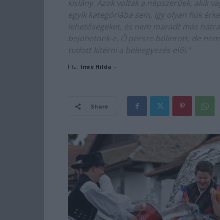
kislány. Azok voltak a népszerűek, akik 
egyik kategóriába sem, így olyan fiúk érke
lehetőségeket, és nem maradt más hátra
bejöhetnek-e. Ő persze bólintott, de nem
tudott kitérni a beleegyezés elől.”
Írta:
Imre Hilda
-
Share