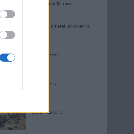
Garda-tónál 12. rész
T. szereti a fiatal lányokat 13.
rész
Minka 10. rész
Minka 9. rész
Máltai kaland 7.