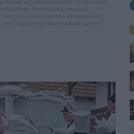
vagy szépek, vagy jómódúak voltak. Én nem estem
ztek, akik már kimerítették az utca adta
, mint szigorú apámhoz lépni és megkérdezni,
 az én virágzásomat féltette, inkább csak nem