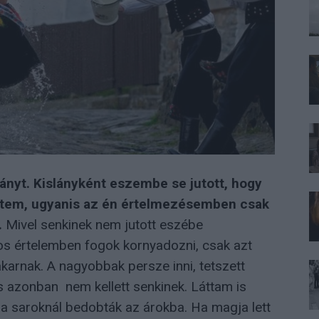
nyt. Kislányként eszembe se jutott, hogy
ettem, ugyanis az én értelmezésemben csak
.
Mivel senkinek nem jutott eszébe
 értelemben fogok kornyadozni, csak azt
akarnak. A nagyobbak persze inni, tetszett
ás azonban nem kellett senkinek. Láttam is
 a saroknál bedobták az árokba. Ha magja lett