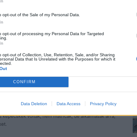
In
lt biztos lehessen a dolgában. Persze mindenki
k az asztal alatt pirult, a másikat meg némi
o opt-out of the Sale of my Personal Data.
tte mélyen magában, hogy soha, de soha többé be nem
In
n másnapig tartott. Ugyanis minden egyes nap együtt
to opt-out of processing my Personal Data for Targeted
ehetett tartani, mert ki bírta volna ki, hogy nem
ing.
In
o opt-out of Collection, Use, Retention, Sale, and/or Sharing
ersonal Data that Is Unrelated with the Purposes for which it
yek kapcsán: én, a kárörvendő, mert nem bírtam
lected.
a vagyonban, amekkorában a testvéremnek.
Out
 velejéig romlott, csak a tény, hogy sose kaptunk
CONFIRM
gységet.
tem. Akkor már nem jött senki, ebédre se kellett
Data Deletion
Data Access
Privacy Policy
gyesen az öcsémtől egy féltenyérnyi csokit, amiben
is képecskék voltak, nem matricák, de alkalmasak arra,
et.