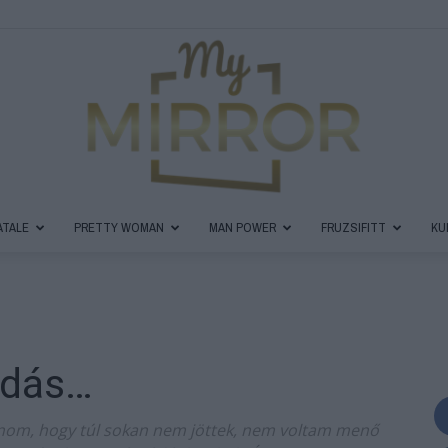
ATALE
PRETTY WOMAN
MAN POWER
FRUZSIFITT
KU
MyMirror
odás…
Magazin
danom, hogy túl sokan nem jöttek, nem voltam menő