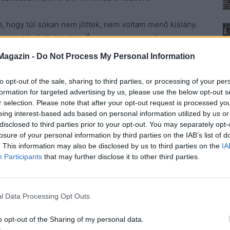
, hogy túl sokan nem jöttek, nem voltam menő kislány.
, vagy jómódúak voltak. Én nem estem egyik
kik már kimerítették az utca adta lehetőségeket, és nem
Magazin -
Do Not Process My Personal Information
ni és megkérdezni, bejöhetnek-e. Ő persze bólintott,
csak nem tudott kitérni a beleegyezés elől.
to opt-out of the sale, sharing to third parties, or processing of your per
formation for targeted advertising by us, please use the below opt-out s
r selection. Please note that after your opt-out request is processed y
udta, hogy vannak íratlan szabályok, amik rá is
eing interest-based ads based on personal information utilized by us or
disclosed to third parties prior to your opt-out. You may separately opt-
losure of your personal information by third parties on the IAB’s list of
ém körútjára, aki csak ment rendületlenül,
. This information may also be disclosed by us to third parties on the
IA
Participants
that may further disclose it to other third parties.
sebébe a dohányt.
Egyetlen alkalommal történt meg,
szédlány, aki lehetett vagy hat-hét éves, ahogy az
szerelmes volt belé. Ám mikor meghallotta, hogy
l Data Processing Opt Outs
 konyhaasztal alá, és nem mozdult. Hiába volt minden
nak címezve, Zsuzsi nem jött elő. Kis biztatás után
o opt-out of the Sharing of my personal data.
locsolóra. Mire ő felocsúdhatott volna, kapott még