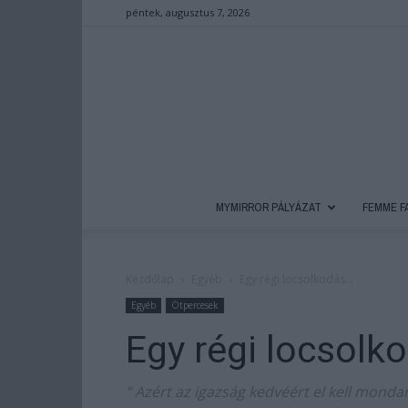
péntek, augusztus 7, 2026
MYMIRROR PÁLYÁZAT
FEMME F
Kezdőlap
Egyéb
Egy régi locsolkodás…
Egyéb
Ötpercesek
Egy régi locsolk
“ Azért az igazság kedvéért el kell mon