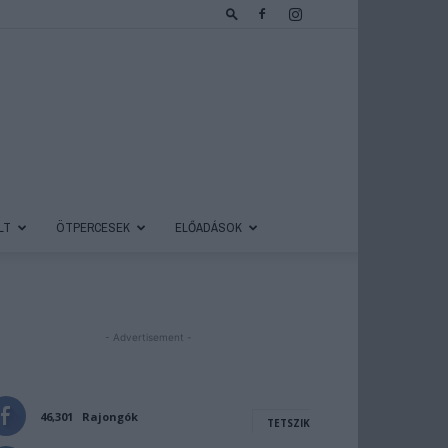
LT
ÖTPERCESEK
ELŐADÁSOK
- Advertisement -
46,301
Rajongók
TETSZIK