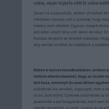
volna, olyan tojásfa nőtt ki volna belő
Zavart ez a pacsulizás, amikor ott kellett 
miközben messze volt a szombat, hogy megs
máskor nem lehetett. Egyszer megkérdeztem 
ami kőbe vésett tény volt: akkor és kész. Ez
Kamasz lányként se lehetett másképp. Hog
alig vannak korlátok és szabályok a családo
Ebben a nyüves locsolkodásban, amiben se
tetőzte ellenérzéseimet, hogy az öcsém na
tért haza, amennyit én sose láttam egyben
szánalmas kis versikét, vigyorgott, mint a v
olcsó, bolti kölnit. Ezeknek a kölniknek az ö
javasolnék a parfümgyáraknak, mert nem ill
maradt mindenütt: a ruhán, a hajon és az el