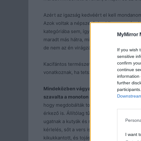
Azért az igazság kedvéért el kell mondanom
Azok voltak a népszerűek, akik vagy szépek
kategóriába sem, így olyan fiúk érkeztek, a
MyMirror 
maradt más hátra, mint szigorú apámhoz lép
de nem az én virágzásomat féltette, inkább 
If you wish 
sensitive in
confirm you
Kacifántos természete volt, de azt ő is jól t
continue se
vonatkoznak, ha tetszik, ha nem.
information 
further disc
Mindeközben vágyakozva gondoltam az öcs
participants
Downstream 
szavalta a monoton sorokat, és gyűrte a z
hogy megdobálták tojással. Méghozzá a szom
érkező is. Állítólag tűkön ülve várta, mert 
Persona
ugatnak a kutyák és nyílik a kapu, bebújt a
kérlelés, sőt a vers is elhangzott egy asztal
I want t
kikukkantott, és tojást hajított a meglepett 