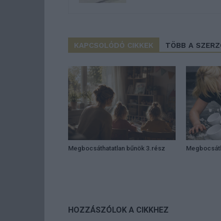
KAPCSOLÓDÓ CIKKEK
TÖBB A SZER
Megbocsáthatatlan bűnök 3.rész
Megbocsáth
HOZZÁSZÓLOK A CIKKHEZ