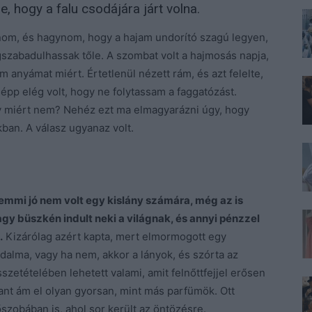
le, hogy a falu csodájára járt volna.
állnom, és hagynom, hogy a hajam undorító szagú legyen,
zabadulhassak tőle. A szombat volt a hajmosás napja,
anyámat miért. Értetlenül nézett rám, és azt felelte,
 épp elég volt, hogy ne folytassam a faggatózást.
y miért nem? Nehéz ezt ma elmagyarázni úgy, hogy
kban. A válasz ugyanaz volt.
mmi jó nem volt egy kislány számára, még az is
gy büszkén indult neki a világnak, és annyi pénzzel
.
Kizárólag azért kapta, mert elmormogott egy
adalma, vagy ha nem, akkor a lányok, és szórta az
sszetételében lehetett valami, amit felnőttfejjel erősen
ant ám el olyan gyorsan, mint más parfümök. Ott
őszobában is, ahol sor került az öntözésre.