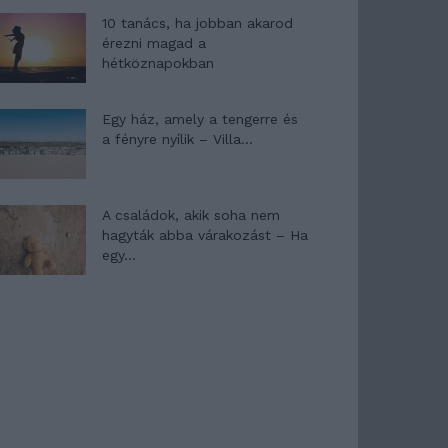
10 tanács, ha jobban akarod
érezni magad a
hétköznapokban
Egy ház, amely a tengerre és
a fényre nyílik – Villa...
A családok, akik soha nem
hagyták abba várakozást – Ha
egy...