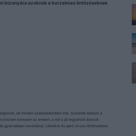
mi bizonyára azoknak a borzalmas öntözéseknek
dolgozom, de minden szabadidőmben írok. Szeretek belesni a
közben keresem az embert, a nőt a jól legyártott álarcok
de gyakrabban novellákat, cikkeket és apró vicces történeteket.