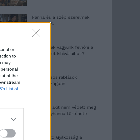
Panna és a szép szerelmek
mítosza 3.
Képtelenek vagyunk felnőni a
sonal or
felnőtt élet kihívásaihoz?
ection to
ou may
 personal
out of the
Altatógázos rablások
 downstream
Olaszországban
B’s List of
A kislány, akit nem védett meg
senki – Lyhanna története
T. Barnett: Gyilkosság a