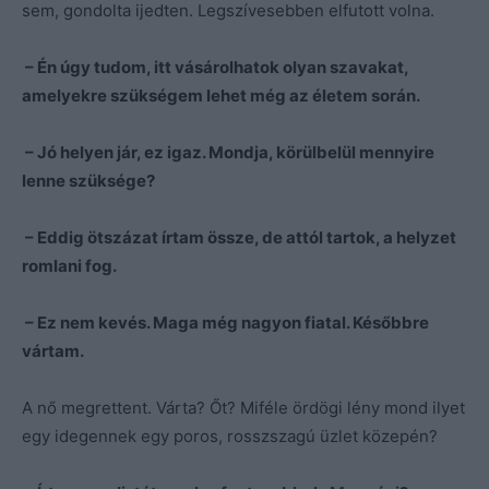
sem, gondolta ijedten. Legszívesebben elfutott volna.
– Én úgy tudom, itt vásárolhatok olyan szavakat,
amelyekre szükségem lehet még az életem során.
– Jó helyen jár, ez igaz. Mondja, körülbelül mennyire
lenne szüksége?
– Eddig ötszázat írtam össze, de attól tartok, a helyzet
romlani fog.
– Ez nem kevés. Maga még nagyon fiatal. Későbbre
vártam.
A nő megrettent. Várta? Őt? Miféle ördögi lény mond ilyet
egy idegennek egy poros, rosszszagú üzlet közepén?