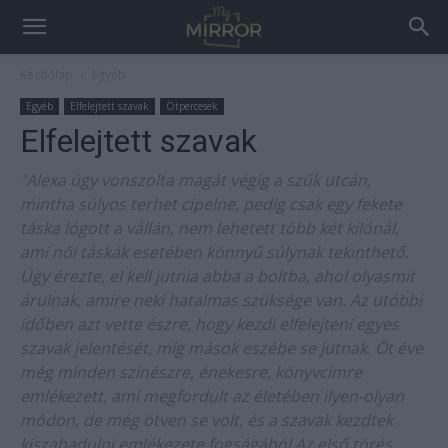
Kezdőlap
Egyéb
Egyéb
Elfelejtett szavak
Ötpercesek
Elfelejtett szavak
"Alexa úgy vonszolta magát végig a szűk utcán,
mintha súlyos terhet cipelne, pedig csak egy fekete
táska lógott a vállán, nem lehetett több két kilónál,
ami női táskák esetében könnyű súlynak tekinthető.
Úgy érezte, el kell jutnia abba a boltba, ahol olyasmit
árulnak, amire neki hatalmas szüksége van. Az utóbbi
időben azt vette észre, hogy kezdi elfelejteni egyes
szavak jelentését, míg mások eszébe se jutnak. Öt éve
még minden színészre, énekesre, könyvcímre
emlékezett, ami megfordult az életében ilyen-olyan
módon, de még ötven se volt, és a szavak kezdtek
kiszabadulni emlékezete fogságából.Az első törés