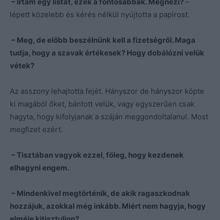
– Írtam egy listát, ezek a fontosabbak. Megnézi?
–
lépett közelebb és kérés nélkül nyújtotta a papirost.
– Meg, de előbb beszélnünk kell a fizetségről. Maga
tudja, hogy a szavak értékesek? Hogy dobálózni velük
vétek?
Az asszony lehajtotta fejét. Hányszor de hányszor köpte
ki magából őket, bántott velük, vagy egyszerűen csak
hagyta, hogy kifolyjanak a száján meggondoltalanul. Most
megfizet ezért.
– Tisztában vagyok ezzel, főleg, hogy kezdenek
elhagyni engem.
– Mindenkivel megtörténik, de akik ragaszkodnak
hozzájuk, azokkal még inkább. Miért nem hagyja, hogy
elméje kitisztuljon?