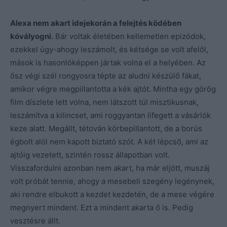
Alexa nem akart idejekorán a felejtés ködében
kóvályogni.
Bár voltak életében kellemetlen epizódok,
ezekkel úgy-ahogy leszámolt, és kétsége se volt afelől,
mások is hasonlóképpen jártak volna el a helyében. Az
ősz végi szél rongyosra tépte az aludni készülő fákat,
amikor végre megpillantotta a kék ajtót. Mintha egy görög
film díszlete lett volna, nem látszott túl misztikusnak,
leszámítva a kilincset, ami roggyantan lifegett a vásárlók
keze alatt. Megállt, tétován körbepillantott, de a borús
égbolt alól nem kapott biztató szót. A két lépcső, ami az
ajtóig vezetett, szintén rossz állapotban volt.
Visszafordulni azonban nem akart, ha már eljött, muszáj
volt próbát tennie, ahogy a mesebeli szegény legénynek,
aki rendre elbukott a kezdet kezdetén, de a mese végére
megnyert mindent. Ezt a mindent akarta ő is. Pedig
vesztésre állt.