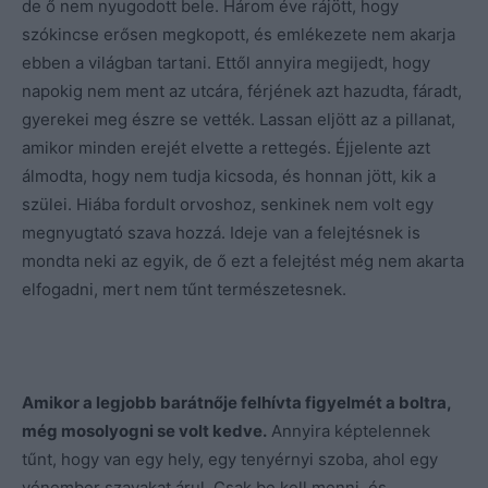
de ő nem nyugodott bele. Három éve rájött, hogy
szókincse erősen megkopott, és emlékezete nem akarja
ebben a világban tartani. Ettől annyira megijedt, hogy
napokig nem ment az utcára, férjének azt hazudta, fáradt,
gyerekei meg észre se vették. Lassan eljött az a pillanat,
amikor minden erejét elvette a rettegés. Éjjelente azt
álmodta, hogy nem tudja kicsoda, és honnan jött, kik a
szülei. Hiába fordult orvoshoz, senkinek nem volt egy
megnyugtató szava hozzá. Ideje van a felejtésnek is
mondta neki az egyik, de ő ezt a felejtést még nem akarta
elfogadni, mert nem tűnt természetesnek.
Amikor a legjobb barátnője felhívta figyelmét a boltra,
még mosolyogni se volt kedve.
Annyira képtelennek
tűnt, hogy van egy hely, egy tenyérnyi szoba, ahol egy
vénember szavakat árul. Csak be kell menni, és