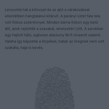
Lenyomta hát a kilincset és az ajtó a várakozással
ellentétben hangtalanul kitárult. A parányi üzlet fala tele
volt fiókos szekrénnyel. Minden barna fiókon egy betű
állt, azok rejtették a szavakat, amelyekért jött. A sarokban
egy hajlott hátú, egészen alacsony férfi olvasott valamit.
Valaha így képzelte a törpéket, habár az öregnek nem volt
szakálla, haja is kevés.