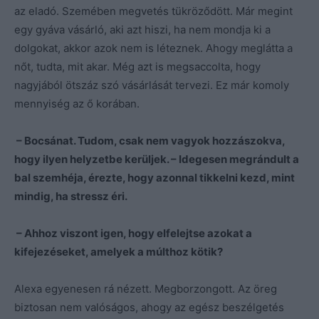
az eladó. Szemében megvetés tükröződött. Már megint
egy gyáva vásárló, aki azt hiszi, ha nem mondja ki a
dolgokat, akkor azok nem is léteznek. Ahogy meglátta a
nőt, tudta, mit akar. Még azt is megsaccolta, hogy
nagyjából ötszáz szó vásárlását tervezi. Ez már komoly
mennyiség az ő korában.
– Bocsánat. Tudom, csak nem vagyok hozzászokva,
hogy ilyen helyzetbe kerüljek. – Idegesen megrándult a
bal szemhéja, érezte, hogy azonnal tikkelni kezd, mint
mindig, ha stressz éri.
– Ahhoz viszont igen, hogy elfelejtse azokat a
kifejezéseket, amelyek a múlthoz kötik?
Alexa egyenesen rá nézett. Megborzongott. Az öreg
biztosan nem valóságos, ahogy az egész beszélgetés