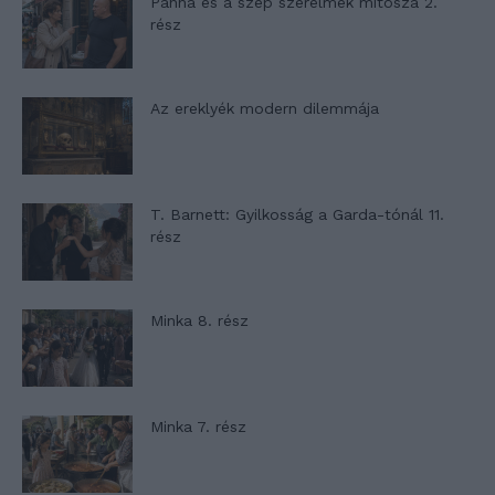
Panna és a szép szerelmek mítosza 2.
rész
Az ereklyék modern dilemmája
T. Barnett: Gyilkosság a Garda-tónál 11.
rész
Minka 8. rész
Minka 7. rész