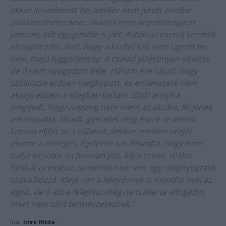
akkor következett be, amikor nem jutott eszébe
unokatestvére neve, akivel szinte naponta együtt
játszott, sőt egy gimibe is járt. Aztán az esetek kezdtek
elszaporodni. Volt, hogy a karfiol szó nem ugrott be
neki, majd függetlenség. A család jótékonyan elnézte,
de ő nem nyugodott bele. Három éve rájött, hogy
szókincse erősen megkopott, és emlékezete nem
akarja ebben a világban tartani. Ettől annyira
megijedt, hogy napokig nem ment az utcára, férjének
azt hazudta, fáradt, gyerekei meg észre se vették.
Lassan eljött az a pillanat, amikor minden erejét
elvette a rettegés. Éjjelente azt álmodta, hogy nem
tudja kicsoda, és honnan jött, kik a szülei. Hiába
fordult orvoshoz, senkinek nem volt egy megnyugtató
szava hozzá. Ideje van a felejtésnek is mondta neki az
egyik, de ő ezt a felejtést még nem akarta elfogadni,
mert nem tűnt természetesnek."
Írta:
Imre Hilda
-