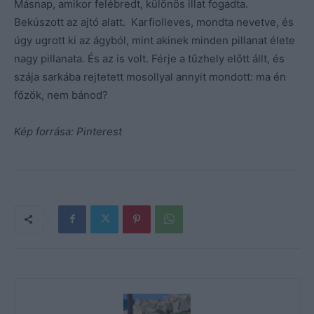
Másnap, amikor felébredt, különös illat fogadta.
Bekúszott az ajtó alatt. Karfiolleves, mondta nevetve, és
úgy ugrott ki az ágyból, mint akinek minden pillanat élete
nagy pillanata. És az is volt. Férje a tűzhely előtt állt, és
szája sarkába rejtetett mosollyal annyit mondott: ma én
főzök, nem bánod?
Kép forrása: Pinterest