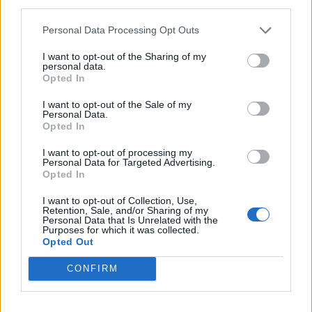
third parties.
Az öreg felsóhajtott. Mind alkudozni akar, aki betér,
mondta magában. Ragaszkodnak a múlthoz, pedig már
Personal Data Processing Opt Outs
nem is létezik, és a jövőt kockára teszik, pedig
I want to opt-out of the Sharing of my
mindenkinek jobb lenne, ha elmenetel előtt kevesebbre
personal data.
Opted In
emlékezne. Megkímélné magát a fájdalomtól. És mégis.
I want to opt-out of the Sale of my
Personal Data.
– Ahogy érzi. Mondja, miért fontos magának, hogy a
Opted In
karfiol szó ott maradjon az elméjében? –
kérdezte a
I want to opt-out of processing my
papírra pillantva.
Personal Data for Targeted Advertising.
Opted In
Alexa elmosolyodott. Apja jutott eszébe, aki minden
I want to opt-out of Collection, Use,
Retention, Sale, and/or Sharing of my
szombaton karfiollevest kért ebédre, és ha nem volt,
Personal Data that Is Unrelated with the
aznap inkább nem evett semmit. Sokat nevettek rajta
Purposes for which it was collected.
Opted Out
emiatt, de ennyi év elteltével már nem tűnt
nevetségesnek ez a kívánság.
CONFIRM
– Amiket felírtam, mind elengedhetetlenek
– mondta