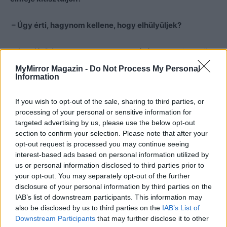
– Úgy érti, hagynom kellene, hogy elhülyüljek?
A fura férfi felnevetett. Megvakarta állát, majd elismerően
bólogatni kezdett.
MyMirror Magazin -
Do Not Process My Personal
Information
– Látom, más elképzelései vannak az öregséggel
If you wish to opt-out of the sale, sharing to third parties, or
kapcsolatban. Nem bánom. Adok magának ötszáz szót,
processing of your personal or sensitive information for
épp azokat, amiket kér, de magának is adnia kell nekem
targeted advertising by us, please use the below opt-out
valamit az életéből. Mi lenne, ha mondjuk, minden szó
section to confirm your selection. Please note that after your
egy napot érne?
opt-out request is processed you may continue seeing
interest-based ads based on personal information utilized by
us or personal information disclosed to third parties prior to
– Egy napot az életemből?
your opt-out. You may separately opt-out of the further
disclosure of your personal information by third parties on the
– Ez nem kis ár annak függvényében, hogy jönnöm kell
IAB’s list of downstream participants. This information may
also be disclosed by us to third parties on the
IAB’s List of
még bizonyosan párszor.
Downstream Participants
that may further disclose it to other