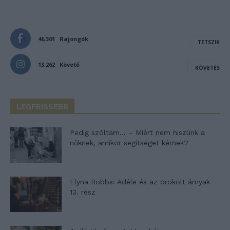
46,301
Rajongók
TETSZIK
13,262
Követő
KÖVETÉS
LEGFRISSEBB
Pedig szóltam… – Miért nem hiszünk a
nőknek, amikor segítséget kérnek?
Elyna Robbs: Adéle és az örökölt árnyak
13. rész