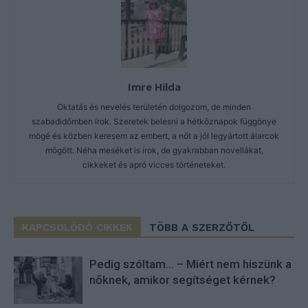
Imre Hilda
Oktatás és nevelés területén dolgozom, de minden
szabadidőmben írok. Szeretek belesni a hétköznapok függönye
mögé és közben keresem az embert, a nőt a jól legyártott álarcok
mögött. Néha meséket is írok, de gyakrabban novellákat,
cikkeket és apró vicces történeteket.
KAPCSOLÓDÓ CIKKEK
TÖBB A SZERZŐTŐL
Pedig szóltam… – Miért nem hiszünk a
nőknek, amikor segítséget kérnek?