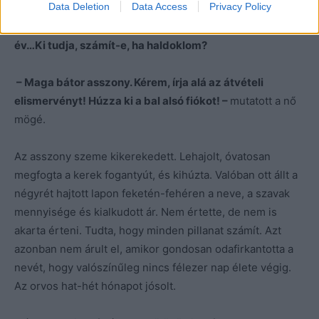
Data Deletion
Data Access
Privacy Policy
nagy sokára. –
Inkább legyen rövidebb az életem, de
teljes. Nem félek a fájdalomtól. Ötszáz nap…Alig másfél
év…Ki tudja, számít-e, ha haldoklom?
– Maga bátor asszony. Kérem, írja alá az átvételi
elismervényt! Húzza ki a bal alsó fiókot! –
mutatott a nő
mögé.
Az asszony szeme kikerekedett. Lehajolt, óvatosan
megfogta a kerek fogantyút, és kihúzta. Valóban ott állt a
négyrét hajtott lapon feketén-fehéren a neve, a szavak
mennyisége és kialkudott ár. Nem értette, de nem is
akarta érteni. Tudta, hogy minden pillanat számít. Azt
azonban nem árult el, amikor gondosan odafirkantotta a
nevét, hogy valószínűleg nincs félezer nap élete végig.
Az orvos hat-hét hónapot jósolt.