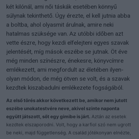
két kilónál, ami női táskák esetében könnyű
súlynak tekinthető. Úgy érezte, el kell jutnia abba
a boltba, ahol olyasmit árulnak, amire neki
hatalmas szüksége van. Az utóbbi időben azt
vette észre, hogy kezdi elfelejteni egyes szavak
jelentését, míg mások eszébe se jutnak. Öt éve
még minden színészre, énekesre, könyvcímre
emlékezett, ami megfordult az életében ilyen-
olyan módon, de még ötven se volt, és a szavak
kezdtek kiszabadulni emlékezete fogságából.
Az első törés akkor következett be, amikor nem jutott
eszébe unokatestvére neve, akivel szinte naponta
együtt játszott, sőt egy gimibe is járt.
Aztán az esetek
kezdtek elszaporodni. Volt, hogy a karfiol szó nem ugrott
be neki, majd függetlenség. A család jótékonyan elnézte,