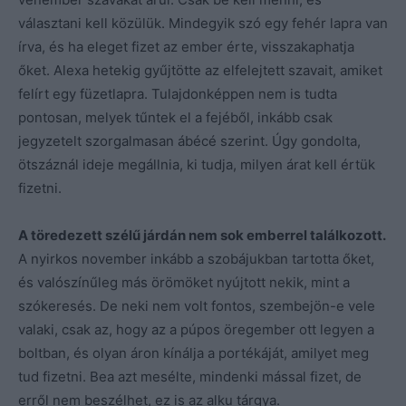
választani kell közülük. Mindegyik szó egy fehér lapra van
írva, és ha eleget fizet az ember érte, visszakaphatja
őket. Alexa hetekig gyűjtötte az elfelejtett szavait, amiket
felírt egy füzetlapra. Tulajdonképpen nem is tudta
pontosan, melyek tűntek el a fejéből, inkább csak
jegyzetelt szorgalmasan ábécé szerint. Úgy gondolta,
ötszáznál ideje megállnia, ki tudja, milyen árat kell értük
fizetni.
A töredezett szélű járdán nem sok emberrel találkozott.
A nyirkos november inkább a szobájukban tartotta őket,
és valószínűleg más örömöket nyújtott nekik, mint a
szókeresés. De neki nem volt fontos, szembejön-e vele
valaki, csak az, hogy az a púpos öregember ott legyen a
boltban, és olyan áron kínálja a portékáját, amilyet meg
tud fizetni. Bea azt mesélte, mindenki mással fizet, de
erről nem beszélhet, ez is az alku tárgya.