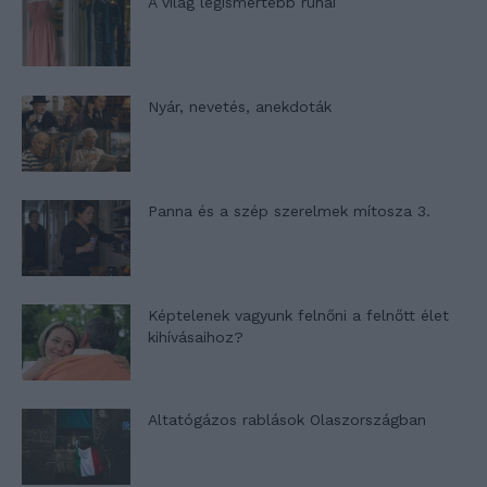
A világ legismertebb ruhái
Nyár, nevetés, anekdoták
Panna és a szép szerelmek mítosza 3.
Képtelenek vagyunk felnőni a felnőtt élet
kihívásaihoz?
Altatógázos rablások Olaszországban