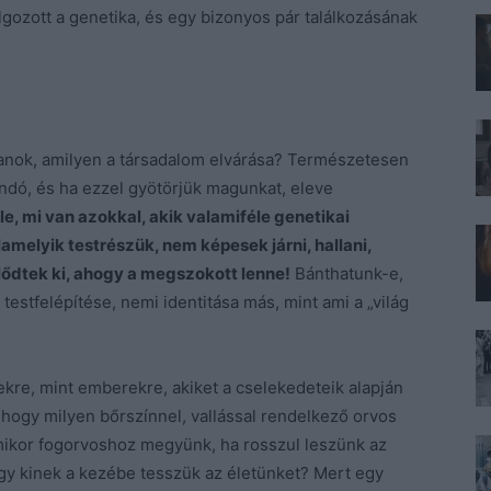
gozott a genetika, és egy bizonyos pár találkozásának
yanok, amilyen a társadalom elvárása? Természetesen
landó, és ha ezzel gyötörjük magunkat, eleve
e, mi van azokkal, akik valamiféle genetikai
melyik testrészük, nem képesek járni, hallani,
lődtek ki, ahogy a megszokott lenne!
Bánthatunk-e,
 testfelépítése, nemi identitása más, mint ami a „világ
re, mint emberekre, akiket a cselekedeteik alapján
 hogy milyen bőrszínnel, vallással rendelkező orvos
ikor fogorvoshoz megyünk, ha rosszul leszünk az
gy kinek a kezébe tesszük az életünket? Mert egy