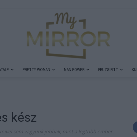
ATALE
PRETTY WOMAN
MAN POWER
FRUZSIFITT
KU
MyMirror
és kész
Magazin
ivel sem vagyunk jobbak, mint a legtöbb ember.