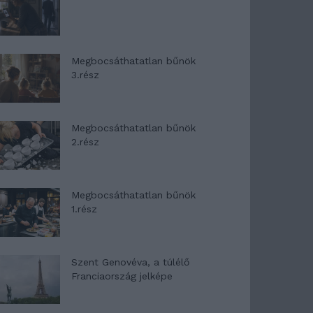
Megbocsáthatatlan bűnök
3.rész
Megbocsáthatatlan bűnök
2.rész
Megbocsáthatatlan bűnök
1.rész
Szent Genovéva, a túlélő
Franciaország jelképe