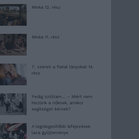
Minka 12. rész
Minka 11. rész
T. szereti a fiatal lányokat 14.
rész
Pedig szóltam… – Miért nem
hiszünk a nőknek, amikor
segítséget kérnek?
A legidegesítőbb kifejezések
laza gyűjteménye