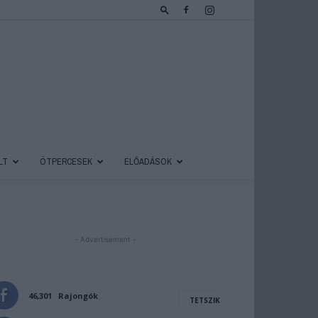
LT
ÖTPERCESEK
ELŐADÁSOK
- Advertisement -
46,301
Rajongók
TETSZIK