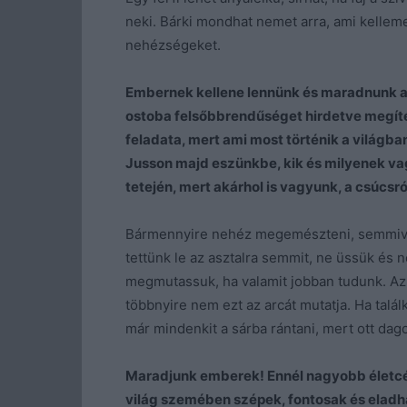
neki. Bárki mondhat nemet arra, ami kelleme
nehézségeket.
Embernek kellene lennünk és maradnunk ané
ostoba felsőbbrendűséget hirdetve megíté
feladata, mert ami most történik a világb
Jusson majd eszünkbe, kik és milyenek va
tetején, mert akárhol is vagyunk, a csúcsró
Bármennyire nehéz megemészteni, semmive
tettünk le az asztalra semmit, ne üssük és 
megmutassuk, ha valamit jobban tudunk. Az
többnyire nem ezt az arcát mutatja. Ha talá
már mindenkit a sárba rántani, mert ott dag
Maradjunk emberek! Ennél nagyobb életcé
világ szemében szépek, fontosak és eladh