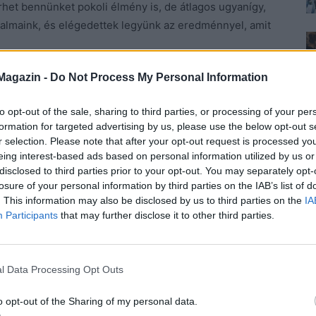
érhet bennünket pokoli élmény is, de átlagos ugyanígy,
dalmaink, és elégedettek legyünk az eredménnyel, amit
Magazin -
Do Not Process My Personal Information
 nem hozzuk magunkkal. Mind nevelés kérdése.
Azon
, vagy hogy hányszor halljuk, hogy valaki azért rossz,
to opt-out of the sale, sharing to third parties, or processing of your per
i vallásunkban hisz, azért butább és esetlenebb
formation for targeted advertising by us, please use the below opt-out s
nek lenni azt jelenti, hogy gondolkodni és érezni
r selection. Please note that after your opt-out request is processed y
 Úgy kellene élnünk, járnunk-kelnünk a világban, hogy
eing interest-based ads based on personal information utilized by us or
disclosed to third parties prior to your opt-out. You may separately opt-
l, amiknek születtünk, mert ahhoz nincs közünk.
losure of your personal information by third parties on the IAB’s list of
 mit fogadunk be vagy mit tanítunk olykor erőszakkal
. This information may also be disclosed by us to third parties on the
IA
Participants
that may further disclose it to other third parties.
mintha egyre nehezebb lenne. Vajon miért hiszik sokan,
 fehérnek születtek, vagy kereszténynek, de ugyanezt
l Data Processing Opt Outs
k úgy érzik, a nők nem emberek, és bármit
sok ember célpontja azoknak, akik nem az ő normáik és
o opt-out of the Sharing of my personal data.