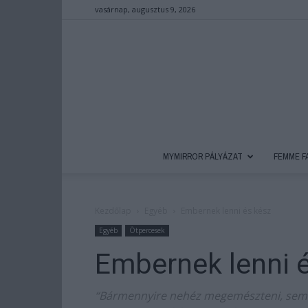
vasárnap, augusztus 9, 2026
MYMIRROR PÁLYÁZAT
FEMME F
Kezdőlap
Egyéb
Embernek lenni és kész
Egyéb
Ötpercesek
Embernek lenni 
“Bármennyire nehéz megemészteni, semm