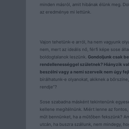
minden másról, amit hibának élünk meg. Dol
az eredménye mi lettünk.
Vajon tehetünk-e arról, ha nem vagyunk ol
nem, mert az ideális nő, férfi képe sose ál
boldogtalanok leszünk.
Gondoljunk csak bel
rendellenességgel születnek? Hiányzik vala
beszélni vagy a nemi szerveik nem úgy fej
bírálhatunk-e olyanokat, akiknek a bőrszíne,
rendje”?
Sose szabadna másként tekintenünk egyesek
kellene megítélnünk. Miért lenne az fontos,
műt bennünket, ha a műtőben fekszünk? Am
utcán, ha buszra szállunk, nem mindegy, ho