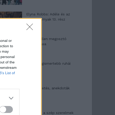
Elyna Robbs: Adéle és az
örökölt árnyak 13. rész
Woody Allen megosztó
sonal or
zsenialitása
ection to
ou may
 personal
out of the
A világ legismertebb ruhái
 downstream
B’s List of
Nyár, nevetés, anekdoták
Panna és a szép szerelmek