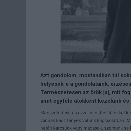
Azt gondolom, mostanában túl soka
helyesek-e a gondolataink, érzésein
Természetesen az örök jaj, mit fog
amit egyféle átokként kezelünk és
Megszületünk, és azzal a testtel, lélekkel 
vannak kész tények velünk kapcsolatban. M
netán karcsúak vagy magasak, szemünk se 