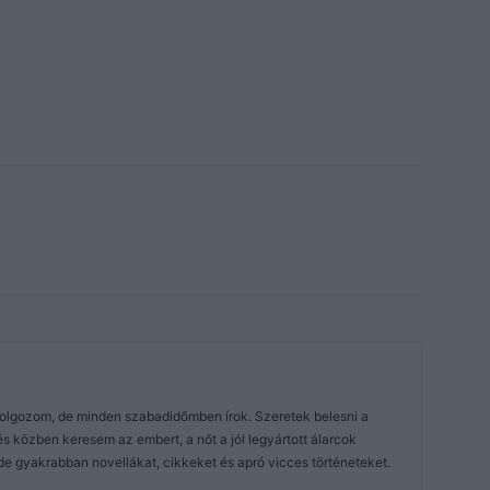
dolgozom, de minden szabadidőmben írok. Szeretek belesni a
közben keresem az embert, a nőt a jól legyártott álarcok
de gyakrabban novellákat, cikkeket és apró vicces történeteket.