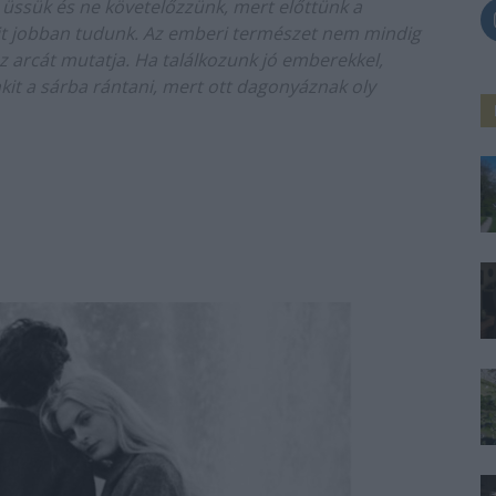
 üssük és ne követelőzzünk, mert előttünk a
t jobban tudunk. Az emberi természet nem mindig
z arcát mutatja. Ha találkozunk jó emberekkel,
it a sárba rántani, mert ott dagonyáznak oly