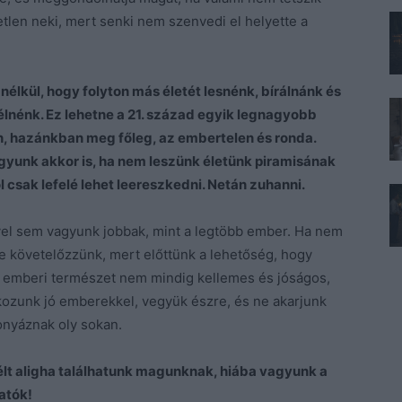
tlen neki, mert senki nem szenvedi el helyette a
lkül, hogy folyton más életét lesnénk, bírálnánk és
lnénk. Ez lehetne a 21. század egyik legnagyobb
an, hazánkban meg főleg, az embertelen és ronda.
gyunk akkor is, ha nem leszünk életünk piramisának
l csak lefelé lehet leereszkedni. Netán zuhanni.
l sem vagyunk jobbak, mint a legtöbb ember. Ha nem
ne követelőzzünk, mert előttünk a lehetőség, hogy
 emberi természet nem mindig kellemes és jóságos,
lkozunk jó emberekkel, vegyük észre, és ne akarjunk
onyáznak oly sokan.
lt aligha találhatunk magunknak, hiába vagyunk a
atók!