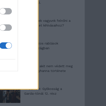
mítosza 3.
Képtelenek vagyunk felnőni a
felnőtt élet kihívásaihoz?
Altatógázos rablások
Olaszországban
A kislány, akit nem védett meg
senki – Lyhanna története
T. Barnett: Gyilkosság a
Garda-tónál 12. rész