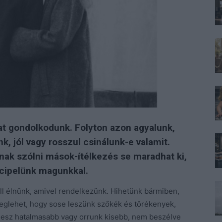
t gondolkodunk. Folyton azon agyalunk,
k, jól vagy rosszul csinálunk-e valamit.
nak szólni mások-ítélkezés se maradhat ki,
 cipelünk magunkkal.
kell élnünk, amivel rendelkezünk. Hihetünk bármiben,
eglehet, hogy sose leszünk szőkék és törékenyek,
lesz hatalmasabb vagy orrunk kisebb, nem beszélve