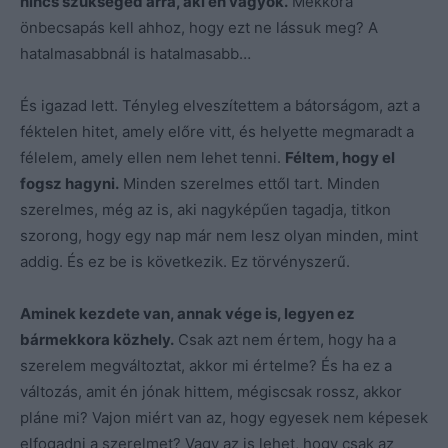
nincs szükséged arra, aki én vagyok.
Mekkora
önbecsapás kell ahhoz, hogy ezt ne lássuk meg? A
hatalmasabbnál is hatalmasabb…
És igazad lett. Tényleg elveszítettem a bátorságom, azt a
féktelen hitet, amely előre vitt, és helyette megmaradt a
félelem, amely ellen nem lehet tenni.
Féltem, hogy el
fogsz hagyni.
Minden szerelmes ettől tart. Minden
szerelmes, még az is, aki nagyképűen tagadja, titkon
szorong, hogy egy nap már nem lesz olyan minden, mint
addig. És ez be is következik. Ez törvényszerű.
Aminek kezdete van, annak vége is, legyen ez
bármekkora közhely.
Csak azt nem értem, hogy ha a
szerelem megváltoztat, akkor mi értelme? És ha ez a
változás, amit én jónak hittem, mégiscsak rossz, akkor
pláne mi? Vajon miért van az, hogy egyesek nem képesek
elfogadni a szerelmet? Vagy az is lehet, hogy csak az