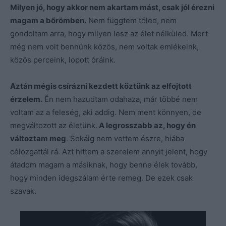
Milyen jó, hogy akkor nem akartam mást, csak jól érezni
magam a bőrömben.
Nem függtem tőled, nem
gondoltam arra, hogy milyen lesz az élet nélküled. Mert
még nem volt bennünk közös, nem voltak emlékeink,
közös perceink, lopott óráink.
Aztán mégis csírázni kezdett köztünk az elfojtott
érzelem.
Én nem hazudtam odahaza, már többé nem
voltam az a feleség, aki addig. Nem ment könnyen, de
megváltozott az életünk.
A legrosszabb az, hogy én
változtam meg
. Sokáig nem vettem észre, hiába
célozgattál rá. Azt hittem a szerelem annyit jelent, hogy
átadom magam a másiknak, hogy benne élek tovább,
hogy minden idegszálam érte remeg. De ezek csak
szavak.