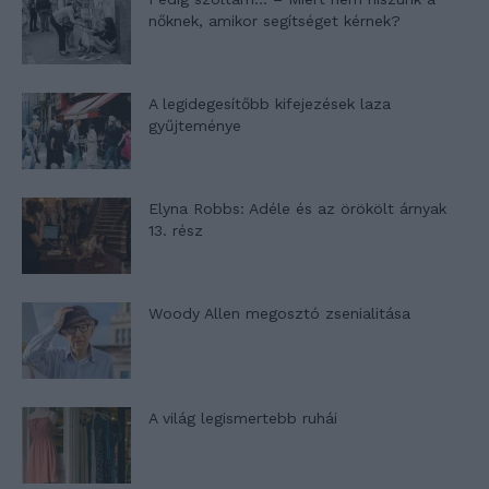
nőknek, amikor segítséget kérnek?
A legidegesítőbb kifejezések laza
gyűjteménye
Elyna Robbs: Adéle és az örökölt árnyak
13. rész
Woody Allen megosztó zsenialitása
A világ legismertebb ruhái