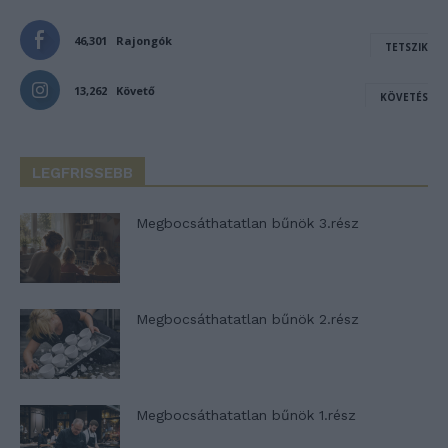
46,301
Rajongók
TETSZIK
13,262
Követő
KÖVETÉS
LEGFRISSEBB
Megbocsáthatatlan bűnök 3.rész
Megbocsáthatatlan bűnök 2.rész
Megbocsáthatatlan bűnök 1.rész