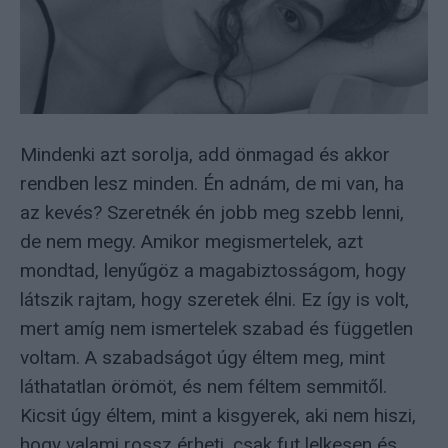
Mindenki azt sorolja, add önmagad és akkor
rendben lesz minden. Én adnám, de mi van, ha
az kevés? Szeretnék én jobb meg szebb lenni,
de nem megy. Amikor megismertelek, azt
mondtad, lenyűgöz a magabiztosságom, hogy
látszik rajtam, hogy szeretek élni. Ez így is volt,
mert amíg nem ismertelek szabad és független
voltam. A szabadságot úgy éltem meg, mint
láthatatlan örömöt, és nem féltem semmitől.
Kicsit úgy éltem, mint a kisgyerek, aki nem hiszi,
hogy valami rossz érheti, csak fut lelkesen és