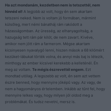
Ha azt mondanám, kezdetben nem is tetszettél, nem
hinnéd el!
A legjobb az volt, hogy én sem akartam
tetszeni neked. Nem is voltam jó formában, mármint
külsőleg, mert némi bánatháj rám rakódott a
házasságomban. Az üresség, az elhanyagoltság, a
hazugság tett rám pár kilót, de nem zavart. Kivéve,
amikor nem jött rám a farmerom. Mégse akartam
kicsinyesen nyavalygó lenni, hiszen mások a 68 kilómért
kezüket-lábukat törték volna, és annyi más baj is létezik,
minthogy az ember kicsivel kerekebb a kelleténél. Én
meg az voltam.
Te mégis észrevettél engem.
Ezt
mondtad utólag. A legszebb az volt, én sem azt vettem
észre benned, hogy mennyire jóképű vagy. Az vagy, de
nem a hagyományos értelemben. Inkább az tűnt fel, hogy
mennyire lelkes vagy, hogy milyen jól oldod meg a
problémákat. És tudsz nevetni, mersz is.