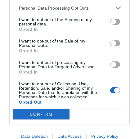
Personal Data Processing Opt Outs
I want to opt-out of the Sharing of my
personal data.
Imre Hilda
Opted In
Oktatás és nevelés területén dolgozom, de minden
I want to opt-out of the Sale of my
szabadidőmben írok. Szeretek belesni a hétköznapok függönye
Personal Data.
mögé és közben keresem az embert, a nőt a jól legyártott álarcok
Opted In
mögött. Néha meséket is írok, de gyakrabban novellákat,
I want to opt-out of processing my
cikkeket és apró vicces történeteket.
Personal Data for Targeted Advertising.
Opted In
I want to opt-out of Collection, Use,
Retention, Sale, and/or Sharing of my
KAPCSOLÓDÓ CIKKEK
TÖBB A SZERZŐTŐL
Personal Data that Is Unrelated with the
Purposes for which it was collected.
Opted Out
Bivalytej és vino rosso 9.rész
CONFIRM
Data Deletion
Data Access
Privacy Policy
Heti horoszkóp december 15-21-ig