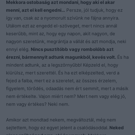
Mekkora ostobaság azt mondani, hogy aki el akar
menni, azt el kell engedni…
Persze, jól tudjuk, hogy ez
így van, csak az a nyomorult szívünk ne fájna annyira.
Utálom ezt az engedd el-szöveget, mert nincs annál
keserűbb, mint az, hogy egy napon, akit nagyon, de
nagyon szeretünk, megrántja a vállát és azt mondja, neki
ennyi elég.
Nincs pusztítóbb vagy rombolóbb azt
érezni, bármennyit adtunk magunkból, kevés volt.
És ha
mindent adtunk, az a legszörnyűbb! Képzeld el, hogy
kiürülsz, mert szerettél. És ha ezt elképzelted, verd a
fejed a falba, mert ez a szeretet, az összes érzelem,
figyelem, törődés, odaadás nem ért semmit, mert a másik
nem értékelte. Vajon miért nem? Mert nem vagy elég jó,
nem vagy értékes? Neki nem.
Amikor azt mondtad nekem, megváltoztál, még nem
sejtettem, hogy ez egyet jelent a csalódásoddal.
Neked