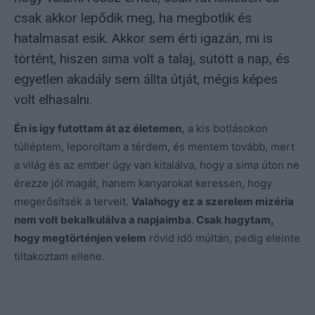
csak akkor lepődik meg, ha megbotlik és
hatalmasat esik. Akkor sem érti igazán, mi is
történt, hiszen sima volt a talaj, sütött a nap, és
egyetlen akadály sem állta útját, mégis képes
volt elhasalni.
Én is így futottam át az életemen,
a kis botlásokon
túlléptem, leporoltam a térdem, és mentem tovább, mert
a világ és az ember úgy van kitalálva, hogy a sima úton ne
érezze jól magát, hanem kanyarokat keressen, hogy
megerősítsék a terveit.
Valahogy ez a szerelem mizéria
nem volt bekalkulálva a napjaimba
.
Csak hagytam,
hogy megtörténjen velem
rövid idő múltán, pedig eleinte
tiltakoztam ellene.