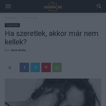
Kezdőlap
Ötpercesek
Ötpercesek
Ha szeretlek, akkor már nem
kellek?
Írta:
Imre Hilda
-