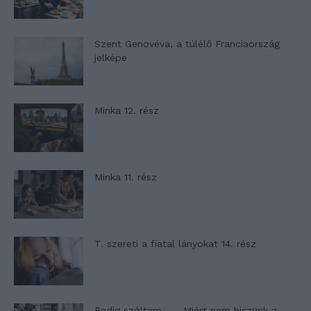
Szent Genovéva, a túlélő Franciaország
jelképe
Minka 12. rész
Minka 11. rész
T. szereti a fiatal lányokat 14. rész
Pedig szóltam… – Miért nem hiszünk a