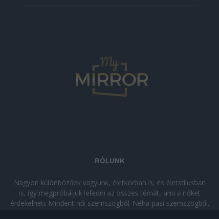
RÓLUNK
Nagyon különbözőek vagyunk, életkorban is, és életstílusban
is, így megpróbáljuk lefedni az összes témát, ami a nőket
érdekelheti. Mindent női szemszögből. Néha pasi szemszögből.
Néha komolyan, néha szórakozva. Olvass minket, ha egy kis