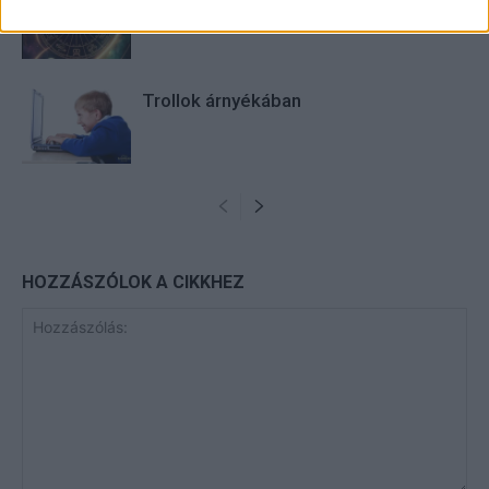
Trollok árnyékában
HOZZÁSZÓLOK A CIKKHEZ