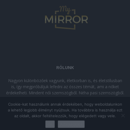
RÓLUNK
Nagyon különbözőek vagyunk, életkorban is, és életstílusban
is, így megpróbáljuk lefedni az összes témát, ami a nőket
érdekelheti. Mindent női szemszögből. Néha pasi szemszögből.
Néha komolyan, néha szórakozva. Olvass minket, ha egy kis
Cookie-kat használunk annak érdekében, hogy weboldalunkon
kikapcsolódásra vágysz!
a lehető legjobb élményt nyújtsuk. Ha továbbra is használja ezt
az oldalt, akkor feltételezzük, hogy elégedett vagy vele.
© Copyright 2026 - mymirror.hu
ADATKEZELÉSI TÁJÉKOZTATÓ
|
Ok
Adatkezelés
Impresszum