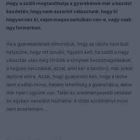
Hogy a szülő megtaníthatja a gyerekének már a kezdet
kezdetén, hogy nem aszerint választunk, hogy ki
hogyan néz ki, vajon magas sarkúban van-e, vagy csak
úgy farmerban.
Ha a gyerekeinknek elmondjuk, hogy az iskola nem buli
helyszíne, hogy ott tanulni, figyelni kell, ha szülő a nagy
választás után még törődik a könyvek becsomagolásával,
a hegyes ceruzákkal, azzal, amit kér a tanítónő, már sokat
léptünk előre. Azzal, hogy gyakorolni kell, hogy a lecke
nem a sátán műve, hanem lehetőség a gyakorlásra, akkor
már nyert ügyünk van. Talán ez eredményesebb oktatást
és egyben nevelést hozhatna. A többi körülményt most
nem ecsetelném…