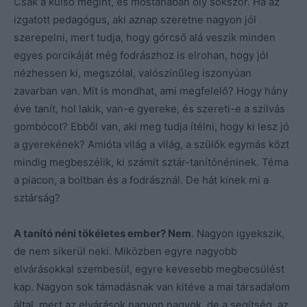
Csak a külső megint, és mostanában oly sokszor. Ha az
izgatott pedagógus, aki aznap szeretne nagyon jól
szerepelni, mert tudja, hogy górcső alá veszik minden
egyes porcikáját még fodrászhoz is elrohan, hogy jól
nézhessen ki, megszólal, valószínűleg iszonyúan
zavarban van. Mit is mondhat, ami megfelelő? Hogy hány
éve tanít, hol lakik, van-e gyereke, és szereti-e a szilvás
gombócot? Ebből van, aki meg tudja ítélni, hogy ki lesz jó
a gyerekének? Amióta világ a világ, a szülők egymás közt
mindig megbeszélik, ki számít sztár-tanítónéninek. Téma
a piacon, a boltban és a fodrásznál. De hát kinek mi a
sztárság?
A tanító néni tökéletes ember? Nem
. Nagyon igyekszik,
de nem sikerül neki. Miközben egyre nagyobb
elvárásokkal szembesül, egyre kevesebb megbecsülést
kap. Nagyon sok támadásnak van kitéve a mai társadalom
által, mert az elvárások nagyon nagyok, de a segítség, az