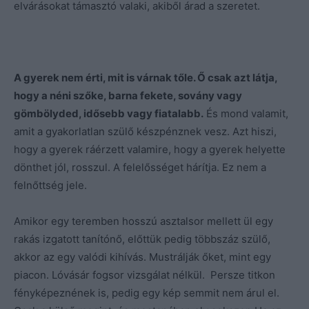
elvárásokat támasztó valaki, akiből árad a szeretet.
A gyerek nem érti, mit is várnak tőle. Ő csak azt látja,
hogy a néni szőke, barna fekete, sovány vagy
gömbölyded, idősebb vagy fiatalabb.
És mond valamit,
amit a gyakorlatlan szülő készpénznek vesz. Azt hiszi,
hogy a gyerek ráérzett valamire, hogy a gyerek helyette
dönthet jól, rosszul. A felelősséget hárítja. Ez nem a
felnőttség jele.
Amikor egy teremben hosszú asztalsor mellett ül egy
rakás izgatott tanítónő, előttük pedig többszáz szülő,
akkor az egy valódi kihívás. Mustrálják őket, mint egy
piacon. Lóvásár fogsor vizsgálat nélkül. Persze titkon
fényképeznének is, pedig egy kép semmit nem árul el.