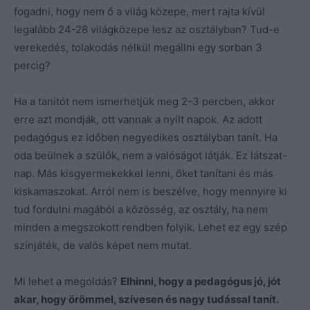
fogadni, hogy nem ő a világ közepe, mert rajta kívül
legalább 24-28 világközepe lesz az osztályban? Tud-e
verekedés, tolakodás nélkül megállni egy sorban 3
percig?
Ha a tanítót nem ismerhetjük meg 2-3 percben, akkor
erre azt mondják, ott vannak a nyílt napok. Az adott
pedagógus ez időben negyedikes osztályban tanít. Ha
oda beülnek a szülők, nem a valóságot látják. Ez látszat-
nap. Más kisgyermekekkel lenni, őket tanítani és más
kiskamaszokat. Arról nem is beszélve, hogy mennyire ki
tud fordulni magából a közösség, az osztály, ha nem
minden a megszokott rendben folyik. Lehet ez egy szép
színjáték, de valós képet nem mutat.
Mi lehet a megoldás?
Elhinni, hogy a pedagógus jó, jót
akar, hogy örömmel, szívesen és nagy tudással tanít.