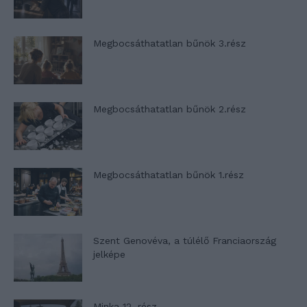
Megbocsáthatatlan bűnök 3.rész
Megbocsáthatatlan bűnök 2.rész
Megbocsáthatatlan bűnök 1.rész
Szent Genovéva, a túlélő Franciaország
jelképe
Minka 12. rész