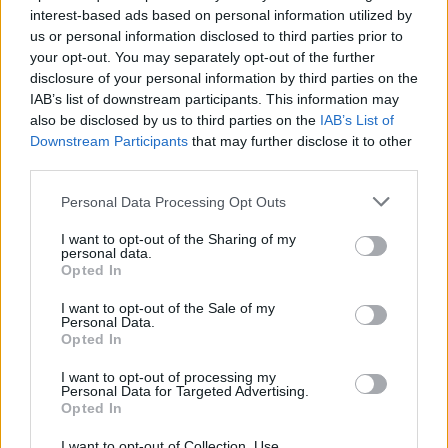
interest-based ads based on personal information utilized by
Oktatás és nevelés területén dolgozom, de minden
us or personal information disclosed to third parties prior to
szabadidőmben írok. Szeretek belesni a hétköznapok függönye
your opt-out. You may separately opt-out of the further
mögé és közben keresem az embert, a nőt a jól legyártott álarcok
disclosure of your personal information by third parties on the
mögött. Néha meséket is írok, de gyakrabban novellákat,
IAB’s list of downstream participants. This information may
cikkeket és apró vicces történeteket.
also be disclosed by us to third parties on the
IAB’s List of
Downstream Participants
that may further disclose it to other
third parties.
KAPCSOLÓDÓ CIKKEK
TÖBB A SZERZŐTŐL
Personal Data Processing Opt Outs
I want to opt-out of the Sharing of my
Minka 14. rész
personal data.
Opted In
I want to opt-out of the Sale of my
Personal Data.
Opted In
Minka 13. rész
I want to opt-out of processing my
Personal Data for Targeted Advertising.
Opted In
Halál a Tresco-szigeten – A Josh
I want to opt-out of Collection, Use,