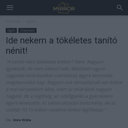
Kezdőlap
Egyéb
Egyéb
Ötpercesek
Ide nekem a tökéletes tanító
nénit!
"A tanító néni tökéletes ember? Nem. Nagyon
igyekszik, de nem sikerül neki. Miközben egyre
nagyobb elvárásokkal szembesül, egyre kevesebb
megbecsülést kap. Nagyon sok támadásnak van kitéve
a mai társadalom által, mert az elvárások nagyon
nagyok, de a segítség, az odafigyelés a gyerekekre
egyre kevesebb. Az iskola oktatási intézmény, de az
utóbbi 10-15 évben nevelnie kellett legfőképp."
Írta:
Imre Hilda
-