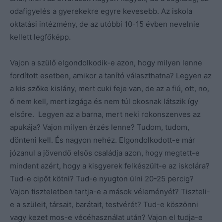
odafigyelés a gyerekekre egyre kevesebb. Az iskola
oktatási intézmény, de az utóbbi 10-15 évben nevelnie
kellett legfőképp.
Vajon a szülő elgondolkodik-e azon, hogy milyen lenne
fordított esetben, amikor a tanító választhatna? Legyen az
a kis szőke kislány, mert cuki feje van, de az a fiú, ott, no,
ő nem kell, mert izgága és nem túl okosnak látszik így
elsőre. Legyen az a barna, mert neki rokonszenves az
apukája? Vajon milyen érzés lenne? Tudom, tudom,
dönteni kell. És nagyon nehéz. Elgondolkodott-e már
józanul a jövendő elsős családja azon, hogy megtett-e
mindent azért, hogy a kisgyerek felkészült-e az iskolára?
Tud-e cipőt kötni? Tud-e nyugton ülni 20-25 percig?
Vajon tiszteletben tartja-e a mások véleményét? Tiszteli-
e a szüleit, társait, barátait, testvérét? Tud-e köszönni
vagy kezet mos-e vécéhasználat után? Vajon el tudja-e