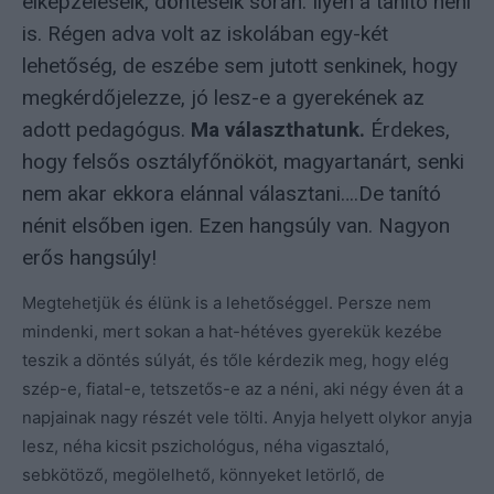
elképzeléseik, döntéseik során. Ilyen a tanító néni
is. Régen adva volt az iskolában egy-két
lehetőség, de eszébe sem jutott senkinek, hogy
megkérdőjelezze, jó lesz-e a gyerekének az
adott pedagógus.
Ma választhatunk.
Érdekes,
hogy felsős osztályfőnököt, magyartanárt, senki
nem akar ekkora elánnal választani….De tanító
nénit elsőben igen. Ezen hangsúly van. Nagyon
erős hangsúly!
Megtehetjük és élünk is a lehetőséggel. Persze nem
mindenki, mert sokan a hat-hétéves gyerekük kezébe
teszik a döntés súlyát, és tőle kérdezik meg, hogy elég
szép-e, fiatal-e, tetszetős-e az a néni, aki négy éven át a
napjainak nagy részét vele tölti. Anyja helyett olykor anyja
lesz, néha kicsit pszichológus, néha vigasztaló,
sebkötöző, megölelhető, könnyeket letörlő, de