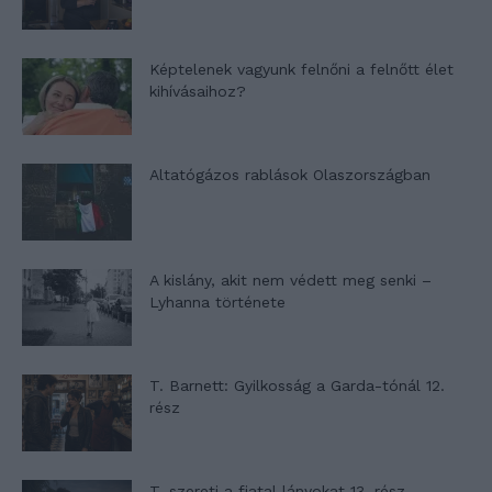
Képtelenek vagyunk felnőni a felnőtt élet
kihívásaihoz?
Altatógázos rablások Olaszországban
A kislány, akit nem védett meg senki –
Lyhanna története
T. Barnett: Gyilkosság a Garda-tónál 12.
rész
T. szereti a fiatal lányokat 13. rész