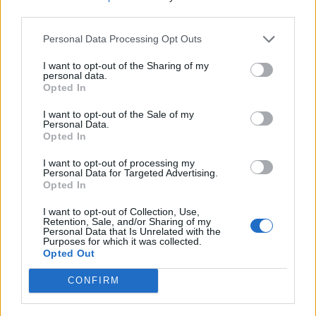
nőknek, amikor segítséget kérnek?
third parties.
Personal Data Processing Opt Outs
A legidegesítőbb kifejezések laza
I want to opt-out of the Sharing of my
personal data.
gyűjteménye
Opted In
I want to opt-out of the Sale of my
Personal Data.
Elyna Robbs: Adéle és az örökölt árnyak
Opted In
13. rész
I want to opt-out of processing my
Personal Data for Targeted Advertising.
Opted In
Woody Allen megosztó zsenialitása
I want to opt-out of Collection, Use,
Retention, Sale, and/or Sharing of my
Personal Data that Is Unrelated with the
Purposes for which it was collected.
Opted Out
A világ legismertebb ruhái
CONFIRM