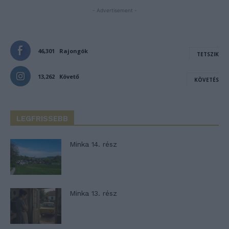
- Advertisement -
46,301
Rajongók
TETSZIK
13,262
Követő
KÖVETÉS
LEGFRISSEBB
Minka 14. rész
Minka 13. rész