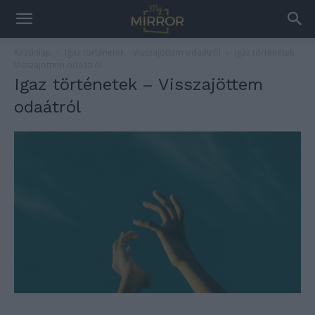
Kezdőlap
Igaz történetek – Visszajöttem odaátról
Igaz történetek -
Visszajöttem odaátról
Igaz történetek – Visszajöttem
odaátról