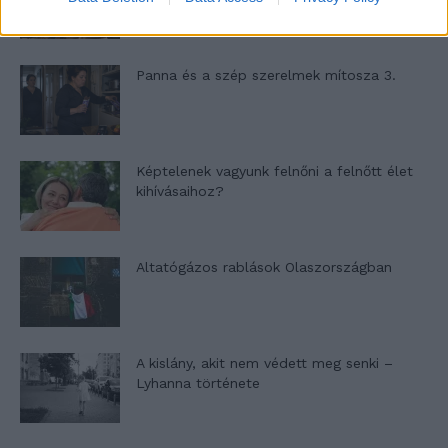
Panna és a szép szerelmek mítosza 3.
Képtelenek vagyunk felnőni a felnőtt élet
kihívásaihoz?
Altatógázos rablások Olaszországban
A kislány, akit nem védett meg senki –
Lyhanna története