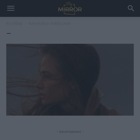
Kezdőlap
Kamaszkori énképzavar
-
–
- Advertisement -