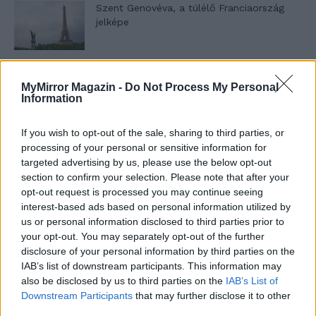
Szent Genovéva, a túlélő Franciaország
jelképe
Minka 12. rész
MyMirror Magazin -
Do Not Process My Personal
Information
If you wish to opt-out of the sale, sharing to third parties, or
Minka 11. rész
processing of your personal or sensitive information for
targeted advertising by us, please use the below opt-out
section to confirm your selection. Please note that after your
opt-out request is processed you may continue seeing
interest-based ads based on personal information utilized by
T. szereti a fiatal lányokat 14. rész
us or personal information disclosed to third parties prior to
your opt-out. You may separately opt-out of the further
disclosure of your personal information by third parties on the
IAB’s list of downstream participants. This information may
Pedig szóltam… – Miért nem hiszünk a
also be disclosed by us to third parties on the
IAB’s List of
nőknek, amikor segítséget kérnek?
Downstream Participants
that may further disclose it to other
third parties.