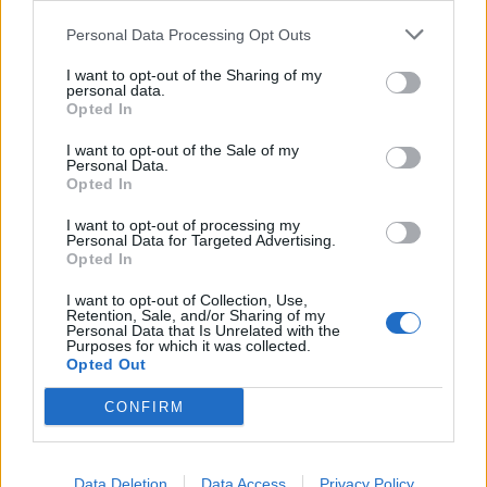
Personal Data Processing Opt Outs
A legidegesítőbb kifejezések laza
gyűjteménye
I want to opt-out of the Sharing of my
personal data.
Opted In
I want to opt-out of the Sale of my
Elyna Robbs: Adéle és az örökölt árnyak
Personal Data.
13. rész
Opted In
I want to opt-out of processing my
Personal Data for Targeted Advertising.
Woody Allen megosztó zsenialitása
Opted In
I want to opt-out of Collection, Use,
Retention, Sale, and/or Sharing of my
Personal Data that Is Unrelated with the
Purposes for which it was collected.
A világ legismertebb ruhái
Opted Out
CONFIRM
Nyár, nevetés, anekdoták
Data Deletion
Data Access
Privacy Policy