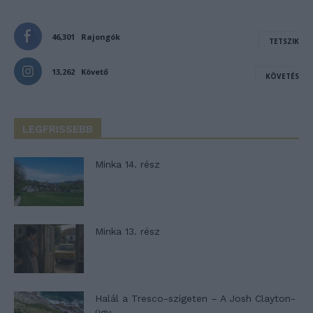
46,301
Rajongók
TETSZIK
13,262
Követő
KÖVETÉS
LEGFRISSEBB
Minka 14. rész
Minka 13. rész
Halál a Tresco-szigeten – A Josh Clayton-
ügy