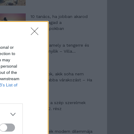
10 tanács, ha jobban akarod
érezni magad a
hétköznapokban
Egy ház, amely a tengerre és
sonal or
a fényre nyílik – Villa...
ection to
ou may
 personal
out of the
A családok, akik soha nem
 downstream
hagyták abba várakozást – Ha
B’s List of
egy...
Panna és a szép szerelmek
mítosza 2. rész
Az ereklyék modern dilemmája