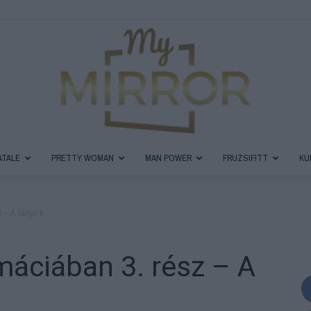
ATALE
PRETTY WOMAN
MAN POWER
FRUZSIFITT
KU
MyMirror
 – A lányok
áciában 3. rész – A
Magazin