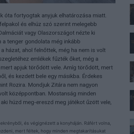
k óta fortyogtak anyjuk elhatározása miatt.
 felpakol és elhúz szó szerint melegebb
 Dalmáciát vagy Olaszországot nézte ki
ám a tenger gondolata még inkább
 a házat, ahol felnőttek, még ha nem is volt
 szegletéhez emlékek fűzték őket, még a
, mert apjuk törődött vele. Amíg törődött, mert
éből, és kezdett bele egy másikba. Érdekes
int Rozira. Mondjuk Zitára nem nagyon
 ő volt középpontban. Mostanság minden
, aki húzd meg-ereszd meg játékot űzött vele,
zekrényből, és végignézett a konyháján. Ráfért volna,
ezdeni, mert féltek, hogy minden megtakarításukat