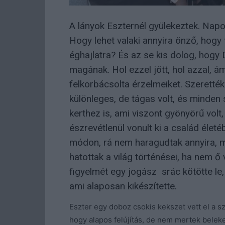
A lányok Eszternél gyülekeztek. Napo
Hogy lehet valaki annyira önző, hogy
éghajlatra? És az se kis dolog, hogy
magának. Hol ezzel jött, hol azzal, 
felkorbácsolta érzelmeiket. Szerették
különleges, de tágas volt, és minden
kerthez is, ami viszont gyönyörű volt
észrevétlenül vonult ki a család élet
módon, rá nem haragudtak annyira, m
hatottak a világ történései, ha nem
figyelmét egy jogász srác kötötte le
ami alaposan kikészítette.
Eszter egy doboz csokis kekszet vett el a s
hogy alapos felújítás, de nem mertek belek