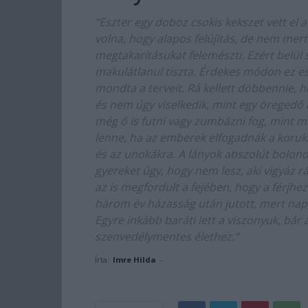
“Eszter egy doboz csokis kekszet vett el 
volna, hogy alapos felújítás, de nem mer
megtakarításukat felemészti. Ezért belül s
makulátlanul tiszta. Érdekes módon ez e
mondta a terveit. Rá kellett döbbennie, ho
és nem úgy viselkedik, mint egy öregedő n
még ő is futni vagy zumbázni fog, mint 
lenne, ha az emberek elfogadnák a koruka
és az unokákra. A lányok abszolút bolondo
gyereket úgy, hogy nem lesz, aki vigyáz 
az is megfordult a fejében, hogy a férjhe
három év házasság után jutott, mert nap,
Egyre inkább baráti lett a viszonyuk, bár a
szenvedélymentes élethez.”
Írta:
Imre Hilda
-