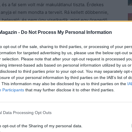
, és a fal sem volt már makulátlanul tiszta. Érdekes
anyja el nem mondta a terveit. Rá kellett döbbennie,
s, belevaló, és nem úgy viselkedik, mint egy öregedő
A. Ha még ő is futni vagy zumbázni fog, mint mások,
Magazin -
Do Not Process My Personal Information
lenne, ha az emberek elfogadnák a korukat, és arra
 az unokákra. A lányok abszolút bolondok, ha azt
to opt-out of the sale, sharing to third parties, or processing of your per
et úgy, hogy nem lesz, aki vigyáz rá, és ő meg
formation for targeted advertising by us, please use the below opt-out s
 megfordult a fejében, hogy a férjhez menést is
r selection. Please note that after your opt-out request is processed y
eing interest-based ads based on personal information utilized by us or
házasság után jutott, mert nap, mint nap tapasztalta,
disclosed to third parties prior to your opt-out. You may separately opt-
i lett a viszonyuk, bár az se volt rossz, de fiatal volt
losure of your personal information by third parties on the IAB’s list of
. This information may also be disclosed by us to third parties on the
IA
Participants
that may further disclose it to other third parties.
eli egy idegen országban? Miért nem izgul?
– dobta
l Data Processing Opt Outs
en csorgatta a kapszulás kávákat egymás után, már
o opt-out of the Sharing of my personal data.
nagy nehezen rátalált a szekrény mélyén.