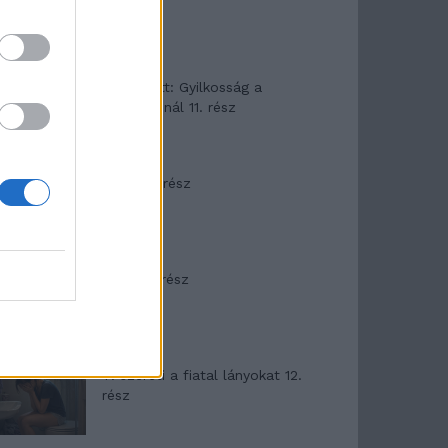
T. Barnett: Gyilkosság a
Garda-tónál 11. rész
Minka 8. rész
Minka 7. rész
T. szereti a fiatal lányokat 12.
rész