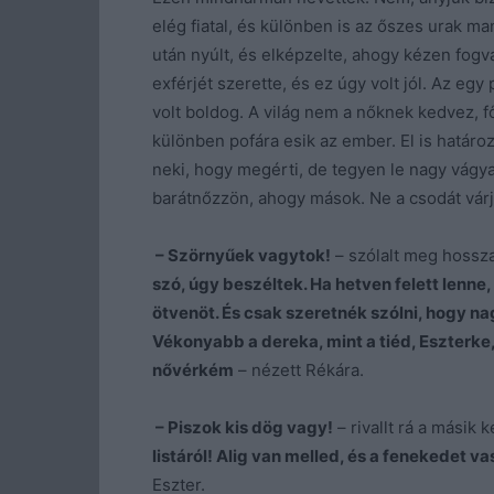
elég fiatal, és különben is az őszes urak ma
után nyúlt, és elképzelte, ahogy kézen fogva
exférjét szerette, és ez úgy volt jól. Az eg
volt boldog. A világ nem a nőknek kedvez, fő
különben pofára esik az ember. El is határ
neki, hogy megérti, de tegyen le nagy vágya
barátnőzzön, ahogy mások. Ne a csodát várj
– Szörnyűek vagytok!
– szólalt meg hossza
szó, úgy beszéltek. Ha hetven felett lenne
ötvenöt. És csak szeretnék szólni, hogy na
Vékonyabb a dereka, mint a tiéd, Eszterke,
nővérkém
– nézett Rékára.
– Piszok kis dög vagy!
– rivallt rá a másik 
listáról! Alig van melled, és a fenekedet 
Eszter.