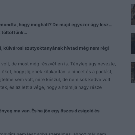
i mondta, hogy meghalt? De majd egyszer úgy lesz…
t töltöttünk…
d, külvárosi szutyoktanyának hívtad még nem rég
!
k volt, de most még részvétlen is. Tényleg úgy nevezte,
őket, hogy jöjjenek kitakarítani a pincét és a padlást,
ejtelme sem volt, mire készül, de nem sok kedve volt
ek, és az lett a vége, hogy a holmija nagy része
ényeg ma van. És ha jön egy őszes dzsigoló és
zonyára nem lesz soha szerelmes, ahhoz már nem