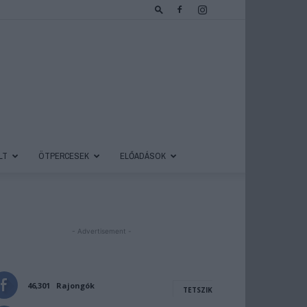
LT
ÖTPERCESEK
ELŐADÁSOK
- Advertisement -
46,301
Rajongók
TETSZIK