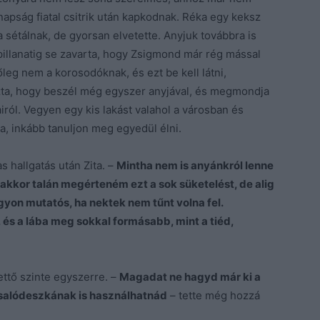
napság fiatal csitrik után kapkodnak. Réka egy keksz
 sétálnak, de gyorsan elvetette. Anyjuk továbbra is
y pillanatig se zavarta, hogy Zsigmond már rég mással
leg nem a korosodóknak, és ezt be kell látni,
ozta, hogy beszél még egyszer anyjával, és megmondja
iról. Vegyen egy kis lakást valahol a városban és
a, inkább tanuljon meg egyedül élni.
s hallgatás után Zita. –
Mintha nem is anyánkról lenne
, akkor talán megérteném ezt a sok süketelést, de alig
gyon mutatós, ha nektek nem tűnt volna fel.
 és a lába meg sokkal formásabb, mint a tiéd,
kettő szinte egyszerre. –
Magadat ne hagyd már ki a
vasalódeszkának is használhatnád
– tette még hozzá