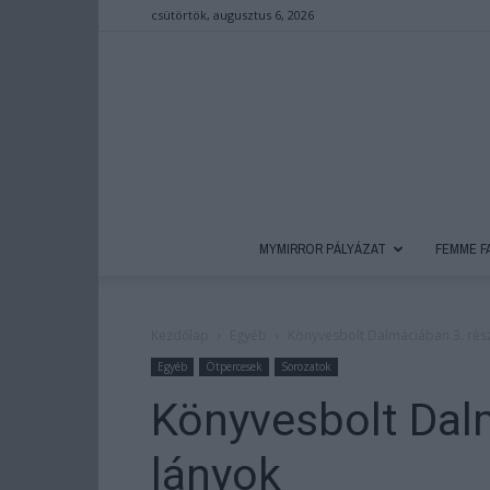
csütörtök, augusztus 6, 2026
MYMIRROR PÁLYÁZAT
FEMME F
Kezdőlap
Egyéb
Könyvesbolt Dalmáciában 3. rész
Egyéb
Ötpercesek
Sorozatok
Könyvesbolt Dalm
lányok