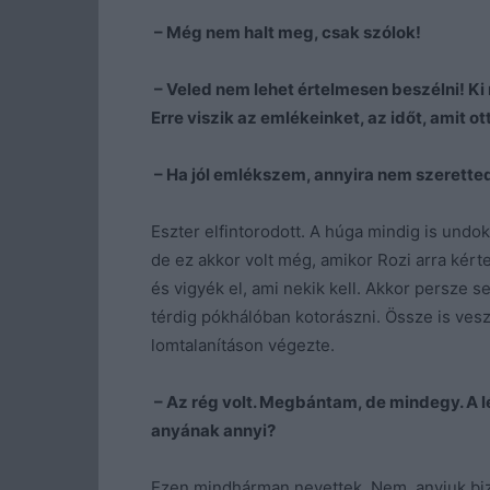
– Még nem halt meg, csak szólok!
– Veled nem lehet értelmesen beszélni! K
Erre viszik az emlékeinket, az időt, amit ot
– Ha jól emlékszem, annyira nem szerette
Eszter elfintorodott. A húga mindig is undo
de ez akkor volt még, amikor Rozi arra kérte 
és vigyék el, ami nekik kell. Akkor persze s
térdig pókhálóban kotorászni. Össze is veszt
lomtalanításon végezte.
– Az rég volt. Megbántam, de mindegy. A l
anyának annyi?
Ezen mindhárman nevettek. Nem, anyjuk bi