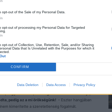
In
 Gondolj bele, hogy még akkor se borult ki, amikor
o opt-out of the Sale of my Personal Data.
már balhét rendeztek volna, ő meg csak annyit
In
to opt-out of processing my Personal Data for Targeted
ing.
ozat. –
Mindenki megdöbbent, még én is, pedig
In
o opt-out of Collection, Use, Retention, Sale, and/or Sharing
ersonal Data that Is Unrelated with the Purposes for which it
lected.
egkisebb. –
Én nem hiszem, hogy jogunk van őt bírálni.
Out
 nem mindegy nekünk, hogy mit csinál? Nem vagyunk
CONFIRM
 elhallgatott.
Data Deletion
Data Access
Privacy Policy
ról, hogy nem lesz, aki megszervezi a karácsonyt, a
adta, pedig az a mi örökségünk!
– Eszter hangjában
nem kimerítette a szeretetlenség fogalmát.