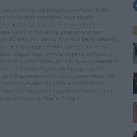
a szekrényből, és végignézett a konyháján. Ráfért
tek belekezdeni, mert féltek, hogy minden
árgállottak a polcok, és a fal sem volt már
szébe se jutott mindaddig, amíg anyja el nem
gy féltékeny rá. Zavarta, hogy Rozi lelkes, belevaló,
ő, aki tudja, hogy a B oldal sose lesz már A. Ha
mások, világgá megy, mondta magának dühösen. Jó
t, és arra készülnének, ami vár rájuk: az öregségre
k, ha azt hiszik, hogy szülni fog majd egy-két
rá, és ő meg belebolondul majd az otthonlétbe. Már
z menést is elkapkodta. Ehhez a felismeréshez
 mint nap tapasztalta, hogy kihunyt köztük a láng.
z se volt rossz, de fiatal volt még a