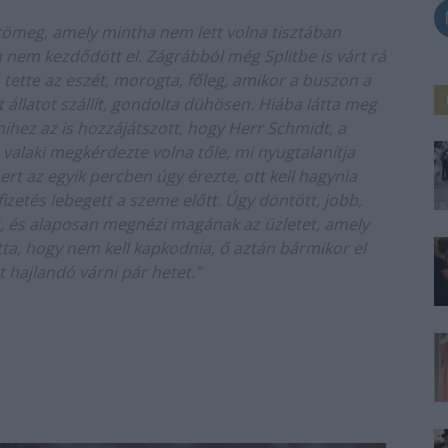
tömeg, amely mintha nem lett volna tisztában
 nem kezdődött el. Zágrábból még Splitbe is várt rá
tette az eszét, morogta, főleg, amikor a buszon a
t állatot szállít, gondolta dühösen. Hiába látta meg
ihez az is hozzájátszott, hogy Herr Schmidt, a
valaki megkérdezte volna tőle, mi nyugtalanítja
rt az egyik percben úgy érezte, ott kell hagynia
fizetés lebegett a szeme előtt. Úgy döntött, jobb,
, és alaposan megnézi magának az üzletet, amely
tatta, hogy nem kell kapkodnia, ő aztán bármikor el
t hajlandó várni pár hetet.”