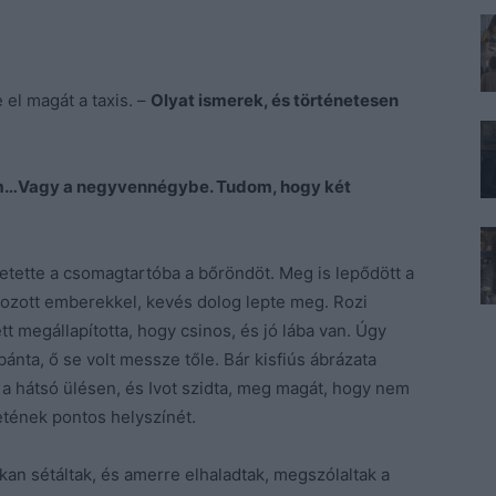
 el magát a taxis. –
Olyat ismerek, és történetesen
em…Vagy a negyvennégybe. Tudom, hogy két
betette a csomagtartóba a bőröndöt. Meg is lepődött a
kozott emberekkel, kevés dolog lepte meg. Rozi
t megállapította, hogy csinos, és jó lába van. Úgy
ánta, ő se volt messze tőle. Bár kisfiús ábrázata
 a hátsó ülésen, és Ivot szidta, meg magát, hogy nem
letének pontos helyszínét.
an sétáltak, és amerre elhaladtak, megszólaltak a