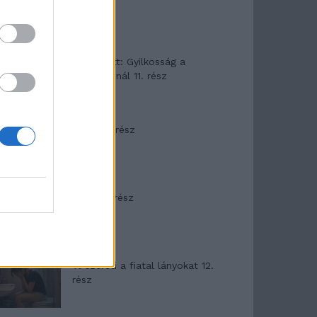
T. Barnett: Gyilkosság a
Garda-tónál 11. rész
Minka 8. rész
Minka 7. rész
T. szereti a fiatal lányokat 12.
rész