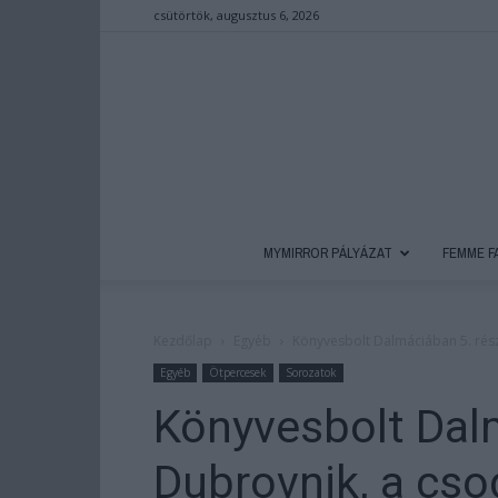
csütörtök, augusztus 6, 2026
MYMIRROR PÁLYÁZAT
FEMME F
Kezdőlap
Egyéb
Könyvesbolt Dalmáciában 5. rész
Egyéb
Ötpercesek
Sorozatok
Könyvesbolt Dal
Dubrovnik, a cso