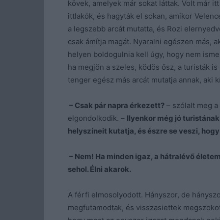
kövek, amelyek már sokat láttak. Volt már itt
ittlakók, és hagyták el sokan, amikor Velenc
a legszebb arcát mutatta, és Rozi elernyedve
csak ámítja magát. Nyaralni egészen más, a
helyen boldogulnia kell úgy, hogy nem ismer 
ha megjön a szeles, ködös ősz, a turisták is
tenger egész más arcát mutatja annak, aki kí
– Csak pár napra érkezett?
– szólalt meg a 
elgondolkodik. –
Ilyenkor még jó turistának
helyszíneit kutatja, és észre se veszi, ho
– Nem! Ha minden igaz, a hátralévő életem
sehol. Élni akarok.
A férfi elmosolyodott. Hányszor, de hányszor
megfutamodtak, és visszasiettek megszokott