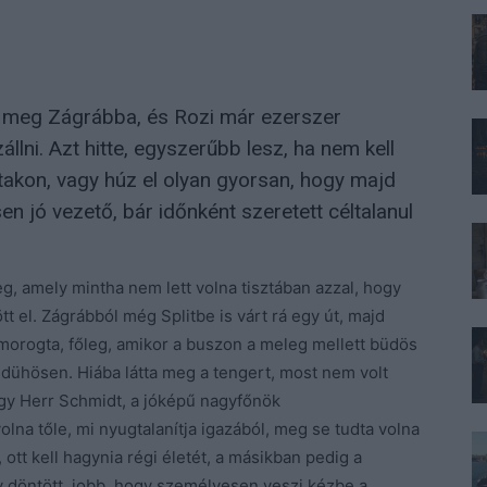
t meg Zágrábba, és Rozi már ezerszer
lni. Azt hitte, egyszerűbb lesz, ha nem kell
 utakon, vagy húz el olyan gyorsan, hogy majd
en jó vezető, bár időnként szeretett céltalanul
g, amely mintha nem lett volna tisztában azzal, hogy
 el. Zágrábból még Splitbe is várt rá egy út, majd
 morogta, főleg, amikor a buszon a meleg mellett büdös
lta dühösen. Hiába látta meg a tengert, most nem volt
ogy Herr Schmidt, a jóképű nagyfőnök
olna tőle, mi nyugtalanítja igazából, meg se tudta volna
ott kell hagynia régi életét, a másikban pedig a
y döntött, jobb, hogy személyesen veszi kézbe a