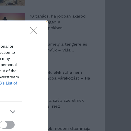
10 tanács, ha jobban akarod
érezni magad a
hétköznapokban
Egy ház, amely a tengerre és
sonal or
a fényre nyílik – Villa...
ection to
ou may
 personal
out of the
A családok, akik soha nem
 downstream
hagyták abba várakozást – Ha
B’s List of
egy...
Panna és a szép szerelmek
mítosza 2. rész
Az ereklyék modern dilemmája