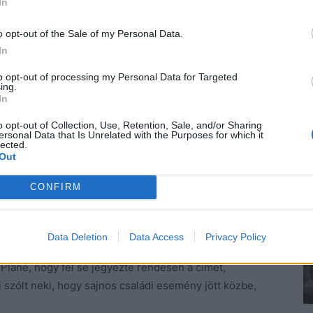
In
egy taxi, és a benne ülő olyan derűsen méregette, hogy
y minek örül ennyire. Viszont angolul nem tudott
o opt-out of the Sale of my Personal Data.
t, és bemondta a címet. Azaz mondta volna, ha nem
In
to opt-out of processing my Personal Data for Targeted
ing.
In
szem.
o opt-out of Collection, Use, Retention, Sale, and/or Sharing
ersonal Data that Is Unrelated with the Purposes for which it
i akaratlanul is megnézte magának. Milyen helyes
lected.
Out
ak ezek, amikor ő fiatalabb volt? Miért van az, hogy
dnak a jóképű elérhetetlenek? Nem mintha a taxist
CONFIRM
ny volt.
Itt olyan út, utca biztosan nincs.
Data Deletion
Data Access
Privacy Policy
 Pláne, hogy fel se jegyezte rendesen a címet,
fi szólt neki, hogy sajnos családi esemény jött közbe,