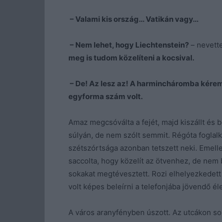
– Valami kis ország… Vatikán vagy…
– Nem lehet, hogy Liechtenstein?
– nevette
meg is tudom közelíteni a kocsival.
– De! Az lesz az! A harmincháromba kér
egyforma szám volt.
Amaz megcsóválta a fejét, majd kiszállt és 
súlyán, de nem szólt semmit. Régóta foglal
szétszórtsága azonban tetszett neki. Emellet
saccolta, hogy közelít az ötvenhez, de nem b
sokakat megtévesztett. Rozi elhelyezkedett
volt képes beleírni a telefonjába jövendő é
A város aranyfényben úszott. Az utcákon sok