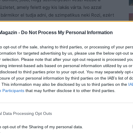
etet, amely felett egy kis lakás várta. Ivo azzal
bármikor el tudja adni, de szimpatikus neki Rozi, ezért
Magazin -
Do Not Process My Personal Information
lyaudvarra, ahol szintén nagy volt a tömeg, és mire
lől. No, mi ez, ha nem jel, morfondírozott magában, és
to opt-out of the sale, sharing to third parties, or processing of your per
formation for targeted advertising by us, please use the below opt-out s
y ne tegyen mást, csak beszívja a sós tengeri levegő
r selection. Please note that after your opt-out request is processed y
érezze a könnyű tavaszi fuvallatot. Ez persze nem
eing interest-based ads based on personal information utilized by us or
a se volt, sőt új szandálja igencsak törte a sarkát,
disclosed to third parties prior to your opt-out. You may separately opt-
rendelte a Sheinről. Pláne, hogy a sarka egy kicsit
losure of your personal information by third parties on the IAB’s list of
s bőröndjét maga után vonszolva át akart gyalogolni a
. This information may also be disclosed by us to third parties on the
IA
Participants
that may further disclose it to other third parties.
eakadt egy csatornafedél lyukába, és annyira
l Data Processing Opt Outs
, de gyorsan elszégyellte magát. Nem szokott csúnyán
a közhelyes szituáción, de most fáradt volt.
o opt-out of the Sharing of my personal data.