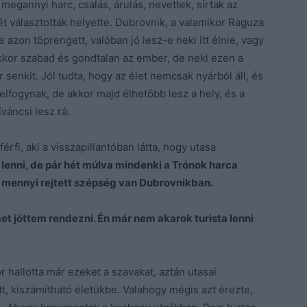
 megannyi harc, csalás, árulás, nevettek, sírtak az
ét választották helyette. Dubrovnik, a valamikor Raguza
 azon töprengett, valóban jó lesz-e neki itt élnie, vagy
kkor szabad és gondtalan az ember, de neki ezen a
senkit. Jól tudta, hogy az élet nemcsak nyárból áll, és
 elfogynak, de akkor majd élhetőbb lesz a hely, és a
váncsi lesz rá.
férfi, aki a visszapillantóban látta, hogy utasa
 lenni, de pár hét múlva mindenki a Trónok harca
gy mennyi rejtett szépség van Dubrovnikban.
et jöttem rendezni. Én már nem akarok turista lenni
 hallotta már ezeket a szavakat, aztán utasai
, kiszámítható életükbe. Valahogy mégis azt érezte,