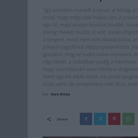
“Így azonban maradt a vonat, a hőség, a 
azzal, hogy még csak május van, a szezon
egy út, majd onnan busszal tovább. Hová 
meleg mellett büdös is volt. Valaki döglöt
a tengert, most nem volt elvarázsolva, am
jóképű nagyfőnök elbizonytalanította. Ha 
igazából, meg se tudta volna mondani, me
régi életét, a másikban pedig a hatalmas 
hogy személyesen veszi kézbe a dolgokat
felett egy kis lakás várta. Ivo azzal nyug
tudja adni, de szimpatikus neki Rozi, ezér
Írta:
Imre Hilda
-
Share