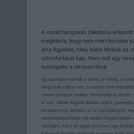
A vonat hangosan zakatolva érkezet
megbánta, hogy nem mert kocsiba szál
arra figyelnie, hány hülye hibázik az
szívinfarktust kap. Nem volt egy híres
autózgatni a városon kívül.
Így azonban maradt a vonat, a hőség, a töme
még csak május van, a szezon nem kezdődött
onnan busszal tovább. Hová tette az eszét,
is volt. Valaki döglött állatot szállít, gondo
elvarázsolva, amihez az is hozzájátszott, h
elbizonytalanította. Ha valaki megkérdezte v
mondani, mert az egyik percben úgy érezte, 
hatalmas fizetés lebegett a szeme előtt. Úg