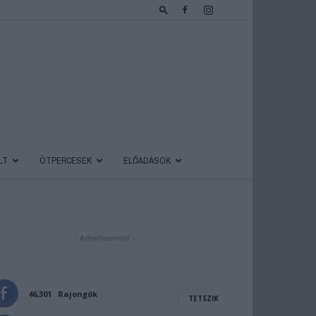
LT
ÖTPERCESEK
ELŐADÁSOK
- Advertisement -
46,301
Rajongók
TETSZIK