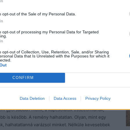
In
o opt-out of the Sale of my Personal Data.
In
trabbak leszünk. Okoz-e csalódást? Valószínűleg,
to opt-out of processing my Personal Data for Targeted
ing.
 kábítás abban a helyzetben, amikor már senki és
In
g, amelyet örömmel melengetünk a szívünkben.
lyzetekből is kilábalhatunk. A szerelem is adhat
o opt-out of Collection, Use, Retention, Sale, and/or Sharing
ersonal Data that Is Unrelated with the Purposes for which it
nk vagy megváltozik a másik fél. A betegség, amelyben
lected.
Out
s búcsút kell vennünk, a remény által erőssé tesz
nk jön egyszer, de a remény is, hogy lehet még valami
CONFIRM
 hiszünk?
Data Deletion
Data Access
Privacy Policy
lem gyorsabban múlik, a kapcsolatok összeomlanak,
bb is később. A remény halhatatlan. Olyan, mint egy
nk, halhatatlanná varázsol minket. Nélküle kevesebbek