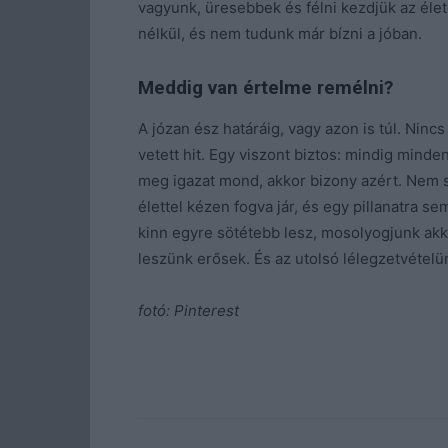
vagyunk, üresebbek és félni kezdjük az él
nélkül, és nem tudunk már bízni a jóban.
Meddig van értelme remélni?
A józan ész határáig, vagy azon is túl. Nincs
vetett hit. Egy viszont biztos: mindig mind
meg igazat mond, akkor bizony azért. Nem s
élettel kézen fogva jár, és egy pillanatra s
kinn egyre sötétebb lesz, mosolyogjunk akko
leszünk erősek. És az utolsó lélegzetvétel
fotó: Pinterest