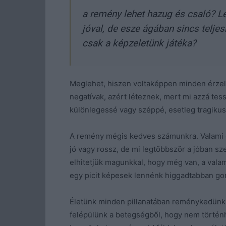
a remény lehet hazug és csaló? L
jóval, de esze ágában sincs telje
csak a képzeletünk játéka?
Meglehet, hiszen voltaképpen minden érzel
negatívak, azért léteznek, mert mi azzá tes
különlegessé vagy széppé, esetleg tragikuss
A remény mégis kedves számunkra. Valami o
jó vagy rossz, de mi legtöbbször a jóban sz
elhitetjük magunkkal, hogy még van, a valam
egy picit képesek lennénk higgadtabban gon
Életünk minden pillanatában reménykedünk 
felépülünk a betegségből, hogy nem történh