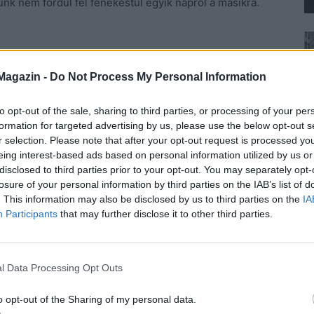
nk nem fordul fel fenekestül egyik napról a másikra.
Magazin -
Do Not Process My Personal Information
eservesebb helyzetben, csak elfogadnánk, ami jön?
t. A remény erőt ad olyan helyzetek elviselésére,
to opt-out of the sale, sharing to third parties, or processing of your per
k bennünket a szakadékba. Olyan belső ösztönzést
formation for targeted advertising by us, please use the below opt-out s
r selection. Please note that after your opt-out request is processed y
 érzés hatására sem. Képessé válunk a lehetetlenre.
eing interest-based ads based on personal information utilized by us or
 során, amikor már lemondtunk egy szerelemről, egy
disclosed to third parties prior to your opt-out. You may separately opt-
 körülményről, amely végül meghozta a várva várt
losure of your personal information by third parties on the IAB’s list of
. This information may also be disclosed by us to third parties on the
IA
Participants
that may further disclose it to other third parties.
hazugság tud életben tartani bennünket. Az egyetlen
l Data Processing Opt Outs
 Ámít, segít és elhiteti velünk, hogy lehet még
ont az a legszebb benne, hogy még ilyen módon is
o opt-out of the Sharing of my personal data.