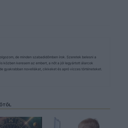
dolgozom, de minden szabadidőmben írok. Szeretek belesni a
közben keresem az embert, a nőt a jól legyártott álarcok
de gyakrabban novellákat, cikkeket és apró vicces történeteket.
ZŐTŐL