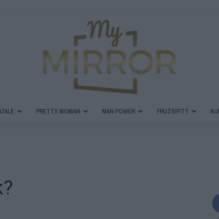
ATALE
PRETTY WOMAN
MAN POWER
FRUZSIFITT
KU
MyMirror
k?
Magazin