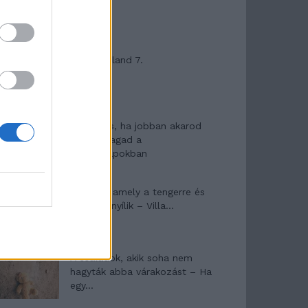
Máltai kaland 7.
10 tanács, ha jobban akarod
érezni magad a
hétköznapokban
Egy ház, amely a tengerre és
a fényre nyílik – Villa...
A családok, akik soha nem
hagyták abba várakozást – Ha
egy...