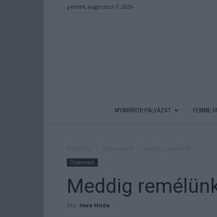
péntek, augusztus 7, 2026
MYMIRROR PÁLYÁZAT
FEMME F
Kezdőlap
Ötpercesek
Meddig remélünk?
Ötpercesek
Meddig remélün
Írta:
Imre Hilda
-