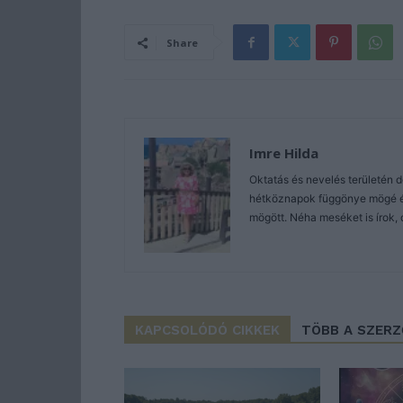
Share
Imre Hilda
Oktatás és nevelés területén 
hétköznapok függönye mögé és 
mögött. Néha meséket is írok, 
KAPCSOLÓDÓ CIKKEK
TÖBB A SZER