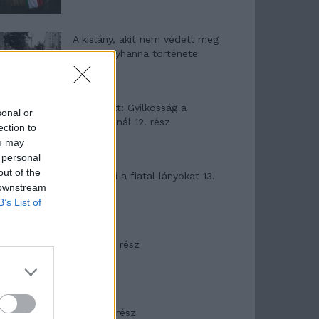
A kislány, akit nem védett meg
senki – Lyhanna története
T. Barnett: Gyilkosság a
sonal or
Garda-tónál 12. rész
ection to
ou may
 personal
out of the
T. szereti a fiatal lányokat 13.
 downstream
rész
B’s List of
Minka 10. rész
Minka 9. rész