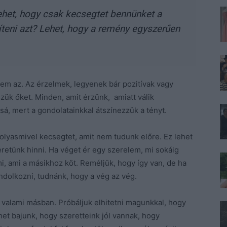
ehet, hogy csak kecsegtet bennünket a
síteni azt? Lehet, hogy a remény egyszerűen
em az. Az érzelmek, legyenek bár pozitívak vagy
szük őket. Minden, amit érzünk, amiatt válik
á, mert a gondolatainkkal átszínezzük a tényt.
lyasmivel kecsegtet, amit nem tudunk előre. Ez lehet
eretünk hinni. Ha véget ér egy szerelem, mi sokáig
i, ami a másikhoz köt. Reméljük, hogy így van, de ha
dolkozni, tudnánk, hogy a vég az vég.
valami másban. Próbáljuk elhitetni magunkkal, hogy
et bajunk, hogy szeretteink jól vannak, hogy