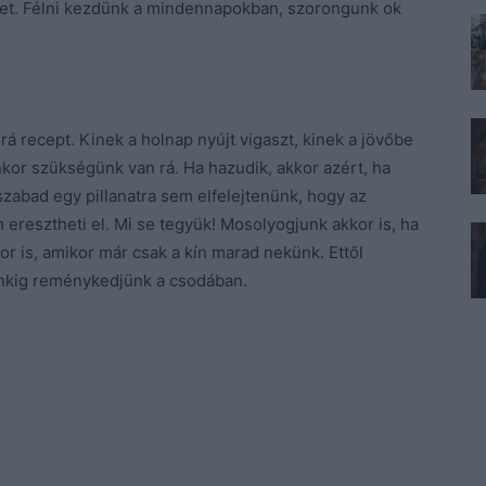
etet. Félni kezdünk a mindennapokban, szorongunk ok
 rá recept. Kinek a holnap nyújt vigaszt, kinek a jövőbe
enkor szükségünk van rá. Ha hazudik, akkor azért, ha
zabad egy pillanatra sem elfelejtenünk, hogy az
em eresztheti el. Mi se tegyük! Mosolyogjunk akkor is, ha
r is, amikor már csak a kín marad nekünk. Ettől
ünkig reménykedjünk a csodában.