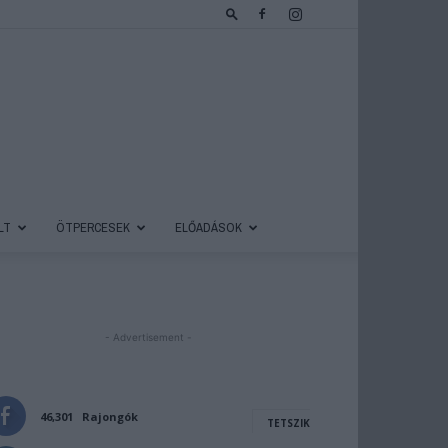
LT
ÖTPERCESEK
ELŐADÁSOK
- Advertisement -
46,301
Rajongók
TETSZIK