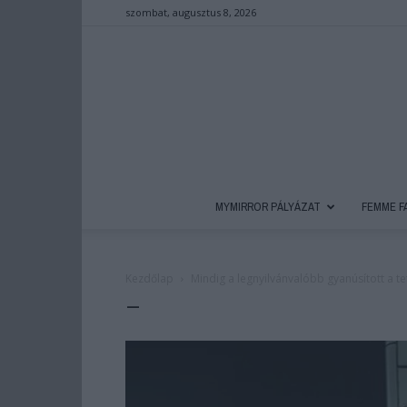
szombat, augusztus 8, 2026
MYMIRROR PÁLYÁZAT
FEMME F
Kezdőlap
Mindig a legnyilvánvalóbb gyanúsított a te
–