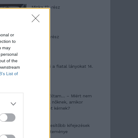
Minka 12. rész
sonal or
Minka 11. rész
ection to
ou may
 personal
out of the
T. szereti a fiatal lányokat 14.
 downstream
rész
B’s List of
Pedig szóltam… – Miért nem
hiszünk a nőknek, amikor
segítséget kérnek?
A legidegesítőbb kifejezések
laza gyűjteménye