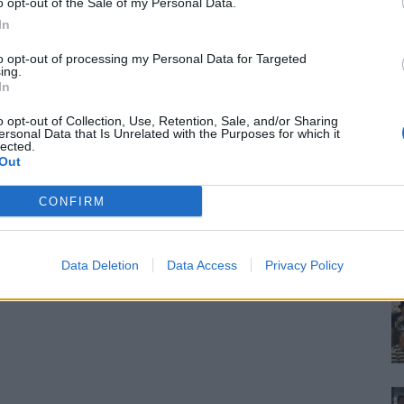
o opt-out of the Sale of my Personal Data.
In
to opt-out of processing my Personal Data for Targeted
ing.
In
o opt-out of Collection, Use, Retention, Sale, and/or Sharing
ersonal Data that Is Unrelated with the Purposes for which it
lected.
Out
CONFIRM
Data Deletion
Data Access
Privacy Policy