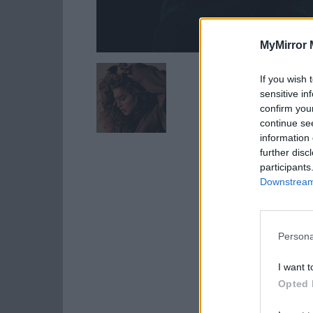
MyMirror 
If you wish 
sensitive in
confirm you
continue se
information 
further disc
participants
Downstream 
Persona
I want t
Opted 