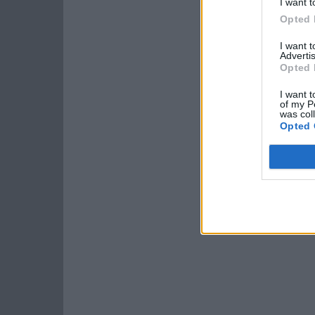
I want t
Opted 
I want 
Advertis
Opted 
I want t
of my P
was col
Opted 