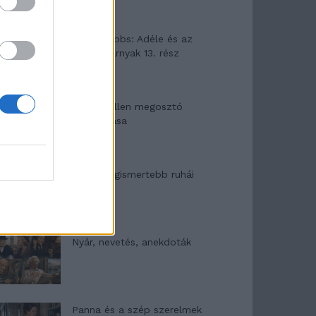
Elyna Robbs: Adéle és az
örökölt árnyak 13. rész
Woody Allen megosztó
zsenialitása
A világ legismertebb ruhái
Nyár, nevetés, anekdoták
Panna és a szép szerelmek