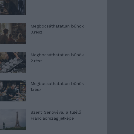
Megbocsáthatatlan bűnök
3.rész
Megbocsáthatatlan bűnök
2.rész
Megbocsáthatatlan bűnök
1.rész
Szent Genovéva, a túlélő
Franciaország jelképe