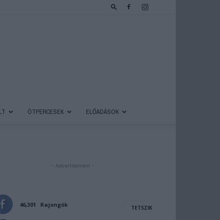
LT
ÖTPERCESEK
ELŐADÁSOK
- Advertisement -
46,301
Rajongók
TETSZIK