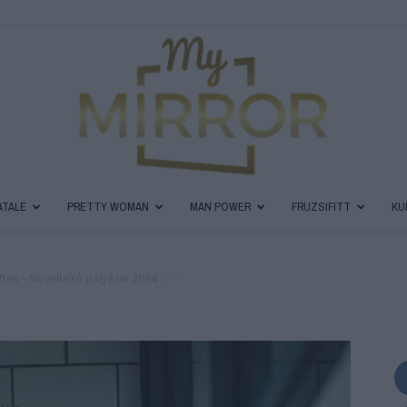
ATALE
PRETTY WOMAN
MAN POWER
FRUZSIFITT
KU
MyMirror
ttes – Novellaíró pályázat 2024
-
Magazin