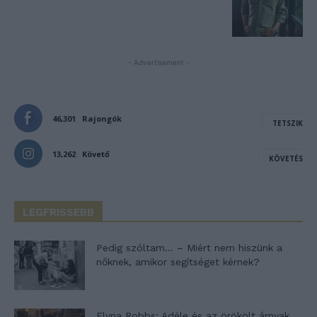
- Advertisement -
46,301
Rajongók
TETSZIK
13,262
Követő
KÖVETÉS
LEGFRISSEBB
Pedig szóltam… – Miért nem hiszünk a
nőknek, amikor segítséget kérnek?
Elyna Robbs: Adéle és az örökölt árnyak