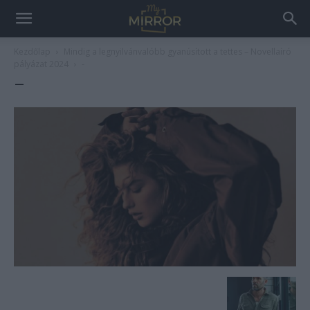
Kezdőlap
Mindig a legnyilvánvalóbb gyanúsított a tettes – Novellaíró
pályázat 2024
-
–