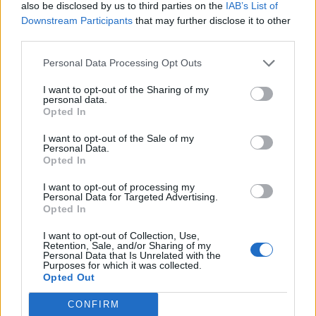
also be disclosed by us to third parties on the
IAB’s List of
Downstream Participants
that may further disclose it to other
third parties.
Minka 9. rész
Personal Data Processing Opt Outs
I want to opt-out of the Sharing of my
personal data.
Opted In
Máltai kaland 7.
I want to opt-out of the Sale of my
Personal Data.
Opted In
10 tanács, ha jobban akarod érezni magad
I want to opt-out of processing my
a hétköznapokban
Personal Data for Targeted Advertising.
Opted In
I want to opt-out of Collection, Use,
Retention, Sale, and/or Sharing of my
Egy ház, amely a tengerre és a fényre
Personal Data that Is Unrelated with the
nyílik – Villa...
Purposes for which it was collected.
Opted Out
CONFIRM
A családok, akik soha nem hagyták abba