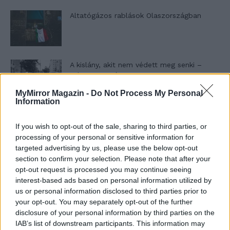
Altatógázos rablások Olaszországban
A kislány, akit nem védett meg senki –
Lyhanna története
MyMirror Magazin -
Do Not Process My Personal
Information
T. Barnett: Gyilkosság a Garda-tónál 12.
rész
If you wish to opt-out of the sale, sharing to third parties, or
processing of your personal or sensitive information for
targeted advertising by us, please use the below opt-out
section to confirm your selection. Please note that after your
T. szereti a fiatal lányokat 13. rész
opt-out request is processed you may continue seeing
interest-based ads based on personal information utilized by
us or personal information disclosed to third parties prior to
your opt-out. You may separately opt-out of the further
disclosure of your personal information by third parties on the
Minka 10. rész
IAB’s list of downstream participants. This information may