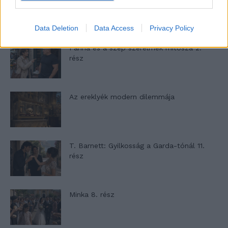
várakozást – Ha egy...
Data Deletion
Data Access
Privacy Policy
Panna és a szép szerelmek mítosza 2.
rész
Az ereklyék modern dilemmája
T. Barnett: Gyilkosság a Garda-tónál 11.
rész
Minka 8. rész