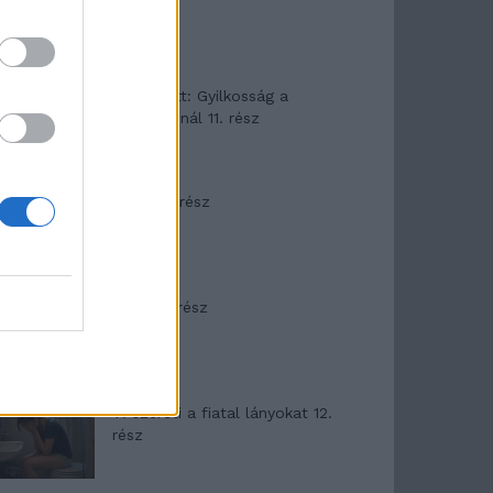
T. Barnett: Gyilkosság a
Garda-tónál 11. rész
Minka 8. rész
Minka 7. rész
T. szereti a fiatal lányokat 12.
rész