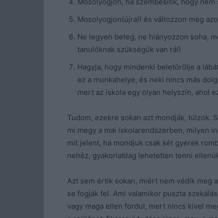
Mosolyogjon, ha szembesítik, hogy nem s
Mosolyogjon(újra!) és változzon meg azon
Ne legyen beteg, ne hiányozzon soha, mert
tanulóknak szükségük van rá!)
Hagyja, hogy mindenki beletörölje a lábá
ez a munkahelye, és neki nincs más dolga
mert az iskola egy olyan helyszín, ahol e
Tudom, ezekre sokan azt mondják, túlzok. S
mi megy a mai iskolarendszerben, milyen in
mit jelent, ha mondjuk csak két gyerek romb
nehéz, gyakorlatilag lehetetlen tenni ellenü
Azt sem értik sokan, miért nem védik meg az
se fogják fel. Ami valamikor puszta szekálá
vagy maga ellen fordul, mert nincs kivel meg