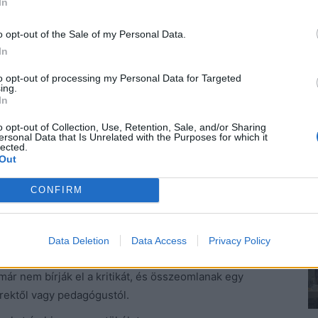
In
o opt-out of the Sale of my Personal Data.
In
. Szereti vagy szerette a gyerekeket, szívesen tanított,
 bántották vagy kritizálták folyamatosan.
to opt-out of processing my Personal Data for Targeted
ing.
In
k legfőképp a papírokról szólnak. A valóságban senki
lni, ha a gyerekek verik egymást az iskolaudvaron.
o opt-out of Collection, Use, Retention, Sale, and/or Sharing
ersonal Data that Is Unrelated with the Purposes for which it
bálja lenyugtatni, ez ma egyenlő a nullával, mert
lected.
 kell minden résztevevő gyerek hozzátartozóját, meg
Out
álástól, és viselnie kell a későbbi támadásokat, mert
CONFIRM
iába tudja, hogy nem képes megakadályozni az
 ez a dolga, ezért kapja a fizetését. Hogy a
Data Deletion
Data Access
Privacy Policy
gyerekek, és mire képesek azért, hogy bosszút
már nem bírják el a kritikát, és összeomlanak egy
erektől vagy pedagógustól.