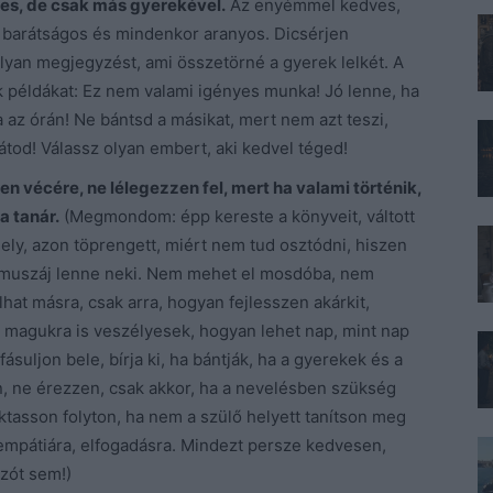
es, de csak más gyerekével.
Az enyémmel kedves,
, barátságos és mindenkor aranyos. Dicsérjen
lyan megjegyzést, ami összetörné a gyerek lelkét. A
k példákat: Ez nem valami igényes munka! Jó lenne, ha
a az órán! Ne bántsd a másikat, mert nem azt teszi,
átod! Válassz olyan embert, aki kedvel téged!
en vécére, ne lélegezzen fel, mert ha valami történik,
a tanár.
(Megmondom: épp kereste a könyveit, váltott
ely, azon töprengett, miért nem tud osztódni, hiszen
 muszáj lenne neki. Nem mehet el mosdóba, nem
at másra, csak arra, hogyan fejlesszen akárkit,
 magukra is veszélyesek, hogyan lehet nap, mint nap
ásuljon bele, bírja ki, ha bántják, ha a gyerekek és a
, ne érezzen, csak akkor, ha a nevelésben szükség
oktasson folyton, ha nem a szülő helyett tanítson meg
 empátiára, elfogadásra. Mindezt persze kedvesen,
zót sem!)