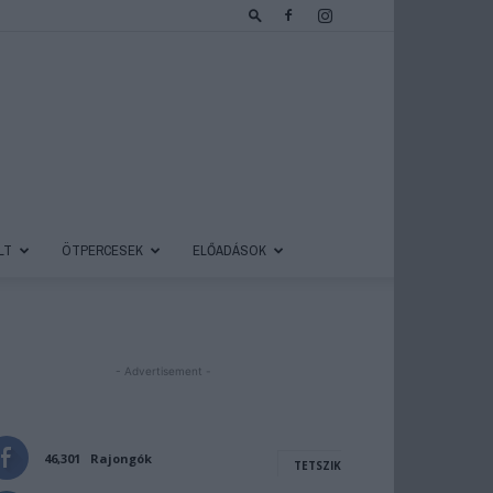
LT
ÖTPERCESEK
ELŐADÁSOK
- Advertisement -
46,301
Rajongók
TETSZIK