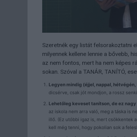
Szeretnék egy listát felsorakoztatni
milyennek kellene lennie a bővebb, hi
az nem fontos, mert ha nem képes rá
sokan. Szóval a TANÁR, TANÍTÓ, ese
Legyen mindig (éjjel, nappal, hétvégén,
dicsérve, csak jót mondjon, a rossz senk
Lehetőleg keveset tanítson, de ez nag
az iskola nem arra való, meg a táska is 
illő. (Ez utóbbi igaz is, mert csökkentek
kell még tenni, hogy pokolian sok a fele