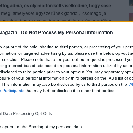
 elfogadnia, és oly módon kell viselkednie, hogy sose
ja meg, amelyeket egyszerűnek gondol, csomagolja
a gyereket, hangoztassa, hogy csodálatos, és lehetőleg
a jut, kiátkozzák, leordítják, és ezt is nyugodtan bírnia
Magazin -
Do Not Process My Personal Information
atot, amíg minimum ötös vagy négyes nem lesz.
 olcsók és kiválók, lehetőleg ingyenesek.
Ne
to opt-out of the sale, sharing to third parties, or processing of your per
formation for targeted advertising by us, please use the below opt-out s
rják, vigye az osztályát mindig, mindenfelé, de abban
r selection. Please note that after your opt-out request is processed y
zás is, és ha még jó fej, egy plázázást is beilleszt a
eing interest-based ads based on personal information utilized by us or
disclosed to third parties prior to your opt-out. You may separately opt-
losure of your personal information by third parties on the IAB’s list of
ázkodjon meg, ha a szülő azt akarja, de nézzenek fel
. This information may also be disclosed by us to third parties on the
IA
sak addig, amíg belé lehet kötni.
Participants
that may further disclose it to other third parties.
rra évekkel később is, ha csúnyán nézett a gyerekére,
bündi.
l Data Processing Opt Outs
 a pályán minimum, és már sok mindent látott, hallott:
o opt-out of the Sharing of my personal data.