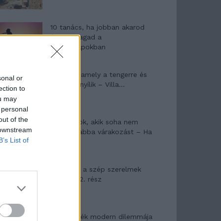
10 tanács, ha jobban akarod
érezni magad a
hétköznapokban
Egy ház, amely a tengerre és
sonal or
a fényre nyílik – Villa...
ection to
ou may
 personal
out of the
A családok, akik soha nem
 downstream
hagyták abba várakozást – Ha
B’s List of
egy...
Panna és a szép szerelmek
mítosza 2. rész
Az ereklyék modern dilemmája