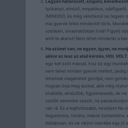
Legyen határozott, szigorú, következet
tyúkanyó, elnéző, empatikus, odafigyelő
(MINDIG!), és még véletlenül se tegyen o
mai gyerek lelke mindentől törik. Mondo
szebben, olvashatóbban írnál! Figyelj od
amit te akarsz! Nem lehet mindenki a bar
Ha szünet van, ne egyen, igyon, ne menj
akkor az lesz az első kérdés, HOL VOLT 
egy-két szót mással, hisz ez egy munkah
nem lehet minden gyerek mellett, pedig
lehetnek magánéleti gondjai, nem gondolh
hogyan óvja meg azokat, akik még olykor
kiválóbb, elnézőbb, figyelmesebb, de ne f
szülők semmibe veszik, ne panaszkodjon
van rá. És a legfontosabb, neveljen! Ne 
fegyelemre, rendre, mások tiszteletére,
bűbájosan, és ne várjon cserébe egy jó s