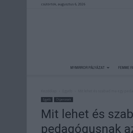
csütörtök, augusztus 6, 2026
MYMIRROR PÁLYÁZAT
FEMME F
Kezdőlap
Egyéb
Mit lehet és szabad ma egy ped
Egyéb
Ötpercesek
Mit lehet és sza
pedagógusnak a