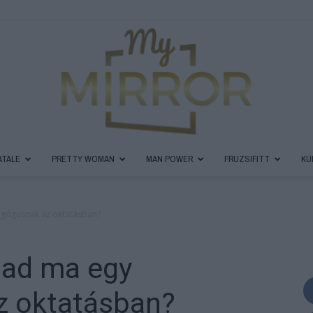
ATALE
PRETTY WOMAN
MAN POWER
FRUZSIFITT
KU
MyMirror
agógusnak az oktatásban?
bad ma egy
Magazin
z oktatásban?