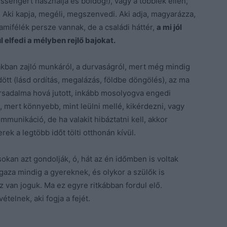
ssengert használja és boldog!), vagy a többiek ellen,
Aki kapja, megéli, megszenvedi. Aki adja, magyarázza,
amifélék persze vannak, de a családi háttér,
a mi jól
 elfedi a mélyben rejlő bajokat.
ákban zajló munkáról, a durvaságról, mert még mindig
tt (lásd ordítás, megalázás, földbe döngölés), az ma
ársadalma hová jutott, inkább mosolyogva engedi
 mert könnyebb, mint leülni mellé, kikérdezni, vagy
kommunikáció, de ha valakit hibáztatni kell, akkor
ek a legtöbb időt tölti otthonán kívül.
 sokan azt gondolják, ó, hát az én időmben is voltak
gaza mindig a gyereknek, és olykor a szülők is
 van joguk. Ma ez egyre ritkábban fordul elő.
telnek, aki fogja a fejét.