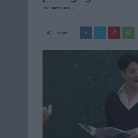
Írta:
Imre Hilda
-
Share