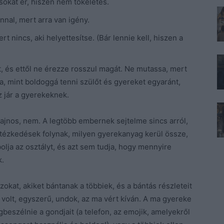
okat ér, hiszen nem tökéletes.
nal, mert arra van igény.
 nincs, aki helyettesítse. (Bár lennie kell, hiszen a
t, és ettől ne érezze rosszul magát. Ne mutassa, mert
, mint boldoggá tenni szülőt és gyereket egyaránt,
z jár a gyerekeknek.
ajnos, nem. A legtöbb embernek sejtelme sincs arról,
tézkedések folynak, milyen gyerekanyag kerül össze,
olja az osztályt, és azt sem tudja, hogy mennyire
k.
okat, akiket bántanak a többiek, és a bántás részleteit
s volt, egyszerű, undok, az ma vért kíván. A ma gyereke
beszélnie a gondjait (a telefon, az emojik, amelyekről