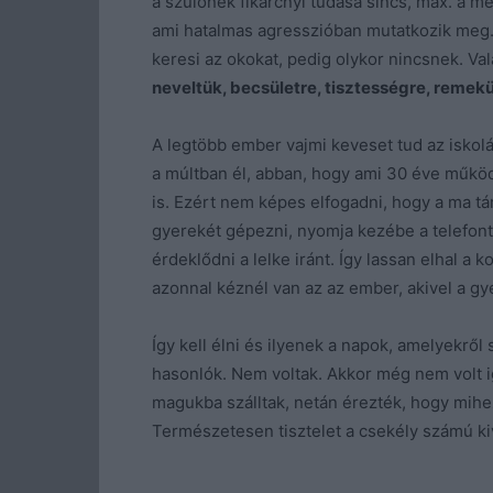
a szülőnek fikarcnyi tudása sincs, max. a me
ami hatalmas agresszióban mutatkozik meg. 
keresi az okokat, pedig olykor nincsnek. Val
neveltük, becsületre, tisztességre, remekül
A legtöbb ember vajmi keveset tud az iskol
a múltban él, abban, hogy ami 30 éve működö
is. Ezért nem képes elfogadni, hogy a ma t
gyerekét gépezni, nyomja kezébe a telefont,
érdeklődni a lelke iránt. Így lassan elhal a 
azonnal kéznél van az az ember, akivel a gyer
Így kell élni és ilyenek a napok, amelyekről
hasonlók. Nem voltak. Akkor még nem volt i
magukba szálltak, netán érezték, hogy mihez
Természetesen tisztelet a csekély számú kivé