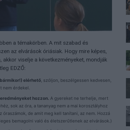
 ebben a témakörben. A mit szabad és
szen az elvárások óriásiak. Hogy mire képes,
, akkor viselje a következményeket, mondják
tleg EDZŐ:
 bármikor!) elérhető
, szóljon, beszélgessen kedvesen,
it nem érdekel.
y eredményeket hozzon.
A gyereket ne terhelje, mert
nehéz, sok az óra, a tananyag nem a mai korosztályhoz
 az óraszámok, de amit meg kell tanítani, az nem. Hozzá
sleges bemagolni való és életszerűtlenek az elvárások.)