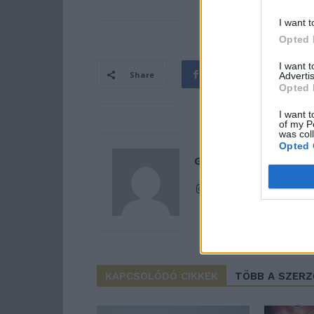
I want t
Opted 
I want 
Share
Advertis
Opted 
I want t
of my P
was col
Opted 
Gyöngyösi Klaudia
KAPCSOLÓDÓ CIKKEK
TÖBB A SZER