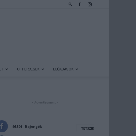
LT
ÖTPERCESEK
ELŐADÁSOK
- Advertisement -
46,301
Rajongók
TETSZIK