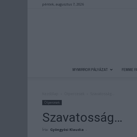
péntek, augusztus 7, 2026
MYMIRROR PÁLYÁZAT
FEMME F
Kezdőlap
Ötpercesek
Szavatosság…
Ötpercesek
Szavatosság…
Írta:
Gyöngyösi Klaudia
-