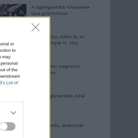
A legidegesítőbb kifejezések
laza gyűjteménye
Elyna Robbs: Adéle és az
örökölt árnyak 13. rész
sonal or
ection to
ou may
 personal
Woody Allen megosztó
out of the
zsenialitása
 downstream
B’s List of
A világ legismertebb ruhái
Nyár, nevetés, anekdoták