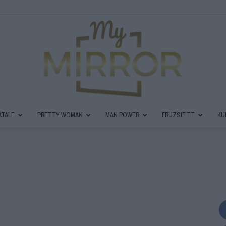
ATALE
PRETTY WOMAN
MAN POWER
FRUZSIFITT
KU
MyMirror
Magazin