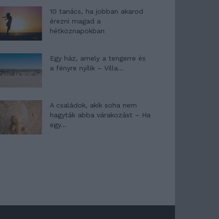
10 tanács, ha jobban akarod
érezni magad a
hétköznapokban
Egy ház, amely a tengerre és
a fényre nyílik – Villa...
A családok, akik soha nem
hagyták abba várakozást – Ha
egy...