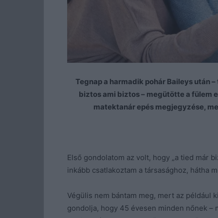
Tegnap a harmadik pohár Baileys után – 
biztos ami biztos – megütötte a fülem 
matektanár epés megjegyzése, mely
Első gondolatom az volt, hogy „a tied már bi
inkább csatlakoztam a társasághoz, hátha 
Végülis nem bántam meg, mert az például k
gondolja, hogy 45 évesen minden nőnek – mi