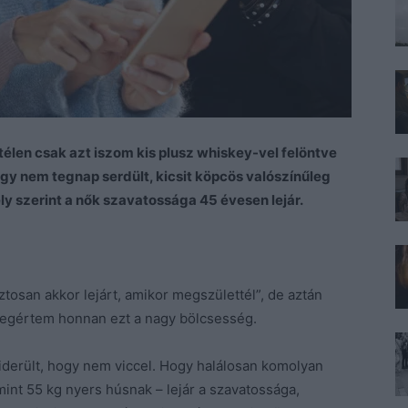
télen csak azt iszom kis plusz whiskey-vel felöntve
egy nem tegnap serdült, kicsit köpcös valószínűleg
 szerint a nők szavatossága 45 évesen lejár.
ztosan akkor lejárt, amikor megszülettél”, de aztán
megértem honnan ezt a nagy bölcsesség.
iderült, hogy nem viccel. Hogy halálosan komolyan
nt 55 kg nyers húsnak – lejár a szavatossága,