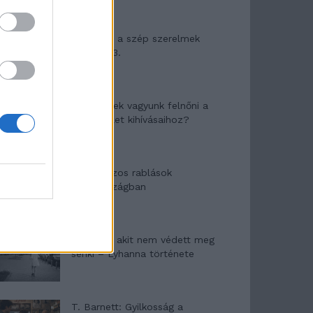
Panna és a szép szerelmek
mítosza 3.
Képtelenek vagyunk felnőni a
felnőtt élet kihívásaihoz?
Altatógázos rablások
Olaszországban
A kislány, akit nem védett meg
senki – Lyhanna története
T. Barnett: Gyilkosság a