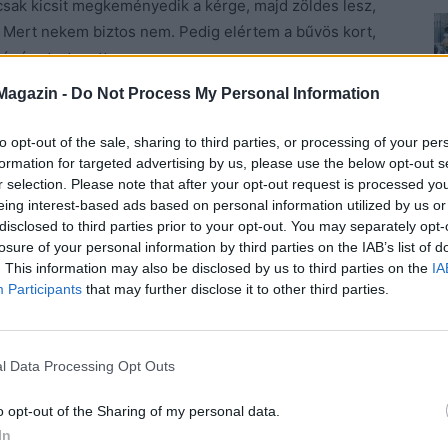
 csak kicsit megkeményedik a kérge, majd zöldes lesz,
. Mert nekem biztos nem. Pedig elértem a bűvös kort,
égére tartogattam.
Magazin -
Do Not Process My Personal Information
olt annak a férfinak, aki mindig tudja a tutit, és
 véleménye. Megvan ugye?
to opt-out of the sale, sharing to third parties, or processing of your per
formation for targeted advertising by us, please use the below opt-out s
r selection. Please note that after your opt-out request is processed y
ja, hogy ugye a változó kor, ami a nők nőiességének
eing interest-based ads based on personal information utilized by us or
aki soha még csak nem is hallott potenciazavarról – a
disclosed to third parties prior to your opt-out. You may separately opt-
 lelkileg érinti, amikor abba a válságba kerülnek, hogy
losure of your personal information by third parties on the IAB’s list of
. This information may also be disclosed by us to third parties on the
IA
Participants
that may further disclose it to other third parties.
tett ez a nagy felismerés?Mert azt nehezen hiszem
y a nők megromlanak. Talán ő romlott meg valamikor
l Data Processing Opt Outs
 régen, legbelül.
o opt-out of the Sharing of my personal data.
In