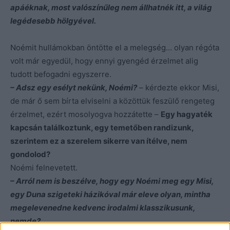
apáéknak, most valószínűleg nem állhatnék itt, a világ
legédesebb hölgyével.
Noémit hullámokban öntötte el a melegség… olyan régóta
volt már egyedül, hogy ennyi gyengéd érzelmet alig
tudott befogadni egyszerre.
– Adsz egy esélyt nekünk, Noémi?
– kérdezte ekkor Misi,
de már ő sem bírta elviselni a közöttük feszülő rengeteg
érzelmet, ezért mosolyogva hozzátette –
Egy hagyaték
kapcsán találkoztunk, egy temetőben randizunk,
szerintem ez a szerelem sikerre van ítélve, nem
gondolod?
Noémi felnevetett.
– Arról nem is beszélve, hogy egy Noémi meg egy Misi,
egy Duna szigeteki házikóval már eleve olyan, mintha
megelevenedne kedvenc irodalmi klasszikusunk,
nemde?