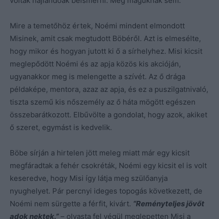
voltak hajlandóak beismerni. Még maguknak sem.
Mire a temetőhöz értek, Noémi mindent elmondott
Misinek, amit csak megtudott Böbéről. Azt is elmesélte,
hogy mikor és hogyan jutott ki ő a sírhelyhez. Misi kicsit
meglepődött Noémi és az apja közös kis akcióján,
ugyanakkor meg is melengette a szívét. Az ő drága
példaképe, mentora, azaz az apja, és ez a puszilgatnivaló,
tiszta szemű kis nőszemély az ő háta mögött egészen
összebarátkozott. Elbűvölte a gondolat, hogy azok, akiket
ő szeret, egymást is kedvelik.
Böbe sírján a hirtelen jött meleg miatt már egy kicsit
megfáradtak a fehér csokréták, Noémi egy kicsit el is volt
keseredve, hogy Misi így látja meg szülőanyja
nyughelyet. Pár percnyi ideges topogás következett, de
Noémi nem sürgette a férfit, kivárt.
“Reményteljes jövőt
adok nektek.”
– olvasta fel végül meglepetten Misi a