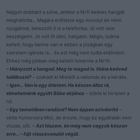
Nagyot dobbant a szíve, amikor a férfi kedves hangját
meghallotta… Magára erőltetve egy mosolyt és némi
nyugalmat, beleszólt ő is a telefonba. Jó volt vele
beszélgetni. Jó volt őt látni, hallgatni. Mégis, tudnia
kellett, hogy benne van-e ebben a jóságban egy
szerelem ígérete is… és ezt még nem tudta eldönteni.
Ehhez még jobban meg kellett ismernie a férfit.
– Hiányzott a hangod. Meg te magad is. Volna kedved
találkozni?
– szakadt ki Misiből a vallomás és a kérdés.
– Igen… Van is egy ötletem. Ha készen állsz rá,
elmehetnénk együtt Böbe sírjához
– bökte ki hirtelen a
nő.
– Egy temetőben randizni? Nem éppen szívderítő
–
vette humorosra Misi, de érezte, hogy ez egyáltalán nem
vicces, sőt. –
Azt hiszem, én még nem vagyok készen
erre… – fújt visszavonulót végül.