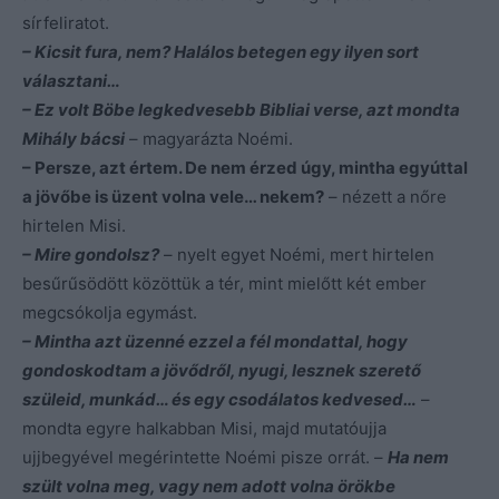
sírfeliratot.
– Kicsit fura, nem? Halálos betegen egy ilyen sort
választani…
– Ez volt Böbe legkedvesebb Bibliai verse, azt mondta
Mihály bácsi
– magyarázta Noémi.
– Persze, azt értem. De nem érzed úgy, mintha egyúttal
a jövőbe is üzent volna vele… nekem?
– nézett a nőre
hirtelen Misi.
– Mire gondolsz?
– nyelt egyet Noémi, mert hirtelen
besűrűsödött közöttük a tér, mint mielőtt két ember
megcsókolja egymást.
– Mintha azt üzenné ezzel a fél mondattal, hogy
gondoskodtam a jövődről, nyugi, lesznek szerető
szüleid, munkád… és egy csodálatos kedvesed…
–
mondta egyre halkabban Misi, majd mutatóujja
ujjbegyével megérintette Noémi pisze orrát. –
Ha nem
szült volna meg, vagy nem adott volna örökbe