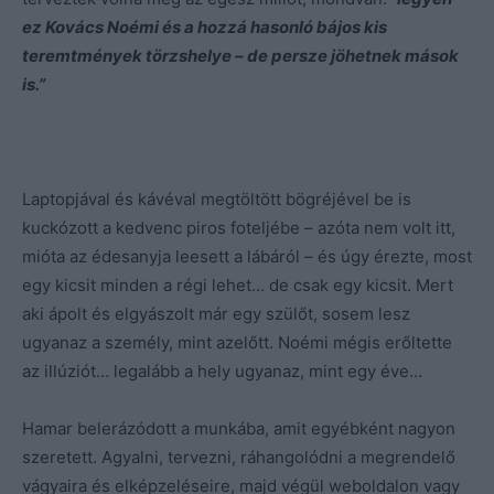
ez Kovács Noémi és a hozzá hasonló bájos kis
teremtmények törzshelye – de persze jöhetnek mások
is.”
Laptopjával és kávéval megtöltött bögréjével be is
kuckózott a kedvenc piros foteljébe – azóta nem volt itt,
mióta az édesanyja leesett a lábáról – és úgy érezte, most
egy kicsit minden a régi lehet… de csak egy kicsit. Mert
aki ápolt és elgyászolt már egy szülőt, sosem lesz
ugyanaz a személy, mint azelőtt. Noémi mégis erőltette
az illúziót… legalább a hely ugyanaz, mint egy éve…
Hamar belerázódott a munkába, amit egyébként nagyon
szeretett. Agyalni, tervezni, ráhangolódni a megrendelő
vágyaira és elképzeléseire, majd végül weboldalon vagy