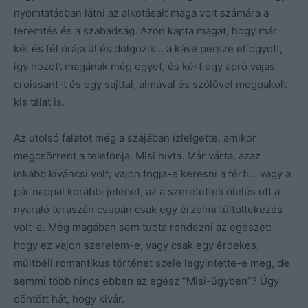
nyomtatásban látni az alkotásait maga volt számára a
teremtés és a szabadság. Azon kapta magát, hogy már
két és fél órája ül és dolgozik… a kávé persze elfogyott,
így hozott magának még egyet, és kért egy apró vajas
croissant-t és egy sajttal, almával és szőlővel megpakolt
kis tálat is.
Az utolsó falatot még a szájában ízlelgette, amikor
megcsörrent a telefonja. Misi hívta. Már várta, azaz
inkább kíváncsi volt, vajon fogja-e keresni a férfi… vagy a
pár nappal korábbi jelenet, az a szeretetteli ölelés ott a
nyaraló teraszán csupán csak egy érzelmi túltöltekezés
volt-e. Még magában sem tudta rendezni az egészet:
hogy ez vajon szerelem-e, vagy csak egy érdekes,
múltbéli romantikus történet szele legyintette-e meg, de
semmi több nincs ebben az egész “Misi-ügyben”? Úgy
döntött hát, hogy kivár.