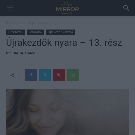
Kezdőlap
Ötpercesek
Ötpercesek
Sorozatok
Újrakezdők nyara
Újrakezdők nyara – 13. rész
Írta:
Kalla Tímea
-