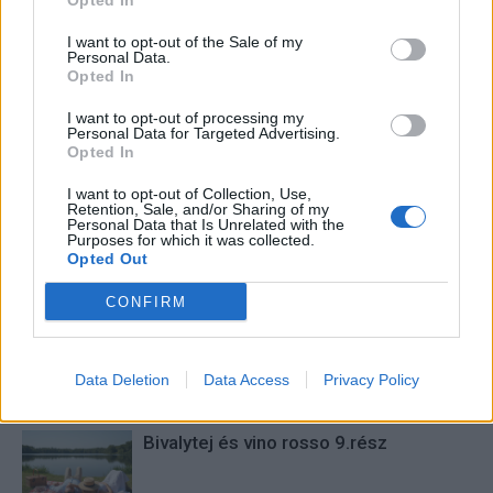
Opted In
I want to opt-out of the Sale of my
Personal Data.
Opted In
I want to opt-out of processing my
Personal Data for Targeted Advertising.
Opted In
I want to opt-out of Collection, Use,
Retention, Sale, and/or Sharing of my
Personal Data that Is Unrelated with the
Kalla Tímea
Purposes for which it was collected.
Opted Out
Kalla Tímea vagyok. Anya, futó és író. Szenvedélyes, kitartó és
fafejű.
CONFIRM
Data Deletion
Data Access
Privacy Policy
KAPCSOLÓDÓ CIKKEK
TÖBB A SZERZŐTŐL
Bivalytej és vino rosso 9.rész