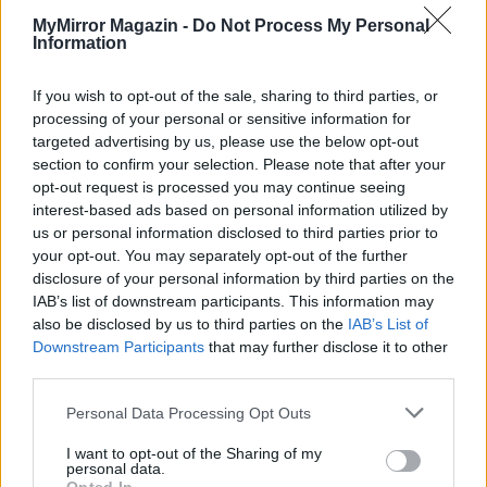
–
Pontosan. Na, gyere közelebb, gyönyörűségem…
–
MyMirror Magazin -
Do Not Process My Personal
húzta magához a nőt, puha puszit nyomva Noémi
Information
homlokára.
Ölelésük olyan igéző és jót ígérő volt, hogy még a mohás
If you wish to opt-out of the sale, sharing to third parties, or
processing of your personal or sensitive information for
kőszobrocskák is beleborzongtak egy pillanatra.
targeted advertising by us, please use the below opt-out
section to confirm your selection. Please note that after your
VÉGE
opt-out request is processed you may continue seeing
interest-based ads based on personal information utilized by
us or personal information disclosed to third parties prior to
Előző rész
your opt-out. You may separately opt-out of the further
disclosure of your personal information by third parties on the
fotó: Pinterest
IAB’s list of downstream participants. This information may
also be disclosed by us to third parties on the
IAB’s List of
Downstream Participants
that may further disclose it to other
third parties.
Personal Data Processing Opt Outs
I want to opt-out of the Sharing of my
personal data.