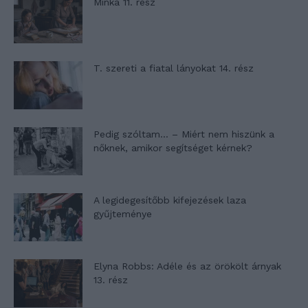
Minka 11. rész
T. szereti a fiatal lányokat 14. rész
Pedig szóltam… – Miért nem hiszünk a
nőknek, amikor segítséget kérnek?
A legidegesítőbb kifejezések laza
gyűjteménye
Elyna Robbs: Adéle és az örökölt árnyak
13. rész