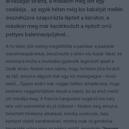
árvaságát siratta, a másikon meg lett egy
családja… az egyik héten még kis kabátját mellén
összehúzva szaporázta lépteit a körúton, a
másikon meg már kacérkodott a nyitott orrú
pettyes balerinacipőjével…
A hirtelen jött meleg megtöltötte a parkban a padokat
szerelmespárokkal, beszínezte a télen oly kopár fákat, és
mosolyra húzta a munkába igyekvők legörbült ajkait a
Deák téren. Noémi nem bánta, hogy hirtelen jóra fordult
az idő: annyira vágyott már egy kis melegségre – kívül-
belül… Éppen ezért már reggel hétkor elhatározta, hogy
kedvenc reggelizőjében kezdi a napot, és az első melót
ott csinálja meg. A francia hangulatot sugárzó kis hely
tele volt szeretettel és jó ízléssel – Noémi meg annyira
beleillett törékeny alkatával, mindig szoknyás, laza
kontyot viselő karakterével, mintha csak rá gondolva
tervezték volna meg az egész miliőt, mondván:
“legyen