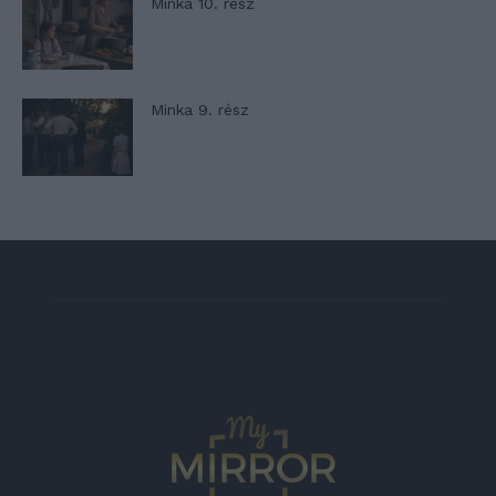
Minka 10. rész
Minka 9. rész