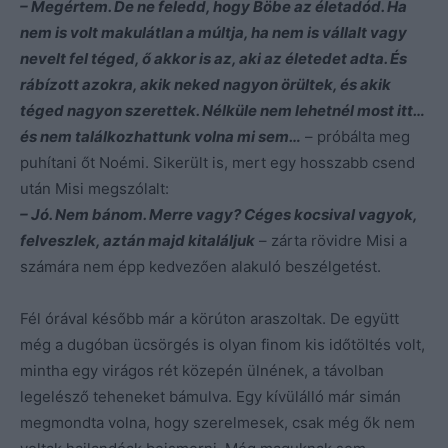
– Megértem. De ne feledd, hogy Böbe az életadód. Ha
nem is volt makulátlan a múltja, ha nem is vállalt vagy
nevelt fel téged, ő akkor is az, aki az életedet adta. És
rábízott azokra, akik neked nagyon örültek, és akik
téged nagyon szerettek. Nélküle nem lehetnél most itt…
és nem találkozhattunk volna mi sem…
– próbálta meg
puhítani őt Noémi. Sikerült is, mert egy hosszabb csend
után Misi megszólalt:
– Jó. Nem bánom. Merre vagy? Céges kocsival vagyok,
felveszlek, aztán majd kitaláljuk
– zárta rövidre Misi a
számára nem épp kedvezően alakuló beszélgetést.
Fél órával később már a körúton araszoltak. De együtt
még a dugóban ücsörgés is olyan finom kis időtöltés volt,
mintha egy virágos rét közepén ülnének, a távolban
legelésző teheneket bámulva. Egy kívülálló már simán
megmondta volna, hogy szerelmesek, csak még ők nem