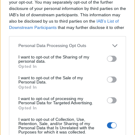
szeméből sütött a gyűlölet. Nála szebb nőt még soha nem
your opt-out. You may separately opt-out of the further
disclosure of your personal information by third parties on the
láttam.
IAB’s list of downstream participants. This information may
also be disclosed by us to third parties on the
IAB’s List of
– Kérem, az apámat ne bántsa
! – szólt hozzám nyugodt
Downstream Participants
that may further disclose it to other
hangon. Nem volt abban semmi felindultság.
third parties.
Personal Data Processing Opt Outs
– Kisasszony! Hadd mutatkozzak be! Patkány Joe, a
kapitány vagyok!
– léptem elé udvariasan meghajolva,
I want to opt-out of the Sharing of my
personal data.
hogy lássa, a jómodornak minden szikrája azért nem
Opted In
veszett ki belőlem. –
És önben kit tisztelhetek?
I want to opt-out of the Sale of my
Personal Data.
Opted In
A lány mélyen a szemembe nézett, láttam rajta a
megvetést. Az apja már egy másik emberem keze között
I want to opt-out of processing my
Personal Data for Targeted Advertising.
volt ezalatt megkötözve.
Opted In
– Önnek nem vagyok köteles bemutatkozni! Ilyen
I want to opt-out of Collection, Use,
Retention, Sale, and/or Sharing of my
hitvány emberekkel szóba sem állok!
– kiáltotta
Personal Data that Is Unrelated with the
Purposes for which it was collected.
dühösen. Ekkor láttam először érzelmeket az arcán.