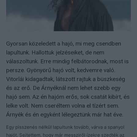
Gyorsan közeledett a hajó, mi meg csendben
lapultunk. Hallottuk jelzéseiket, de nem
válaszoltunk. Erre mindig felbátorodnak, most is
persze. Gyönyörű hajó volt, kedvemre való.
Vitorlái kidagadtak, látszott rajtuk a büszkeség
és az erő. De Árnyéknál nem lehet szebb egy
hajó sem. Az én hajóm erős, sok csatát kibírt, és
lelke volt. Nem cseréltem volna el tízért sem.
Árnyék és én egyként lélegeztünk már hat éve.
Egy pisszenés nélkül lapultunk tovább, várva a spanyol
hajót. Sejtettem, hogy már messziről ízekre szedték az