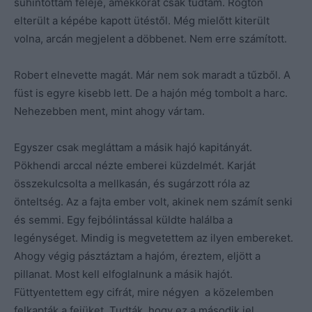
suhintottam feléje, amekkorát csak tudtam. Rögtön
elterült a képébe kapott ütéstől. Még mielőtt kiterült
volna, arcán megjelent a döbbenet. Nem erre számított.
Robert elnevette magát. Már nem sok maradt a tűzből. A
füst is egyre kisebb lett. De a hajón még tombolt a harc.
Nehezebben ment, mint ahogy vártam.
Egyszer csak megláttam a másik hajó kapitányát.
Pökhendi arccal nézte emberei küzdelmét. Karját
összekulcsolta a mellkasán, és sugárzott róla az
önteltség. Az a fajta ember volt, akinek nem számít senki
és semmi. Egy fejbólintással küldte halálba a
legénységet. Mindig is megvetettem az ilyen embereket.
Ahogy végig pásztáztam a hajóm, éreztem, eljött a
pillanat. Most kell elfoglalnunk a másik hajót.
Füttyentettem egy cifrát, mire négyen a közelemben
felkapták a fejüket. Tudták, hogy ez a második jel.