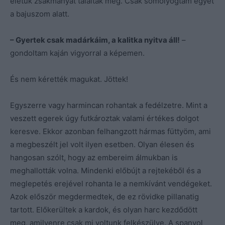
életük zsákmányát találták meg. Csak somolyogtam egyet
a bajuszom alatt.
– Gyertek csak madárkáim, a kalitka nyitva áll!
–
gondoltam kaján vigyorral a képemen.
És nem kérették magukat. Jöttek!
Egyszerre vagy harmincan rohantak a fedélzetre. Mint a
veszett egerek úgy futkároztak valami értékes dolgot
keresve. Ekkor azonban felhangzott hármas füttyöm, ami
a megbeszélt jel volt ilyen esetben. Olyan élesen és
hangosan szólt, hogy az embereim álmukban is
meghallották volna. Mindenki előbújt a rejtekéből és a
meglepetés erejével rohanta le a nemkívánt vendégeket.
Azok először megdermedtek, de ez rövidke pillanatig
tartott. Előkerültek a kardok, és olyan harc kezdődött
meg, amilyenre csak mi voltunk felkészülve. A spanyol