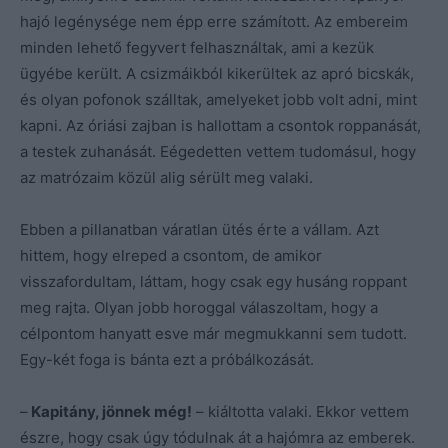
hajó legénysége nem épp erre számított. Az embereim
minden lehető fegyvert felhasználtak, ami a kezük
ügyébe került. A csizmáikból kikerültek az apró bicskák,
és olyan pofonok szálltak, amelyeket jobb volt adni, mint
kapni. Az óriási zajban is hallottam a csontok roppanását,
a testek zuhanását. Eégedetten vettem tudomásul, hogy
az matrózaim közül alig sérült meg valaki.
Ebben a pillanatban váratlan ütés érte a vállam. Azt
hittem, hogy elreped a csontom, de amikor
visszafordultam, láttam, hogy csak egy husáng roppant
meg rajta. Olyan jobb horoggal válaszoltam, hogy a
célpontom hanyatt esve már megmukkanni sem tudott.
Egy-két foga is bánta ezt a próbálkozását.
–
Kapitány, jönnek még!
– kiáltotta valaki. Ekkor vettem
észre, hogy csak úgy tódulnak át a hajómra az emberek.