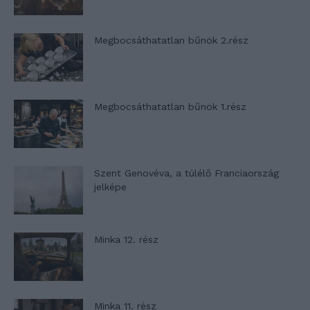
Megbocsáthatatlan bűnök 2.rész
Megbocsáthatatlan bűnök 1.rész
Szent Genovéva, a túlélő Franciaország
jelképe
Minka 12. rész
Minka 11. rész