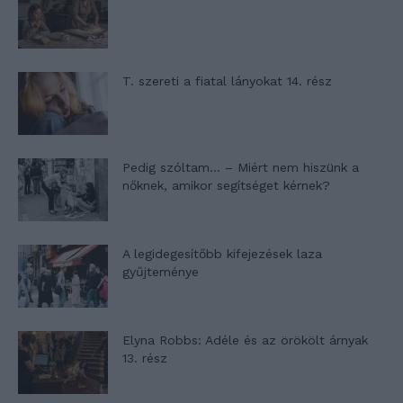
T. szereti a fiatal lányokat 14. rész
Pedig szóltam… – Miért nem hiszünk a
nőknek, amikor segítséget kérnek?
A legidegesítőbb kifejezések laza
gyűjteménye
Elyna Robbs: Adéle és az örökölt árnyak
13. rész