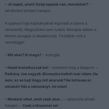
– Jó napot, uram! Szép napunk van, nemdebár?
–
kérdeztem pimasz hangon.
A spanyol hajó kapitányának kiguvadt a szeme a
rémülettől. Megszólalni sem tudott. Mondjuk ebben a
késem pengéje is akadályozta. Tisztában volt a
vereséggel.
–
Mit akar? Ki maga?
– suttogta.
– Hadd mutatkozzak be!
– emeltem meg a kalapom. –
Patkány Joe vagyok. Bizonyára hallott már rólam. Ha
nem, az se baj! Hogy mit akarunk? Ne tettesse az
ostobát! Hát a rakományt, mi mást!
– Mindent vihet, amit csak akar…
– válaszolta elhaló
hangon. –
Csak a lányomat ne!