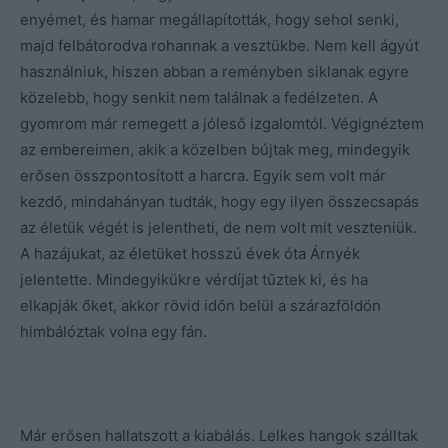
enyémet, és hamar megállapították, hogy sehol senki,
majd felbátorodva rohannak a vesztükbe. Nem kell ágyút
használniuk, hiszen abban a reményben siklanak egyre
közelebb, hogy senkit nem találnak a fedélzeten. A
gyomrom már remegett a jóleső izgalomtól. Végignéztem
az embereimen, akik a közelben bújtak meg, mindegyik
erősen összpontosított a harcra. Egyik sem volt már
kezdő, mindahányan tudták, hogy egy ilyen összecsapás
az életük végét is jelentheti, de nem volt mit veszteniük.
A hazájukat, az életüket hosszú évek óta Árnyék
jelentette. Mindegyikükre vérdíjat tűztek ki, és ha
elkapják őket, akkor rövid időn belül a szárazföldön
himbálóztak volna egy fán.
Már erősen hallatszott a kiabálás. Lelkes hangok szálltak