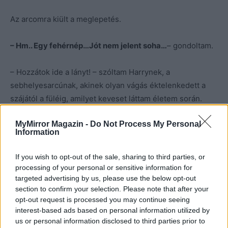
Az arcomra kiült a meglepetés.
– Hm.. Egy fehérnép…Jót nem jelent soha…
– gondoltam.
– Hozzátok ide a lányt! – szóltam Harrynek, a
sebhelyesarcúnak, akinek olyan vágás éktelenkedett a
szájától a füléig, amilyet keveset láttam életem során.
Ezért a vigyora mindig furcsa volt. Félelmetes és kaján.
MyMirror Magazin -
Do Not Process My Personal
De a szíve mélyén jó ember volt, habár a külseje nem ezt
Information
tükrözte. Harry lelkesen indult a lány keresésére. Én
addig a kapitány torkának szegeztem a késem, és vártam
If you wish to opt-out of the sale, sharing to third parties, or
túszunk előkerülését. Nem kellett sokáig bámulnom
processing of your personal or sensitive information for
savanyú ábrázatát. Egy magas, nem mindennapi szépség
targeted advertising by us, please use the below opt-out
section to confirm your selection. Please note that after your
lépkedett Harry előtt. Olyan méltóság, olyan gőg áradt
opt-out request is processed you may continue seeing
belőle, mint az apjából. Karcsú alakján piros ruha feszült,
interest-based ads based on personal information utilized by
hosszú, fekete hajába belekapott a szél. Mandulavágású
us or personal information disclosed to third parties prior to