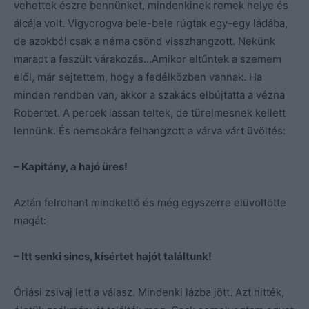
vehettek észre bennünket, mindenkinek remek helye és
álcája volt. Vigyorogva bele-bele rúgtak egy-egy ládába,
de azokból csak a néma csönd visszhangzott. Nekünk
maradt a feszült várakozás…Amikor eltűntek a szemem
elől, már sejtettem, hogy a fedélközben vannak. Ha
minden rendben van, akkor a szakács elbújtatta a vézna
Robertet. A percek lassan teltek, de türelmesnek kellett
lennünk. És nemsokára felhangzott a várva várt üvöltés:
– Kapitány, a hajó üres!
Aztán felrohant mindkettő és még egyszerre elüvöltötte
magát:
– Itt senki sincs, kísértet hajót találtunk!
Óriási zsivaj lett a válasz. Mindenki lázba jött. Azt hitték,