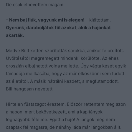
De csak elnevettem magam.
– Nem baj fiúk, vagyunk mi is elegen!
– kiáltottam. –
Gyerünk, daraboljátok föl azokat, akik a hajónkat
akarták.
Medve Billt ketten szorították sarokba, amikor felordított.
Üvöltésétől megremegett mindenki körülötte. Az éhes
oroszlán elbújhatott volna mellette. Úgy vágta kését egyik
támadója mellkasába, hogy az már elköszönni sem tudott
az életétől. A másik hátrálni kezdett, s megfutamodott.
Bill hangosan nevetett.
Hirtelen füstszagot éreztem. Először rettentem meg azon
a napon, mert bekövetkezett, ami a kapitányok
legnagyobb félelme. Égett a hajó! A lángok még nem
csaptak fel magasra, de néhány láda már lángokban állt.