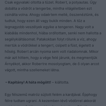
Csak egyvalaki oltotta a tüzet. Robert, a potyautas. Úgy
dobálta a vödröt a tengerbe, mintha világéletben ezt
csinálta volna. Ahogy odaértem mellé, összenéztünk, és
tudtuk, hogy ezen áll vagy bukik minden. A tűz a
legnagyobb veszélyek egyike a tengeren. Nagy volt a
kiabálás mindenhol, hiába ordítottam, senki nem hallotta a
segélykiáltásomat. Patakokban folyt rólunk a víz, ahogy
mertük a vödrökkel a tengert, csípett a füst, égetett a
hőség. Robert arcán nyoma sem volt riadalomnak. Mikor
már azt hittem, hogy a vége felé járunk, és megmentjük
Árnyékot, akkor Robertre mosolyogtam, de ő olyan arcot
vágott, mintha szellemeket látna.
– Kapitány! A háta mögött!
– kiáltotta.
Egy félszemű matróz sújtott felém a kardjával. Épphogy
félre tudtam ugrani. A kezemben lévő vödörrel akkorát