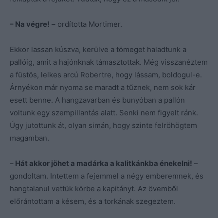
– Na végre!
– ordította Mortimer.
Ekkor lassan kúszva, kerülve a tömeget haladtunk a
pallóig, amit a hajónknak támasztottak. Még visszanéztem
a füstös, lelkes arcú Robertre, hogy lássam, boldogul-e.
Árnyékon már nyoma se maradt a tűznek, nem sok kár
esett benne. A hangzavarban és bunyóban a pallón
voltunk egy szempillantás alatt. Senki nem figyelt ránk.
Úgy jutottunk át, olyan simán, hogy szinte felröhögtem
magamban.
–
Hát akkor jöhet a madárka a kalitkánkba énekelni!
–
gondoltam. Intettem a fejemmel a négy emberemnek, és
hangtalanul vettük körbe a kapitányt. Az övemből
előrántottam a késem, és a torkának szegeztem.