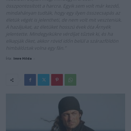
összpontosított a harcra. Egyik sem volt már kezdő,
mindahányan tudták, hogy egy ilyen összecsapás az
életük végét is jelentheti, de nem volt mit veszteniük.
A hazájukat, az életüket hosszú évek óta Árnyék
jelentette. Mindegyikükre vérdíjat tűztek ki, és ha
elkapják őket, akkor rövid időn belül a szárazföldön
himbálóztak volna egy fán.”
Írta:
Imre Hilda
-