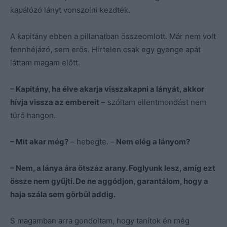
kapálózó lányt vonszolni kezdték.
A kapitány ebben a pillanatban összeomlott. Már nem volt
fennhéjázó, sem erős. Hirtelen csak egy gyenge apát
láttam magam előtt.
– Kapitány, ha élve akarja visszakapni a lányát, akkor
hívja vissza az embereit
– szóltam ellentmondást nem
tűrő hangon.
– Mit akar még?
– hebegte. –
Nem elég a lányom?
– Nem, a lánya ára ötszáz arany. Foglyunk lesz, amíg ezt
össze nem gyűjti. De ne aggódjon, garantálom, hogy a
haja szála sem görbül addig.
S magamban arra gondoltam, hogy tanítok én még