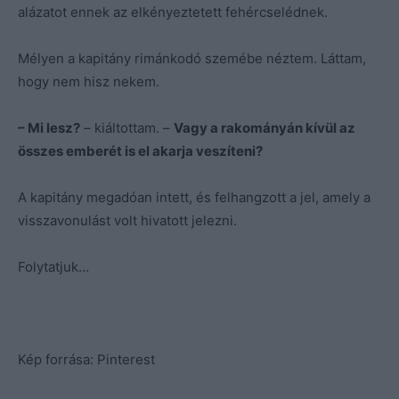
alázatot ennek az elkényeztetett fehércselédnek.
Mélyen a kapitány rimánkodó szemébe néztem. Láttam,
hogy nem hisz nekem.
– Mi lesz?
– kiáltottam. –
Vagy a rakományán kívül az
összes emberét is el akarja veszíteni?
A kapitány megadóan intett, és felhangzott a jel, amely a
visszavonulást volt hivatott jelezni.
Folytatjuk…
Kép forrása: Pinterest