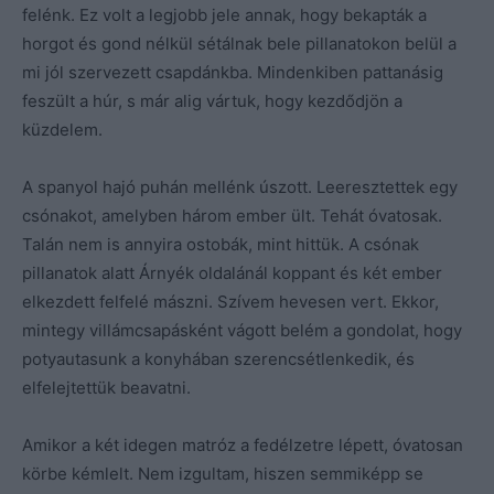
felénk. Ez volt a legjobb jele annak, hogy bekapták a
horgot és gond nélkül sétálnak bele pillanatokon belül a
mi jól szervezett csapdánkba. Mindenkiben pattanásig
feszült a húr, s már alig vártuk, hogy kezdődjön a
küzdelem.
A spanyol hajó puhán mellénk úszott. Leeresztettek egy
csónakot, amelyben három ember ült. Tehát óvatosak.
Talán nem is annyira ostobák, mint hittük. A csónak
pillanatok alatt Árnyék oldalánál koppant és két ember
elkezdett felfelé mászni. Szívem hevesen vert. Ekkor,
mintegy villámcsapásként vágott belém a gondolat, hogy
potyautasunk a konyhában szerencsétlenkedik, és
elfelejtettük beavatni.
Amikor a két idegen matróz a fedélzetre lépett, óvatosan
körbe kémlelt. Nem izgultam, hiszen semmiképp se