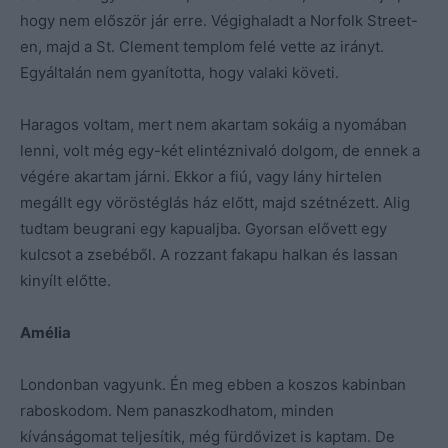
hogy nem először jár erre. Végighaladt a Norfolk Street-
en, majd a St. Clement templom felé vette az irányt.
Egyáltalán nem gyanította, hogy valaki követi.
Haragos voltam, mert nem akartam sokáig a nyomában
lenni, volt még egy-két elintéznivaló dolgom, de ennek a
végére akartam járni. Ekkor a fiú, vagy lány hirtelen
megállt egy vöröstéglás ház előtt, majd szétnézett. Alig
tudtam beugrani egy kapualjba. Gyorsan elővett egy
kulcsot a zsebéből. A rozzant fakapu halkan és lassan
kinyílt előtte.
Amélia
Londonban vagyunk. Én meg ebben a koszos kabinban
raboskodom. Nem panaszkodhatom, minden
kívánságomat teljesítik, még fürdővizet is kaptam. De