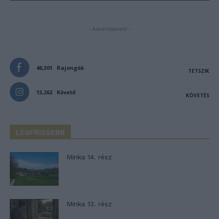
- Advertisement -
46,301
Rajongók
TETSZIK
13,262
Követő
KÖVETÉS
LEGFRISSEBB
Minka 14. rész
Minka 13. rész