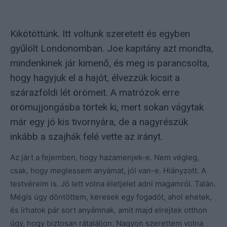
Kikötöttünk. Itt voltunk szeretett és egyben
gyűlölt Londonomban. Joe kapitány azt mondta,
mindenkinek jár kimenő, és meg is parancsolta,
hogy hagyjuk el a hajót, élvezzük kicsit a
szárazföldi lét örömeit. A matrózok erre
örömujjongásba törtek ki, mert sokan vágytak
már egy jó kis tivornyára, de a nagyrészük
inkább a szajhák felé vette az irányt.
Az járt a fejemben, hogy hazamenjek-e. Nem végleg,
csak, hogy meglessem anyámat, jól van-e. Hiányzott. A
testvéreim is. Jó lett volna életjelet adni magamról. Talán.
Mégis úgy döntöttem, keresek egy fogadót, ahol ehetek,
és írhatok pár sort anyámnak, amit majd elrejtek otthon
úgy, hogy biztosan rátaláljon. Nagyon szerettem volna