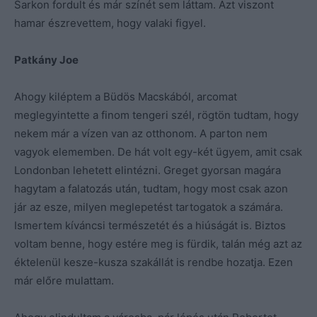
Sarkon fordult és már színét sem láttam. Azt viszont
hamar észrevettem, hogy valaki figyel.
Patkány Joe
Ahogy kiléptem a Büdös Macskából, arcomat
meglegyintette a finom tengeri szél, rögtön tudtam, hogy
nekem már a vízen van az otthonom. A parton nem
vagyok elememben. De hát volt egy-két ügyem, amit csak
Londonban lehetett elintézni. Greget gyorsan magára
hagytam a falatozás után, tudtam, hogy most csak azon
jár az esze, milyen meglepetést tartogatok a számára.
Ismertem kíváncsi természetét és a hiúságát is. Biztos
voltam benne, hogy estére meg is fürdik, talán még azt az
éktelenül kesze-kusza szakállát is rendbe hozatja. Ezen
már előre mulattam.