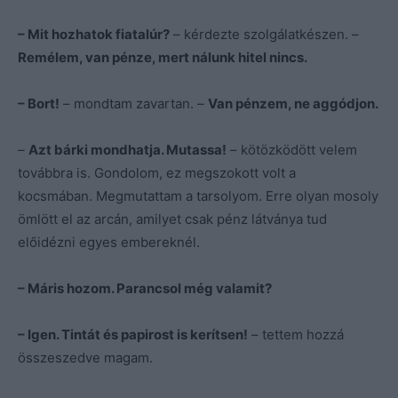
– Mit hozhatok fiatalúr?
– kérdezte szolgálatkészen. –
Remélem, van pénze, mert nálunk hitel nincs.
– Bort!
– mondtam zavartan. –
Van pénzem, ne aggódjon.
–
Azt bárki mondhatja. Mutassa!
– kötözködött velem
továbbra is. Gondolom, ez megszokott volt a
kocsmában. Megmutattam a tarsolyom. Erre olyan mosoly
ömlött el az arcán, amilyet csak pénz látványa tud
előidézni egyes embereknél.
– Máris hozom. Parancsol még valamit?
– Igen. Tintát és papirost is kerítsen!
– tettem hozzá
összeszedve magam.