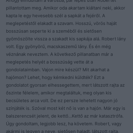
Ahogy elindultam a városba, pár lépés után Robertet
pillantottam meg. Amikor oda akartam kiáltani neki, akkor
kapta le egy hevesebb szél a sapkát a fejéről. A
meglepetéstől elakadt a szavam. Hosszú, vörös haját
bosszúsan seperte ki a szeméből és sietősen
gyömöszölte vissza a szakadt kis sapkája alá. Robert lány
volt. Egy gyönyörű, macskaszemű lány. És én még
véznának neveztem. A következő pillanatban már a
meglepetés helyét a bosszúság vette át a
gondolataimban. Vajon mire készül? Mit akarhat a
hajómon? Lehet, hogy kémkedni küldték? Ezt a
gondolatot gyorsan elhessegettem, mert látszott rajta az
őszinte félelem, amikor megtaláltuk, meg olyan kis
becsületes arca volt. De ez persze lehetett nagyon jó
színjáték is. Szóval most két nő is van a hajón. Már egy is
balszerencsét jelent, de kettő…Kettő az már katasztrófa.
Úgy gondoltam, legjobb lesz, ha követem. Robert, vagy
akármi is legyen a neve, sietősen haladt, látszott rajta,