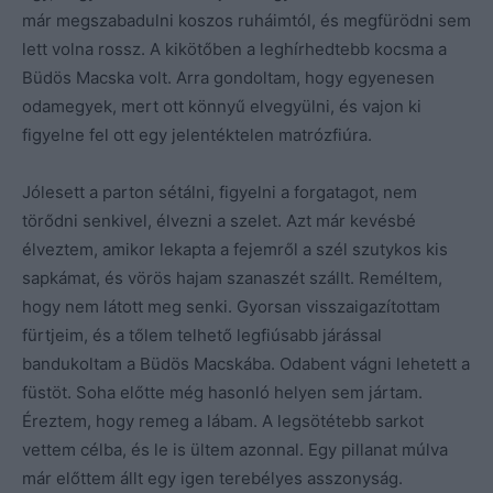
már megszabadulni koszos ruháimtól, és megfürödni sem
lett volna rossz. A kikötőben a leghírhedtebb kocsma a
Büdös Macska volt. Arra gondoltam, hogy egyenesen
odamegyek, mert ott könnyű elvegyülni, és vajon ki
figyelne fel ott egy jelentéktelen matrózfiúra.
Jólesett a parton sétálni, figyelni a forgatagot, nem
törődni senkivel, élvezni a szelet. Azt már kevésbé
élveztem, amikor lekapta a fejemről a szél szutykos kis
sapkámat, és vörös hajam szanaszét szállt. Reméltem,
hogy nem látott meg senki. Gyorsan visszaigazítottam
fürtjeim, és a tőlem telhető legfiúsabb járással
bandukoltam a Büdös Macskába. Odabent vágni lehetett a
füstöt. Soha előtte még hasonló helyen sem jártam.
Éreztem, hogy remeg a lábam. A legsötétebb sarkot
vettem célba, és le is ültem azonnal. Egy pillanat múlva
már előttem állt egy igen terebélyes asszonyság.