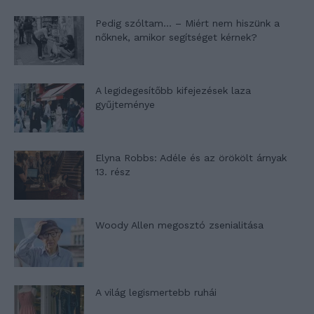
Pedig szóltam… – Miért nem hiszünk a
nőknek, amikor segítséget kérnek?
A legidegesítőbb kifejezések laza
gyűjteménye
Elyna Robbs: Adéle és az örökölt árnyak
13. rész
Woody Allen megosztó zsenialitása
A világ legismertebb ruhái