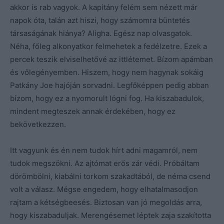
akkor is rab vagyok. A kapitány felém sem nézett már
napok óta, talán azt hiszi, hogy számomra büntetés
társaságának hiánya? Aligha. Egész nap olvasgatok.
Néha, főleg alkonyatkor felmehetek a fedélzetre. Ezek a
percek teszik elviselhetővé az ittlétemet. Bízom apámban
és vőlegényemben. Hiszem, hogy nem hagynak sokáig
Patkány Joe hajóján sorvadni. Legfőképpen pedig abban
bízom, hogy ez a nyomorult lógni fog. Ha kiszabadulok,
mindent megteszek annak érdekében, hogy ez
bekövetkezzen.
Itt vagyunk és én nem tudok hírt adni magamról, nem
tudok megszökni. Az ajtómat erős zár védi. Próbáltam
dörömbölni, kiabálni torkom szakadtából, de néma csend
volt a válasz. Mégse engedem, hogy elhatalmasodjon
rajtam a kétségbeesés. Biztosan van jó megoldás arra,
hogy kiszabaduljak. Merengésemet léptek zaja szakította