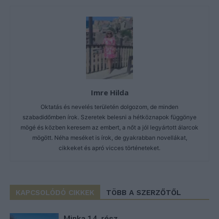
Imre Hilda
Oktatás és nevelés területén dolgozom, de minden
szabadidőmben írok. Szeretek belesni a hétköznapok függönye
mögé és közben keresem az embert, a nőt a jól legyártott álarcok
mögött. Néha meséket is írok, de gyakrabban novellákat,
cikkeket és apró vicces történeteket.
KAPCSOLÓDÓ CIKKEK
TÖBB A SZERZŐTŐL
Minka 14. rész