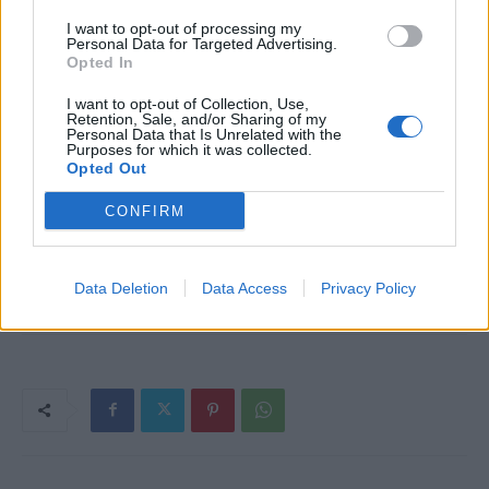
ruhára, amit a kapitány hozott. Egyszerűen gyönyörű volt.
I want to opt-out of processing my
Personal Data for Targeted Advertising.
Még cipőt is talált hozzá, és elpirulva láttam, hogy
Opted In
fehérneműt is. Vajon mire készül? El akar adni? Erre a
gondolatra jeges rémület költözött a szívembe.
I want to opt-out of Collection, Use,
Retention, Sale, and/or Sharing of my
Personal Data that Is Unrelated with the
Purposes for which it was collected.
Folytatjuk…
Opted Out
CONFIRM
Kép forrása: Pinterest
Data Deletion
Data Access
Privacy Policy