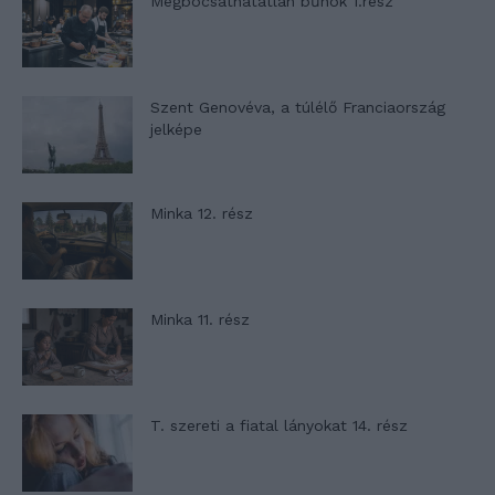
Megbocsáthatatlan bűnök 1.rész
Szent Genovéva, a túlélő Franciaország
jelképe
Minka 12. rész
Minka 11. rész
T. szereti a fiatal lányokat 14. rész