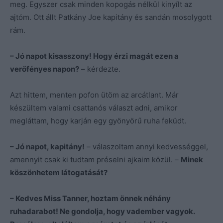
meg. Egyszer csak minden kopogás nélkül kinyílt az
ajtóm. Ott állt Patkány Joe kapitány és sandán mosolygott
rám.
– Jó napot kisasszony! Hogy érzi magát ezen a
verőfényes napon?
– kérdezte.
Azt hittem, menten pofon ütöm az arcátlant. Már
készültem valami csattanós választ adni, amikor
megláttam, hogy karján egy gyönyörű ruha feküdt.
– Jó napot, kapitány!
– válaszoltam annyi kedvességgel,
amennyit csak ki tudtam préselni ajkaim közül. –
Minek
köszönhetem látogatását?
– Kedves Miss Tanner, hoztam önnek néhány
ruhadarabot! Ne gondolja, hogy vadember vagyok.