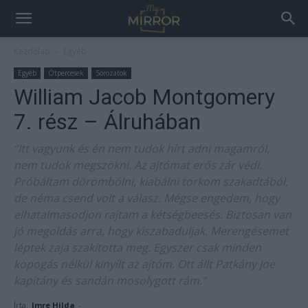
Kezdőlap
Egyéb
Egyéb
Ötpercesek
Sorozatok
William Jacob Montgomery
7. rész – Álruhában
“Itt vagyunk és én nem tudok hírt adni magamról,
nem tudok megszökni. Az ajtómat erős zár védi.
Próbáltam dörömbölni, kiabálni torkom szakadtából,
de néma csend volt a válasz. Mégse engedem, hogy
elhatalmasodjon rajtam a kétségbeesés. Biztosan van
jó megoldás arra, hogy kiszabaduljak. Merengésemet
léptek zaja szakította meg. Egyszer csak minden
kopogás nélkül kinyílt az ajtóm. Ott állt Patkány Joe
kapitány és sandán mosolygott rám.”
Írta:
Imre Hilda
-