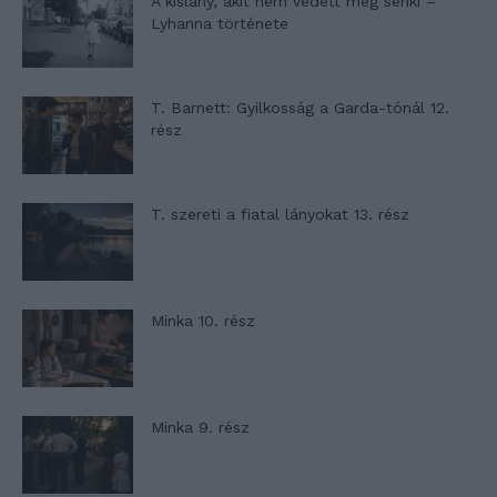
A kislány, akit nem védett meg senki –
Lyhanna története
T. Barnett: Gyilkosság a Garda-tónál 12.
rész
T. szereti a fiatal lányokat 13. rész
Minka 10. rész
Minka 9. rész