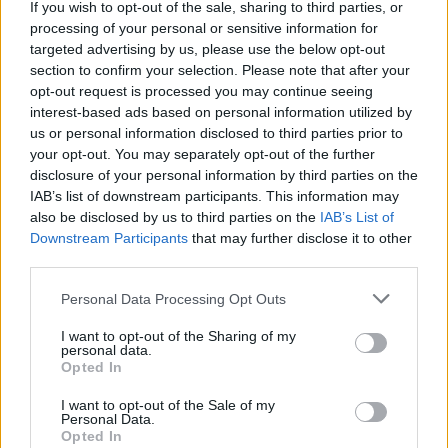
If you wish to opt-out of the sale, sharing to third parties, or
Rám nézett furcsa tekintettel. Szeméből semmit nem
processing of your personal or sensitive information for
tudtam kiolvasni. Majd fölényes hangon ennyit mondott:
targeted advertising by us, please use the below opt-out
section to confirm your selection. Please note that after your
opt-out request is processed you may continue seeing
– Ne aggódjon Amélia, visszaadom a szabadságát, ha
interest-based ads based on personal information utilized by
megjön a váltságdíja! Addig is próbálja meg élvezni az
us or personal information disclosed to third parties prior to
itt eltöltött időt!
your opt-out. You may separately opt-out of the further
disclosure of your personal information by third parties on the
IAB’s list of downstream participants. This information may
– Élvezni? Maga bolond, azonnal engedjen el! Ezért
also be disclosed by us to third parties on the
IAB’s List of
biztosan halállal lakol
! – sikoltottam hisztériásan.
Downstream Participants
that may further disclose it to other
third parties.
– Egyszer mindenkiért eljön a Kaszás! Ne mérgelődjön
Personal Data Processing Opt Outs
kedves, nem áll jól Önnek!
– mondta gúnyosan. –
Inkább
készülődjön!
I want to opt-out of the Sharing of my
personal data.
Opted In
Mélyen meghajolt, de abban nem volt szemernyi tisztelet
I want to opt-out of the Sale of my
se, és eltűnt olyan gyorsan, ahogy
Personal Data.
Opted In
megjelent. Leroskadtam az ágyra. Ránéztem a bíborvörös