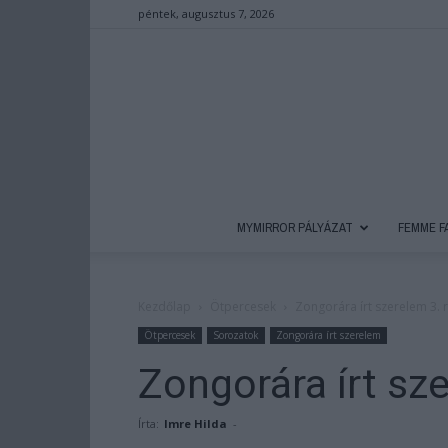
péntek, augusztus 7, 2026
MYMIRROR PÁLYÁZAT
FEMME F
Kezdőlap
Ötpercesek
Zongorára írt szerelem 3. 
Ötpercesek
Sorozatok
Zongorára írt szerelem
Zongorára írt sze
Írta:
Imre Hilda
-