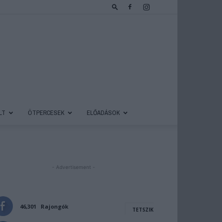
LT
ÖTPERCESEK
ELŐADÁSOK
- Advertisement -
46,301
Rajongók
TETSZIK