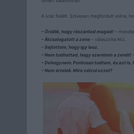
ismeri valahonnan.
A srác felállt. Szívesen megfordult volna, ho
– Örülök, hogy rászántad magad!
– mondta
– Átcsalogatott a zene
– válaszolta Aliz.
– Sejtettem, hogy így lesz.
– Nem tudhattad, hogy szeretem a zenét!
–
– Dehogynem. Pontosan tudtam, és azt is, h
– Nem értelek. Mire célzol ezzel?