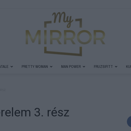
ATALE
PRETTY WOMAN
MAN POWER
FRUZSIFITT
KU
MyMirror
rész
relem 3. rész
Magazin