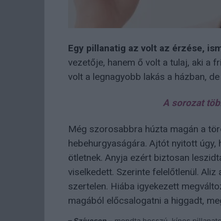
Egy pillanatig az volt az érzése, ism
vezetője, hanem ő volt a tulaj, aki a f
volt a legnagyobb lakás a házban, de 
A sorozat töb
Még szorosabbra húzta magán a törö
hebehurgyaságára. Ajtót nyitott úgy, 
ötletnek. Anyja ezért biztosan leszidt
viselkedett. Szerinte felelőtlenül. Aliz
szertelen. Hiába igyekezett megválto
magából előcsalogatni a higgadt, meg
– Szívesen
– mondta hosszú, kínos pillanat