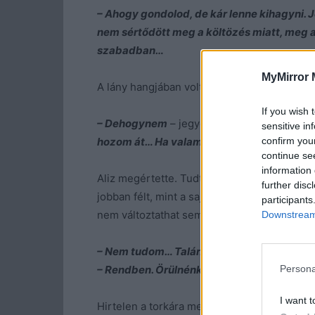
– Ahogy gondolod, de kár lenne kihagyni. Jó
nem sértődött meg a költözés miatt, meg am
szabadban…
MyMirror 
A lány hangjában volt némi irónia.
If you wish 
– Dehogynem
– jegyezte meg a srác. –
Ha t
sensitive in
confirm you
hozom át… Ha valami baja lett volna…
continue se
information 
Aliz megértette. Tudta, hogy vannak értéke
further disc
jobban félt, mint a saját életét. Nem szaba
participants
nem változtathat semmi, legfeljebb egy tra
Downstream 
– Nem tudom… Talán később.
– Rendben. Örülnénk neked
– mondta a fiú
Persona
I want t
Hirtelen a torkára ment a pezsgő és köhögn