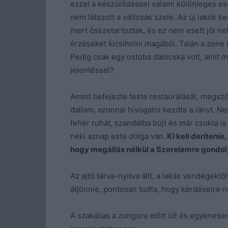
ezzel a készülődéssel valami különleges 
nem látszott a változás szele. Az új lakók 
mert összetartoztak, és ez nem esett jól ne
érzéseket kicsiholni magából. Talán a zene t
Pedig csak egy ostoba dalocska volt, amit m
jelentéssel?
Amint befejezte teste restaurálását, megszó
dallam, azonnal hívogatni kezdte a lányt. Ne
fehér ruhát, szandálba bújt és már csukta is
neki aznap este dolga van.
Ki kell derítenie,
hogy megállás nélkül a Szerelemre gondol,
Az ajtó tárva-nyitva állt, a lakás vendégekt
átjönnie, pontosan tudta, hogy kérdéseire 
A szakállas a zongora előtt ült és egyenesen