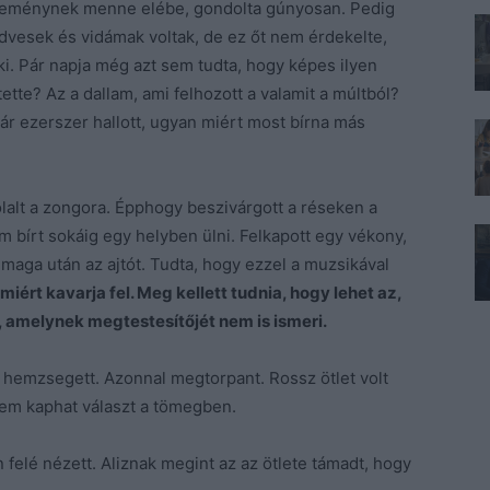
eseménynek menne elébe, gondolta gúnyosan. Pedig
kedvesek és vidámak voltak, de ez őt nem érdekelte,
ki. Pár napja még azt sem tudta, hogy képes ilyen
ette? Az a dallam, ami felhozott a valamit a múltból?
ár ezerszer hallott, ugyan miért most bírna más
lalt a zongora. Épphogy beszivárgott a réseken a
m bírt sokáig egy helyben ülni. Felkapott egy vékony,
 maga után az ajtót. Tudta, hogy ezzel a muzsikával
 miért kavarja fel. Meg kellett tudnia, hogy lehet az,
 amelynek megtestesítőjét nem is ismeri.
ől hemzsegett. Azonnal megtorpant. Rossz ötlet volt
nem kaphat választ a tömegben.
 felé nézett. Aliznak megint az az ötlete támadt, hogy