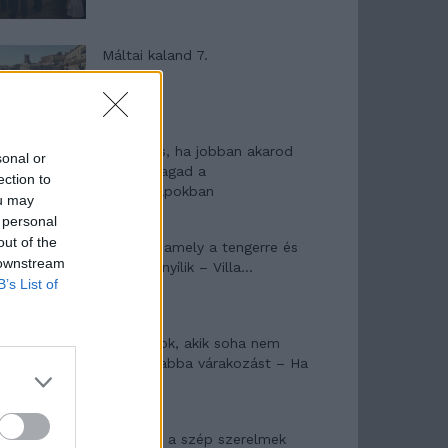
Máltai kaland 7.
10 tanács, ha jobban akarod
sonal or
érezni magad a
ection to
hétköznapokban
ou may
 personal
out of the
Egy ház, amely a tengerre és
 downstream
a fényre nyílik – Villa...
B’s List of
A családok, akik soha nem
hagyták abba várakozást – Ha
egy...
Panna és a szép szerelmek