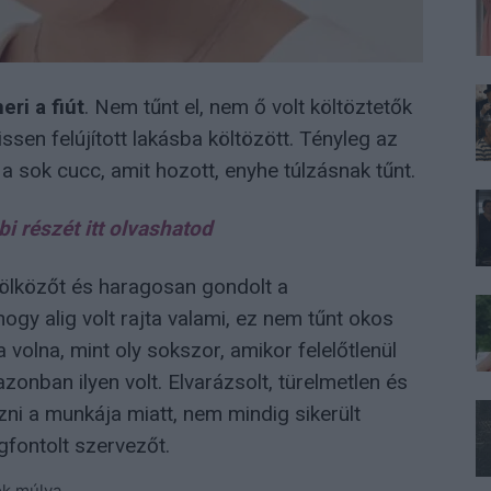
eri a fiút
. Nem tűnt el, nem ő volt költöztetők
rissen felújított lakásba költözött. Tényleg az
a sok cucc, amit hozott, enyhe túlzásnak tűnt.
bi részét itt olvashatod
lközőt és haragosan gondolt a
hogy alig volt rajta valami, ez nem tűnt okos
a volna, mint oly sokszor, amikor felelőtlenül
 azonban ilyen volt. Elvarázsolt, türelmetlen és
zni a munkája miatt, nem mindig sikerült
fontolt szervezőt.
ok múlva.