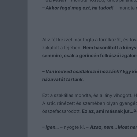
– Akkor fogd meg ezt, ha tudod!
– mondta n
Aliz fél kézzel már fogta a törölközőt, és t
zakatolt a fejében.
Nem hasonlított a könyv
semmire, csak a gerincén felkúszó izgalom
– Van kedved csatlakozni hozzánk? Egy ki
házavatót tartunk.
Ezt a szakállas mondta, és a lány vihogott.
A srác ránézett és szemében olyan gyengéds
összefacsarodott.
Ez az, ami másnak jut…P
– Igen…
– nyögte ki. –
Azaz, nem… Most nem