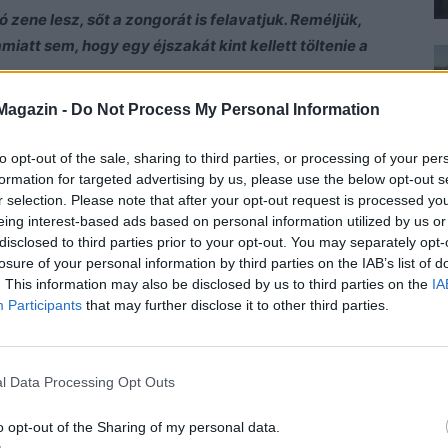
 zene lesz, sőt a zongorát is felavatjuk. Reméljük,
iatt sem, hogy egy éjszakát kint kellett töltenie a
Magazin -
Do Not Process My Personal Information
to opt-out of the sale, sharing to third parties, or processing of your per
udtam volna, hogy senki nem viszi fel, biztosan nem
formation for targeted advertising by us, please use the below opt-out s
r selection. Please note that after your opt-out request is processed y
eing interest-based ads based on personal information utilized by us or
disclosed to third parties prior to your opt-out. You may separately opt-
s tárgyak az életben, amelyeket az ember olykor
losure of your personal information by third parties on the IAB’s list of
dna így lennie, de az emberek már csak ilyenek és ezen
. This information may also be disclosed by us to third parties on the
IA
gédia, de ezt senki nem kívánhatta magának.
Participants
that may further disclose it to other third parties.
, és hangjában nem volt egy szemernyi hamisság sem.
l Data Processing Opt Outs
o opt-out of the Sharing of my personal data.
i kezdett.