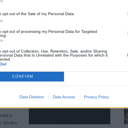
In
o opt-out of the Sale of my Personal Data.
In
a, hogy azok
to opt-out of processing my Personal Data for Targeted
Esze
ing.
In
 vadidegen
radt is
o opt-out of Collection, Use, Retention, Sale, and/or Sharing
ersonal Data that Is Unrelated with the Purposes for which it
l, hogy
lected.
ki azt
Out
z hajtja
CONFIRM
ták
ozás
jobb ennél
Data Deletion
Data Access
Privacy Policy
majd a
t. Mintha