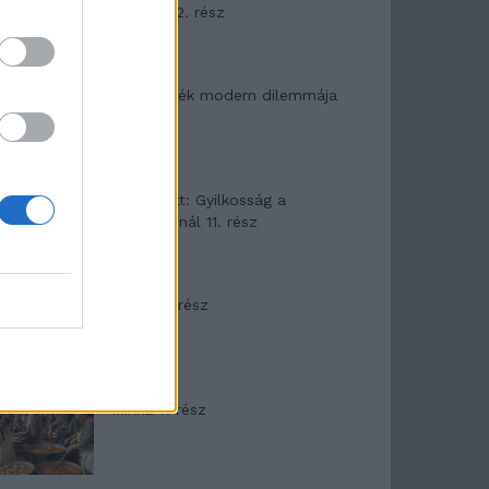
mítosza 2. rész
Az ereklyék modern dilemmája
T. Barnett: Gyilkosság a
Garda-tónál 11. rész
Minka 8. rész
Minka 7. rész