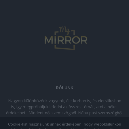
RÓLUNK
Nagyon különbözőek vagyunk, életkorban is, és életstílusban
is, így megpróbáljuk lefedni az összes témát, ami a nőket
érdekelheti. Mindent női szemszögből. Néha pasi szemszögből.
Néha komolyan, néha szórakozva. Olvass minket, ha egy kis
Cookie-kat használunk annak érdekében, hogy weboldalunkon
kikapcsolódásra vágysz!