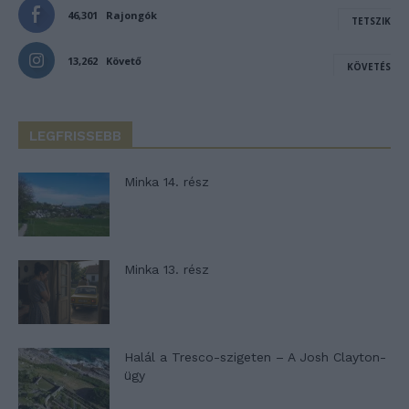
46,301
Rajongók
TETSZIK
13,262
Követő
KÖVETÉS
LEGFRISSEBB
Minka 14. rész
Minka 13. rész
Halál a Tresco-szigeten – A Josh Clayton-
ügy