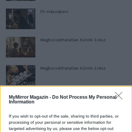
Öt másodperc
Megbocsáthatatlan bűnök 3.rész
Megbocsáthatatlan bűnök 2.rész
Megbocsáthatatlan bűnök 1.rész
MyMirror Magazin -
Do Not Process My Personal
Information
If you wish to opt-out of the sale, sharing to third parties, or
processing of your personal or sensitive information for
Szent Genovéva, a túlélő Franciaország
targeted advertising by us, please use the below opt-out
jelképe