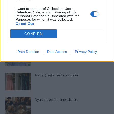
A legidegesítőbb kifejezések laza
gyűjteménye
I want to opt-out of Collection, Use,
Retention, Sale, and/or Sharing of my
Personal Data that Is Unrelated with the
Purposes for which it was collected.
Opted Out
Elyna Robbs: Adéle és az örökölt árnyak
13. rész
CONFIRM
Woody Allen megosztó zsenialitása
Data Deletion
Data Access
Privacy Policy
A világ legismertebb ruhái
Nyár, nevetés, anekdoták