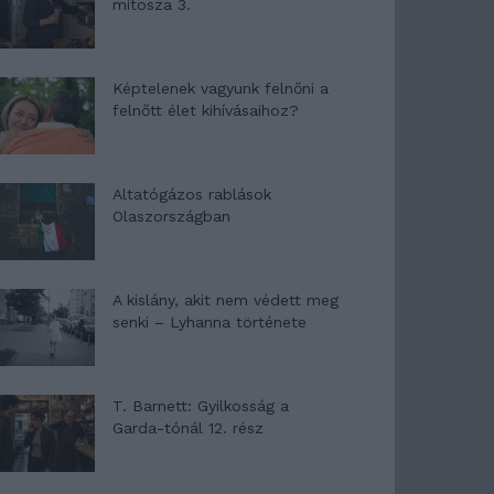
mítosza 3.
Képtelenek vagyunk felnőni a
felnőtt élet kihívásaihoz?
Altatógázos rablások
Olaszországban
A kislány, akit nem védett meg
senki – Lyhanna története
T. Barnett: Gyilkosság a
Garda-tónál 12. rész