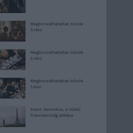
Megbocsáthatatlan bűnök
3.rész
Megbocsáthatatlan bűnök
2.rész
Megbocsáthatatlan bűnök
1.rész
Szent Genovéva, a túlélő
Franciaország jelképe