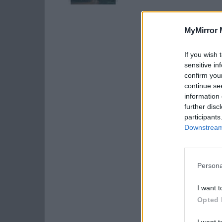
MyMirror 
If you wish 
sensitive in
confirm you
continue se
information 
further disc
participants
Downstream 
Persona
I want t
Opted 
I want t