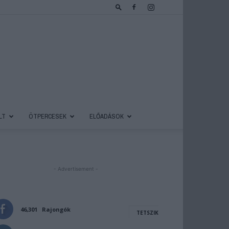
LT
ÖTPERCESEK
ELŐADÁSOK
- Advertisement -
46,301
Rajongók
TETSZIK