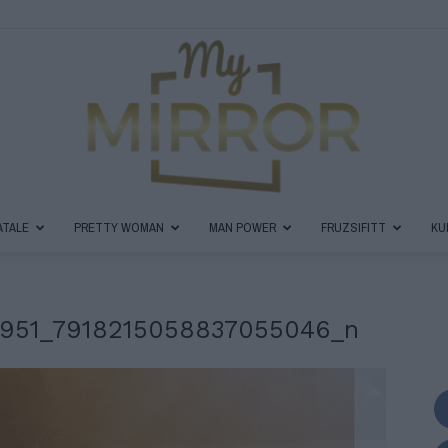
ATALE
PRETTY WOMAN
MAN POWER
FRUZSIFITT
KU
MyMirror
2951_7918215058837055046_n
Magazin