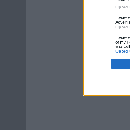
Opted 
I want 
Advertis
Opted 
I want t
of my P
was col
Opted 