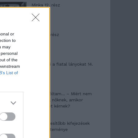
Minka 12. rész
sonal or
Minka 11. rész
ection to
ou may
 personal
out of the
T. szereti a fiatal lányokat 14.
 downstream
rész
B’s List of
Pedig szóltam… – Miért nem
hiszünk a nőknek, amikor
segítséget kérnek?
A legidegesítőbb kifejezések
laza gyűjteménye