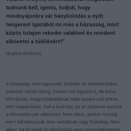
tudnunk kell, igenis, tudjuk, hogy
mindnyájunkra vár hánykolódás a nyílt
tengeren! Igazából mi más a házasság, mint
közös tutajon rekedni valakivel és mindent
elkövetni a túlélésért?”
(Sophie Elmhirst)
A házasság, mint kapcsolat, kötődés és elköteleződés,
pokolian nehéz dolog. Sosem volt egyszerű, de ennyi
kihívásnak, megpróbáltatásnak talán sosem volt kitéve,
mint napjainkban. Sok a kísértés, és az emberek sietnek
a könnyebb utat választani. Nem akkor, amikor muszáj,
mert bántalmazzák őket verbálisan vagy fizikailag. Nem
akkor, ha az egyik fél alkoholista vagy szenvedélybeteg.