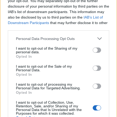
cikkeket és apró vicces történeteket.
your opt-out. You may separately opt-out of the further
disclosure of your personal information by third parties on the
IAB’s list of downstream participants. This information may
also be disclosed by us to third parties on the
IAB’s List of
Downstream Participants
that may further disclose it to other
KAPCSOLÓDÓ CIKKEK
TÖBB A SZERZŐTŐL
third parties.
Minka 14. rész
Personal Data Processing Opt Outs
I want to opt-out of the Sharing of my
personal data.
Opted In
Minka 13. rész
I want to opt-out of the Sale of my
Personal Data.
Opted In
I want to opt-out of processing my
Halál a Tresco-szigeten – A Josh
Personal Data for Targeted Advertising.
Opted In
Clayton-ügy
I want to opt-out of Collection, Use,
Retention, Sale, and/or Sharing of my
Personal Data that Is Unrelated with the
Purposes for which it was collected.