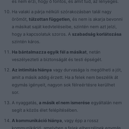
és nem érzi, hogy ő fontos, és amit tud, az lényeges.
Ha valaki a párja nélküli szórakozásban talál nagy
örömöt,
túlzottan független,
és nem is akarja bevonni
a másikat saját kedvteléseibe, szintén nem azt jelzi,
hogy a kapcsolatuk szoros. A
szabadság korlátozása
szintén káros.
Ha bántalmazza egyik fél a másikat
, netán
veszélyezteti a biztonságát és testi épségét.
Az intimitás hiánya
vagy durvasága is megölheti a jót,
amit a másik addig érzett. Ha a felek nem beszélik át
egymás igényeit, nagyon sok félreértésre kerülhet
sor.
A nyaggatás,
a másik el nem ismerése
egyáltalán nem
segít a közös élet felépítésében.
A kommunikáció hiánya
, vagy épp a rossz
kommunikáció, amelyben a felek elbeszélnek egymás