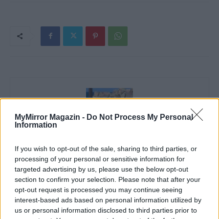
MyMirror Magazin -
Do Not Process My Personal
Information
If you wish to opt-out of the sale, sharing to third parties, or
processing of your personal or sensitive information for
Imre Hilda
targeted advertising by us, please use the below opt-out
Oktatás és nevelés területén dolgozom, de minden
section to confirm your selection. Please note that after your
szabadidőmben írok. Szeretek belesni a hétköznapok függönye
opt-out request is processed you may continue seeing
mögé és közben keresem az embert, a nőt a jól legyártott álarcok
interest-based ads based on personal information utilized by
mögött. Néha meséket is írok, de gyakrabban novellákat,
us or personal information disclosed to third parties prior to