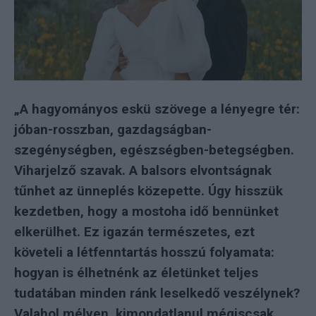
„A hagyományos eskü szövege a lényegre tér:
jóban-rosszban, gazdagságban-
szegénységben, egészségben-betegségben.
Viharjelző szavak. A balsors elvontságnak
tűnhet az ünneplés közepette. Úgy hisszük
kezdetben, hogy a mostoha idő bennünket
elkerülhet. Ez igazán természetes, ezt
követeli a létfenntartás hosszú folyamata:
hogyan is élhetnénk az életünket teljes
tudatában minden ránk leselkedő veszélynek?
Valahol mélyen, kimondatlanul mégiscsak