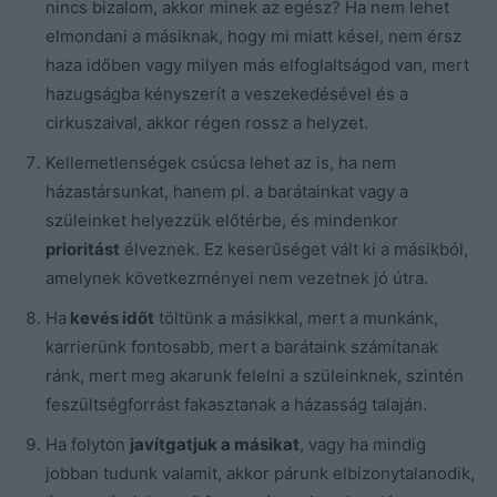
nincs bizalom, akkor minek az egész? Ha nem lehet
elmondani a másiknak, hogy mi miatt késel, nem érsz
haza időben vagy milyen más elfoglaltságod van, mert
hazugságba kényszerít a veszekedésével és a
cirkuszaival, akkor régen rossz a helyzet.
Kellemetlenségek csúcsa lehet az is, ha nem
házastársunkat, hanem pl. a barátainkat vagy a
szüleinket helyezzük előtérbe, és mindenkor
prioritást
élveznek. Ez keserűséget vált ki a másikból,
amelynek következményei nem vezetnek jó útra.
Ha
kevés időt
töltünk a másikkal, mert a munkánk,
karrierünk fontosabb, mert a barátaink számítanak
ránk, mert meg akarunk felelni a szüleinknek, szintén
feszültségforrást fakasztanak a házasság talaján.
Ha folyton
javítgatjuk a másikat
, vagy ha mindig
jobban tudunk valamit, akkor párunk elbizonytalanodik,