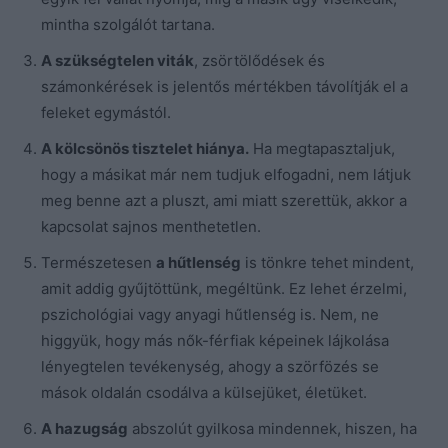
mintha szolgálót tartana.
A szükségtelen viták
, zsörtölődések és
számonkérések is jelentős mértékben távolítják el a
feleket egymástól.
A kölcsönös tisztelet hiánya.
Ha megtapasztaljuk,
hogy a másikat már nem tudjuk elfogadni, nem látjuk
meg benne azt a pluszt, ami miatt szerettük, akkor a
kapcsolat sajnos menthetetlen.
Természetesen
a hűtlenség
is tönkre tehet mindent,
amit addig gyűjtöttünk, megéltünk. Ez lehet érzelmi,
pszichológiai vagy anyagi hűtlenség is. Nem, ne
higgyük, hogy más nők-férfiak képeinek lájkolása
lényegtelen tevékenység, ahogy a szörfözés se
mások oldalán csodálva a külsejüket, életüket.
A hazugság
abszolút gyilkosa mindennek, hiszen, ha