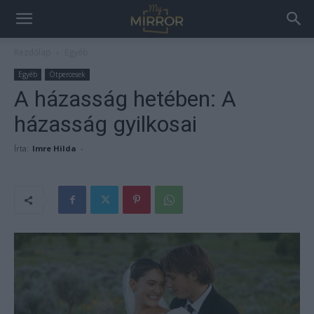
Kezdőlap
Egyéb
Egyéb
Ötpercesek
A házasság hetében: A
házasság gyilkosai
Írta:
Imre Hilda
-