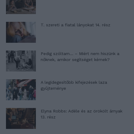
T. szereti a fiatal lányokat 14. rész
Pedig szóltam… – Miért nem hiszünk a
nőknek, amikor segítséget kérnek?
A legidegesítőbb kifejezések laza
gyűjteménye
Elyna Robbs: Adéle és az örökölt árnyak
13. rész