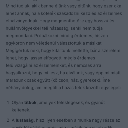
Mind tudjuk, akik benne élünk vagy éltünk, hogy ezer oka
lehet annak, ha a kötelék szakadozni kezd és az érzelmek
elhalványodnak. Hogy megmenthető-e egy hosszú és
hullámvölgyekkel teli házasság, senki nem tudja
megmondani. Próbálkozni mindig érdemes, hiszen
egykoron nem véletlenül választottuk a másikat.
Megígértük neki, hogy kitartunk mellette, bár a szerelem
lehet, hogy lassan elfogyott, mégis érdemes
felülvizsgálni az érzelmeinket, és nemcsak arra
hagyatkozni, hogy mi lesz, ha elválunk, vagy épp mi miatt
maradunk csak együtt (kölcsön, ház, gyerekek). Íme
néhány dolog, ami megöli a házas felek közötti egységet:
Olyan
titkok
, amelyek feleslegesek, és gyanút
keltenek.
A
lustaság
, hisz ilyen esetben a munka nagy része az
egyik fél vállát nyomja, míg a másik úgy viselkedik,