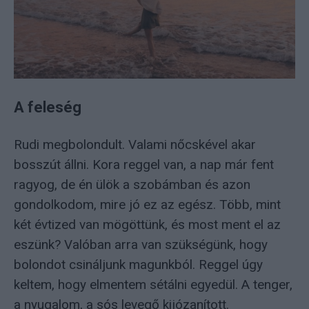
A feleség
Rudi megbolondult. Valami nőcskével akar
bosszút állni. Kora reggel van, a nap már fent
ragyog, de én ülök a szobámban és azon
gondolkodom, mire jó ez az egész. Több, mint
két évtized van mögöttünk, és most ment el az
eszünk? Valóban arra van szükségünk, hogy
bolondot csináljunk magunkból. Reggel úgy
keltem, hogy elmentem sétálni egyedül. A tenger,
a nyugalom, a sós levegő kijózanított.