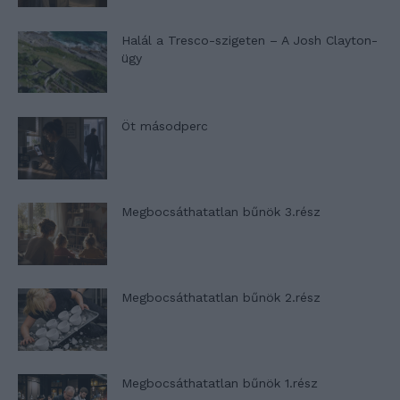
Halál a Tresco-szigeten – A Josh Clayton-
ügy
Öt másodperc
Megbocsáthatatlan bűnök 3.rész
Megbocsáthatatlan bűnök 2.rész
Megbocsáthatatlan bűnök 1.rész