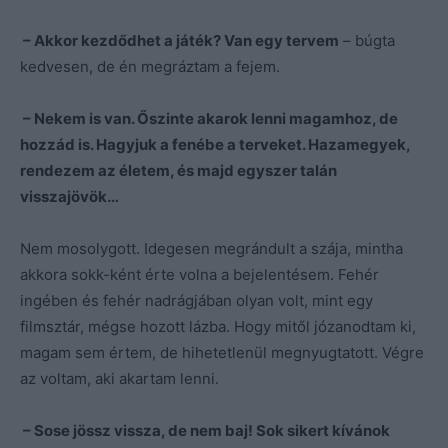
– Akkor kezdődhet a játék? Van egy tervem
– búgta
kedvesen, de én megráztam a fejem.
– Nekem is van. Őszinte akarok lenni magamhoz, de
hozzád is. Hagyjuk a fenébe a terveket. Hazamegyek,
rendezem az életem, és majd egyszer talán
visszajövök…
Nem mosolygott. Idegesen megrándult a szája, mintha
akkora sokk-ként érte volna a bejelentésem. Fehér
ingében és fehér nadrágjában olyan volt, mint egy
filmsztár, mégse hozott lázba. Hogy mitől józanodtam ki,
magam sem értem, de hihetetlenül megnyugtatott. Végre
az voltam, aki akartam lenni.
– Sose jössz vissza, de nem baj! Sok sikert kívánok