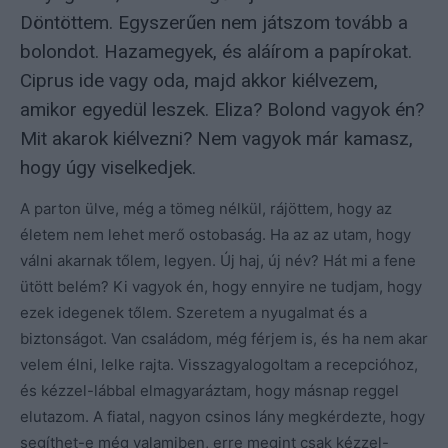
Döntöttem. Egyszerűen nem játszom tovább a
bolondot. Hazamegyek, és aláírom a papírokat.
Ciprus ide vagy oda, majd akkor kiélvezem,
amikor egyedül leszek. Eliza? Bolond vagyok én?
Mit akarok kiélvezni? Nem vagyok már kamasz,
hogy úgy viselkedjek.
A parton ülve, még a tömeg nélkül, rájöttem, hogy az
életem nem lehet merő ostobaság. Ha az az utam, hogy
válni akarnak tőlem, legyen. Új haj, új név? Hát mi a fene
ütött belém? Ki vagyok én, hogy ennyire ne tudjam, hogy
ezek idegenek tőlem. Szeretem a nyugalmat és a
biztonságot. Van családom, még férjem is, és ha nem akar
velem élni, lelke rajta. Visszagyalogoltam a recepcióhoz,
és kézzel-lábbal elmagyaráztam, hogy másnap reggel
elutazom. A fiatal, nagyon csinos lány megkérdezte, hogy
segíthet-e még valamiben, erre megint csak kézzel-