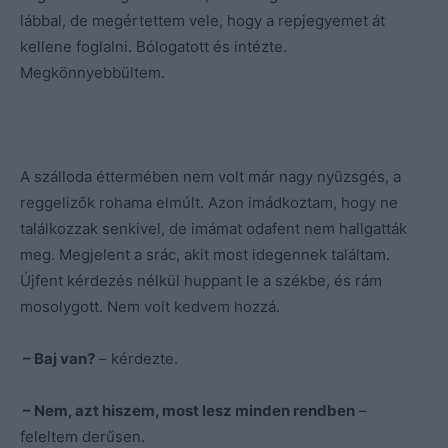
lábbal, de megértettem vele, hogy a repjegyemet át
kellene foglalni. Bólogatott és intézte.
Megkönnyebbültem.
A szálloda éttermében nem volt már nagy nyüzsgés, a
reggelizők rohama elmúlt. Azon imádkoztam, hogy ne
találkozzak senkivel, de imámat odafent nem hallgatták
meg. Megjelent a srác, akit most idegennek találtam.
Újfent kérdezés nélkül huppant le a székbe, és rám
mosolygott. Nem volt kedvem hozzá.
– Baj van?
– kérdezte.
– Nem, azt hiszem, most lesz minden rendben
–
feleltem derűsen.