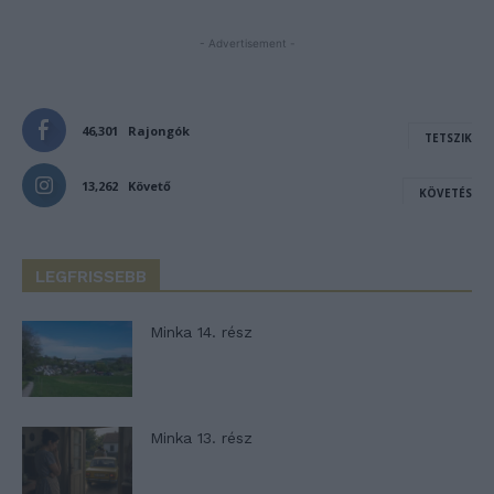
- Advertisement -
46,301
Rajongók
TETSZIK
13,262
Követő
KÖVETÉS
LEGFRISSEBB
Minka 14. rész
Minka 13. rész