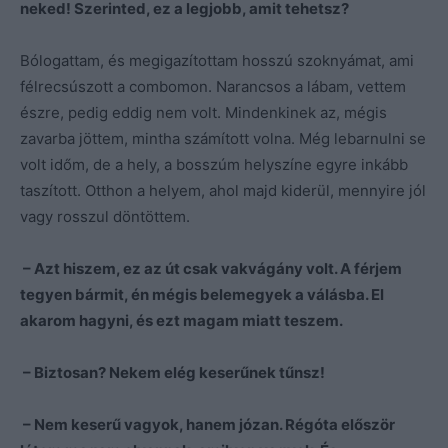
neked! Szerinted, ez a legjobb, amit tehetsz?
Bólogattam, és megigazítottam hosszú szoknyámat, ami
félrecsúszott a combomon. Narancsos a lábam, vettem
észre, pedig eddig nem volt. Mindenkinek az, mégis
zavarba jöttem, mintha számított volna. Még lebarnulni se
volt időm, de a hely, a bosszúm helyszíne egyre inkább
taszított. Otthon a helyem, ahol majd kiderül, mennyire jól
vagy rosszul döntöttem.
– Azt hiszem, ez az út csak vakvágány volt. A férjem
tegyen bármit, én mégis belemegyek a válásba. El
akarom hagyni, és ezt magam miatt teszem.
– Biztosan? Nekem elég keserűnek tűnsz!
– Nem keserű vagyok, hanem józan. Régóta először