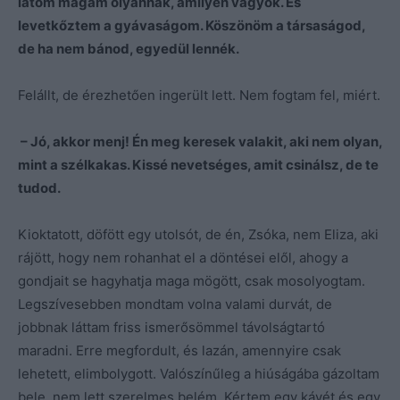
látom magam olyannak, amilyen vagyok. És
levetkőztem a gyávaságom. Köszönöm a társaságod,
de ha nem bánod, egyedül lennék.
Felállt, de érezhetően ingerült lett. Nem fogtam fel, miért.
– Jó, akkor menj! Én meg keresek valakit, aki nem olyan,
mint a szélkakas. Kissé nevetséges, amit csinálsz, de te
tudod.
Kioktatott, döfött egy utolsót, de én, Zsóka, nem Eliza, aki
rájött, hogy nem rohanhat el a döntései elől, ahogy a
gondjait se hagyhatja maga mögött, csak mosolyogtam.
Legszívesebben mondtam volna valami durvát, de
jobbnak láttam friss ismerősömmel távolságtartó
maradni. Erre megfordult, és lazán, amennyire csak
lehetett, elimbolygott. Valószínűleg a hiúságába gázoltam
bele, nem lett szerelmes belém. Kértem egy kávét és egy