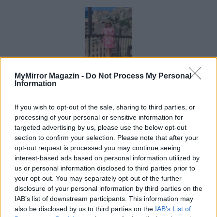
MyMirror Magazin -
Do Not Process My Personal
Imre Hilda
Information
Oktatás és nevelés területén dolgozom, de minden
szabadidőmben írok. Szeretek belesni a hétköznapok függönye
If you wish to opt-out of the sale, sharing to third parties, or
mögé és közben keresem az embert, a nőt a jól legyártott álarcok
processing of your personal or sensitive information for
mögött. Néha meséket is írok, de gyakrabban novellákat,
targeted advertising by us, please use the below opt-out
cikkeket és apró vicces történeteket.
section to confirm your selection. Please note that after your
opt-out request is processed you may continue seeing
interest-based ads based on personal information utilized by
us or personal information disclosed to third parties prior to
your opt-out. You may separately opt-out of the further
KAPCSOLÓDÓ CIKKEK
TÖBB A SZERZŐTŐL
disclosure of your personal information by third parties on the
IAB’s list of downstream participants. This information may
Minka 14. rész
also be disclosed by us to third parties on the
IAB’s List of