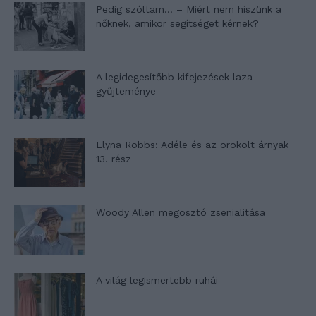
Pedig szóltam… – Miért nem hiszünk a
nőknek, amikor segítséget kérnek?
A legidegesítőbb kifejezések laza
gyűjteménye
Elyna Robbs: Adéle és az örökölt árnyak
13. rész
Woody Allen megosztó zsenialitása
A világ legismertebb ruhái