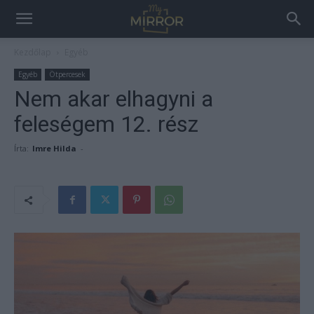
Kezdőlap
Egyéb
Egyéb
Ötpercesek
Nem akar elhagyni a
feleségem 12. rész
Írta:
Imre Hilda
-