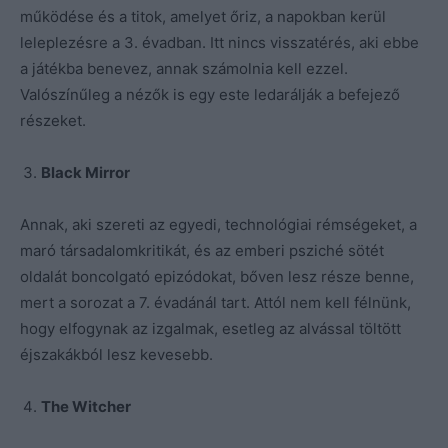
működése és a titok, amelyet őriz, a napokban kerül
leleplezésre a 3. évadban. Itt nincs visszatérés, aki ebbe
a játékba benevez, annak számolnia kell ezzel.
Valószínűleg a nézők is egy este ledarálják a befejező
részeket.
Black Mirror
Annak, aki szereti az egyedi, technológiai rémségeket, a
maró társadalomkritikát, és az emberi psziché sötét
oldalát boncolgató epizódokat, bőven lesz része benne,
mert a sorozat a 7. évadánál tart. Attól nem kell félnünk,
hogy elfogynak az izgalmak, esetleg az alvással töltött
éjszakákból lesz kevesebb.
The Witcher