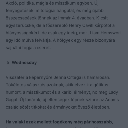
Akció, politika, mágia és misztikum egyben. Új
fenyegetések, mitológiai hangulat, és még újabb
összecsapások jönnek az immár 4. évadban. Kicsit
egyszerűcske, de a főszereplő Henry Cavill kárpótol a
hiányosságokért, de csak egy ideig, mert Liam Hemswort
egy idő múlva felváltja. A hölgyek egy része bizonyára
sajnálni fogja a cserét.
Wednesday
Visszatér a képernyőre Jenna Ortega is hamarosan.
Tökéletes választás azoknak, akik élvezik a gótikus
humort, a misztikumot és a karibi élményt, no meg Lady
Gagát. Új tanárok, új ellenségek lépnek színre az Adams
család sötét titkokat és ármányokat övező életében.
Ha valaki ezek mellett fogékony még pár hosszabb,