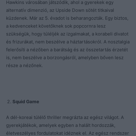
Hawkins városában játszódik, ahol a gyerekek egy
alternatív dimenzió, az Upside Down sötét titkaival
küzdenek. Már az 5. évadot is beharangozták. Egy biztos,
a kedvenceket követőknek sok popcornra lesz
szükségük, hogy túléljék az izgalmakat, a korabeli divatot
és frizurákat, nem beszélve a háztartásokról. A nosztalgia
felerősíti a nézőben a barátság és az összetartás érzetét
is, nem beszélve a borzongásról, amelyben bőven lesz
része a nézőnek.
Squid Game
A dél-koreai túlélő thriller megrázta az egész világot. A
gyerekjátékok, amelyek egyben a halált hordozzák,
életveszélyes fordulatokat idéznek el. Az egész rendszer