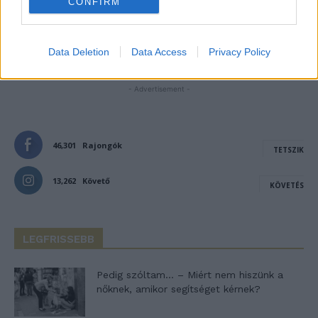
CONFIRM
Notify me of new posts by email.
Data Deletion
Data Access
Privacy Policy
- Advertisement -
46,301
Rajongók
TETSZIK
13,262
Követő
KÖVETÉS
LEGFRISSEBB
Pedig szóltam… – Miért nem hiszünk a
nőknek, amikor segítséget kérnek?