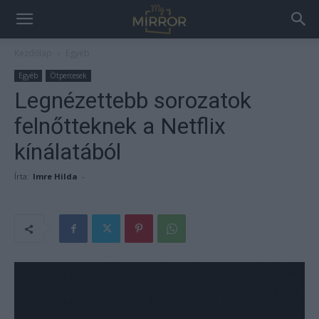
Kezdőlap
Egyéb
Egyéb
Ötpercesek
Legnézettebb sorozatok
felnőtteknek a Netflix
kínálatából
Írta:
Imre Hilda
-