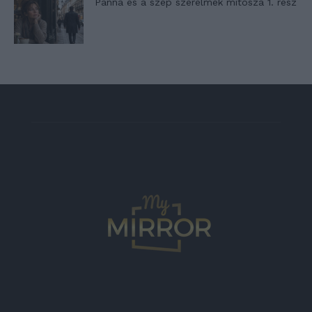
Panna és a szép szerelmek mítosza 1. rész