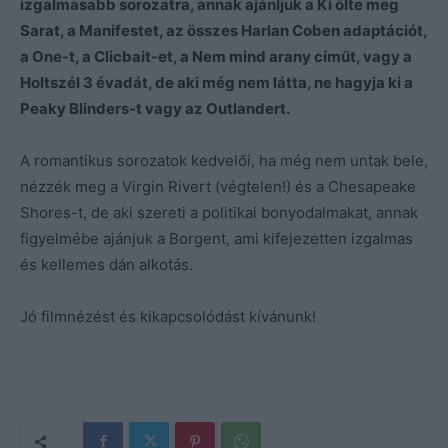
izgalmasabb sorozatra, annak ajánljuk a Ki ölte meg
Sarat, a Manifestet, az összes Harlan Coben adaptációt,
a One-t, a Clicbait-et, a Nem mind arany címűt, vagy a
Holtszél 3 évadát, de aki még nem látta, ne hagyja ki a
Peaky Blinders-t vagy az Outlandert.
A romantikus sorozatok kedvelői, ha még nem untak bele,
nézzék meg a Virgin Rivert (végtelen!) és a Chesapeake
Shores-t, de aki szereti a politikai bonyodalmakat, annak
figyelmébe ajánjuk a Borgent, ami kifejezetten izgalmas
és kellemes dán alkotás.
Jó filmnézést és kikapcsolódást kívánunk!