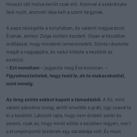
Hosszú idő múlva került csak elő. Azonnal a szekrényke
felé nyúlt, ahonnét lába kelt a szent tárgynak.
A papa nézegette a konyhában, és valamit magyarázott
Évának, amikor Zsiga visítani kezdett. Olyan artikulátlan
ordítással, hogy mindenki lemerevedett. Szinte rávetette
magát a nagyapjára, és vadul kitépte a kezéből az
eszközt.
– Ezt mondtam
– jegyezte meg Éva komoran. –
Figyelmeztettelek, hogy tedd le, de te makacskodtál,
mint mindig.
Az öreg szinte sokkot kapott a támadástól.
A fiú, mint
valami páncélos lovag, akitől elvették a grált, úgy csavarta
ki a kezéből. Látszott rajta, hogy nem érdekli senki és
semmi, csak az, hogy minél előbb a kezében legyen, mert
a krumplinyomó testének egy darabkája volt. És most