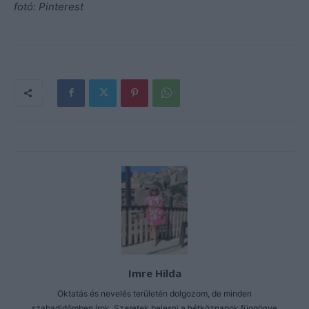
fotó: Pinterest
Imre Hilda
Oktatás és nevelés területén dolgozom, de minden
szabadidőmben írok. Szeretek belesni a hétköznapok függönye