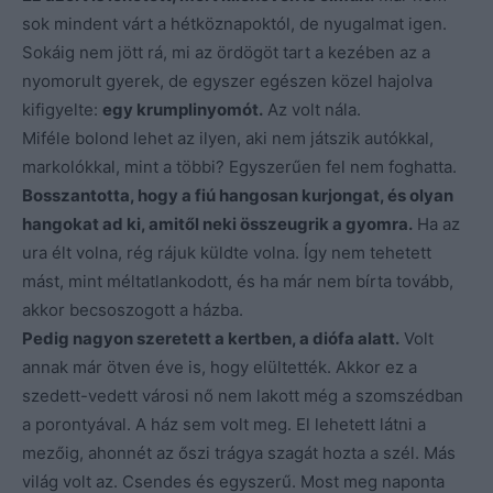
sok mindent várt a hétköznapoktól, de nyugalmat igen.
Sokáig nem jött rá, mi az ördögöt tart a kezében az a
nyomorult gyerek, de egyszer egészen közel hajolva
kifigyelte:
egy krumplinyomót.
Az volt nála.
Miféle bolond lehet az ilyen, aki nem játszik autókkal,
markolókkal, mint a többi? Egyszerűen fel nem foghatta.
Bosszantotta, hogy a fiú hangosan kurjongat, és olyan
hangokat ad ki, amitől neki összeugrik a gyomra.
Ha az
ura élt volna, rég rájuk küldte volna. Így nem tehetett
mást, mint méltatlankodott, és ha már nem bírta tovább,
akkor becsoszogott a házba.
Pedig nagyon szeretett a kertben, a diófa alatt.
Volt
annak már ötven éve is, hogy elültették. Akkor ez a
szedett-vedett városi nő nem lakott még a szomszédban
a porontyával. A ház sem volt meg. El lehetett látni a
mezőig, ahonnét az őszi trágya szagát hozta a szél. Más
világ volt az. Csendes és egyszerű. Most meg naponta