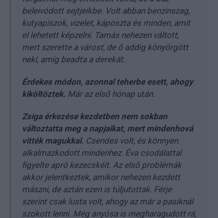
beleivódott sejtjeikbe. Volt abban benzinszag,
kutyapiszok, vizelet, káposzta és minden, amit
el lehetett képzelni. Tamás nehezen váltott,
mert szerette a várost, de ő addig könyörgött
neki, amíg beadta a derekát.
Érdekes módon, azonnal teherbe esett, ahogy
kiköltöztek.
Már az első hónap után.
Zsiga érkezése kezdetben nem sokban
változtatta meg a napjaikat, mert mindenhová
vitték magukkal.
Csendes volt, és könnyen
alkalmazkodott mindenhez. Éva csodálattal
figyelte apró kezecskéit. Az első problémák
akkor jelentkeztek, amikor nehezen kezdett
mászni, de aztán ezen is túljutottak. Férje
szerint csak lusta volt, ahogy az már a pasiknál
szokott lenni. Még anyósa is megharagudott rá,