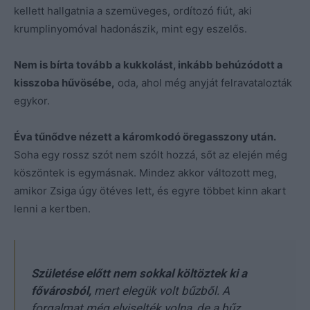
kellett hallgatnia a szemüveges, ordítozó fiút, aki
krumplinyomóval hadonászik, mint egy eszelős.
Nem is bírta tovább a kukkolást, inkább behúzódott a
kisszoba hűvösébe,
oda, ahol még anyját felravatalozták
egykor.
Éva tűnődve nézett a káromkodó öregasszony után.
Soha egy rossz szót nem szólt hozzá, sőt az elején még
köszöntek is egymásnak. Mindez akkor változott meg,
amikor Zsiga úgy ötéves lett, és egyre többet kinn akart
lenni a kertben.
Születése előtt nem sokkal költöztek ki a
fővárosból,
mert elegük volt bűzből. A
forgalmat még elviselték volna, de a bűz