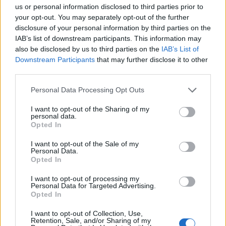
us or personal information disclosed to third parties prior to
állniuk a sorból, mert fia meg nem szabadulna a harmadik
your opt-out. You may separately opt-out of the further
kezétől. Soha nem értené meg, hogy neki mennyire
disclosure of your personal information by third parties on the
fontos bejutni. Azt sem fogta fel, hogy ilyen eszközzel
IAB’s list of downstream participants. This information may
nem lehet koncertre járni, mert számára az nem egy
also be disclosed by us to third parties on the
IAB’s List of
Downstream Participants
that may further disclose it to other
tárgy volt, hanem testének darabja. Ahogy a többit sem
third parties.
hagyja otthon az ember, úgy ezt sem.
Personal Data Processing Opt Outs
– Most mi lesz?
– kérdezte Éva reményvesztetten.
I want to opt-out of the Sharing of my
Sajnálta a férjét és sajnálta a fiát is.
personal data.
Opted In
– Nem tudom
– hangzott a válasz. És valóban nem tudta.
Elrejteni nem lehetett, a táskákba is belenéztek, Zsiga
I want to opt-out of the Sale of my
Personal Data.
pedig látványosan fogta, ahogy mindig.
Opted In
A krumplinyomó attól a pillanattól sorban állt egy punk
I want to opt-out of processing my
Personal Data for Targeted Advertising.
koncertre.
Opted In
I want to opt-out of Collection, Use,
A biztonsági őr ellentétben a kinézetével, jámbor arccal
Retention, Sale, and/or Sharing of my