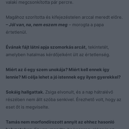
valaki megcsonkította pár percre.
Magához szorította és kifejezéstelen arccal meredt előre.
– Jól van, na, nem eszem meg
– morogta a papa
értetlenül.
Évának fájt látni apja szomorkás arcát,
tekintetét,
amelyben hatalmas kérdőjelként ült az értetlenség.
Miért az ő egy szem unokája? Miért kell ennek így
lennie? Mi célja lehet a jó istennek egy ilyen gyerekkel?
Sokáig hallgattak.
Zsiga elvonult, és a nap hátralévő
részében nem állt szóba senkivel. Érezhető volt, hogy az
eset őt is megviselte.
Tamás nem morfondírozott annyit az ehhez hasonló