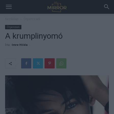
Kezdőlap
Ötpercesek
Ötpercesek
A krumplinyomó
Írta:
Imre Hilda
-