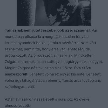
Tamásnak nem jutott eszébe jobb az igazságnál.
Pár
mondatban elhadarta a megmásíthatatlan tényt: a
krumplinyomónak be kell jutnia a nézőtérre. Nem várt
szánalmat, nem hitte, hogy erre van lehetőség, de
próbálkozott. Az őr odaszólt a másiknak. Mindketten
Zsigára meredtek, aztán suttogva megtárgyalták az ügyet.
Megint Zsigára néztek, aztán a szülőkre.
Éva szíve
összeszorult.
Lehetett volna ez egy jó kis este. Lehetett
volna egy kihagyhatatlan élmény. Tamás arca továbbra is
színehagyott volt.
Aztán a másik őr visszalépett a sorához. Az övéké
elmosolyodott: