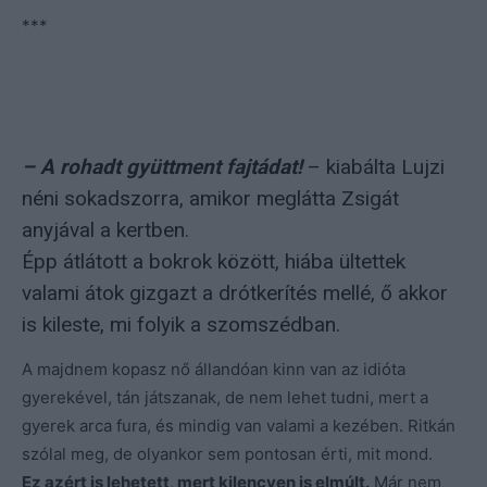
***
– A rohadt gyüttment fajtádat!
– kiabálta Lujzi
néni sokadszorra, amikor meglátta Zsigát
anyjával a kertben.
Épp átlátott a bokrok között, hiába ültettek
valami átok gizgazt a drótkerítés mellé, ő akkor
is kileste, mi folyik a szomszédban.
A majdnem kopasz nő állandóan kinn van az idióta
gyerekével, tán játszanak, de nem lehet tudni, mert a
gyerek arca fura, és mindig van valami a kezében. Ritkán
szólal meg, de olyankor sem pontosan érti, mit mond.
Ez azért is lehetett, mert kilencven is elmúlt.
Már nem