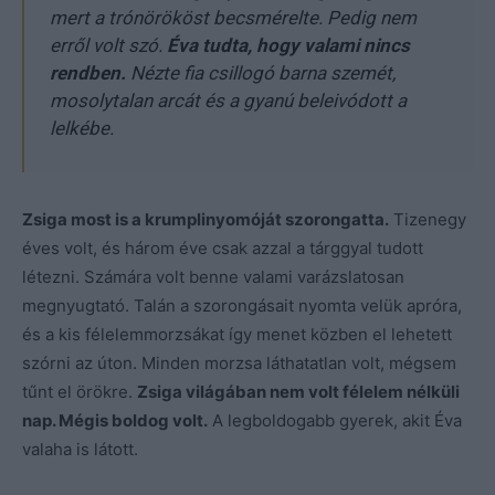
mert a trónörököst becsmérelte. Pedig nem
erről volt szó.
Éva tudta, hogy valami nincs
rendben.
Nézte fia csillogó barna szemét,
mosolytalan arcát és a gyanú beleivódott a
lelkébe.
Zsiga most is a krumplinyomóját szorongatta.
Tizenegy
éves volt, és három éve csak azzal a tárggyal tudott
létezni. Számára volt benne valami varázslatosan
megnyugtató. Talán a szorongásait nyomta velük apróra,
és a kis félelemmorzsákat így menet közben el lehetett
szórni az úton. Minden morzsa láthatatlan volt, mégsem
tűnt el örökre.
Zsiga világában nem volt félelem nélküli
nap. Mégis boldog volt.
A legboldogabb gyerek, akit Éva
valaha is látott.