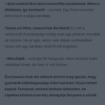
– Ilyen eszközökre nincs semmiféle utasításunk. Nincs a
tiltólistán, így bevihető!
– mondta. Egy finom mosolyt
elmorzsolt a szája sarkában.
Tamás azt hitte, rosszul hall. Bevihető!
Ez volt a
varázsszó! A boldogság mindig csak egy pillanat, mondják
az okosok. Ha ez igaz, akkor neki abban a pillanatban
része volt egy váratlan, felülről jött kegyben.
– Köszönjük
– suttogta fél hangosan. Nem lehetett tudni
valójában kinek, de nem is volt fontos.
Éva hosszú évek óta először értette meg igazán, hogy
gyerekük különlegessége öröm tud lenni. Olyan terhet
kaptak Tamással, aminek letétele lehetetlen, de
cipelése közben ezer kéz simogatja fényesre a szívük.