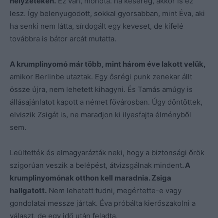
helyzeteken.
Ez van, mondta. ha kesereg, akkor is ez
lesz. Így belenyugodott, sokkal gyorsabban, mint Éva, aki
ha senki nem látta, sírdogált egy keveset, de kifelé
továbbra is bátor arcát mutatta.
A krumplinyomó már több, mint három éve lakott velük,
amikor Berlinbe utaztak. Egy ősrégi punk zenekar állt
össze újra, nem lehetett kihagyni. És Tamás amúgy is
állásajánlatot kapott a német fővárosban. Úgy döntöttek,
elviszik Zsigát is, ne maradjon ki ilyesfajta élményből
sem.
Leültették és elmagyarázták neki, hogy a biztonsági őrök
szigorúan veszik a belépést, átvizsgálnak mindent
. A
krumplinyomónak otthon kell maradnia. Zsiga
hallgatott.
Nem lehetett tudni, megértette-e vagy
gondolatai messze jártak. Éva próbálta kierőszakolni a
választ, de egy idő után feladta.