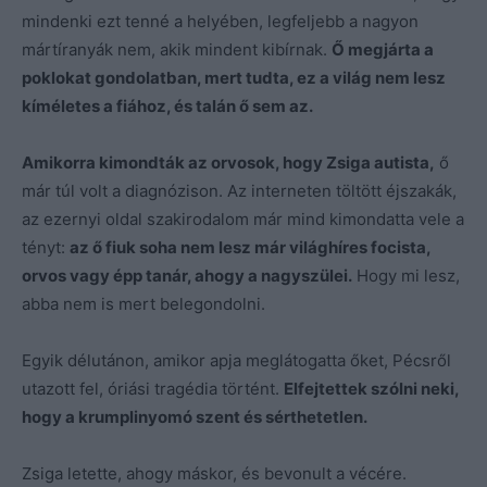
mindenki ezt tenné a helyében, legfeljebb a nagyon
mártíranyák nem, akik mindent kibírnak.
Ő megjárta a
poklokat gondolatban, mert tudta, ez a világ nem lesz
kíméletes a fiához, és talán ő sem az.
Amikorra kimondták az orvosok, hogy Zsiga autista,
ő
már túl volt a diagnózison. Az interneten töltött éjszakák,
az ezernyi oldal szakirodalom már mind kimondatta vele a
tényt:
az ő fiuk soha nem lesz már világhíres focista,
orvos vagy épp tanár, ahogy a nagyszülei.
Hogy mi lesz,
abba nem is mert belegondolni.
Egyik délutánon, amikor apja meglátogatta őket, Pécsről
utazott fel, óriási tragédia történt.
Elfejtettek szólni neki,
hogy a krumplinyomó szent és sérthetetlen.
Zsiga letette, ahogy máskor, és bevonult a vécére.