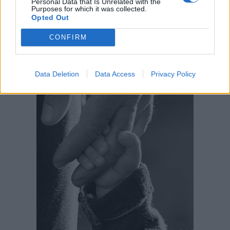
Personal Data that Is Unrelated with the
végezte a munkáját.
Olyan tekintete volt, mint egy
Purposes for which it was collected.
Opted Out
nagyra nőtt csecsemőnek. Amikor meglátta őket, felhúzta
a szemöldökét.
CONFIRM
Data Deletion
Data Access
Privacy Policy