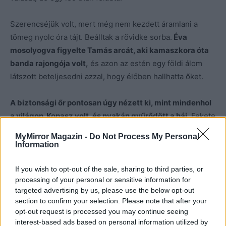
Szerencséjük volt, mert még nem kezdett áramlani a
tömeg nyolc óra tájt. Beálltak a rövidke sorba.
Éva
mosolyogva figyelte Tamás arcát, aki kamaszkora óta
banda rajongója volt,
és azon az estén egy földi álom
látszott beteljesedni azzal, hogy élőben hallhatta őket.
A biztonsági őr pontosan úgy nézett ki, mint mindenhol
a világon. Kopasz volt, és nyakán gyűrődött a háj.
Fekete
egyenruháját sárga felirat díszítette jelezve, hogy nem
MyMirror Magazin -
Do Not Process My Personal
összetévesztendő akárkivel. Éva elgondolkozott, hogy
Information
vajon vannak-e szikár, izmos beengedő emberek is a
világon, vagy ez ostobaság, mert a tömeg egy részének
If you wish to opt-out of the sale, sharing to third parties, or
processing of your personal or sensitive information for
kell a megfélemlítés.
targeted advertising by us, please use the below opt-out
Már csak négy-öt fiatal várt előttük, amikor a kabátja alól
section to confirm your selection. Please note that after your
Zsiga váratlanul előhúzta a krumplinyomót. Tamás
opt-out request is processed you may continue seeing
elsápadt.
Tudta, hogy vége szakadt az álomnak, ki kell
interest-based ads based on personal information utilized by