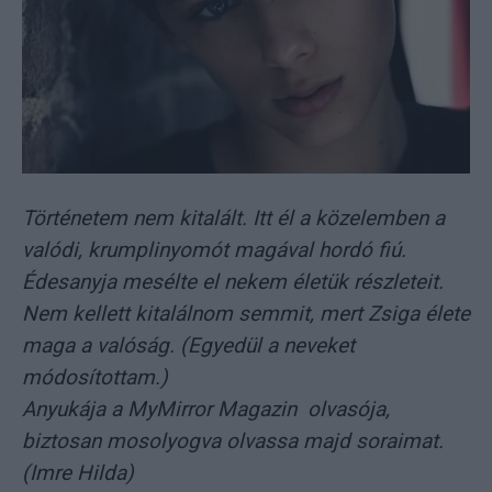
Történetem nem kitalált. Itt él a közelemben a
valódi, krumplinyomót magával hordó fiú.
Édesanyja mesélte el nekem életük részleteit.
Nem kellett kitalálnom semmit, mert Zsiga élete
maga a valóság. (Egyedül a neveket
módosítottam.)
Anyukája a MyMirror Magazin olvasója,
biztosan mosolyogva olvassa majd soraimat.
(Imre Hilda)