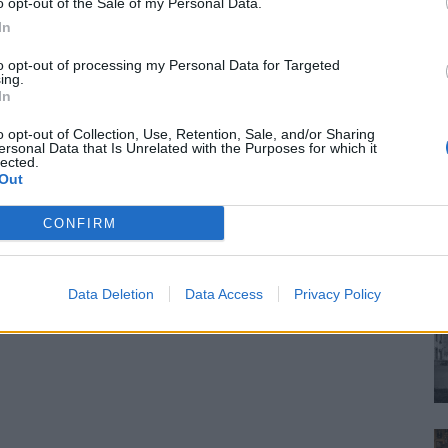
o opt-out of the Sale of my Personal Data.
In
to opt-out of processing my Personal Data for Targeted
ing.
In
o opt-out of Collection, Use, Retention, Sale, and/or Sharing
ersonal Data that Is Unrelated with the Purposes for which it
lected.
Out
CONFIRM
Data Deletion
Data Access
Privacy Policy