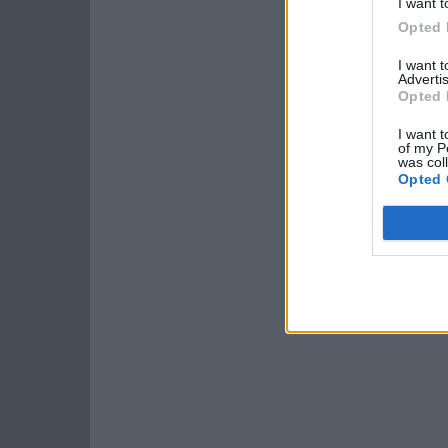
I want t
Opted 
I want 
Advertis
Opted 
I want t
of my P
was col
Opted 