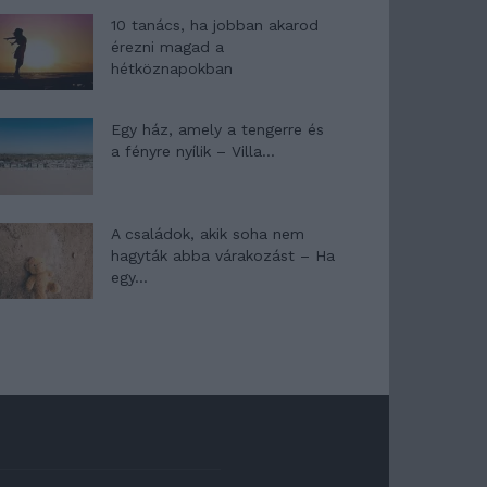
10 tanács, ha jobban akarod
érezni magad a
hétköznapokban
Egy ház, amely a tengerre és
a fényre nyílik – Villa...
A családok, akik soha nem
hagyták abba várakozást – Ha
egy...