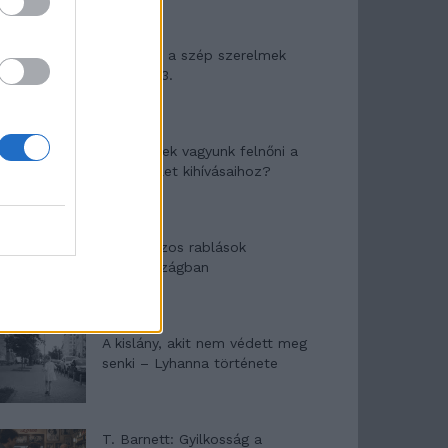
Panna és a szép szerelmek
mítosza 3.
Képtelenek vagyunk felnőni a
felnőtt élet kihívásaihoz?
Altatógázos rablások
Olaszországban
A kislány, akit nem védett meg
senki – Lyhanna története
T. Barnett: Gyilkosság a