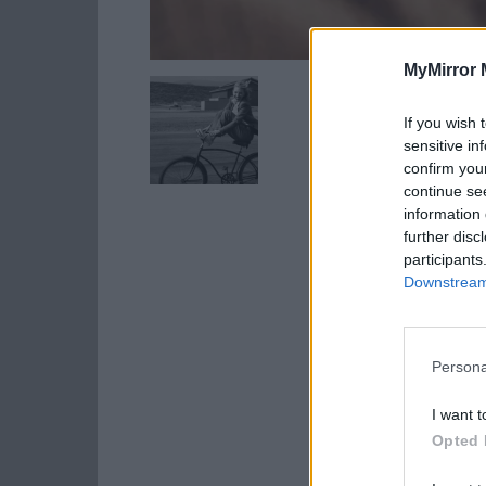
MyMirror 
If you wish 
sensitive in
confirm you
continue se
information 
further disc
participants
Downstream 
Persona
I want t
Opted 