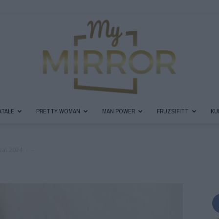
ATALE
PRETTY WOMAN
MAN POWER
FRUZSIFITT
KU
MyMirror
zat 2024
-
Magazin