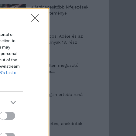
A legidegesítőbb kifejezések
laza gyűjteménye
sonal or
Elyna Robbs: Adéle és az
ection to
örökölt árnyak 13. rész
ou may
 personal
out of the
Woody Allen megosztó
 downstream
zsenialitása
B’s List of
A világ legismertebb ruhái
Nyár, nevetés, anekdoták