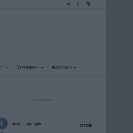
LT
ÖTPERCESEK
ELŐADÁSOK
- Advertisement -
46,301
Rajongók
TETSZIK