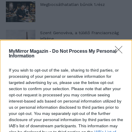
Megbocsáthatatlan bűnök 1.rész
Szent Genovéva, a túlélő Franciaország
jelképe
MyMirror Magazin -
Do Not Process My Personal
Information
Minka 12. rész
If you wish to opt-out of the sale, sharing to third parties, or
processing of your personal or sensitive information for
targeted advertising by us, please use the below opt-out
section to confirm your selection. Please note that after your
Minka 11. rész
opt-out request is processed you may continue seeing
interest-based ads based on personal information utilized by
us or personal information disclosed to third parties prior to
your opt-out. You may separately opt-out of the further
T. szereti a fiatal lányokat 14. rész
disclosure of your personal information by third parties on the
IAB’s list of downstream participants. This information may