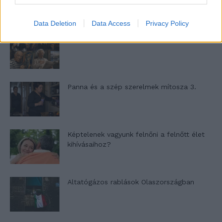
Data Deletion
Data Access
Privacy Policy
Nyár, nevetés, anekdoták
Panna és a szép szerelmek mítosza 3.
Képtelenek vagyunk felnőni a felnőtt élet
kihívásaihoz?
Altatógázos rablások Olaszországban