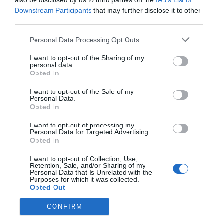
also be disclosed by us to third parties on the
IAB’s List of
Downstream Participants
that may further disclose it to other
third parties.
Pedig szóltam… – Miért nem hiszünk a
nőknek, amikor segítséget kérnek?
Personal Data Processing Opt Outs
I want to opt-out of the Sharing of my
personal data.
A legidegesítőbb kifejezések laza
Opted In
gyűjteménye
I want to opt-out of the Sale of my
Personal Data.
Opted In
Elyna Robbs: Adéle és az örökölt árnyak
I want to opt-out of processing my
13. rész
Personal Data for Targeted Advertising.
Opted In
I want to opt-out of Collection, Use,
Woody Allen megosztó zsenialitása
Retention, Sale, and/or Sharing of my
Personal Data that Is Unrelated with the
Purposes for which it was collected.
Opted Out
CONFIRM
A világ legismertebb ruhái