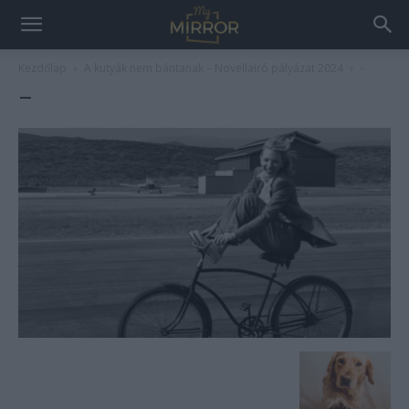
Kezdőlap
A kutyák nem bántanak – Novellaíró pályázat 2024
-
–