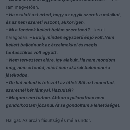
rám megvetően.
– Ha ezalatt azt érted, hogy az egyik szereti a másikat,
és az nem szereti viszont, akkor igen.
– Mi a fenének kellett belém szeretned?
– kérdi
haragosan. –
Eddig minden egyszerű és jó volt. Nem
kellett bajlódnunk az érzelmekkel és mégis
fantasztikus volt együtt.
– Nem terveztem előre, így alakult. Ha nem mondom
meg, nem értenéd, miért nem akarok belemenni a
játékodba.
– De hát neked is tetszett az ötlet! Sőt azt mondtad,
szeretnél két lánnyal. Hazudtál?
– Magam sem tudom. Abban a pillanatban nem
gondolkoztam józanul. Át se gondoltam a lehetőséget.
Hallgat. Az arcán fásultság és méla undor.