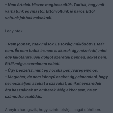
– Nem értelek. Hiszen megbeszéltük. Tudtuk, hogy mit
várhatunk egymástól. Ettől voltunk jó páros. Ettől
voltunk jobbak másoknál.
Legyintek.
– Nem jobbak, csak mások. És sokáig működött is. Már
nem. Én nem tudok és nem is akarok úgy nézni rád, mint
egy lakótársra. Sok dolgot szeretek benned, sokat nem.
Ettől még a szerelmem valódi.
– Úgy beszélsz, mint egy ócska ponyvaregényhős.
– Meglehet, de nem könnyű ezeket úgy elmondani, hogy
ne használjam azokat a szavakat, amiket évezredek
óta használnak az emberek. Még akkor sem, ha ez
számodra csalódás.
Annyira haragszik, hogy szinte elsírja magát dühében.