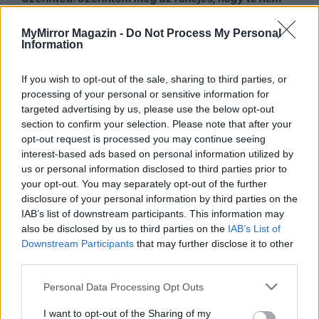
tudsz felnőtt ember módjára viselkedni.
MyMirror Magazin -
Do Not Process My Personal
Information
Ránézek. Szeme szikrákat szór, kipirul mérgében és még
szebb, mint általában. Ez a szépség azonban most nem
If you wish to opt-out of the sale, sharing to third parties, or
válik a javára. Nem akar se szebb, se jobb lenni. Tudom,
processing of your personal or sensitive information for
mit akar. Legyen minden az, ami volt eddig és felejtsük el
targeted advertising by us, please use the below opt-out
section to confirm your selection. Please note that after your
ezt a pár napot. Ez azonban lehetetlen. Visszaút nincs. Én
opt-out request is processed you may continue seeing
nem az vagyok már, aki neki kell, és ő sem az a nő, akivel
interest-based ads based on personal information utilized by
együtt tudnék élni, mert mindig szánakozva nézne rám,
us or personal information disclosed to third parties prior to
amire nincs szükségem. Hiába szeretem, elveszítem.
your opt-out. You may separately opt-out of the further
disclosure of your personal information by third parties on the
IAB’s list of downstream participants. This information may
– Akkor most vége?
– kérdem hidegen.
also be disclosed by us to third parties on the
IAB’s List of
– Igen. Már nem ugyanazt akarjuk
– mondja és bevonul a
Downstream Participants
that may further disclose it to other
szobájába. Azt várnám, hogy becsapja az ajtót, de nem
third parties.
teszi meg. Annyira nem feldúlt, csalódottságában pedig
Personal Data Processing Opt Outs
nem csapkod.
I want to opt-out of the Sharing of my