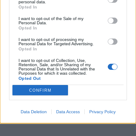
personal data.
Végignézek a lakáson és szomorú leszek.
Ennyi volt
Opted In
életemből két év.
Most kiléphetek az ajtón, és
I want to opt-out of the Sale of my
elindulhatok egy másik úton. Ez van. Ez jár annak, aki mer
Personal Data.
Opted In
pofátlanul szerelmesnek lenni.
I want to opt-out of processing my
Personal Data for Targeted Advertising.
Vége
Opted In
Előző rész
I want to opt-out of Collection, Use,
Retention, Sale, and/or Sharing of my
Personal Data that Is Unrelated with the
Purposes for which it was collected.
fotó: Pinterest
Opted Out
CONFIRM
Data Deletion
Data Access
Privacy Policy