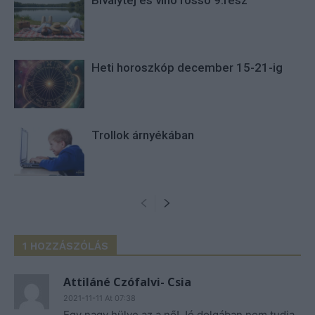
Bivalytej és vino rosso 9.rész
Heti horoszkóp december 15-21-ig
Trollok árnyékában
1 HOZZÁSZÓLÁS
Attiláné Czófalvi- Csia
2021-11-11 At 07:38
Egy nagy hülye az a nő! Jó dolgában nem tudja