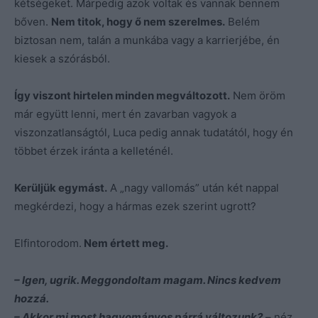
kétségeket. Márpedig azok voltak és vannak bennem
bőven.
Nem titok, hogy ő nem szerelmes.
Belém
biztosan nem, talán a munkába vagy a karrierjébe, én
kiesek a szórásból.
Így viszont hirtelen minden megváltozott.
Nem öröm
már együtt lenni, mert én zavarban vagyok a
viszonzatlanságtól, Luca pedig annak tudatától, hogy én
többet érzek iránta a kelleténél.
Kerüljük egymást.
A „nagy vallomás” után két nappal
megkérdezi, hogy a hármas ezek szerint ugrott?
Elfintorodom.
Nem értett meg.
– Igen, ugrik. Meggondoltam magam. Nincs kedvem
hozzá.
– Akkor mi most hagyományos párrá változunk?
– néz