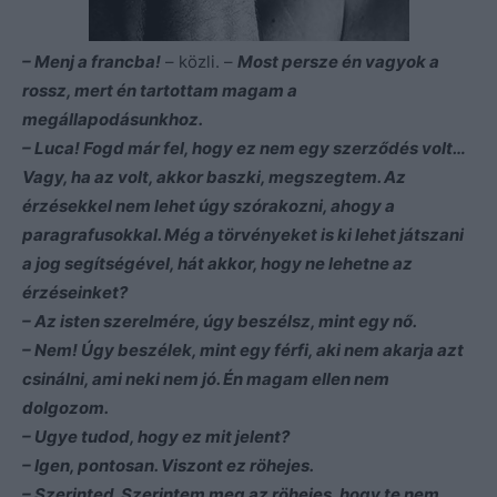
– Menj a francba!
– közli. –
Most persze én vagyok a
rossz, mert én tartottam magam a
megállapodásunkhoz.
– Luca! Fogd már fel, hogy ez nem egy szerződés volt…
Vagy, ha az volt, akkor baszki, megszegtem. Az
érzésekkel nem lehet úgy szórakozni, ahogy a
paragrafusokkal. Még a törvényeket is ki lehet játszani
a jog segítségével, hát akkor, hogy ne lehetne az
érzéseinket?
– Az isten szerelmére, úgy beszélsz, mint egy nő.
– Nem! Úgy beszélek, mint egy férfi, aki nem akarja azt
csinálni, ami neki nem jó. Én magam ellen nem
dolgozom.
– Ugye tudod, hogy ez mit jelent?
– Igen, pontosan. Viszont ez röhejes.
– Szerinted. Szerintem meg az röhejes, hogy te nem