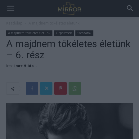
Kezdőlap
A majdnem tökéletes életünk
A majdnem tökéletes életünk
Ötpercesek
Sorozatok
A majdnem tökéletes életünk
– 6. rész
Írta:
Imre Hilda
-