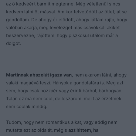
az ő kedvéért bármit megtenne. Még véletlenül sincs
kedvem látni őt mással. Amikor felvetődött az ötlet, át se
gondoltam. De ahogy érlelődött, ahogy láttam rajta, hogy
valóban akarja, meg levelezget más csávókkal, akiket
beszervezne, rájöttem, hogy piszkosul utálom már a
dolgot.
Martinnak abszolút igaza van,
nem akarom látni, ahogy
valaki magáévá teszi. Hányok a gondolatára is. Meg azt
sem, hogy csak hozzáér vagy érinti bárhol, bárhogyan.
Talán ez ma nem cool, de leszarom, mert az érzelmek
sem coolak mindig.
Tudom, hogy nem romantikus alkat, vagy eddig nem
mutatta ezt az oldalát, mégis
azt hittem, ha