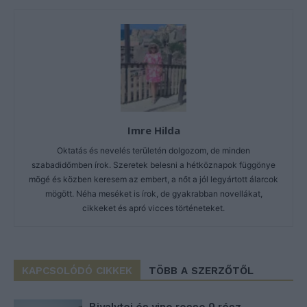
Imre Hilda
Oktatás és nevelés területén dolgozom, de minden
szabadidőmben írok. Szeretek belesni a hétköznapok függönye
mögé és közben keresem az embert, a nőt a jól legyártott álarcok
mögött. Néha meséket is írok, de gyakrabban novellákat,
cikkeket és apró vicces történeteket.
KAPCSOLÓDÓ CIKKEK
TÖBB A SZERZŐTŐL