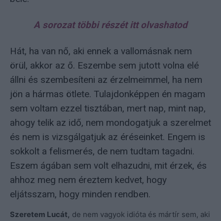
A sorozat többi részét itt olvashatod
Hát, ha van nő, aki ennek a vallomásnak nem
örül, akkor az ő. Eszembe sem jutott volna elé
állni és szembesíteni az érzelmeimmel, ha nem
jön a hármas ötlete. Tulajdonképpen én magam
sem voltam ezzel tisztában, mert nap, mint nap,
ahogy telik az idő, nem mondogatjuk a szerelmet
és nem is vizsgálgatjuk az éréseinket. Engem is
sokkolt a felismerés, de nem tudtam tagadni.
Eszem ágában sem volt elhazudni, mit érzek, és
ahhoz meg nem éreztem kedvet, hogy
eljátsszam, hogy minden rendben.
Szeretem Lucát,
de nem vagyok idióta és mártír sem, aki