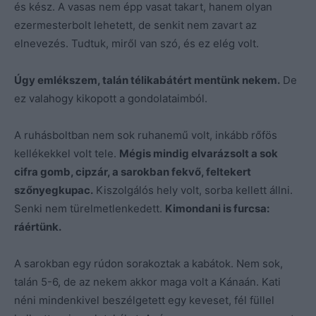
és kész. A vasas nem épp vasat takart, hanem olyan
ezermesterbolt lehetett, de senkit nem zavart az
elnevezés. Tudtuk, miről van szó, és ez elég volt.
Úgy emlékszem, talán télikabátért mentünk nekem.
De
ez valahogy kikopott a gondolataimból.
A ruhásboltban nem sok ruhanemű volt, inkább rőfös
kellékekkel volt tele.
Mégis mindig elvarázsolt a sok
cifra gomb, cipzár, a sarokban fekvő, feltekert
szőnyegkupac.
Kiszolgálós hely volt, sorba kellett állni.
Senki nem türelmetlenkedett.
Kimondani is furcsa:
ráértünk.
A sarokban egy rúdon sorakoztak a kabátok. Nem sok,
talán 5-6, de az nekem akkor maga volt a Kánaán. Kati
néni mindenkivel beszélgetett egy keveset, fél füllel