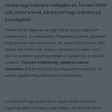
szoba vagy a konyha melegébe és, ha nem hétfő
volt, nézte a tévét, kártyázott vagy urambocsá’
beszélgetett.
Valami oknál fogva aznap ilyentájt az egész családom
boltba indult. A ruhás boltba. Nagydolog volt az, plázákról
még álmodni sem álmodtunk, de olyan üzletről sem, ahol
igazán sok holmi volt. Nagyon felvillanyozódtam, mert
kinn az estében ugrándozhattam a téglajárdán a szűk kis
utcákon.
Tetszett a félhomály, rejtélyes volt és
szokatlan.
Ritkán mentünk így négyesben valahová, és
ennek izgalma még rásegített a jókedvemre.
A ruhás bolt egy sarkon állt a vasas bolttal szemben.
Egyiknek sem volt neve, csak tudtuk, mit árulnak benne