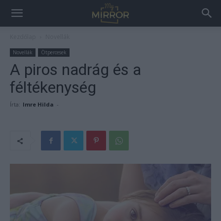
Kezdőlap
Novellák
Novellák
Ötpercesek
A piros nadrág és a
féltékenység
Írta:
Imre Hilda
-