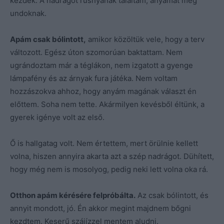
kezdek. A nadrágot rusnyának találtam, anyámat meg
undoknak.
Apám csak bólintott,
amikor közöltük vele, hogy a terv
változott. Egész úton szomorúan baktattam. Nem
ugrándoztam már a téglákon, nem izgatott a gyenge
lámpafény és az árnyak fura játéka. Nem voltam
hozzászokva ahhoz, hogy anyám magának választ én
előttem. Soha nem tette. Akármilyen kevésből éltünk, a
gyerek igénye volt az első.
Ő is hallgatag volt. Nem értettem, mert örülnie kellett
volna, hiszen annyira akarta azt a szép nadrágot. Dühített,
hogy még nem is mosolyog, pedig neki lett volna oka rá.
Otthon apám kérésére felpróbálta.
Az csak bólintott, és
annyit mondott, jó. Én akkor megint majdnem bőgni
kezdtem. Keserű szájízzel mentem aludni.