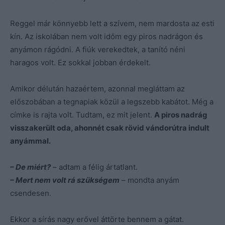
Reggel már könnyebb lett a szívem, nem mardosta az esti
kín. Az iskolában nem volt időm egy piros nadrágon és
anyámon rágódni. A fiúk verekedtek, a tanító néni
haragos volt. Ez sokkal jobban érdekelt.
Amikor délután hazaértem, azonnal megláttam az
előszobában a tegnapiak közül a legszebb kabátot. Még a
címke is rajta volt. Tudtam, ez mit jelent.
A piros nadrág
visszakerült oda, ahonnét csak rövid vándorútra indult
anyámmal.
– De miért?
– adtam a félig ártatlant.
– Mert nem volt rá szükségem
– mondta anyám
csendesen.
Ekkor a sírás nagy erővel áttörte bennem a gátat.