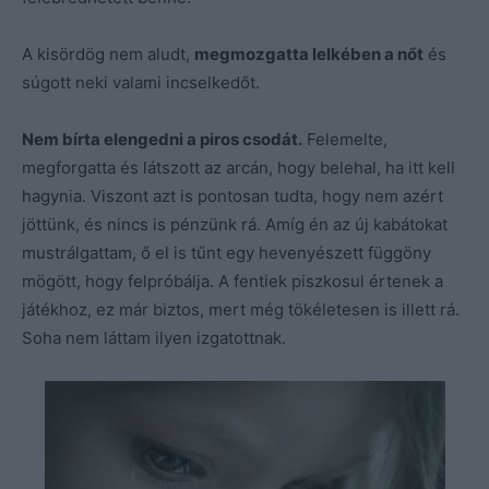
A kisördög nem aludt,
megmozgatta lelkében a nőt
és
súgott neki valami incselkedőt.
Nem bírta elengedni a piros csodát.
Felemelte,
megforgatta és látszott az arcán, hogy belehal, ha itt kell
hagynia. Viszont azt is pontosan tudta, hogy nem azért
jöttünk, és nincs is pénzünk rá. Amíg én az új kabátokat
mustrálgattam, ő el is tűnt egy hevenyészett függöny
mögött, hogy felpróbálja. A fentiek piszkosul értenek a
játékhoz, ez már biztos, mert még tökéletesen is illett rá.
Soha nem láttam ilyen izgatottnak.