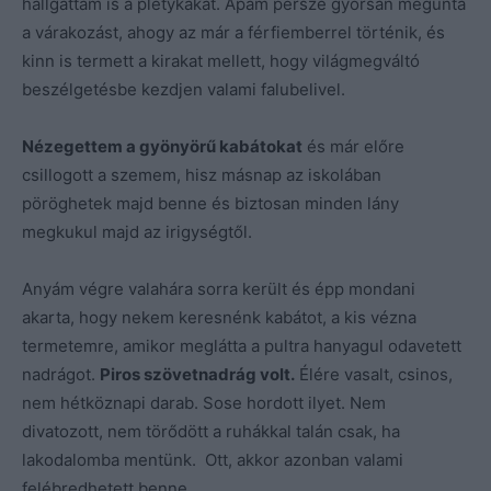
hallgattam is a pletykákat. Apám persze gyorsan megunta
a várakozást, ahogy az már a férfiemberrel történik, és
kinn is termett a kirakat mellett, hogy világmegváltó
beszélgetésbe kezdjen valami falubelivel.
Nézegettem a gyönyörű kabátokat
és már előre
csillogott a szemem, hisz másnap az iskolában
pöröghetek majd benne és biztosan minden lány
megkukul majd az irigységtől.
Anyám végre valahára sorra került és épp mondani
akarta, hogy nekem keresnénk kabátot, a kis vézna
termetemre, amikor meglátta a pultra hanyagul odavetett
nadrágot.
Piros szövetnadrág volt.
Élére vasalt, csinos,
nem hétköznapi darab. Sose hordott ilyet. Nem
divatozott, nem törődött a ruhákkal talán csak, ha
lakodalomba mentünk. Ott, akkor azonban valami
felébredhetett benne.