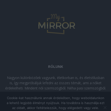
RÓLUNK
Nagyon különbözőek vagyunk, életkorban is, és életstílusban
is, így megpróbáljuk lefedni az összes témát, ami a nőket
érdekelheti. Mindent női szemszögből. Néha pasi szemszögből.
Néha komolyan, néha szórakozva. Olvass minket, ha egy kis
Cookie-kat használunk annak érdekében, hogy weboldalunkon
kikapcsolódásra vágysz!
a lehető legjobb élményt nyújtsuk. Ha továbbra is használja ezt
az oldalt, akkor feltételezzük, hogy elégedett vagy vele.