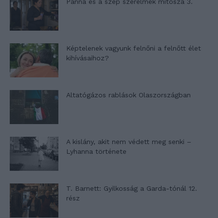
Panna és a szép szerelmek mítosza 3.
Képtelenek vagyunk felnőni a felnőtt élet
kihívásaihoz?
Altatógázos rablások Olaszországban
A kislány, akit nem védett meg senki –
Lyhanna története
T. Barnett: Gyilkosság a Garda-tónál 12.
rész