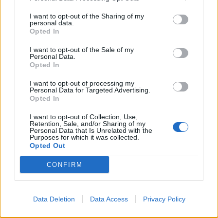
Imre Hilda
I want to opt-out of the Sharing of my
personal data.
Oktatás és nevelés területén dolgozom, de minden
Opted In
szabadidőmben írok. Szeretek belesni a hétköznapok függönye
I want to opt-out of the Sale of my
mögé és közben keresem az embert, a nőt a jól legyártott álarcok
Personal Data.
mögött. Néha meséket is írok, de gyakrabban novellákat,
Opted In
cikkeket és apró vicces történeteket.
I want to opt-out of processing my
Personal Data for Targeted Advertising.
Opted In
KAPCSOLÓDÓ CIKKEK
TÖBB A SZERZŐTŐL
I want to opt-out of Collection, Use,
Retention, Sale, and/or Sharing of my
Personal Data that Is Unrelated with the
Purposes for which it was collected.
Bivalytej és vino rosso 9.rész
Opted Out
CONFIRM
Heti horoszkóp december 15-21-ig
Data Deletion
Data Access
Privacy Policy