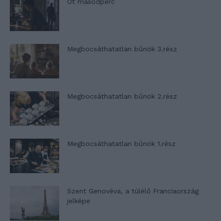
Öt másodperc
Megbocsáthatatlan bűnök 3.rész
Megbocsáthatatlan bűnök 2.rész
Megbocsáthatatlan bűnök 1.rész
Szent Genovéva, a túlélő Franciaország
jelképe