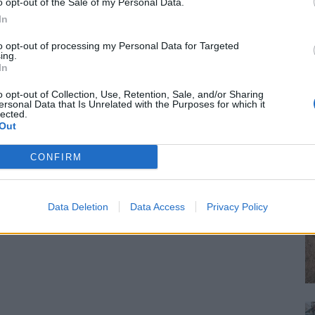
o opt-out of the Sale of my Personal Data.
In
to opt-out of processing my Personal Data for Targeted
ing.
In
o opt-out of Collection, Use, Retention, Sale, and/or Sharing
ersonal Data that Is Unrelated with the Purposes for which it
lected.
Out
CONFIRM
Data Deletion
Data Access
Privacy Policy