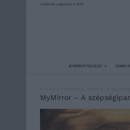
csütörtök, augusztus 6, 2026
MYMIRROR PÁLYÁZAT
FEMME F
Kezdőlap
A szépségipar Taigetosza – a világ tényle
MyMirror – A szépségipar