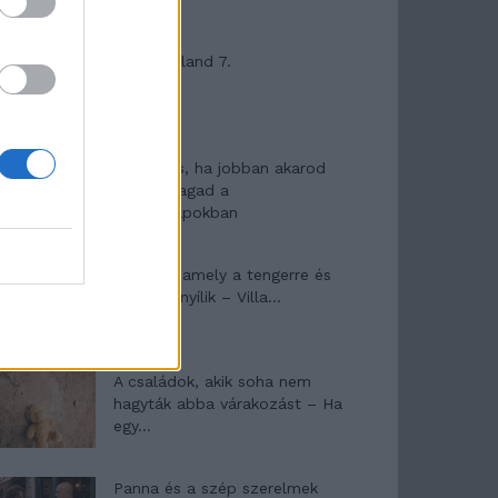
Máltai kaland 7.
10 tanács, ha jobban akarod
érezni magad a
hétköznapokban
Egy ház, amely a tengerre és
a fényre nyílik – Villa...
A családok, akik soha nem
hagyták abba várakozást – Ha
egy...
Panna és a szép szerelmek