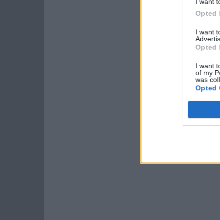
I want t
Opted 
I want 
Advertis
Opted 
I want t
of my P
was col
Opted 