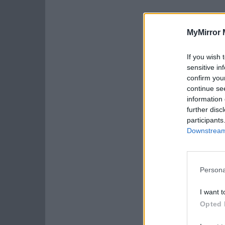
MyMirror 
If you wish 
sensitive in
confirm you
continue se
information 
further disc
participants
Downstream 
Persona
I want t
Opted 