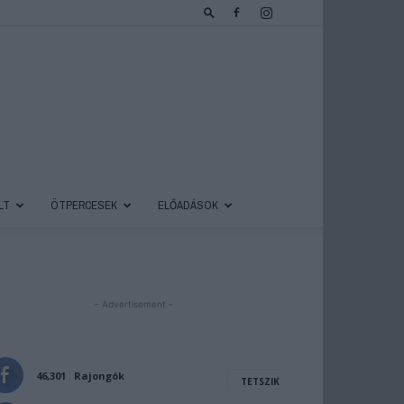
LT
ÖTPERCESEK
ELŐADÁSOK
- Advertisement -
46,301
Rajongók
TETSZIK