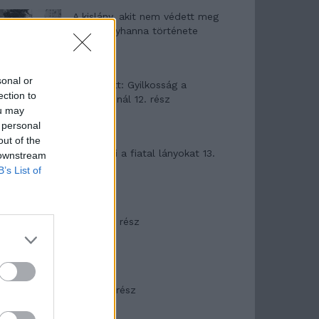
A kislány, akit nem védett meg
senki – Lyhanna története
sonal or
T. Barnett: Gyilkosság a
ection to
Garda-tónál 12. rész
ou may
 personal
out of the
T. szereti a fiatal lányokat 13.
 downstream
rész
B’s List of
Minka 10. rész
Minka 9. rész