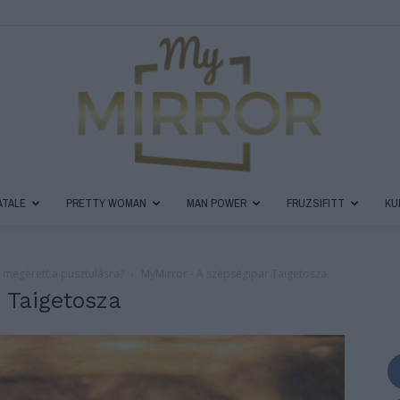
ATALE
PRETTY WOMAN
MAN POWER
FRUZSIFITT
KU
MyMirror
g megérett a pusztulásra?
MyMirror - A szépségipar Taigetosza
 Taigetosza
Magazin