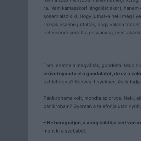
rá. Nem kamaszkori lángolást akart, hanem 
sosem alszik ki. Hogy juthat-e neki még ily
rózsák eszébe juttatták, hogy valaha többet 
belecsendesedett a posványba, mert akárkit 
Tom lehetne a megváltás, gondolta. Majd hir
erővel nyomta el a gondolatot, de ez a való
ezt felfognia? Kedves, figyelmes, és ki tudja
Pánikrohama volt, mondta az orvos. Neki, aki
pánikroham? Gyorsan a telefonja után nyúlt,
– Ne haragudjon, a virág küldője kint van 
ment ki a szobából.