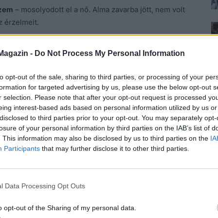
ézem
– mosolyodott el a nő. Alma zavarba jött, nem volt
 érzelmeit.
t intett a fejével.
Magazin -
Do Not Process My Personal Information
to opt-out of the sale, sharing to third parties, or processing of your per
formation for targeted advertising by us, please use the below opt-out s
r selection. Please note that after your opt-out request is processed y
tta meg, hogy beengedjék, amikor még azt hitte, Viktor
eing interest-based ads based on personal information utilized by us or
lment, ő el is üldözte.
disclosed to third parties prior to your opt-out. You may separately opt-
losure of your personal information by third parties on the IAB’s list of
elé menet a kedves arcú nő, de választ sem várva,
. This information may also be disclosed by us to third parties on the
IA
ndennek.
Participants
that may further disclose it to other third parties.
gyesül maradt, előkapta a mobilját, és keresgélni
l Data Processing Opt Outs
o opt-out of the Sharing of my personal data.
 szorongásos epizód, amely erős testi és lelki