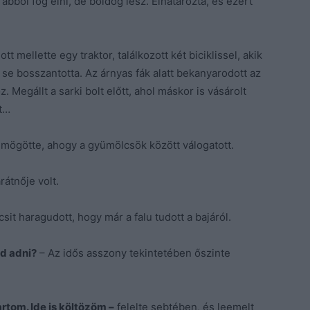
bból fog élni, de boldog lesz. Elhatározta, és ezért
tt mellette egy traktor, találkozott két biciklissel, akik
se bosszantotta. Az árnyas fák alatt bekanyarodott az
Megállt a sarki bolt előtt, ahol máskor is vásárolt
t…
 mögötte, ahogy a gyümölcsök között válogatott.
rátnője volt.
csit haragudott, hogy már a falu tudott a bajáról.
od adni?
– Az idős asszony tekintetében őszinte
tom. Ide is költözöm –
felelte sebtében, és leemelt