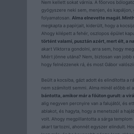
Nem kellett sokat várnia. A főorvos bólogat
gyógyszere neki sem, menjen, és kapáljon, 
folyamatosan.
Alma elnevette magát. Minth
megkapta a papírjait, kiderült, hogy a kocsij
Ahogy kilépett a fehér, oszlopos épület kap
történt valami, pusztán azért, mert élt, a n
akart Viktorra gondolni, arra sem, hogy meg
Miért jönne utána? Nem, biztosan van jobb dol
hogy felnézzenek rá, és most Gábor valószín
Beült a kocsiba, gázt adott és elindította a 
nem számított semmi. Alma minél előbb el a
bántotta, amikor már a főúton gurult: a virá
alig negyven percnyire van a falujától, és 
ablakot, és hagyta, hogy a menetszél a hajá
volt. Ahogy megpillantotta a sárga templom to
akart tartozni, ahonnét egyszer elindult. Ho