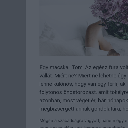
Egy macska…Tom. Az egész fura volt, 
vállát. Miért ne? Miért ne lehetne úgy
lenne különös, hogy van egy férfi, ak
folytonos önostorozást, amit tökélyr
azonban, most véget ér, bár hónapok
megbizsergett annak gondolatára, ho
Mégse a szabadságra vágyott, hanem egy e
nem a szex hiányzott, hanem a meghittség. 