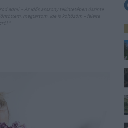
arod adni? – Az idős asszony tekintetében őszinte
döntöttem, megtartom. Ide is költözöm – felelte
ról."