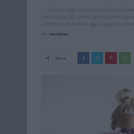
"– Láttam, hogy csinosítod a házat! El ak
kíváncsiság ült.– Nem, Aranka néni! Úgy 
sebtében, és leemelt egy pezsgőt is a polc
Írta:
Imre Hilda
-
Share