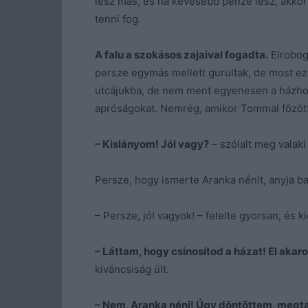
lesz más, és ha kevesebb pénze lesz, akkor a
tenni fog.
A falu a szokásos zajaival fogadta.
Elrobogo
persze egymás mellett gurultak, de most ez 
utcájukba, de nem ment egyenesen a házhoz. 
apróságokat. Nemrég, amikor Tommal főzöt
– Kislányom! Jól vagy?
– szólalt meg valaki
Persze, hogy ismerte Aranka nénit, anyja ba
– Persze, jól vagyok! – felelte gyorsan, és ki
– Láttam, hogy csinosítod a házat! El akar
kíváncsiság ült.
– Nem, Aranka néni! Úgy döntöttem, megtar