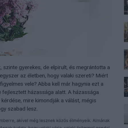
szinte gyerekes, de elpirult, és megrántotta a
 egyszer az életben, hogy valaki szereti? Miért
i figyelmes vele? Abba kell már hagynia ezt a
e fejlesztett házassága alatt. A házassága
 kérdése, mire kimondják a válást, mégis
gy szabad lesz.
mberre, akivel még lesznek közös élményeik. Almának
Annak tudata, hogy valaki várja, valaki örömmel gondol