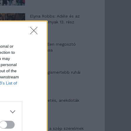
Elyna Robbs: Adéle és az
örökölt árnyak 13. rész
Woody Allen megosztó
sonal or
zsenialitása
ection to
ou may
 personal
out of the
A világ legismertebb ruhái
 downstream
B’s List of
Nyár, nevetés, anekdoták
Panna és a szép szerelmek