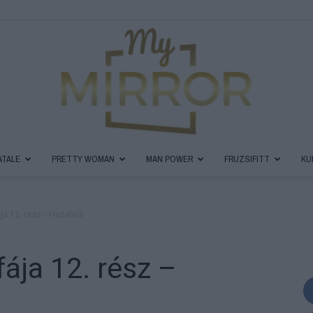
ATALE
PRETTY WOMAN
MAN POWER
FRUZSIFITT
KU
MyMirror
a 12. rész – Hazafelé
ája 12. rész –
Magazin