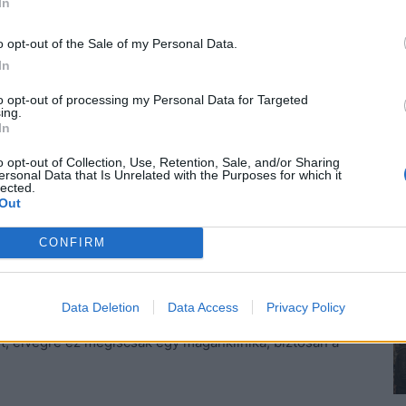
In
aximum 20-30 percig tart, és általában épp oly
tt. Első alkalommal gyakran életveszélyes állapotnak
o opt-out of the Sale of my Personal Data.
a zsibbadás, a száguldó pulzus és a fuldoklás érzése
In
n. Ezek az érzések könnyen összetéveszthetőek egyéb,
to opt-out of processing my Personal Data for Targeted
el.
ing.
In
n téves vészjelzéseket ad ki, ezért adrenalin
o opt-out of Collection, Use, Retention, Sale, and/or Sharing
ersonal Data that Is Unrelated with the Purposes for which it
enekülésre készteti. A roham bárhol és
lected.
Out
CONFIRM
múlt el pár óra, a roham emléke erősen kísértette.
nt maradnia. Nem beteg, nem akar pihenni, kint akar
házában. Érezni akarja a perszelő nap erejét, bele akar
Data Deletion
Data Access
Privacy Policy
de sokat, mert már farkaséhes megint, hiába evett
st, elvégre ez mégiscsak egy magánklinika, biztosan a