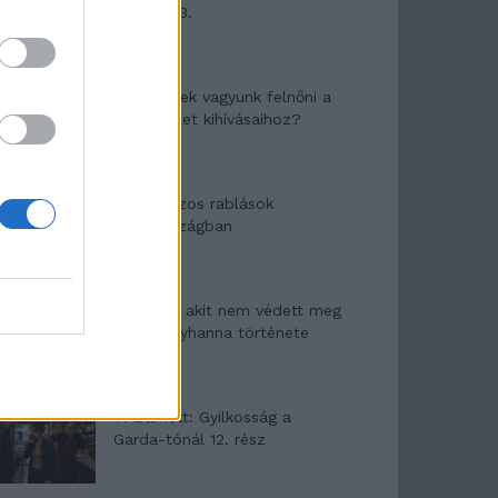
mítosza 3.
Képtelenek vagyunk felnőni a
felnőtt élet kihívásaihoz?
Altatógázos rablások
Olaszországban
A kislány, akit nem védett meg
senki – Lyhanna története
T. Barnett: Gyilkosság a
Garda-tónál 12. rész