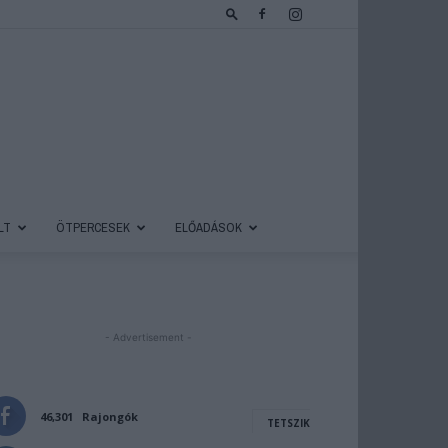
LT
ÖTPERCESEK
ELŐADÁSOK
- Advertisement -
46,301
Rajongók
TETSZIK