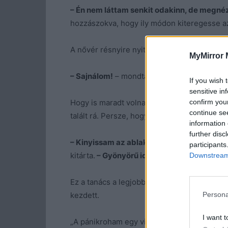
– Én nem láttam senkit odakinn, de megn
hozzászokva, hogy ily módon kiteregesse az
A nővér résnyire nyitotta az ajtót, aztán neme
MyMirror 
– Sajnálom!
– mondta kedvesen.
If you wish 
sensitive in
confirm you
Hogy is maradt volna, amikor az előbb tilto
continue se
talált rá. Persze, hogy elment, és nemhogy e
information 
further disc
– Kinyissam az ablakot?
– kérdezte még kif
participants
kitárta.
– Gyönyörű idő van! Ideje örülni mi
Downstream 
Ez a tanács a legjobbkor jött. A nő miután e
kezdett.
Persona
I want t
„A pánikroham egy villámcsapásként előtörő