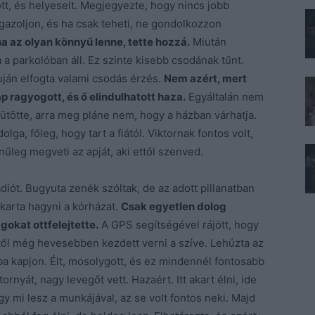
ott, és helyeselt. Megjegyezte, hogy nincs jobb
gazoljon, és ha csak teheti, ne gondolkozzon
a az olyan könnyű lenne, tette hozzá.
Miután
a a parkolóban áll. Ez szinte kisebb csodának tűnt.
uján elfogta valami csodás érzés.
Nem azért, mert
ap ragyogott, és ő elindulhatott haza.
Egyáltalán nem
ütötte, arra meg pláne nem, hogy a házban várhatja.
ga, főleg, hogy tart a fiától. Viktornak fontos volt,
űleg megveti az apját, aki ettől szenved.
rádiót. Bugyuta zenék szóltak, de az adott pillanatban
karta hagyni a kórházat.
Csak egyetlen dolog
gokat ottfelejtette.
A GPS segítségével rájött, hogy
ettől még hevesebben kezdett verni a szíve. Lehúzta az
ba kapjon. Élt, mosolygott, és ez mindennél fontosabb
rnyát, nagy levegőt vett. Hazaért. Itt akart élni, ide
gy mi lesz a munkájával, az se volt fontos neki. Majd