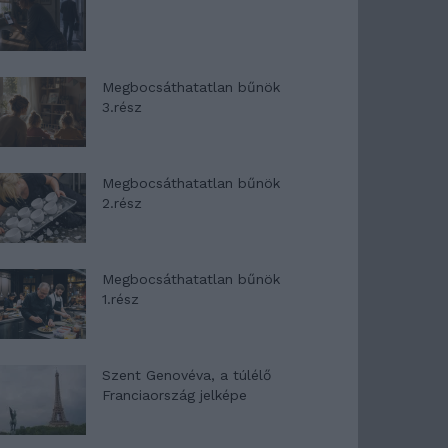
Megbocsáthatatlan bűnök
3.rész
Megbocsáthatatlan bűnök
2.rész
Megbocsáthatatlan bűnök
1.rész
Szent Genovéva, a túlélő
Franciaország jelképe