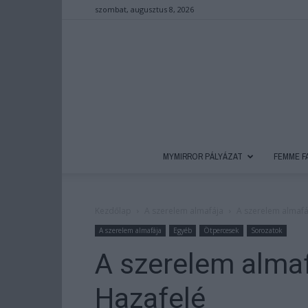
szombat, augusztus 8, 2026
MYMIRROR PÁLYÁZAT
FEMME F
Kezdőlap
A szerelem almafája
A szerelem almafáj
A szerelem almafája
Egyéb
Ötpercesek
Sorozatok
A szerelem almaf
Hazafelé