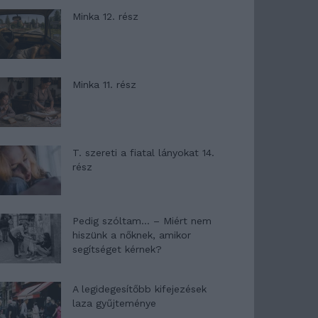
Minka 12. rész
Minka 11. rész
T. szereti a fiatal lányokat 14.
rész
Pedig szóltam… – Miért nem
hiszünk a nőknek, amikor
segítséget kérnek?
A legidegesítőbb kifejezések
laza gyűjteménye