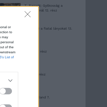
T. Barnett: Gyilkosság a
Garda-tónál 12. rész
sonal or
T. szereti a fiatal lányokat 13.
ection to
rész
ou may
 personal
out of the
Minka 10. rész
 downstream
B’s List of
Minka 9. rész
Máltai kaland 7.