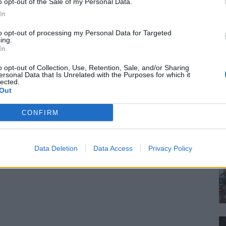
o opt-out of the Sale of my Personal Data.
In
to opt-out of processing my Personal Data for Targeted
ing.
In
o opt-out of Collection, Use, Retention, Sale, and/or Sharing
ersonal Data that Is Unrelated with the Purposes for which it
lected.
Out
CONFIRM
Data Deletion
Data Access
Privacy Policy