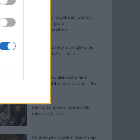
10 tanács, ha jobban akarod
érezni magad a
hétköznapokban
Egy ház, amely a tengerre és
a fényre nyílik – Villa...
A családok, akik soha nem
hagyták abba várakozást – Ha
egy...
Panna és a szép szerelmek
mítosza 2. rész
Az ereklyék modern dilemmája