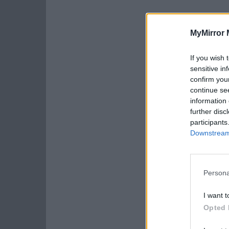
MyMirror 
If you wish 
sensitive in
confirm you
continue se
information 
further disc
participants
Downstream 
Persona
I want t
Opted 