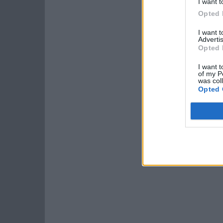
I want t
Opted 
I want 
Advertis
Opted 
I want t
of my P
was col
Opted 