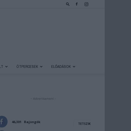
LT
ÖTPERCESEK
ELŐADÁSOK
- Advertisement -
46,301
Rajongók
TETSZIK