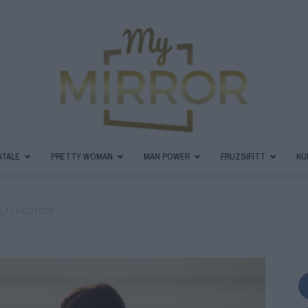
ATALE
PRETTY WOMAN
MAN POWER
FRUZSIFITT
KU
MyMirror
ck_1124521070
Magazin