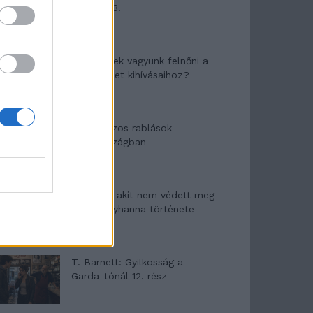
mítosza 3.
Képtelenek vagyunk felnőni a
felnőtt élet kihívásaihoz?
Altatógázos rablások
Olaszországban
A kislány, akit nem védett meg
senki – Lyhanna története
T. Barnett: Gyilkosság a
Garda-tónál 12. rész