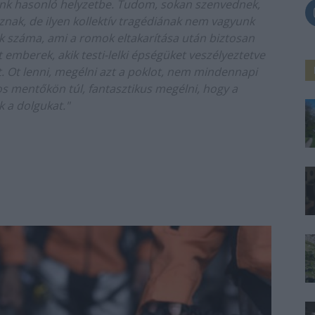
nk hasonló helyzetbe. Tudom, sokan szenvednek,
nak, de ilyen kollektív tragédiának nem vagyunk
ak száma, ami a romok eltakarítása után biztosan
t emberek, akik testi-lelki épségüket veszélyeztetve
t. Ot lenni, megélni azt a poklot, nem mindennapi
os mentőkön túl, fantasztikus megélni, hogy a
 a dolgukat."