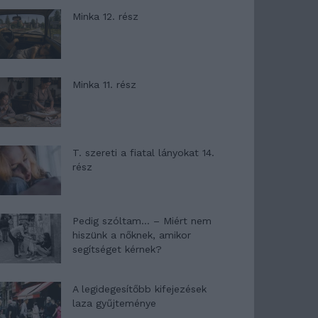
Minka 12. rész
Minka 11. rész
T. szereti a fiatal lányokat 14.
rész
Pedig szóltam… – Miért nem
hiszünk a nőknek, amikor
segítséget kérnek?
A legidegesítőbb kifejezések
laza gyűjteménye