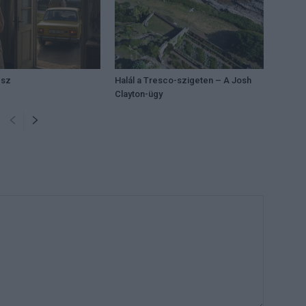
ész
Halál a Tresco-szigeten – A Josh
Clayton-ügy