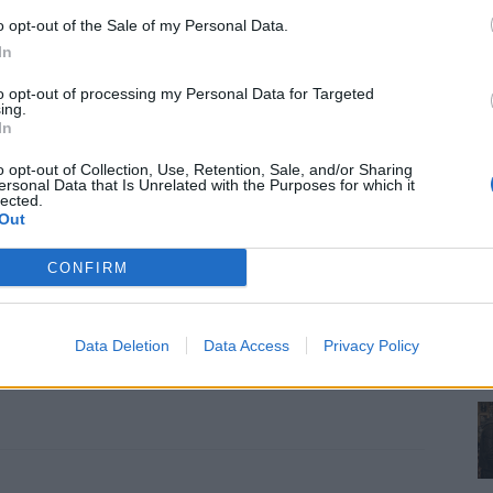
z emberi kapcsolatok is arról szólnának, hogy nem
o opt-out of the Sale of my Personal Data.
 a másik nem tud teljesíteni, és nem hánynánk ezt a
In
to opt-out of processing my Personal Data for Targeted
ing.
In
az utcára, ha felelősségteljesebben bánnánk az
 bízták az életüket. Ezért kell megtanítani
o opt-out of Collection, Use, Retention, Sale, and/or Sharing
ersonal Data that Is Unrelated with the Purposes for which it
 Nem plüss, amit simogathatnak, amíg kedvük tartja.
lected.
Out
másra, mint arra, hogy milyen csodálatos
CONFIRM
és ennél fontosabb nincs ebben a világban. Legyünk
szik, hogy ilyen munkában szakavatottan részt
Data Deletion
Data Access
Privacy Policy