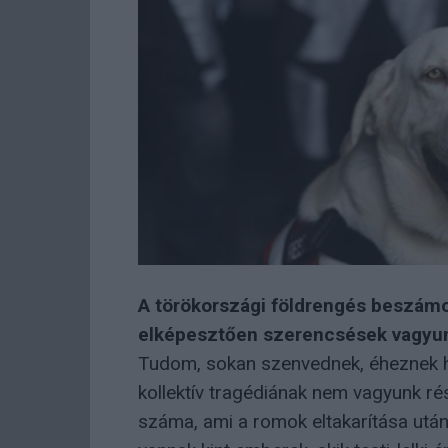
A törökországi földrengés beszámo
elképesztően szerencsések vagyun
Tudom, sokan szenvednek, éheznek ha
kollektív tragédiának nem vagyunk ré
száma, ami a romok eltakarítása után