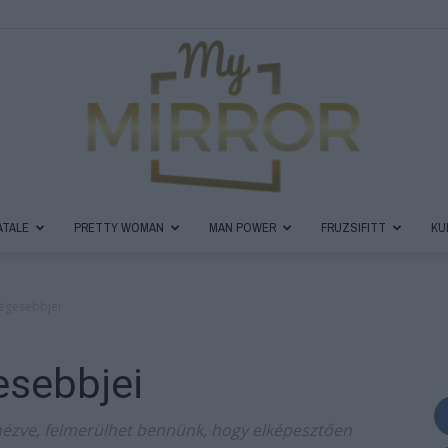
ATALE
PRETTY WOMAN
MAN POWER
FRUZSIFITT
KU
MyMirror
ségesebbjei
esebbjei
Magazin
nézve, felmerülhet bennünk, hogy elképesztően