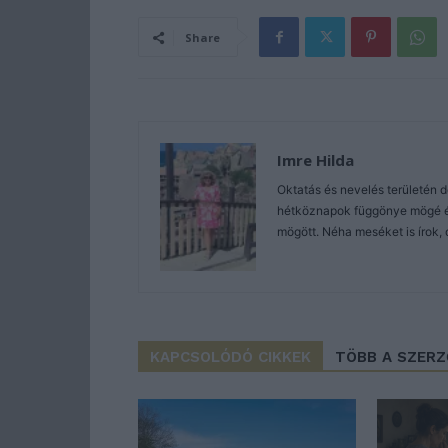
Share
Imre Hilda
Oktatás és nevelés területén 
hétköznapok függönye mögé és 
mögött. Néha meséket is írok, 
KAPCSOLÓDÓ CIKKEK
TÖBB A SZER