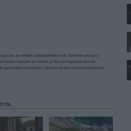
dolgozom, de minden szabadidőmben írok. Szeretek belesni a
közben keresem az embert, a nőt a jól legyártott álarcok
de gyakrabban novellákat, cikkeket és apró vicces történeteket.
ZŐTŐL