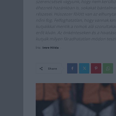
szerencsések vagyunk, hogy nem kerültü
éheznek hazánkban is, sokakat bántalmaz
részesei. Húszezer fölött van az elhunyt
nőni fog. Felfoghatatlan, hogy vannak kin
kutyáikkal mentik a romok alá szorultaka
erőt kíván. Az önkénteseken és a hivatás
kutyák milyen fáradhatatlan módon teszik
Írta:
Imre Hilda
-
Share