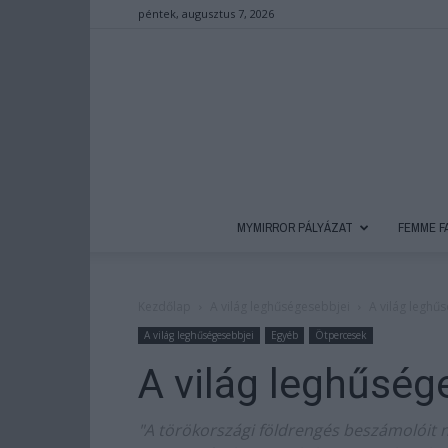
péntek, augusztus 7, 2026
MYMIRROR PÁLYÁZAT
FEMME F
Kezdőlap
A világ leghűségesebbjei
A világ leghű
A világ leghűségesebbjei
Egyéb
Ötpercesek
A világ leghűség
"A törökországi földrengés beszámolóit 