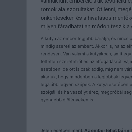
vannak kint emberek, akik testi-lelki
romok alá szorultakat. Ot lenni, megé
önkénteseken és a hivatásos mentőkön
milyen fáradhatatlan módon teszik a 
A kutya az ember legjobb barátja, és nincs 
mindig szereti az embert. Akkor is, ha az e
rendesen. Van valami a kutyákban, amit egy
feltétlen szeretetről és az elfogadásról, va
esetében, de ott is csak addig, míg nem várh
akarjuk, hogy mindenben a legjobbak legyen
legalább legyen szépek. A kutya esetében ez
szolgál, és ha veszélyt érez, megpróbál se
gyengébb élőlényeken is.
Jelen esetben ment.
Az ember lehet bármily