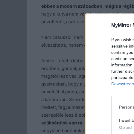
ebben a modern században, mégis a régi ba
hogy a kutya nem vár el jutalmat, neki nem f
önzetlenül, csak azért, mert arra képezték k
MyMirror 
Nem cirkuszol, nem nyafog, nem kezd panasz
If you wish 
elveszítette, hanem ellátja a feladatát, és e
sensitive in
confirm you
continue se
Amikor tehát a kóbor kutyákra gondolunk, az
information 
erdőben, gondoljunk az emberre, aki miatt 
further disc
magától lesz vad, agresszív vagy támadó. Ez 
participants
gyakrabban, hogy a gazdának nevezett valaki 
Downstream 
neveli át olyanná, amellyé később válik. A
a kárára van. Szereti, ha úgy van kedve. Mo
mellett, fegyelmezettebben, mint sok kisgye
Persona
szereplője lesz életének. Akkor, ha baj van.
I want t
szükségünk van rá.
Akkor, ha hasznunk szá
Opted 
négylábú barátainktól, akik megelégednek a