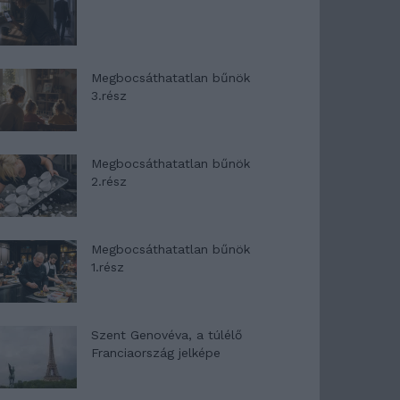
Megbocsáthatatlan bűnök
3.rész
Megbocsáthatatlan bűnök
2.rész
Megbocsáthatatlan bűnök
1.rész
Szent Genovéva, a túlélő
Franciaország jelképe