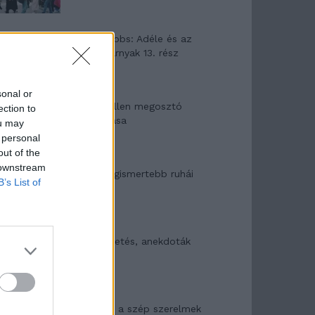
Elyna Robbs: Adéle és az
örökölt árnyak 13. rész
sonal or
Woody Allen megosztó
ection to
zsenialitása
ou may
 personal
out of the
 downstream
A világ legismertebb ruhái
B’s List of
Nyár, nevetés, anekdoták
Panna és a szép szerelmek