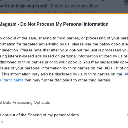
rátját hívja segítségül
. Ebben az a fantasztikus,
ontos a pénz, a kitüntetés, hanem teszi a dolgát
i.
Magazin -
Do Not Process My Personal Information
kodni a családjára, pedig valószínűleg rég
to opt-out of the sale, sharing to third parties, or processing of your per
zt maximális odaadással teszi.
formation for targeted advertising by us, please use the below opt-out s
r selection. Please note that after your opt-out request is processed y
eing interest-based ads based on personal information utilized by us or
okra, akiket kidobálnak az autókból, akiket kiraknak az
disclosed to third parties prior to your opt-out. You may separately opt-
ez történik. Gondoljunk arra, hogy egy kutya nem
losure of your personal information by third parties on the IAB’s list of
ritka esetben fordul elő, az viszont sokkal
. This information may also be disclosed by us to third parties on the
IA
veszi rá a rosszra. Ő bánja, üti-vágja, kínozza, és
Participants
that may further disclose it to other third parties.
 legtöbb kutya mégse lesz emberevő, de az ember mégis
rog, ha a buszon látja, ha egy étteremben ül a gazdája
rek, de ha szüksége van rá, akkor a kutya fontos
l Data Processing Opt Outs
Mi emberek, mindig akkor akarunk valakit, ha
o opt-out of the Sharing of my personal data.
rmazik belőle. Hányszor, de hányszor tanulhatnák
In
zzal, hogy megsimogatjuk a fejüket, vagy szaladgálunk