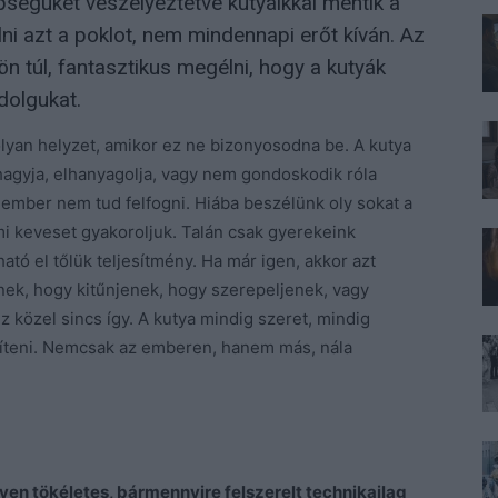
 épségüket veszélyeztetve kutyáikkal mentik a
lni azt a poklot, nem mindennapi erőt kíván. Az
 túl, fantasztikus megélni, hogy a kutyák
dolgukat.
olyan helyzet, amikor ez ne bizonyosodna be. A kutya
lhagyja, elhanyagolja, vagy nem gondoskodik róla
 ember nem tud felfogni. Hiába beszélünk oly sokat a
jmi keveset gyakoroljuk. Talán csak gyerekeink
ató el tőlük teljesítmény. Ha már igen, akkor azt
ek, hogy kitűnjenek, hogy szerepeljenek, vagy
 közel sincs így. A kutya mindig szeret, mindig
gíteni. Nemcsak az emberen, hanem más, nála
en tökéletes, bármennyire felszerelt technikailag