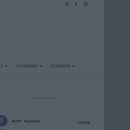
LT
ÖTPERCESEK
ELŐADÁSOK
- Advertisement -
46,301
Rajongók
TETSZIK