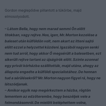
Gordon meglepődve pillantott a tükörbe, majd
elmosolyodott.
– Látom Bella, hogy nem marad semmi Ön előtt
titokban, vagy rejtve. Nos, igen, Mr. Morton kezelése a
baleset után külföldön volt, nem akart az itteni sajtó
előtt ezzel a helyzettel küzdeni. Igazából nagyon senki
nem tud arról, hogy akkor Ő megsérült a balesetben, ezt
sikerült rejtve tartani az újságírók előtt. Szinte azonnal
egy privát kórházba szállították, majd utána, ahogy az
állapota engedte a külföldi specialistához. De honnan
tud a sérülésekről? Mr. Morton nagyon figyel rá, hogy ne
látszódjanak.
– Amikor egyik nap megérkeztem a házba, rögtön
lementem az edzőterembe, hogy beszéljek vele a
felmondásomról. De mielőtt beléphettem volna,