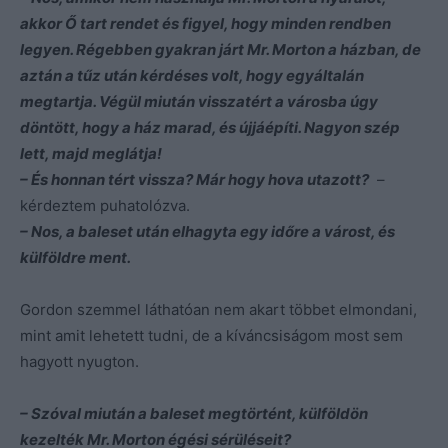
akkor Ő tart rendet és figyel, hogy minden rendben
legyen. Régebben gyakran járt Mr. Morton a házban, de
aztán a tűz után kérdéses volt, hogy egyáltalán
megtartja. Végül miután visszatért a városba úgy
döntött, hogy a ház marad, és újjáépíti. Nagyon szép
lett, majd meglátja!
– És honnan tért vissza? Már hogy hova utazott?
–
kérdeztem puhatolózva.
– Nos, a baleset után elhagyta egy időre a várost, és
külföldre ment.
Gordon szemmel láthatóan nem akart többet elmondani,
mint amit lehetett tudni, de a kíváncsiságom most sem
hagyott nyugton.
– Szóval miután a baleset megtörtént, külföldön
kezelték Mr. Morton égési sérüléseit?