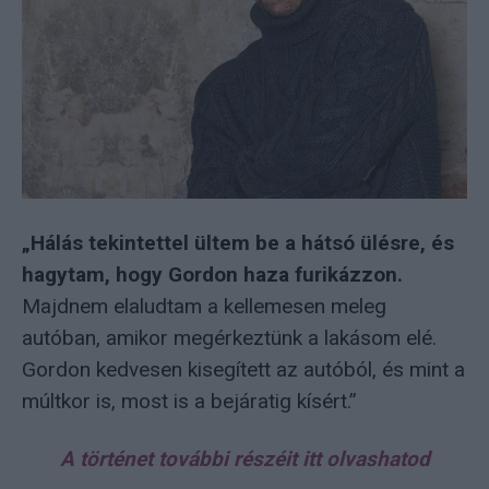
„Hálás tekintettel ültem be a hátsó ülésre, és
hagytam, hogy Gordon haza furikázzon.
Majdnem elaludtam a kellemesen meleg
autóban, amikor megérkeztünk a lakásom elé.
Gordon kedvesen kisegített az autóból, és mint a
múltkor is, most is a bejáratig kísért.”
A történet további részéit itt olvashatod