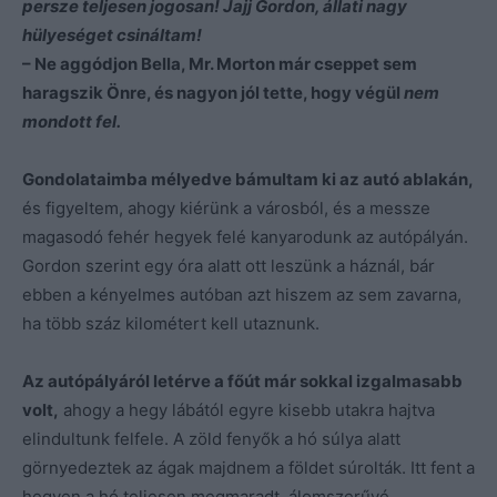
persze teljesen jogosan! Jajj Gordon, állati nagy
hülyeséget csináltam!
– Ne aggódjon Bella, Mr. Morton már cseppet sem
haragszik Önre, és nagyon jól tette, hogy végül
nem
mondott fel.
Gondolataimba mélyedve bámultam ki az autó ablakán,
és figyeltem, ahogy kiérünk a városból, és a messze
magasodó fehér hegyek felé kanyarodunk az autópályán.
Gordon szerint egy óra alatt ott leszünk a háznál, bár
ebben a kényelmes autóban azt hiszem az sem zavarna,
ha több száz kilométert kell utaznunk.
Az autópályáról letérve a főút már sokkal izgalmasabb
volt,
ahogy a hegy lábától egyre kisebb utakra hajtva
elindultunk felfele. A zöld fenyők a hó súlya alatt
görnyedeztek az ágak majdnem a földet súrolták. Itt fent a
hegyen a hó teljesen megmaradt, álomszerűvé