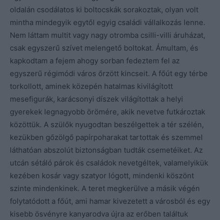
oldalán csodálatos ki boltocskák sorakoztak, olyan volt
mintha mindegyik egytől egyig családi vállalkozás lenne.
Nem láttam multit vagy nagy otromba csilli-villi áruházat,
csak egyszerű szívet melengető boltokat. Ámultam, és
kapkodtam a fejem ahogy sorban fedeztem fel az
egyszerű régimódi város őrzött kincseit. A főút egy térbe
torkollott, aminek közepén hatalmas kivilágított
mesefigurák, karácsonyi díszek világítottak a helyi
gyerekek legnagyobb örömére, akik nevetve futkároztak
közöttük. A szülők nyugodtan beszélgettek a tér szélén,
kezükben gőzölgő papírpoharakat tartottak és szemmel
láthatóan abszolút biztonságban tudták csemetéiket. Az
utcán sétáló párok és családok nevetgéltek, valamelyikük
kezében kosár vagy szatyor lógott, mindenki köszönt
szinte mindenkinek. A teret megkerülve a másik végén
folytatódott a főút, ami hamar kivezetett a városból és egy
kisebb ösvényre kanyarodva újra az erőben találtuk