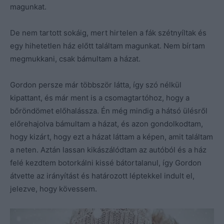
magunkat.
De nem tartott sokáig, mert hirtelen a fák szétnyíltak és
egy hihetetlen ház előtt találtam magunkat. Nem bírtam
megmukkani, csak bámultam a házat.
Gordon persze már többször látta, így szó nélkül
kipattant, és már ment is a csomagtartóhoz, hogy a
bőröndömet előhalássza. Én még mindig a hátsó ülésről
előrehajolva bámultam a házat, és azon gondolkodtam,
hogy kizárt, hogy ezt a házat láttam a képen, amit találtam
a neten. Aztán lassan kikászálódtam az autóból és a ház
felé kezdtem botorkálni kissé bátortalanul, így Gordon
átvette az irányítást és határozott léptekkel indult el,
jelezve, hogy kövessem.