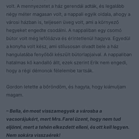
volt. A mennyezetet a ház gerendái adták, és legalább
négy méter magasan volt, a nappali egyik oldala, ahogy a
városi házban is, teljesen üveg volt, ami a környező
hegyeket engedte csodálni. A nappaliban egy csomó
bútor volt még lefóliázva és érintetlenül hagyva. Egyedül
a konyha volt kész, ami stílusosan olvadt bele a ház
hangulatába fenyőből készült bútorlapjaival. A nappaliban
hatalmas kő kandalló állt, ezek szerint Erik nem engedi,
hogy a régi démonok félelembe tartsák.
Gordon letette a bőröndöm, és hagyta, hogy kiámuljam
magam.
– Bella, én most visszamegyek a városba a
vacsorájukért, mert Mrs. Farel üzent, hogy nem tud
eljönni, mert a tehén elkezdett elleni, és ott kell legyen.
Nem sokára visszaérek!