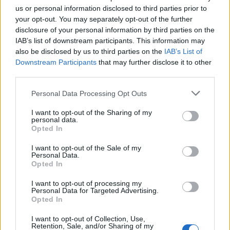
Egyetlen szoba sem volt berendezve, kivéve az egyiket,
us or personal information disclosed to third parties prior to
amelyben egy hatalmas ágy volt, de semmi több.
your opt-out. You may separately opt-out of the further
disclosure of your personal information by third parties on the
IAB’s list of downstream participants. This information may
A szoba sarkában dobozok voltak felhalmozva, bennük
also be disclosed by us to third parties on the
IAB’s List of
plédeket, takarókat, párnákat találtam, egy másikban
Downstream Participants
that may further disclose it to other
ágyneműhuzatokat, lepedőket és törölközőket. Nem
third parties.
vacakoltam sokáig, és elkezdtem felhúzni egy garnitúrát,
Personal Data Processing Opt Outs
hiszen valahol aludni csak kell. Mondjuk elkezdtem
gondolkodni azon, hogy vajon ki fog itt, és a másik hol,
I want to opt-out of the Sharing of my
personal data.
mert csak egy ágyat találtam az egész házban eddig. Nos,
Opted In
ez majd kiderül, de legalább addig csinálok valamit.
I want to opt-out of the Sale of my
A lepedőt előhalászva a szokásos módszeremet
Personal Data.
használva, felmásztam a vadi új ágyra, és elkezdtem
Opted In
rászuszakolni a gumis lepedőt a matrac sarkaira. Nem
I want to opt-out of processing my
volt egyszerű, pláne úgy, hogy a matracon térdeltem,
Personal Data for Targeted Advertising.
Opted In
dehát, ha ez a módszer, akkor ez.
I want to opt-out of Collection, Use,
Retention, Sale, and/or Sharing of my