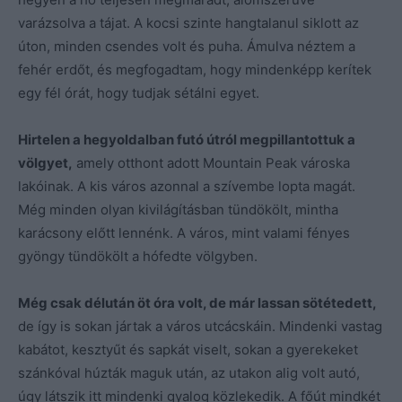
varázsolva a tájat. A kocsi szinte hangtalanul siklott az
úton, minden csendes volt és puha. Ámulva néztem a
fehér erdőt, és megfogadtam, hogy mindenképp kerítek
egy fél órát, hogy tudjak sétálni egyet.
Hirtelen a hegyoldalban futó útról megpillantottuk a
völgyet,
amely otthont adott Mountain Peak városka
lakóinak. A kis város azonnal a szívembe lopta magát.
Még minden olyan kivilágításban tündökölt, mintha
karácsony előtt lennénk. A város, mint valami fényes
gyöngy tündökölt a hófedte völgyben.
Még csak délután öt óra volt, de már lassan sötétedett,
de így is sokan jártak a város utcácskáin. Mindenki vastag
kabátot, kesztyűt és sapkát viselt, sokan a gyerekeket
szánkóval húzták maguk után, az utakon alig volt autó,
úgy látszik itt mindenki gyalog közlekedik. A főút mindkét