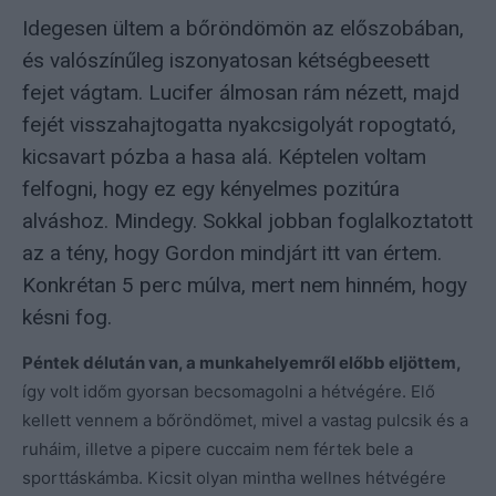
Idegesen ültem a bőröndömön az előszobában,
és valószínűleg iszonyatosan kétségbeesett
fejet vágtam. Lucifer álmosan rám nézett, majd
fejét visszahajtogatta nyakcsigolyát ropogtató,
kicsavart pózba a hasa alá. Képtelen voltam
felfogni, hogy ez egy kényelmes pozitúra
alváshoz. Mindegy. Sokkal jobban foglalkoztatott
az a tény, hogy Gordon mindjárt itt van értem.
Konkrétan 5 perc múlva, mert nem hinném, hogy
késni fog.
Péntek délután van, a munkahelyemről előbb eljöttem,
így volt időm gyorsan becsomagolni a hétvégére. Elő
kellett vennem a bőröndömet, mivel a vastag pulcsik és a
ruháim, illetve a pipere cuccaim nem fértek bele a
sporttáskámba. Kicsit olyan mintha wellnes hétvégére