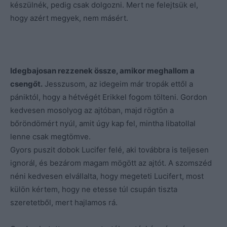
készülnék, pedig csak dolgozni. Mert ne felejtsük el,
hogy azért megyek, nem másért.
Idegbajosan rezzenek össze, amikor meghallom a
csengőt.
Jesszusom, az idegeim már tropák ettől a
pániktól, hogy a hétvégét Erikkel fogom tölteni. Gordon
kedvesen mosolyog az ajtóban, majd rögtön a
bőröndömért nyúl, amit úgy kap fel, mintha libatollal
lenne csak megtömve.
Gyors puszit dobok Lucifer felé, aki továbbra is teljesen
ignorál, és bezárom magam mögött az ajtót. A szomszéd
néni kedvesen elvállalta, hogy megeteti Lucifert, most
külön kértem, hogy ne etesse túl csupán tiszta
szeretetből, mert hajlamos rá.