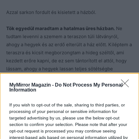
Azzal sarkon fordult és kisietett a házból.
Tök egyedül maradtam a hatalmas üres házban.
Ne
tudtam levenni a szemem a teraszon túli látványról,
ahogy a hegyek és az erdő elterült a ház előtt. Kiléptem a
teraszra és kicsit megborzongtam a hideg széltől, ami
kezdett erőre kapni, de ez sem tántorított el attól, hogy
lássam, ahogy a hegyek lassan teljes sötétségbe
burkolóznak. Visszamentem a nappaliba és a kandallót
messze elkerülve felmentem a hatalmas fa lépcsősoron,
MyMirror Magazin -
Do Not Process My Personal
Information
ami az emeletre vezetett.
If you wish to opt-out of the sale, sharing to third parties, or
A nappaliból felpillantva látni lehetett a fenti emelet
processing of your personal or sensitive information for
folyosóját, és az onnan nyíló szobák ajtajait. Összesen
targeted advertising by us, please use the below opt-out
section to confirm your selection. Please note that after your
négy szobát számoltam, kettőhöz hatalmas kádas
opt-out request is processed you may continue seeing
fürdőszoba is tartozott, kettőhöz apró zuhanyzós.
interest-based ads based on personal information utilized by