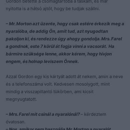
Gordon betette a csomagtartóba a táskám, és már
nyitotta is a hátsó ajtót, hogy be tudjak szállni.
– Mr. Morton azt üzente, hogy csak estére érkezik meg a
nyaralóba, de addig Ön, amit tud, azt nyugodtan
pakoljon ki, és rendezze úgy ahogy gondolja. Mrs. Farel
a gondnok, este 7 körül át fogja vinni a vacsorát. Ha
bármire szüksége lenne, akkor kérem, hogy hívjon
engem, és holnap leviszem Önnek.
Azzal Gordon egy kis kártyát adott át nekem, amin a neve
és a telefonszáma volt. Kedvesen mosolygott, mint
mindig a visszapillantó tükörben, ami kicsit
megnyugtatott.
– Mrs. Farel mit csinál a nyaralónál?
– kérdeztem
óvatosan.
– Nos, amikor nem használja Mr. Morton a nyaralót,