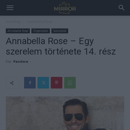
Kezdőlap
Annabella Rose
Annabella Rose
Ötpercesek
Sorozatok
Annabella Rose – Egy
szerelem története 14. rész
Írta:
Pandora
-