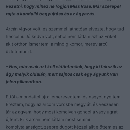
vezetni, hogy mihez ne fogjon Miss Rose. Már szerepel
rajta a kandalló begyújtása és az ágyazás.
Arcán vigyor volt, és szemmel láthatóan élvezte, hogy tud
heccelni. Jó kedve volt, sehol nem láttam azt az Eriket,
akit otthon ismertem, a mindig komor, merev arcú
üzletembert.
– Nos, már csak azt kell eldöntenünk, hogy ki fekszik az
ágy melyik oldalán, mert sajnos csak egy ágyunk van
jelen pillanatban.
Ettől a mondattól újra lemerevedtem, és nagyot nyeltem.
Éreztem, hogy az arcom vörösbe megy át, és vészesen
jár az agyam, hogy most komolyan gondolja vagy ugrat
újfent. Erik arcán nem láttam most semmi
komolytalanságot, zsebre dugott kézzel állt előttem és az