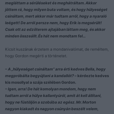
megláttam a sérüléseket és meghátráltam. Akkor
jöttem rá, hogy milyen buta voltam, és hogy hülyeséget
csináltam, mert akkor már tudtam arról, hogy a nyaraló
leégett! De arról persze nem, hogy Erik is megsérült!
Csak ott az edzőterem ajtajában láttam meg, és akkor
minden összeállt. És hát nem mondtam fel…
Kicsit kuszának érzetem a mondanivalómat, de reméltem,
hogy Gordon megérti a történetet.
– A „hülyeséget csináltam” arra érti kedves Bella, hogy
megpróbálta begyújtani a kandallót?
– kérdezte kedves
kis mosollyal a szája szélében Gordon.
– Igen, arra! De hát komolyan mondom, hogy nem
tudtam arról a hülye kallantyúról, amit át kell állítani,
hogy ne füstöljön a szobába az egész. Mr. Morton
nagyon kiakadt és nagyon csúnyán beszélt velem,