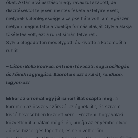
őket. Aztán a választásom egy ravaszul szabott, de
díszítésektől teljesen mentes fekete estélyire esett,
melynek különlegessége a csipke háta volt, ami egészen
mélyen megmutatta a viselője formás alakját. Sylvia alakja
tökéletes volt, ezt a ruhát simán felveheti.
Sylvia elégedetten mosolygott, és kivette a kezemből a
ruhát.
– Látom Bella kedves, önt nem téveszti meg a csillogás
és kövek ragyogása. Szeretem ezt a ruhát, rendben,
legyen ez!
Ekkor az orromat egy jól ismert illat csapta meg,
a
karomon az összes szőrszál az égnek állt, és szívem
kissé hevesebben kezdett verni. Éreztem, hogy valaki
közvetlenül a hátam mögé lép, aurája az enyémbe olvad.
Jóleső bizsergés fogott el, és nem volt erőm