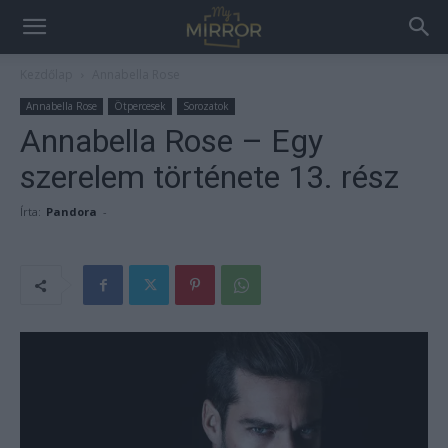
Kezdőlap
Annabella Rose
Annabella Rose
Ötpercesek
Sorozatok
Annabella Rose – Egy
szerelem története 13. rész
Írta:
Pandora
-