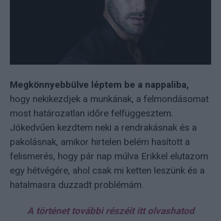
Megkönnyebbülve léptem be a nappaliba,
hogy nekikezdjek a munkának, a felmondásomat
most határozatlan időre felfüggesztem.
Jókedvűen kezdtem neki a rendrakásnak és a
pakolásnak, amikor hirtelen belém hasított a
felismerés, hogy pár nap múlva Erikkel elutazom
egy hétvégére, ahol csak mi ketten leszünk és a
hatalmasra duzzadt problémám.
A történet további részéit itt olvashatod