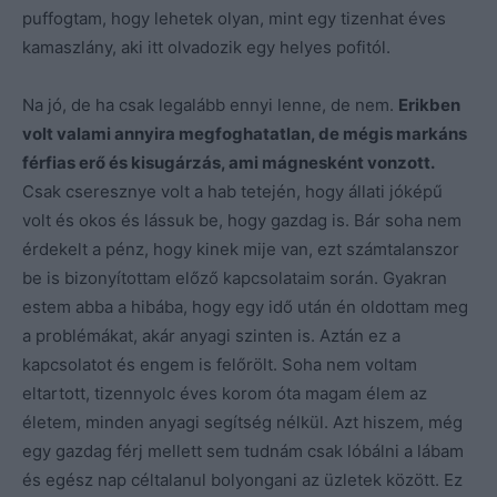
puffogtam, hogy lehetek olyan, mint egy tizenhat éves
kamaszlány, aki itt olvadozik egy helyes pofitól.
Na jó, de ha csak legalább ennyi lenne, de nem.
Erikben
volt valami annyira megfoghatatlan, de mégis markáns
férfias erő és kisugárzás, ami mágnesként vonzott.
Csak cseresznye volt a hab tetején, hogy állati jóképű
volt és okos és lássuk be, hogy gazdag is. Bár soha nem
érdekelt a pénz, hogy kinek mije van, ezt számtalanszor
be is bizonyítottam előző kapcsolataim során. Gyakran
estem abba a hibába, hogy egy idő után én oldottam meg
a problémákat, akár anyagi szinten is. Aztán ez a
kapcsolatot és engem is felőrölt. Soha nem voltam
eltartott, tizennyolc éves korom óta magam élem az
életem, minden anyagi segítség nélkül. Azt hiszem, még
egy gazdag férj mellett sem tudnám csak lóbálni a lábam
és egész nap céltalanul bolyongani az üzletek között. Ez