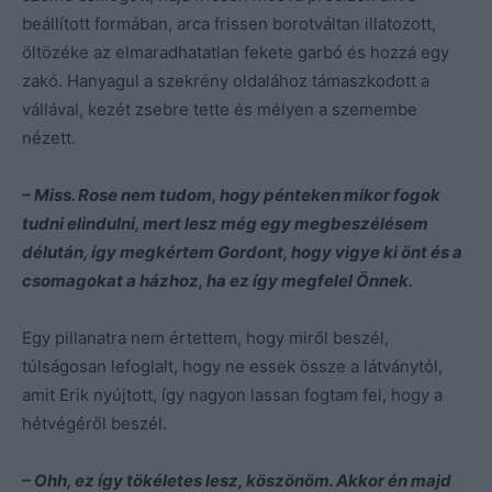
beállított formában, arca frissen borotváltan illatozott,
öltözéke az elmaradhatatlan fekete garbó és hozzá egy
zakó. Hanyagul a szekrény oldalához támaszkodott a
vállával, kezét zsebre tette és mélyen a szemembe
nézett.
– Miss. Rose nem tudom, hogy pénteken mikor fogok
tudni elindulni, mert lesz még egy megbeszélésem
délután, így megkértem Gordont, hogy vigye ki önt és a
csomagokat a házhoz, ha ez így megfelel Önnek.
Egy pillanatra nem értettem, hogy miről beszél,
túlságosan lefoglalt, hogy ne essek össze a látványtól,
amit Erik nyújtott, így nagyon lassan fogtam fel, hogy a
hétvégéről beszél.
– Ohh, ez így tökéletes lesz, köszönöm. Akkor én majd