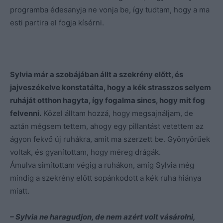
programba édesanyja ne vonja be, így tudtam, hogy a ma
esti partira el fogja kísérni.
Sylvia már a szobájában állt a szekrény előtt, és
jajveszékelve konstatálta, hogy a kék strasszos selyem
ruháját otthon hagyta, így fogalma sincs, hogy mit fog
felvenni.
Közel álltam hozzá, hogy megsajnáljam, de
aztán mégsem tettem, ahogy egy pillantást vetettem az
ágyon fekvő új ruhákra, amit ma szerzett be. Gyönyörűek
voltak, és gyanítottam, hogy méreg drágák.
Ámulva simítottam végig a ruhákon, amíg Sylvia még
mindig a szekrény előtt sopánkodott a kék ruha hiánya
miatt.
– Sylvia ne haragudjon, de nem azért volt vásárolni,