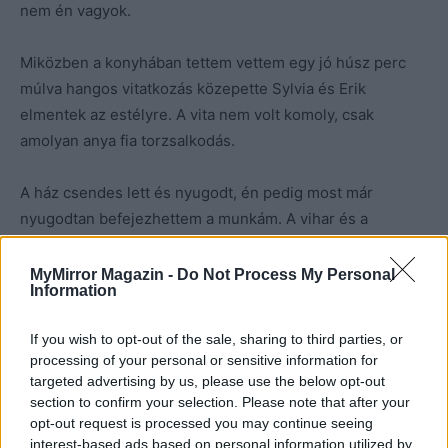
nem én vagyok.
Miközben a konyhában tettem vettem egy jó húsz perc
múlva hangos vitatkozás közepette Sylvia és Erik
elmentek az estélyre. A vita nem volt komoly, csak
amolyan anya fia torzsalkodás.
A ház csendes lett és nyugodt, én pedig most már
nyugodtan befejezhettem a munkám. A vihar és a
villámcsapás kivonult a környezetemből.
MyMirror Magazin -
Do Not Process My Personal
Information
Mire a végére értem a dolgomnak már nagyon késő volt,
így hulla fáradtan léptem ki a bejárati ajtón.
If you wish to opt-out of the sale, sharing to third parties, or
Meglepetésemre Gordon ált a kapufeljárón, és a kocsiban
processing of your personal or sensitive information for
olvasott. Ahogy meglátta, hogy kilépek az ajtón, kipattant
targeted advertising by us, please use the below opt-out
a kocsiból, és a hátsó ajtót szélesre tárta.
section to confirm your selection. Please note that after your
opt-out request is processed you may continue seeing
interest-based ads based on personal information utilized by