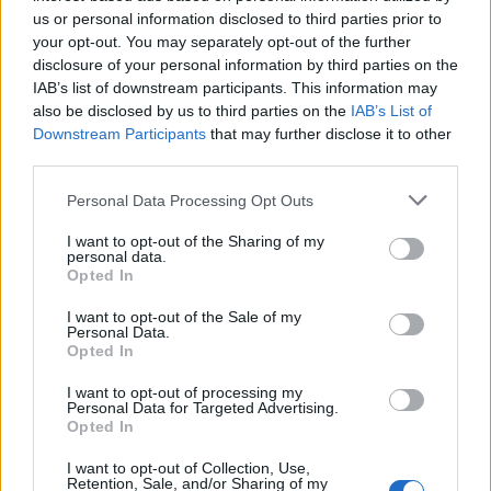
– Jó estét Miss. Rose! Mr. Morton kérte, hogy ma este
us or personal information disclosed to third parties prior to
vigyem haza Önt, mert nem szeretné, ha későn egyedül
your opt-out. You may separately opt-out of the further
sétálna haza.
disclosure of your personal information by third parties on the
IAB’s list of downstream participants. This information may
also be disclosed by us to third parties on the
IAB’s List of
Egy pillanatra ledermedtem,
de aztán óriási hálát
Downstream Participants
that may further disclose it to other
érzetem Erik iránt, hogy gondolt erre,
és örömmel
third parties.
fogadtam most el ezt a kedvességet, mivel majd
Personal Data Processing Opt Outs
összeestem a fáradtságtól. Most, hogy Sylvia itt van, elég
sok időmet elveszi a munkától, hogy a cuccait
I want to opt-out of the Sharing of my
personal data.
keresgéljem, vagy segítsek neki megfelelő ruhát,
Opted In
sminket, táskát választani az éppen hivatalos
programjához, szóval kissé megcsúszok a munka
I want to opt-out of the Sale of my
Personal Data.
befejezésével. Ezek szerint ezt Erik látta, vagy
Opted In
észrevette.
I want to opt-out of processing my
Personal Data for Targeted Advertising.
Opted In
Hálás tekintettel ültem be a hátsó ülésre, és hagytam,
hogy Gordon haza furikázzon.
Majdnem elaludtam a
I want to opt-out of Collection, Use,
Retention, Sale, and/or Sharing of my
kellemesen meleg autóban, amikor megérkeztünk a