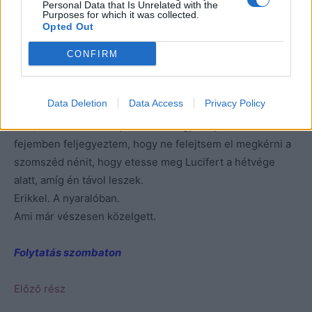
Personal Data that Is Unrelated with the
Purposes for which it was collected.
lakásom elé. Gordon kedvesen kisegített az autóból, és
Opted Out
mint a múltkor is, most is a bejáratig kísért.
A lakásban már Lucifer várt izgatottan, hogy hol késem a
CONFIRM
vacsorájával, és elég szemrehányó pillantások közepette
fogyasztotta el azt.
Data Deletion
Data Access
Privacy Policy
Oké, késtem! Mea culpa. Közben egy kis post-iten a
fejemben feljegyeztem, hogy ne felejtsem el megkérni a
szomszéd nénit, hogy etesse meg Lucifert a hétvége
alatt, amíg én távol leszek.
Erikkel. A nyaralóban.
Ami már vészesen közelgett.
Folytatás szombaton
Előző rész