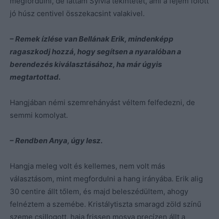
megfordulni, de láttam Sylvia tekintetét, ami a fejem fölött
jó húsz centivel összekacsint valakivel.
– Remek ízlése van Bellának Erik, mindenképp
ragaszkodj hozzá, hogy segítsen a nyaralóban a
berendezés kiválasztásához, ha már úgyis
megtartottad.
Hangjában némi szemrehányást véltem felfedezni, de
semmi komolyat.
– Rendben Anya, úgy lesz.
Hangja meleg volt és kellemes, nem volt más
választásom, mint megfordulni a hang irányába. Erik alig
30 centire állt tőlem, és majd beleszédültem, ahogy
felnéztem a szemébe. Kristálytiszta smaragd zöld színű
szeme csillogott, haja frissen mosva precízen állt a