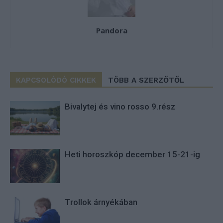
Pandora
KAPCSOLÓDÓ CIKKEK
TÖBB A SZERZŐTŐL
Bivalytej és vino rosso 9.rész
Heti horoszkóp december 15-21-ig
Trollok árnyékában