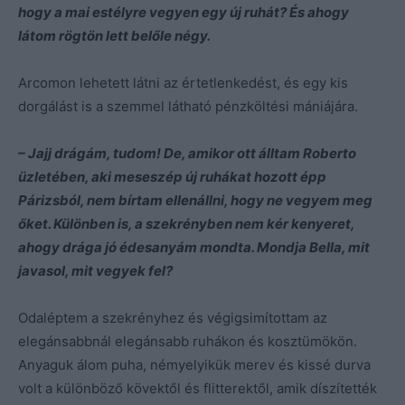
hogy a mai estélyre vegyen egy új ruhát? És ahogy
látom rögtön lett belőle négy.
Arcomon lehetett látni az értetlenkedést, és egy kis
dorgálást is a szemmel látható pénzköltési mániájára.
– Jajj drágám, tudom! De, amikor ott álltam Roberto
üzletében, aki meseszép új ruhákat hozott épp
Párizsból, nem bírtam ellenállni, hogy ne vegyem meg
őket. Különben is, a szekrényben nem kér kenyeret,
ahogy drága jó édesanyám mondta. Mondja Bella, mit
javasol, mit vegyek fel?
Odaléptem a szekrényhez és végigsimítottam az
elegánsabbnál elegánsabb ruhákon és kosztümökön.
Anyaguk álom puha, némyelyikük merev és kissé durva
volt a különböző kövektől és flitterektől, amik díszítették