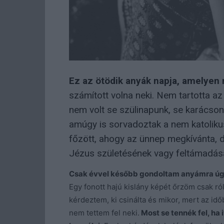
Ez az ötödik anyák napja, amelyen 
számított volna neki. Nem tartotta az
nem volt se szülinapunk, se karácso
amúgy is sorvadoztak a nem katolikus 
főzött, ahogy az ünnep megkívánta, d
Jézus születésének vagy feltámadás
Csak évvel később gondoltam anyámra úgy,
Egy fonott hajú kislány képét őrzöm csak r
kérdeztem, ki csinálta és mikor, mert az id
nem tettem fel neki.
Most se tennék fel, ha 