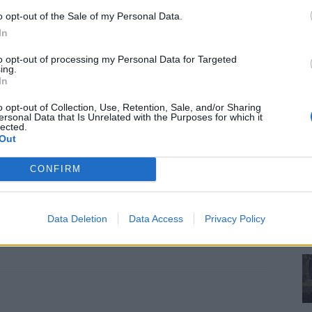
o opt-out of the Sale of my Personal Data.
In
vagyok, és ha nehezen is ment, elfogadtam, hogy nem
to opt-out of processing my Personal Data for Targeted
ennyit én kevésnek éreztem.
ing.
In
ra akarok emlékezni, hogy meghalt. Azt hiszem, a
o opt-out of Collection, Use, Retention, Sale, and/or Sharing
ersonal Data that Is Unrelated with the Purposes for which it
k jövő jó és rossz sem. Inkább csak megfakul.
Inkább
lected.
ilágra hozott, és általa élhetek meg minden napot.
Out
CONFIRM
Data Deletion
Data Access
Privacy Policy
pja
anyaság
Édesanya
Halál
kapcsolat