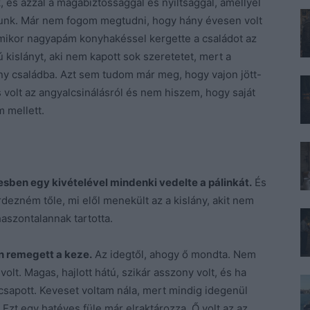
 és azzal a magabiztossággal és nyíltsággal, amellyel
gunk. Már nem fogom megtudni, hogy hány évesen volt
amikor nagyapám konyhakéssel kergette a családot az
 kislányt, aki nem kapott sok szeretetet, mert a
ny családba. Azt sem tudom már meg, hogy vajon jött-
volt az angyalcsinálásról és nem hiszem, hogy saját
 mellett.
sben egy kivételével mindenki vedelte a pálinkát.
És
ezném tőle, mi elől menekült az a kislány, akit nem
haszontalannak tartotta.
n remegett a keze.
Az idegtől, ahogy ő mondta. Nem
olt. Magas, hajlott hátú, szikár asszony volt, és ha
csapott. Keveset voltam nála, mert mindig idegenül
Ezt egy hatéves füle már elraktározza. Ő volt az az