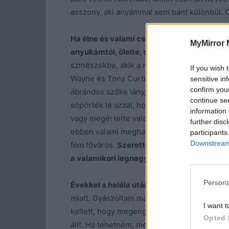
asszony, aki anyámmal sem bánt különbül. Cs
Ha élne és valami csoda folytán volna el
MyMirror 
anyukámtól, ölelte, szerette-e őt igazán va
színészekbe, akik a mozivászonról nem lelép
If you wish 
Wayne és Tony Curtis képét, akiknek írt egy
sensitive in
confirm you
ábrándos szőke lány, aki messziről szerette
continue se
söpörték le azzal, hogy Európa egyik porfé
information 
vagy megértette valaki a magyarok alapítot
further disc
ebben valami meghatóan szép, hiszen az öt
participants
Downstream 
film főváros.
Szerettem volna látni kipirult
a valamikori legnagyobb westernhősök egyi
Persona
Évekkel a halála után, már nem haragszo
miatt. Gyászoltam magam, amiért nem tud el
I want t
kellett, hogy megengesztelődjek. Ma már 
Opted 
állt. Ha tehetném, megmondanám neki, ne h