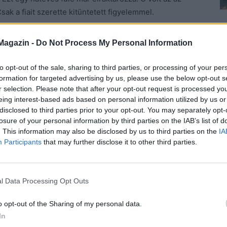
ak a fiait szerette kitüntetett figyelemmel.
ég bátorságom, megkérdezném a tizennyolc éves
Magazin -
Do Not Process My Personal Information
laki
. Merthogy ő volt szerelmes, az biztos. Kezdetben
ve is el tudták rabolni a szívét. Még őrzöm John
to opt-out of the sale, sharing to third parties, or processing of your per
 eldugott kis faluból Los Angelesbe egy lány. Egy
formation for targeted advertising by us, please use the below opt-out s
r selection. Please note that after your opt-out request is processed y
 őket. És a legcsodálatosabb, hogy választ . Nem
eing interest-based ads based on personal information utilized by us or
szkébe kár a bélyegért. A magyarul írt sorokat meg
disclosed to third parties prior to your opt-out. You may separately opt-
ta Hollywoodban vagy egyszerűen tudták, mit kér. Van
losure of your personal information by third parties on the IAB’s list of
venes évek derekán hatalmas sztárokkal dolgozott a
. This information may also be disclosed by us to third parties on the
IA
Participants
that may further disclose it to other third parties.
 arcát, amikor átveszi a dedikált képeslapot, amelyen
ke sétál a kutyájával.
l Data Processing Opt Outs
m anyámra.
Egy életen át keseregtem szeretetlensége
fogadni, nem simogat meg, nem ölelget. A halála
o opt-out of the Sharing of my personal data.
tudom, hogy keménysége mögött a saját szomorúsága
In
aragudjon rám, amiért nem tudtam a szívéhez