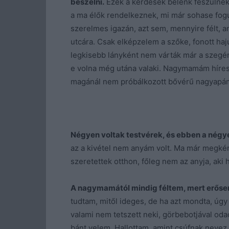
beszélni.
Ezek a kérdések belénk feszülnek,
a ma élők rendelkeznek, mi már sohase fo
szerelmes igazán, azt sem, mennyire félt, 
utcára. Csak elképzelem a szőke, fonott hajú
legkisebb lányként nem várták már a szegé
e volna még utána valaki. Nagymamám híres 
magánál nem próbálkozott bővérű nagyapám
Négyen voltak testvérek, és ebben a négye
az a kivétel nem anyám volt. Ma már megkérd
szeretettek otthon, főleg nem az anyja, aki 
A nagymamától mindig féltem, mert erőse
tudtam, mitől ideges, de ha azt mondta, úgy v
valami nem tetszett neki, görbebotjával oda
bánt velem. Hallottam, amint csúfnak nevez. 