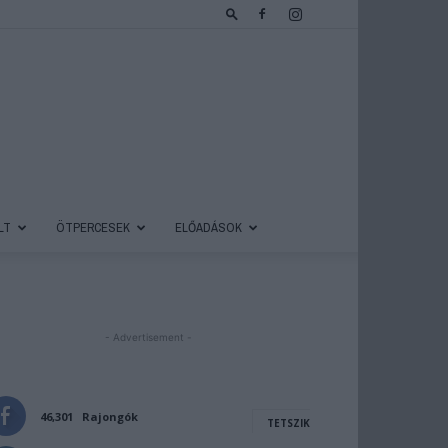
LT
ÖTPERCESEK
ELŐADÁSOK
- Advertisement -
46,301
Rajongók
TETSZIK