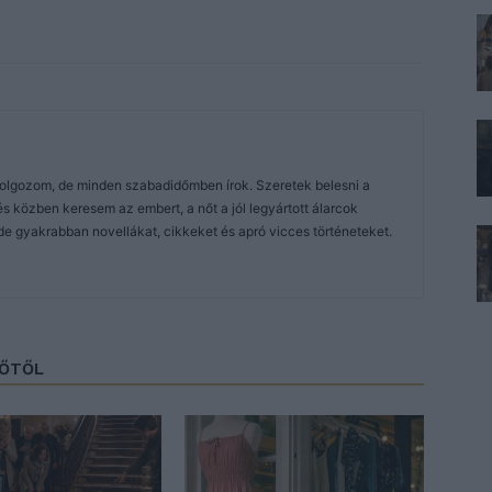
dolgozom, de minden szabadidőmben írok. Szeretek belesni a
közben keresem az embert, a nőt a jól legyártott álarcok
de gyakrabban novellákat, cikkeket és apró vicces történeteket.
ZŐTŐL