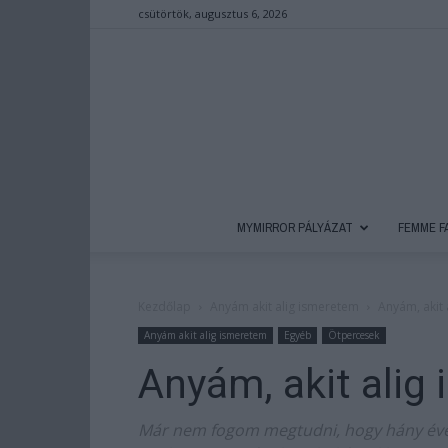
csütörtök, augusztus 6, 2026
MYMIRROR PÁLYÁZAT
FEMME F
Kezdőlap
Anyám akit alig ismeretem
Anyám, akit
Anyám akit alig ismeretem
Egyéb
Ötpercesek
Anyám, akit alig
Már nem fogom megtudni, hogy hány évese