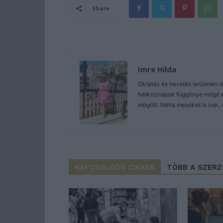
Share
Imre Hilda
Oktatás és nevelés területén 
hétköznapok függönye mögé és 
mögött. Néha meséket is írok, 
KAPCSOLÓDÓ CIKKEK
TÖBB A SZER