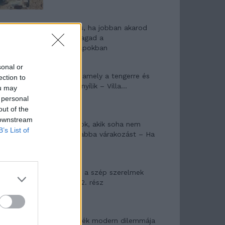
10 tanács, ha jobban akarod
érezni magad a
hétköznapokban
sonal or
Egy ház, amely a tengerre és
ection to
a fényre nyílik – Villa...
ou may
 personal
out of the
 downstream
A családok, akik soha nem
B’s List of
hagyták abba várakozást – Ha
egy...
Panna és a szép szerelmek
mítosza 2. rész
Az ereklyék modern dilemmája