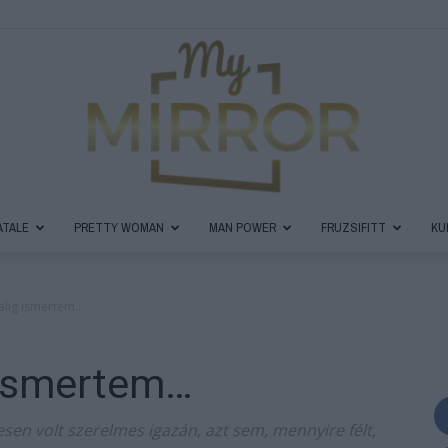
ATALE
PRETTY WOMAN
MAN POWER
FRUZSIFITT
KU
MyMirror
 alig ismertem…
 ismertem…
Magazin
n volt szerelmes igazán, azt sem, mennyire félt,