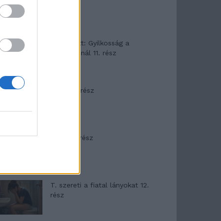
T. Barnett: Gyilkosság a
Garda-tónál 11. rész
Minka 8. rész
Minka 7. rész
T. szereti a fiatal lányokat 12.
rész