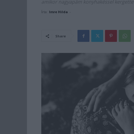
amikor nagyapám konyhakéssel kergette a
Írta:
Imre Hilda
-
Share