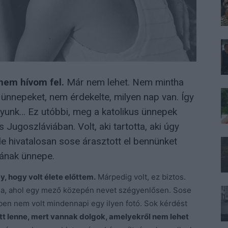
nem hívom fel.
Már nem lehet. Nem mintha
 ünnepeket, nem érdekelte, milyen nap van. Így
nyunk… Ez utóbbi, meg a katolikus ünnepek
Jugoszláviában. Volt, aki tartotta, aki úgy
e hivatalosan sose árasztott el bennünket
ának ünnepe.
 hogy volt élete előttem.
Márpedig volt, ez biztos.
óla, ahol egy mező közepén nevet szégyenlősen. Sose
őben nem volt mindennapi egy ilyen fotó. Sok kérdést
itt lenne, mert vannak dolgok, amelyekről nem lehet