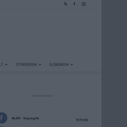
LT
ÖTPERCESEK
ELŐADÁSOK
- Advertisement -
46,301
Rajongók
TETSZIK