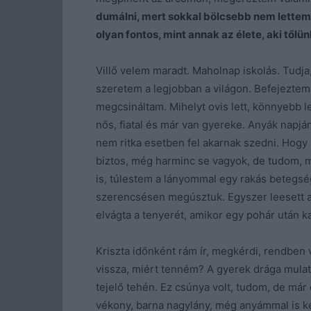
dumálni, mert sokkal bölcsebb nem lette
olyan fontos, mint annak az élete, aki tőlün
Villő velem maradt. Maholnap iskolás. Tudja,
szeretem a legjobban a világon. Befejezte
megcsináltam. Mihelyt ovis lett, könnyebb l
nős, fiatal és már van gyereke. Anyák napján
nem ritka esetben fel akarnak szedni. Hog
biztos, még harminc se vagyok, de tudom, m
is, túlestem a lányommal egy rakás betegség
szerencsésen megúsztuk. Egyszer leesett a 
elvágta a tenyerét, amikor egy pohár után ka
Kriszta időnként rám ír, megkérdi, rendben
vissza, miért tenném? A gyerek drága mulat
tejelő tehén. Ez csúnya volt, tudom, de már c
vékony, barna nagylány, még anyámmal is ke