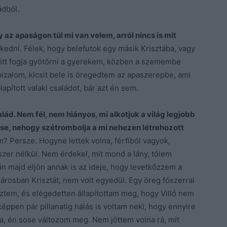
ádból.
 az apaságon túl mi van velem, arról nincs is mit
edni. Félek, hogy belefutok egy másik Krisztába, vagy
ött fogja gyötörni a gyerekem, közben a szemembe
bizalom, kicsit bele is öregedtem az apaszerepbe, ami
apított valaki családot, bár azt én sem.
ád. Nem fél, nem hiányos, mi alkotjuk a világ legjobb
 se, nehogy szétrombolja a mi nehezen létrehozott
m? Persze. Hogyne lettek volna, férfiból vagyok,
zer nélkül. Nem érdekel, mit mond a lány, tőlem
n majd eljön annak is az ideje, hogy levetkőzzem a
árosban Krisztát, nem volt egyedül. Egy öreg fószerral
éztem, és elégedetten állapítottam meg, hogy Villő nem
éppen pár pillanatig hálás is voltam neki, hogy ennyire
lna, én sose változom meg. Nem jöttem volna rá, mit