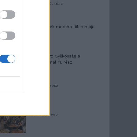
mítosza 2. rész
Az ereklyék modern dilemmája
T. Barnett: Gyilkosság a
Garda-tónál 11. rész
Minka 8. rész
Minka 7. rész