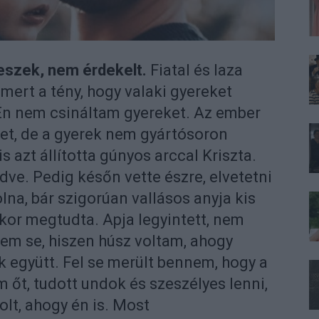
eszek, nem érdekelt.
Fiatal és laza
 mert a tény, hogy valaki gyereket
 Én nem csináltam gyereket. Az ember
et, de a gyerek nem gyártósoron
is azt állította gúnyos arccal Kriszta.
e. Pedig későn vette észre, elvetetni
lna, bár szigorúan vallásos anyja kis
ikor megtudta. Apja legyintett, nem
em se, hiszen húsz voltam, ahogy
tuk együtt. Fel se merült bennem, hogy a
őt, tudott undok és szeszélyes lenni,
olt, ahogy én is. Most