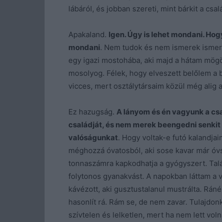
lábáról, és jobban szereti, mint bárkit a csal
Apakaland.
Igen. Úgy is lehet mondani. Hogy
mondani
. Nem tudok és nem ismerek ismerk
egy igazi mostohába, aki majd a hátam mög
mosolyog. Félek, hogy elveszett belőlem a 
vicces, mert osztálytársaim közül még alig al
Ez hazugság.
A lányom és én vagyunk a csal
családját, és nem merek beengedni senkit
valóságunkat
. Hogy voltak-e futó kalandjai
méghozzá óvatosból, aki sose kavar már óvs
tonnaszámra kapkodhatja a gyógyszert. Talá
folytonos gyanakvást. A napokban láttam a v
kávézott, aki gusztustalanul mustrálta. Rán
hasonlít rá. Rám se, de nem zavar. Tulajdonk
szívtelen és lelketlen, mert ha nem lett vo