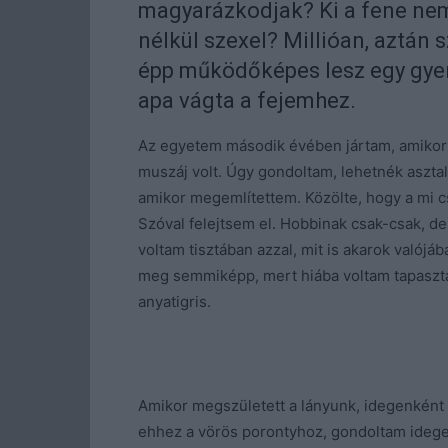
magyarázkodjak? Ki a fene nem 
nélkül szexel? Millióan, aztán
épp működőképes lesz egy gyen
apa vágta a fejemhez.
Az egyetem második évében jártam, amikor 
muszáj volt. Úgy gondoltam, lehetnék asztal
amikor megemlítettem. Közölte, hogy a mi 
Szóval felejtsem el. Hobbinak csak-csak, 
voltam tisztában azzal, mit is akarok valój
meg semmiképp, mert hiába voltam tapasztal
anyatigris.
Amikor megszületett a lányunk, idegenként
ehhez a vörös porontyhoz, gondoltam ideges