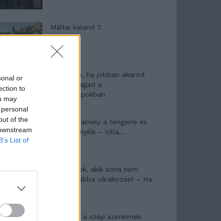
Máltai kaland 7.
10 tanács, ha jobban akarod
sonal or
érezni magad a
ection to
hétköznapokban
ou may
 personal
out of the
Egy ház, amely a tengerre és
 downstream
a fényre nyílik – Villa...
B’s List of
A családok, akik soha nem
hagyták abba várakozást – Ha
egy...
Panna és a szép szerelmek