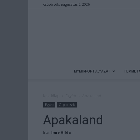
csütörtök, augusztus 6, 2026
MYMIRROR PÁLYÁZAT
FEMME F
Kezdőlap
Egyéb
Apakaland
Egyéb
Ötpercesek
Apakaland
Írta:
Imre Hilda
-