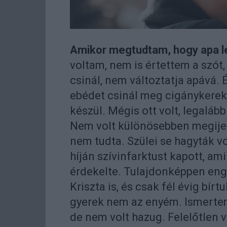
Amikor megtudtam, hogy apa l
voltam, nem is értettem a szót,
csinál, nem változtatja apává.
ebédet csinál meg cigánykerek
készül. Mégis ott volt, legalább
Nem volt különösebben megijedv
nem tudta. Szülei se hagyták vo
híján szívinfarktust kapott, am
érdekelte. Tulajdonképpen eng
Kriszta is, és csak fél évig bír
gyerek nem az enyém. Ismertem 
de nem volt hazug. Felelőtlen v