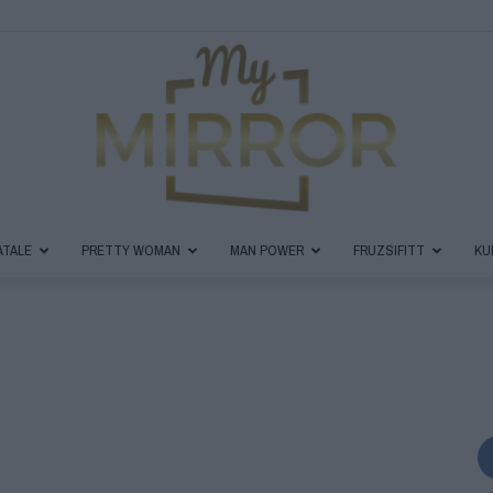
ATALE
PRETTY WOMAN
MAN POWER
FRUZSIFITT
KU
MyMirror
Magazin