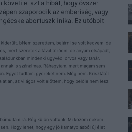
követi el azt a hibát, hogy óvszer
 szépen szaporodik az emberiség, vagy
gécske abortuszklinika. Ez utóbbit
kiderült. bNem szerettem, bejárni se volt kedvem, de
os, mert szeretek a fával törődni, de anyám elsápadt,
családunkban mindenki ügyvéd, orvos vagy tanár.
de annak is szánalmas. Ráhagytam, mert magam sem
ában. Egyet tudtam: gyereket nem. Még nem. Krisztától
atlan, az világos volt előttem, hogy belőle nem lesz
 bámultam rá. Rég külön voltunk. Mi közöm nekem
en. Hogy lehet, hogy egy jó kamatyolásból új élet