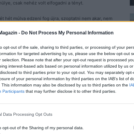
ülye, csak nehéz volt elfogadni a tényt.
két hét múlva edzeni fog újra, szoptatni nem akar, nem
a már idegenebb lett számomra, mint a lányom, akit
Magazin -
Do Not Process My Personal Information
tetszene nekem, de nem tudtam válaszolni. Egyetlen
önyvezték. Azt se tudtam, hogy létezik olyan név, erre
to opt-out of the sale, sharing to third parties, or processing of your per
ba, aki ezt kapta.
Fel nem foghattam, hogy én vagyok
formation for targeted advertising by us, please use the below opt-out s
jemen, hogy szerencsétlen, micsoda hátránnyal indul
r selection. Please note that after your opt-out request is processed y
szor meglátogattam a lányom, vittem neki egy tonna
eing interest-based ads based on personal information utilized by us or
disclosed to third parties prior to your opt-out. You may separately opt-
s pénzt nekik, hogy semmiben ne szenvedjen hiányt.
losure of your personal information by third parties on the IAB’s list of
. This information may also be disclosed by us to third parties on the
IA
udtam át az éjszakákat. Felébredtem hol éjfélkor, hol
Participants
that may further disclose it to other third parties.
a gondolataim. Vajon minden rendben van a babával?
m Krisztát, aki hangosan nevetett aggodalmaimon, majd
tóm, értsd a kis lakásom bejárata előtt, ami
l Data Processing Opt Outs
alább egyedül laktam benne. Addig.
o opt-out of the Sharing of my personal data.