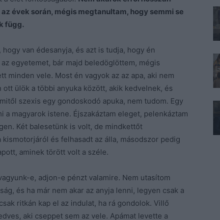
m az évek során, mégis megtanultam, hogy semmi se
k függ.
 hogy van édesanyja, és azt is tudja, hogy én
m az egyetemet, bár majd beledöglöttem, mégis
ett minden vele. Most én vagyok az az apa, aki nem
 ott ülök a többi anyuka között, akik kedvelnek, és
y mitől szexis egy gondoskodó apuka, nem tudom. Egy
i a magyarok istene. Éjszakáztam eleget, pelenkáztam
en. Két balesetünk is volt, de mindkettőt
kismotorjáról és felhasadt az álla, másodszor pedig
pott, aminek törött volt a széle.
 vagyunk-e, adjon-e pénzt valamire. Nem utasítom
ság, és ha már nem akar az anyja lenni, legyen csak a
sak ritkán kap el az indulat, ha rá gondolok. Villő
dves, aki cseppet sem az vele. Apámat levette a