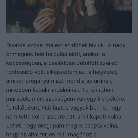
Divatos szóval ma ezt énidőnek hívjuk. A nagy
önmagunk felé fordulás előtt, amikor a
közösségben, a családban betöltött szerep
fontosabb volt, elképzeltem azt a helyzetet,
amikor öreganyám azt mondja az urának,
miközben kapálni indulnának: Te, én itthon
maradok, mert szükségem van egy kis békére,
feltöltődésre. Hát biztos vagyok benne, hogy
nem tette volna zsebre azt, amit kapott volna.
Lehet, hogy öregapám meg is csapta volna,
hogy az által térjen már magához a