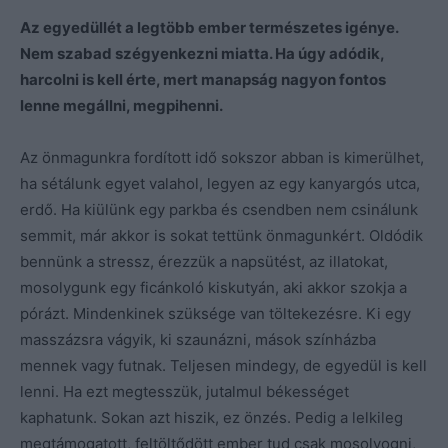
Az egyedüllét a legtöbb ember természetes igénye.
Nem szabad szégyenkezni miatta. Ha úgy adódik,
harcolni is kell érte, mert manapság nagyon fontos
lenne megállni, megpihenni.
Az önmagunkra fordított idő sokszor abban is kimerülhet,
ha sétálunk egyet valahol, legyen az egy kanyargós utca,
erdő. Ha kiülünk egy parkba és csendben nem csinálunk
semmit, már akkor is sokat tettünk önmagunkért. Oldódik
bennünk a stressz, érezzük a napsütést, az illatokat,
mosolygunk egy ficánkoló kiskutyán, aki akkor szokja a
pórázt. Mindenkinek szüksége van töltekezésre. Ki egy
masszázsra vágyik, ki szaunázni, mások színházba
mennek vagy futnak. Teljesen mindegy, de egyedül is kell
lenni. Ha ezt megtesszük, jutalmul békességet
kaphatunk. Sokan azt hiszik, ez önzés. Pedig a lelkileg
megtámogatott, feltöltődött ember tud csak mosolyogni,