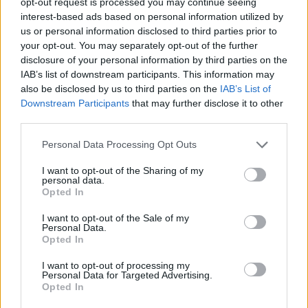
opt-out request is processed you may continue seeing
Imre Hilda
interest-based ads based on personal information utilized by
Oktatás és nevelés területén dolgozom, de minden
us or personal information disclosed to third parties prior to
szabadidőmben írok. Szeretek belesni a hétköznapok függönye
your opt-out. You may separately opt-out of the further
mögé és közben keresem az embert, a nőt a jól legyártott álarcok
disclosure of your personal information by third parties on the
mögött. Néha meséket is írok, de gyakrabban novellákat,
IAB’s list of downstream participants. This information may
cikkeket és apró vicces történeteket.
also be disclosed by us to third parties on the
IAB’s List of
Downstream Participants
that may further disclose it to other
third parties.
Personal Data Processing Opt Outs
KAPCSOLÓDÓ CIKKEK
TÖBB A SZERZŐTŐL
I want to opt-out of the Sharing of my
personal data.
Bivalytej és vino rosso 9.rész
Opted In
I want to opt-out of the Sale of my
Personal Data.
Opted In
Heti horoszkóp december 15-21-ig
I want to opt-out of processing my
Personal Data for Targeted Advertising.
Opted In