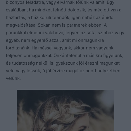
bizonyos feladatra, vagy elvárnak tőlünk valamit. Egy
családban, ha mindkét felnőtt dolgozik, és még ott van a
háztartás, a ház körüli teendők, igen nehéz az énidő
megvalósítása. Sokan nem is partnerek ebben. A
párunkkal elmenni valahová, legyen az séta, színház vagy
egyéb, nem egyenlő azzal, amit mi önmagunkra
fordítanánk. Ha mással vagyunk, akkor nem vagyunk
teljesen önmagunkkal. Önkéntelenül a másikra figyelünk,
és tudatosság nélkül is igyekszünk jól érezni magunkat
vele vagy lessük, ő jól érzi-e magát az adott helyzetben
velünk.