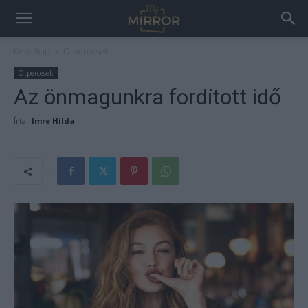
Kezdőlap
Ötpercesek
Ötpercesek
Az önmagunkra fordított idő
Írta:
Imre Hilda
-