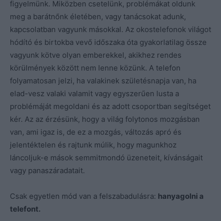
figyelmünk. Miközben csetelünk, problémákat oldunk
meg a barátnőnk életében, vagy tanácsokat adunk,
kapcsolatban vagyunk másokkal. Az okostelefonok világot
hódító és birtokba vevő időszaka óta gyakorlatilag össze
vagyunk kötve olyan emberekkel, akikhez rendes
körülmények között nem lenne közünk. A telefon
folyamatosan jelzi, ha valakinek születésnapja van, ha
elad-vesz valaki valamit vagy egyszerűen lusta a
problémáját megoldani és az adott csoportban segítséget
kér. Az az érzésünk, hogy a világ folytonos mozgásban
van, ami igaz is, de ez a mozgás, változás apró és
jelentéktelen és rajtunk múlik, hogy magunkhoz
láncoljuk-e mások semmitmondó üzeneteit, kívánságait
vagy panaszáradatait.
Csak egyetlen mód van a felszabadulásra:
hanyagolni a
telefont.