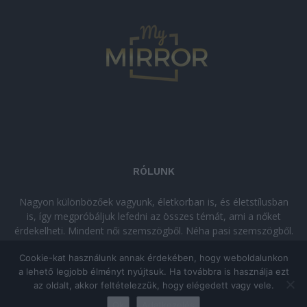
RÓLUNK
Nagyon különbözőek vagyunk, életkorban is, és életstílusban
is, így megpróbáljuk lefedni az összes témát, ami a nőket
érdekelheti. Mindent női szemszögből. Néha pasi szemszögből.
Néha komolyan, néha szórakozva. Olvass minket, ha egy kis
Cookie-kat használunk annak érdekében, hogy weboldalunkon
kikapcsolódásra vágysz!
a lehető legjobb élményt nyújtsuk. Ha továbbra is használja ezt
az oldalt, akkor feltételezzük, hogy elégedett vagy vele.
© Copyright 2026 - mymirror.hu
ADATKEZELÉSI TÁJÉKOZTATÓ
|
Ok
Adatkezelés