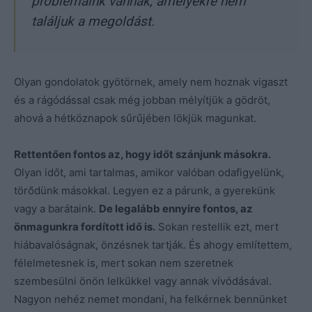
problémáink vannak, amelyekre nem
találjuk a megoldást.
Olyan gondolatok gyötörnek, amely nem hoznak vigaszt
és a rágódással csak még jobban mélyítjük a gödröt,
ahová a hétköznapok sűrűjében lökjük magunkat.
Rettentően fontos az, hogy időt szánjunk másokra.
Olyan időt, ami tartalmas, amikor valóban odafigyelünk,
törődünk másokkal. Legyen ez a párunk, a gyerekünk
vagy a barátaink.
De legalább ennyire fontos, az
önmagunkra fordított idő is.
Sokan restellik ezt, mert
hiábavalóságnak, önzésnek tartják. És ahogy említettem,
félelmetesnek is, mert sokan nem szeretnek
szembesülni önön lelkükkel vagy annak vívódásával.
Nagyon nehéz nemet mondani, ha felkérnek bennünket