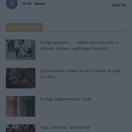
13,262
Követő
KÖVETÉS
LEGFRISSEBB
Pedig szóltam… – Miért nem hiszünk a
nőknek, amikor segítséget kérnek?
Elyna Robbs: Adéle és az örökölt árnyak
13. rész
A világ legismertebb ruhái
Nyár, nevetés, anekdoták