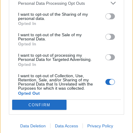
Personal Data Processing Opt Outs
I want to opt-out of the Sharing of my
personal data.
Panna és a szép szerelmek mítosza 3.
Opted In
I want to opt-out of the Sale of my
Personal Data.
Opted In
Képtelenek vagyunk felnőni a felnőtt élet
kihívásaihoz?
I want to opt-out of processing my
Personal Data for Targeted Advertising.
Opted In
I want to opt-out of Collection, Use,
Altatógázos rablások Olaszországban
Retention, Sale, and/or Sharing of my
Personal Data that Is Unrelated with the
Purposes for which it was collected.
Opted Out
A kislány, akit nem védett meg senki –
CONFIRM
Lyhanna története
Data Deletion
Data Access
Privacy Policy