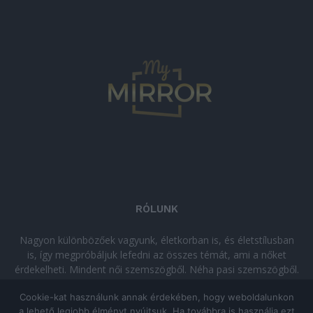
RÓLUNK
Nagyon különbözőek vagyunk, életkorban is, és életstílusban
is, így megpróbáljuk lefedni az összes témát, ami a nőket
érdekelheti. Mindent női szemszögből. Néha pasi szemszögből.
Néha komolyan, néha szórakozva. Olvass minket, ha egy kis
Cookie-kat használunk annak érdekében, hogy weboldalunkon
kikapcsolódásra vágysz!
a lehető legjobb élményt nyújtsuk. Ha továbbra is használja ezt