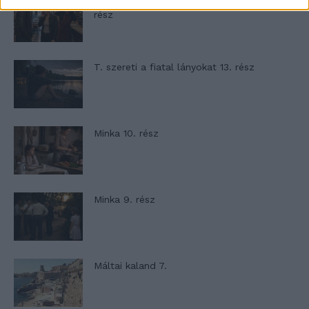
T. Barnett: Gyilkosság a Garda-tónál 12.
rész
T. szereti a fiatal lányokat 13. rész
Minka 10. rész
Minka 9. rész
Máltai kaland 7.