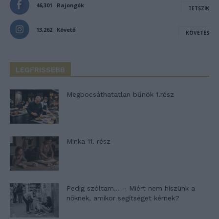
46,301
Rajongók
TETSZIK
13,262
Követő
KÖVETÉS
LEGFRISSEBB
Megbocsáthatatlan bűnök 1.rész
Minka 11. rész
Pedig szóltam… – Miért nem hiszünk a
nőknek, amikor segítséget kérnek?