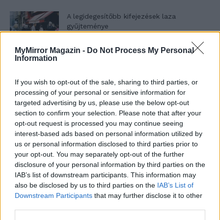
A legidegesítőbb kifejezések laza
gyűjteménye
MyMirror Magazin -
Do Not Process My Personal
Information
Elyna Robbs: Adéle és az örökölt árnyak
13. rész
If you wish to opt-out of the sale, sharing to third parties, or
processing of your personal or sensitive information for
targeted advertising by us, please use the below opt-out
Woody Allen megosztó zsenialitása
section to confirm your selection. Please note that after your
opt-out request is processed you may continue seeing
interest-based ads based on personal information utilized by
us or personal information disclosed to third parties prior to
your opt-out. You may separately opt-out of the further
A világ legismertebb ruhái
disclosure of your personal information by third parties on the
IAB’s list of downstream participants. This information may
also be disclosed by us to third parties on the
IAB’s List of
Downstream Participants
that may further disclose it to other
Nyár, nevetés, anekdoták
third parties.