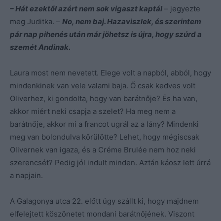
– Hát ezektől azért nem sok vigaszt kaptál
– jegyezte
meg Juditka. –
No, nem baj. Hazaviszlek, és szerintem
pár nap pihenés után már jöhetsz is újra, hogy szúrd a
szemét Andinak.
Laura most nem nevetett. Elege volt a napból, abból, hogy
mindenkinek van vele valami baja. Ő csak kedves volt
Oliverhez, ki gondolta, hogy van barátnője? És ha van,
akkor miért neki csapja a szelet? Ha meg nem a
barátnője, akkor mi a francot ugrál az a lány? Mindenki
meg van bolondulva körülötte? Lehet, hogy mégiscsak
Olivernek van igaza, és a Créme Brulée nem hoz neki
szerencsét? Pedig jól indult minden. Aztán káosz lett úrrá
a napjain.
A Galagonya utca 22. előtt úgy szállt ki, hogy majdnem
elfelejtett köszönetet mondani barátnőjének. Viszont