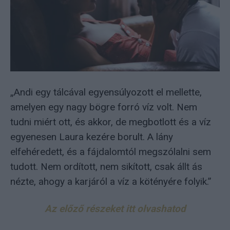
„Andi egy tálcával egyensúlyozott el mellette,
amelyen egy nagy bögre forró víz volt. Nem
tudni miért ott, és akkor, de megbotlott és a víz
egyenesen Laura kezére borult. A lány
elfehéredett, és a fájdalomtól megszólalni sem
tudott. Nem ordított, nem sikított, csak állt ás
nézte, ahogy a karjáról a víz a kötényére folyik.”
Az előző részeket itt olvashatod