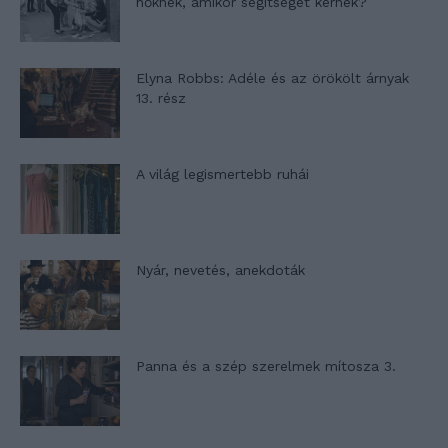
nőknek, amikor segítséget kérnek?
Elyna Robbs: Adéle és az örökölt árnyak
13. rész
A világ legismertebb ruhái
Nyár, nevetés, anekdoták
Panna és a szép szerelmek mítosza 3.