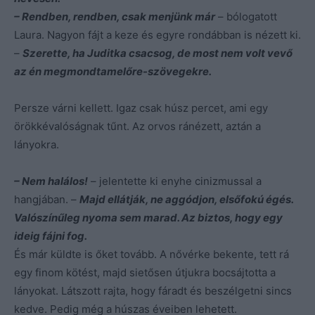
– Rendben, rendben, csak menjünk már
– bólogatott
Laura. Nagyon fájt a keze és egyre rondábban is nézett ki.
–
Szerette, ha Juditka csacsog, de most nem volt vevő
az én megmondtamelőre-szövegekre.
Persze várni kellett. Igaz csak húsz percet, ami egy
örökkévalóságnak tűnt. Az orvos ránézett, aztán a
lányokra.
– Nem halálos!
– jelentette ki enyhe cinizmussal a
hangjában. –
Majd ellátják, ne aggódjon, elsőfokú égés.
Valószínűleg nyoma sem marad. Az biztos, hogy egy
ideig fájni fog.
És már küldte is őket tovább. A nővérke bekente, tett rá
egy finom kötést, majd sietősen útjukra bocsájtotta a
lányokat. Látszott rajta, hogy fáradt és beszélgetni sincs
kedve. Pedig még a húszas éveiben lehetett.