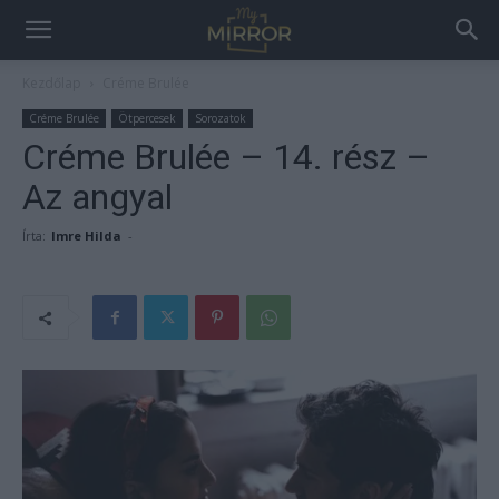
Kezdőlap
Créme Brulée
Créme Brulée
Ötpercesek
Sorozatok
Créme Brulée – 14. rész –
Az angyal
Írta:
Imre Hilda
-