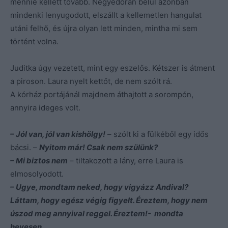
mennie kellett tovább. Negyedórán belül azonban
mindenki lenyugodott, elszállt a kellemetlen hangulat
utáni felhő, és újra olyan lett minden, mintha mi sem
történt volna.
Juditka úgy vezetett, mint egy eszelős. Kétszer is átment
a piroson. Laura nyelt kettőt, de nem szólt rá.
A kórház portájánál majdnem áthajtott a sorompón,
annyira ideges volt.
– Jól van, jól van kishölgy!
– szólt ki a fülkéből egy idős
bácsi. –
Nyitom már! Csak nem szülünk?
– Mi biztos nem
– tiltakozott a lány, erre Laura is
elmosolyodott.
– Ugye, mondtam neked, hogy vigyázz Andival?
Láttam, hogy egész végig figyelt. É
reztem, hogy nem
úszod meg annyival reggel. Éreztem!- mondta
hevesen.