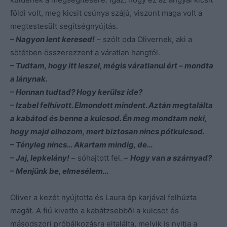
földi volt, meg kicsit csúnya szájú, viszont maga volt a
megtestesült segítségnyújtás.
– Nagyon lent keresed!
– szólt oda Olivernek, aki a
sötétben összerezzent a váratlan hangtól.
– Tudtam, hogy itt leszel, mégis váratlanul ért – mondta
a lánynak.
– Honnan tudtad? Hogy kerülsz ide?
– Izabel felhívott. Elmondott mindent. Aztán megtalálta
a kabátod és benne a kulcsod. Én meg mondtam neki,
hogy majd elhozom, mert biztosan nincs pótkulcsod.
– Tényleg nincs… Akartam mindig, de…
– Jaj, lepkelány!
– sóhajtott fel. –
Hogy van a szárnyad?
– Menjünk be, elmesélem…
Oliver a kezét nyújtotta és Laura ép karjával felhúzta
magát. A fiú kivette a kabátzsebből a kulcsot és
másodszori próbálkozásra eltalálta, melyik is nyitja a