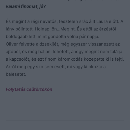
valami finomat, jó?
És megint a régi nevetős, fesztelen srác állt Laura előtt. A
lány bólintott. Holnap jön…Megint. És ettől az érzéstől
boldogabb lett, mint gondolta volna pár napja.
Oliver felvette a dzsekijét, még egyszer visszanézett az
ajtóból, és még hallani lehetett, ahogy megint nem találja
a kapcsolót, és ezt finom káromkodás közepette ki is fejti.
Arról meg egy szó sem esett, mi vagy ki okozta a
balesetet.
Folytatás csütörtökön