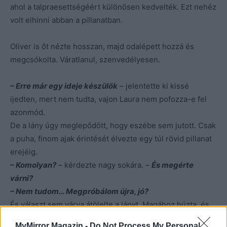
ahol a talpraesettségéért különösen kedvelték. Ezt nehéz
volt elhinni abban a pillanatban.
Oliver is őt nézte hosszan, majd odalépett hozzá és
megcsókolta. Váratlanul, szenvedélyesen.
– Erre már egy ideje készülök
– jelentette ki kissé
ijedten, mert nem tudta, vajon Laura nem pofozza-e fel
azonmód.
De a lány úgy meglepődött, hogy eszébe sem jutott. Csak
a puha, finom ajak érintését élvezte egy túl rövid pillanat
erejéig.
– Komolyan?
– kérdezte nagy sokára. –
És megérte
várni?
– Nem tudom… Megpróbálom újra, jó?
És választ sem várva átölelte a lányt. Magához húzta, és
olyan lágyan csókolta meg, mintha az törékeny dísztárgy
MyMirror Magazin -
Do Not Process My Personal