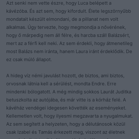
Azt senki nem vette észre, hogy Luca belépett a
kávézóba. És azt sem, hogy kifordult. Élete legszörnyűbb
mondatait készült elmondani, de a pillanat nem volt
alkalmas. Úgy tervezte, hogy megmondja a nővérének,
hogy ő márpedig nem áll félre, és harcba száll Balázsért,
mert az a férfi kell neki. Az sem érdekli, hogy átmenetileg
most Balázs nem iránta, hanem Laura iránt érdeklődik. De
ez csak múló állapot.
A hideg víz némi javulást hozott, de biztos, ami biztos,
orvosnak látnia kell a sérülést, mondta Endre. Erre
mindenki bólogatott. A még mindig sokkos Laurát Juditka
betuszkolta az autójába, és már vitte is a kórház felé. A
kávéház vendégei idegesen követték az eseményeket.
Kellemetlen volt, hogy ilyesmi megzavarta a nyugalmukat.
Az sem segített a helyzeten, hogy a délutánosok közül
csak Izabel és Tamás érkezett meg, viszont az életnek