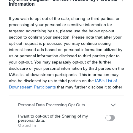
lett volna.
Information
– Mi az, hogy!
– mondta mosolyogva. –
Minden perc
várakozás, öröm volt.
If you wish to opt-out of the sale, sharing to third parties, or
processing of your personal or sensitive information for
targeted advertising by us, please use the below opt-out
Laura látta, hogy nem gúnyolódik. A szemében fény volt,
section to confirm your selection. Please note that after your
erő és szerelem. Egyszerűen nem tudott megszólalni. A
opt-out request is processed you may continue seeing
gondolatai vadul cikázni kezdtek… Mi van Andival? És
interest-based ads based on personal information utilized by
us or personal information disclosed to third parties prior to
Balázs, a szédítő zöld szemeivel? Az hogy lehet, hogy ez
your opt-out. You may separately opt-out of the further
a csók ennyire jólesett neki? Az hogy lehet, hogy vágyik a
disclosure of your personal information by third parties on the
fiú erős karjaira? Nem, ez biztosan tévedés lehet. Ő
IAB’s list of downstream participants. This information may
Balázs utána epekedik. Oliver meg csak játszik vele. Hisz
also be disclosed by us to third parties on the
IAB’s List of
ott van neki a barátnője. Balázsra mindig úgy gondolt,
Downstream Participants
that may further disclose it to other
third parties.
mint a Férfira, Oliver esetében pedig a fiúra, aki egy
angyal. Pedig nem volt már gyerek, hiszen huszonhét-
Personal Data Processing Opt Outs
huszonnyolc éves biztos lehetett, habár kisfiús arca után
I want to opt-out of the Sharing of my
nehéz volt megítélni.
personal data.
Opted In
Vajon létezik, hogy vonzódik hozzá? Vajon nem csak