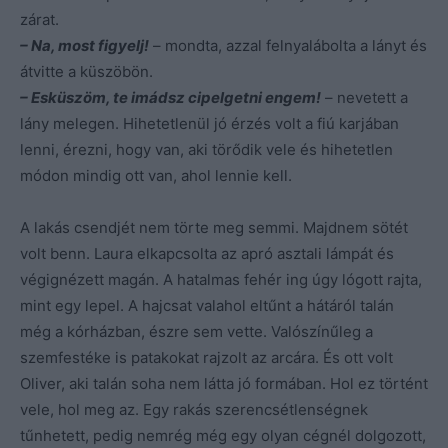
zárat.
– Na, most figyelj!
– mondta, azzal felnyalábolta a lányt és
átvitte a küszöbön.
– Esküszöm, te imádsz cipelgetni engem!
– nevetett a
lány melegen. Hihetetlenül jó érzés volt a fiú karjában
lenni, érezni, hogy van, aki törődik vele és hihetetlen
módon mindig ott van, ahol lennie kell.
A lakás csendjét nem törte meg semmi. Majdnem sötét
volt benn. Laura elkapcsolta az apró asztali lámpát és
végignézett magán. A hatalmas fehér ing úgy lógott rajta,
mint egy lepel. A hajcsat valahol eltűnt a hátáról talán
még a kórházban, észre sem vette. Valószínűleg a
szemfestéke is patakokat rajzolt az arcára. És ott volt
Oliver, aki talán soha nem látta jó formában. Hol ez történt
vele, hol meg az. Egy rakás szerencsétlenségnek
tűnhetett, pedig nemrég még egy olyan cégnél dolgozott,