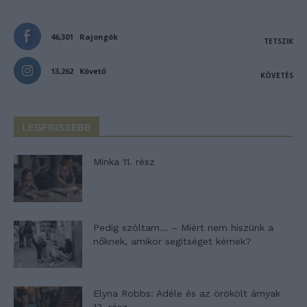
46,301
Rajongók
TETSZIK
13,262
Követő
KÖVETÉS
LEGFRISSEBB
Minka 11. rész
Pedig szóltam… – Miért nem hiszünk a
nőknek, amikor segítséget kérnek?
Elyna Robbs: Adéle és az örökölt árnyak