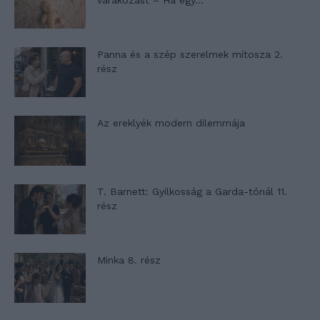
várakozást – Ha egy...
Panna és a szép szerelmek mítosza 2.
rész
Az ereklyék modern dilemmája
T. Barnett: Gyilkosság a Garda-tónál 11.
rész
Minka 8. rész