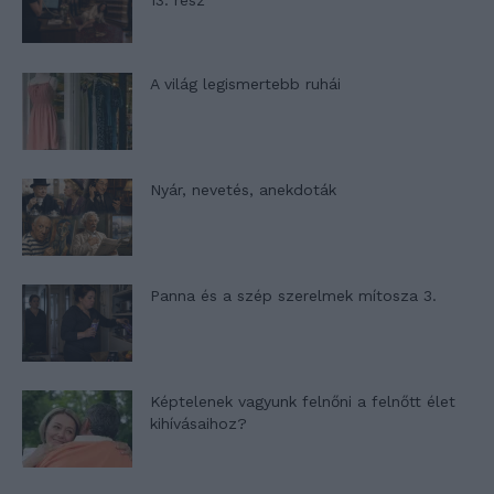
13. rész
A világ legismertebb ruhái
Nyár, nevetés, anekdoták
Panna és a szép szerelmek mítosza 3.
Képtelenek vagyunk felnőni a felnőtt élet
kihívásaihoz?