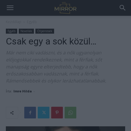
Kezdőlap
Egyéb
Egyéb
Novellák
Ötpercesek
Csak egy a sok közül…
Már nem ciki vadászni, és a nők ugyanolyan
előjogokkal rendelkeznek, mint a férfiak, sőt
manapság egyre elterjedtebb, hogy a nők
erőszakosabban vadásznak, mint a férfiak.
Rámenősebbek és olykor lerázhatatlanabbak.
Írta:
Imre Hilda
-