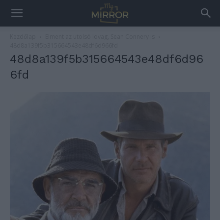
Kezdőlap
Elment az utolsó lovag, Sean Connery is
48d8a139f5b315664543e48df6d966fd
48d8a139f5b315664543e48df6d96
6fd