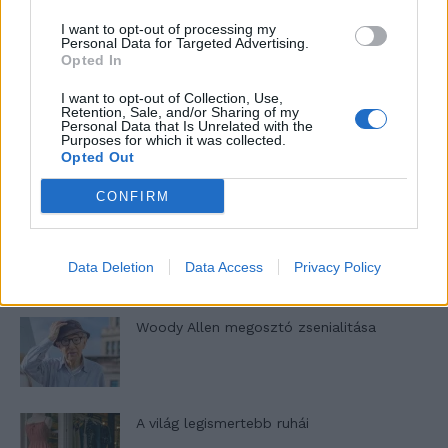
I want to opt-out of processing my
Pedig szóltam… – Miért nem hiszünk a
Personal Data for Targeted Advertising.
nőknek, amikor segítséget kérnek?
Opted In
I want to opt-out of Collection, Use,
Retention, Sale, and/or Sharing of my
Personal Data that Is Unrelated with the
A legidegesítőbb kifejezések laza
Purposes for which it was collected.
gyűjteménye
Opted Out
CONFIRM
Elyna Robbs: Adéle és az örökölt árnyak
13. rész
Data Deletion
Data Access
Privacy Policy
Woody Allen megosztó zsenialitása
A világ legismertebb ruhái