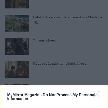
Halál a Tresco-szigeten – A Josh Clayton-
ügy
Öt másodperc
Megbocsáthatatlan bűnök 3.rész
Megbocsáthatatlan bűnök 2.rész
MyMirror Magazin -
Do Not Process My Personal
Information