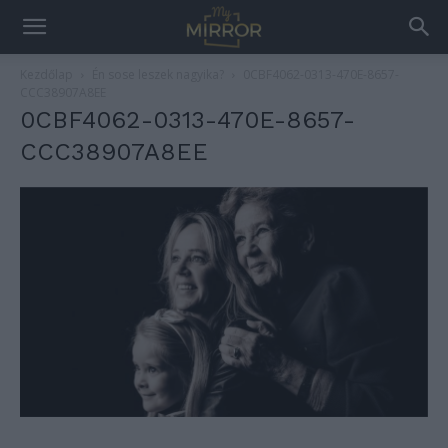
Kezdőlap
Én sose leszek nagyika?
0CBF4062-0313-470E-8657-
CCC38907A8EE
0CBF4062-0313-470E-8657-
CCC38907A8EE