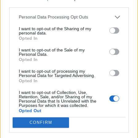
nőknek, amikor segítséget kérnek?
third parties.
Personal Data Processing Opt Outs
A legidegesítőbb kifejezések laza
I want to opt-out of the Sharing of my
personal data.
gyűjteménye
Opted In
I want to opt-out of the Sale of my
Personal Data.
Elyna Robbs: Adéle és az örökölt árnyak
Opted In
13. rész
I want to opt-out of processing my
Personal Data for Targeted Advertising.
Opted In
Woody Allen megosztó zsenialitása
I want to opt-out of Collection, Use,
Retention, Sale, and/or Sharing of my
Personal Data that Is Unrelated with the
Purposes for which it was collected.
Opted Out
A világ legismertebb ruhái
CONFIRM