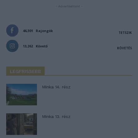
- Advertisement -
46,301
Rajongók
TETSZIK
13,262
Követő
KÖVETÉS
LEGFRISSEBB
Minka 14. rész
Minka 13. rész