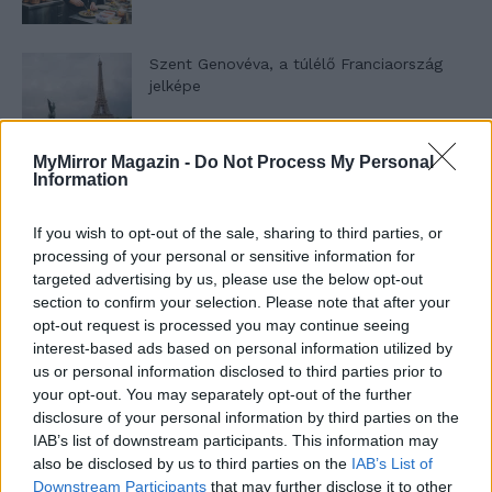
Szent Genovéva, a túlélő Franciaország
jelképe
MyMirror Magazin -
Do Not Process My Personal
Minka 12. rész
Information
If you wish to opt-out of the sale, sharing to third parties, or
processing of your personal or sensitive information for
Minka 11. rész
targeted advertising by us, please use the below opt-out
section to confirm your selection. Please note that after your
opt-out request is processed you may continue seeing
interest-based ads based on personal information utilized by
us or personal information disclosed to third parties prior to
T. szereti a fiatal lányokat 14. rész
your opt-out. You may separately opt-out of the further
disclosure of your personal information by third parties on the
IAB’s list of downstream participants. This information may
also be disclosed by us to third parties on the
IAB’s List of
Pedig szóltam… – Miért nem hiszünk a
Downstream Participants
that may further disclose it to other