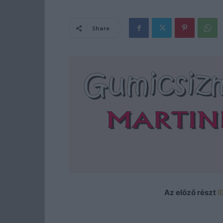
Share
Az előző részt
I