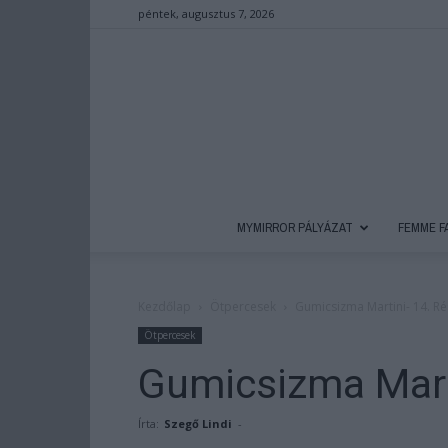
péntek, augusztus 7, 2026
MYMIRROR PÁLYÁZAT
FEMME F
Kezdőlap
Ötpercesek
Gumicsizma Martini- 14. Ré
Ötpercesek
Gumicsizma Mart
Írta:
Szegő Lindi
-