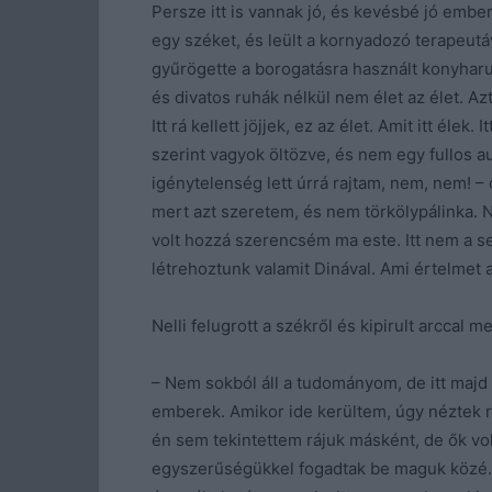
Persze itt is vannak jó, és kevésbé jó embe
egy széket, és leült a kornyadozó terapeutá
gyűrögette a borogatásra használt konyharu
és divatos ruhák nélkül nem élet az élet. Azt 
Itt rá kellett jöjjek, ez az élet. Amit itt élek
szerint vagyok öltözve, és nem egy fullos 
igénytelenség lett úrrá rajtam, nem, nem! – c
mert azt szeretem, és nem törkölypálinka. Na
volt hozzá szerencsém ma este. Itt nem a s
létrehoztunk valamit Dinával. Ami értelmet 
Nelli felugrott a székről és kipirult arccal m
– Nem sokból áll a tudományom, de itt maj
emberek. Amikor ide kerültem, úgy néztek rám
én sem tekintettem rájuk másként, de ők volt
egyszerűségükkel fogadtak be maguk közé. 