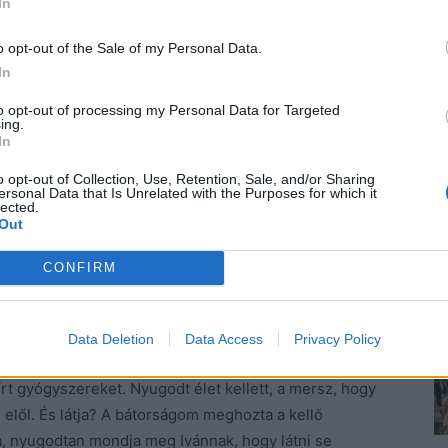
In
 Semmi keresnivalóm nincs már ott. Ami pedig a
o opt-out of the Sale of my Personal Data.
ondjam, nincs szükségem senkire. Örülök hogy
In
etném egyelőre egyedül élvezni. Jól megvagyok,nincs
to opt-out of processing my Personal Data for Targeted
ing.
In
idoki. – Ha nem fájna a púp a fejemen, nem restellném
o opt-out of Collection, Use, Retention, Sale, and/or Sharing
, hogy receptre írhassam fel Botosmérőt annak, aki
ersonal Data that Is Unrelated with the Purposes for which it
gy a környezetváltozás csodákra képes, na de hogy
lected.
Out
giai Szemlében, vezércikként. A pánikrohamai milyen
CONFIRM
 voltak is, a szél messze fújta őket, amíg Annus
Data Deletion
Data Access
Privacy Policy
írt gyógyszereket. Nyugodt élet kellett, a mersz, hogy
 elől. És látja? A bátorságom meghozta a kellő
, nyugodtan mondja meg Ivánnak, hogy látni se