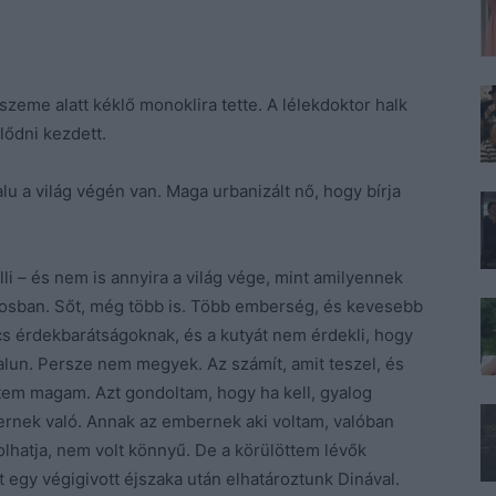
t szeme alatt kéklő monoklira tette. A lélekdoktor halk
lődni kezdett.
lu a világ végén van. Maga urbanizált nő, hogy bírja
elli – és nem is annyira a világ vége, mint amilyennek
árosban. Sőt, még több is. Több emberség, és kevesebb
 érdekbarátságoknak, és a kutyát nem érdekli, hogy
lun. Persze nem megyek. Az számít, amit teszel, és
tem magam. Azt gondoltam, hogy ha kell, gyalog
ernek való. Annak az embernek aki voltam, valóban
lhatja, nem volt könnyű. De a körülöttem lévők
t egy végigivott éjszaka után elhatároztunk Dinával.