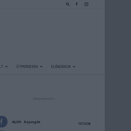
LT
ÖTPERCESEK
ELŐADÁSOK
- Advertisement -
46,301
Rajongók
TETSZIK