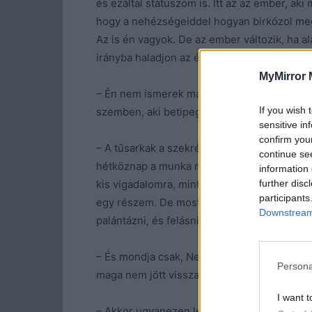
és ezáltal státuszom is. Itt az az ember, ak
hogy a nehézségeiddel hogyan birkózol meg. 
Az is én vagyok. De az ember változik, ha al
irányba haladjon az életében. És ha tud válto
MyMirror 
– Én nem ismerek magára, Nelli – szólt a Psz
If you wish 
szemben, aki betipegett a rendelőmbe a tűs
sensitive in
confirm you
– A tűsarkak a szekrényben pihennek, várjá
continue se
hétköznap a munka miatt sportcipőben és g
information 
further disc
kis vigadalomra, mint ma este is, előveszem,
participants
egy részem. De most már megismertem a más
Downstream 
palántázni, és felásni a kertet.
– És mondja csak, Nellike, a magánélete ho
Persona
maga nem jött vissza Pestre. Ezért is vagyok
I want t
– Akkor ugyanezen lendülettel fordulhat is v