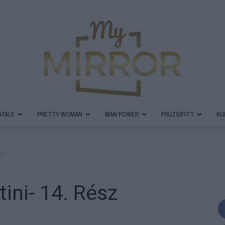
ATALE
PRETTY WOMAN
MAN POWER
FRUZSIFITT
KU
MyMirror
sz
ini- 14. Rész
Magazin