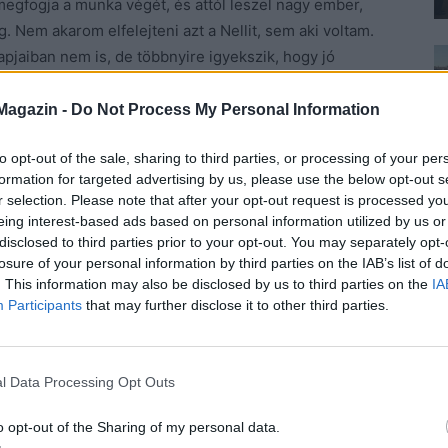
i megfogja a munka végét, és attól leszel nagy ember,
Nem akarom elfelejteni azt a Nellit, sem aki voltam.
apjaiban nem is, de többnyire igyekszik, hogy jó
ztatni, az csak a hasznára válik.
Magazin -
Do Not Process My Personal Information
i leesett állal. – Mintha nem is az a nő ülne velem
to opt-out of the sale, sharing to third parties, or processing of your per
arkain!
formation for targeted advertising by us, please use the below opt-out s
r selection. Please note that after your opt-out request is processed y
k a megfelelő alkalmat, hogy felvegyem őket. De
eing interest-based ads based on personal information utilized by us or
umicsizmában járok. De ha falu népe összegyűlik egy
disclosed to third parties prior to your opt-out. You may separately opt-
losure of your personal information by third parties on the IAB’s list of
 és felhúzom. Hiszen az is én vagyok. A csinos Nelli is
. This information may also be disclosed by us to third parties on the
IA
ik énemet is, aki nem restell Annus nénivel
Participants
that may further disclose it to other third parties.
gyan alakult? Iván nagyon kétségbe van esve, hogy
l Data Processing Opt Outs
 itt. Engem küldött, hogy magát jobb belátásra bírjam.
o opt-out of the Sharing of my personal data.
issza – szólt elkomorulva Nelli –, mert nekem itt a