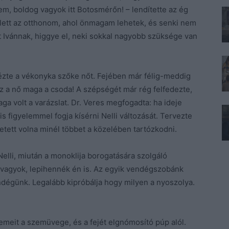
em, boldog vagyok itt Botosmérőn! – lendítette az ég
alu lett az otthonom, ahol önmagam lehetek, és senki nem
ait Ivánnak, higgye el, neki sokkal nagyobb szüksége van
nézte a vékonyka szőke nőt. Fejében már félig-meddig
 a nő maga a csoda! A szépségét már rég felfedezte,
ga volt a varázslat. Dr. Veres megfogadta: ha ideje
s figyelemmel fogja kísérni Nelli változását. Tervezte
tett volna minél többet a közelében tartózkodni.
lli, miután a monoklija borogatására szolgáló
t vagyok, lepihennék én is. Az egyik vendégszobánk
dégünk. Legalább kipróbálja hogy milyen a nyoszolya.
zemeit a szemüvege, és a fejét elgnómosító púp alól.