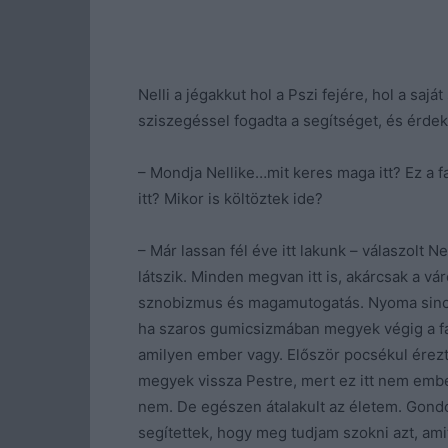
Nelli a jégakkut hol a Pszi fejére, hol a sajá
sziszegéssel fogadta a segítséget, és érdek
– Mondja Nellike…mit keres maga itt? Ez a fa
itt? Mikor is költöztek ide?
– Már lassan fél éve itt lakunk – válaszolt N
látszik. Minden megvan itt is, akárcsak a v
sznobizmus és magamutogatás. Nyoma sincs
ha szaros gumicsizmában megyek végig a fa
amilyen ember vagy. Először pocsékul érez
megyek vissza Pestre, mert ez itt nem emb
nem. De egészen átalakult az életem. Gondo
segítettek, hogy meg tudjam szokni azt, ami