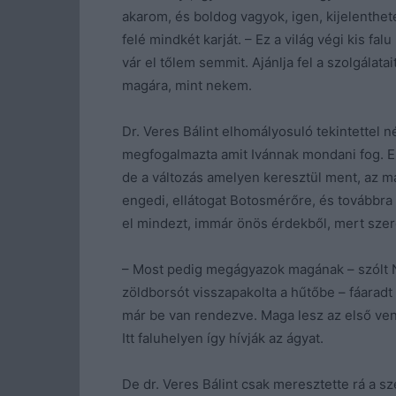
akarom, és boldog vagyok, igen, kijelenthet
felé mindkét karját. – Ez a világ végi kis f
vár el tőlem semmit. Ajánlja fel a szolgálat
magára, mint nekem.
Dr. Veres Bálint elhomályosuló tekintettel 
megfogalmazta amit Ivánnak mondani fog. Ez
de a változás amelyen keresztül ment, az ma
engedi, ellátogat Botosmérőre, és továbbra i
el mindezt, immár önös érdekből, mert szere
– Most pedig megágyazok magának – szólt Ne
zöldborsót visszapakolta a hűtőbe – fáarad
már be van rendezve. Maga lesz az első ven
Itt faluhelyen így hívják az ágyat.
De dr. Veres Bálint csak meresztette rá a s