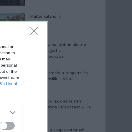
Máltai kaland 7.
10 tanács, ha jobban akarod
sonal or
érezni magad a
ection to
hétköznapokban
ou may
 personal
out of the
Egy ház, amely a tengerre és
 downstream
a fényre nyílik – Villa...
B’s List of
A családok, akik soha nem
hagyták abba várakozást – Ha
egy...
Panna és a szép szerelmek