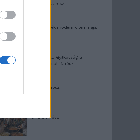
mítosza 2. rész
Az ereklyék modern dilemmája
T. Barnett: Gyilkosság a
Garda-tónál 11. rész
Minka 8. rész
Minka 7. rész