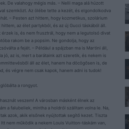
rek. De valahogy mégis más. – Nelli maga alá húzott
val szemközt. Az ölébe tette a kezét, és elgondolkodva
hát. – Pesten azt hittem, hogy kozmetikus, szolárium
hittem, az élet partykból, és az új Gucci táskából áll.
. Itt érzek is, és nem frusztrál, hogy nem a legutolsó divat
autóba rakom be a popsim. Ne gondolja, hogy az
sóválta a fejét. – Például a spájzban ma is Martini áll,
 jó, az is, mert a barátaink azt szeretik, és nekem is
emmittevésből áll az élet, hanem ha döcögősen is, de
ad, és végre nem csak kapok, hanem adni is tudok!
eglóbálta a rongyot.
d hasznát veszem! A városban másként élnek az
 a falubeliek, mintha a holdról szálltam volna le. Na,
ak azok, akik elsőnek nyújtottak segítő kezet. Tiszta
Itt nem működik a nekem Louis Vuitton-táskám van,