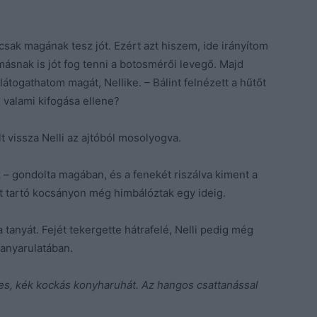
sak magának tesz jót. Ezért azt hiszem, ide irányítom
snak is jót fog tenni a botosmérői levegő. Majd
togathatom magát, Nellike. – Bálint felnézett a hűtőt
 valami kifogása ellene?
lt vissza Nelli az ajtóból mosolyogva.
 – gondolta magában, és a fenekét riszálva kiment a
t tartó kocsányon még himbálóztak egy ideig.
tanyát. Fejét tekergette hátrafelé, Nelli pedig még
kanyarulatában.
es, kék kockás konyharuhát. Az hangos csattanással