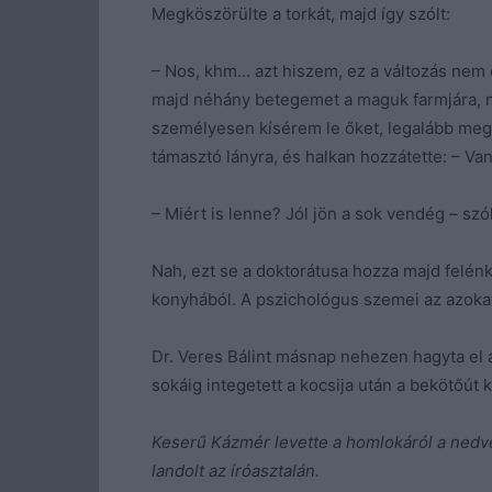
Megköszörülte a torkát, majd így szólt:
– Nos, khm… azt hiszem, ez a változás nem c
majd néhány betegemet a maguk farmjára, má
személyesen kísérem le őket, legalább meglá
támasztó lányra, és halkan hozzátette: – Van
– Miért is lenne? Jól jön a sok vendég – szó
Nah, ezt se a doktorátusa hozza majd felénk
konyhából. A pszichológus szemei az azoka
Dr. Veres Bálint másnap nehezen hagyta el a 
sokáig integetett a kocsija után a bekötőút 
Keserű Kázmér levette a homlokáról a nedv
landolt az íróasztalán.