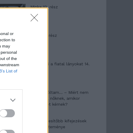
Minka 12. rész
sonal or
Minka 11. rész
ection to
ou may
 personal
out of the
T. szereti a fiatal lányokat 14.
 downstream
rész
B’s List of
Pedig szóltam… – Miért nem
hiszünk a nőknek, amikor
segítséget kérnek?
A legidegesítőbb kifejezések
laza gyűjteménye