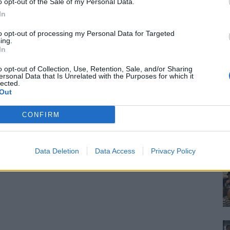
o opt-out of the Sale of my Personal Data.
In
to opt-out of processing my Personal Data for Targeted
ing.
In
o opt-out of Collection, Use, Retention, Sale, and/or Sharing
ersonal Data that Is Unrelated with the Purposes for which it
lected.
Out
CONFIRM
Data Deletion
Data Access
Privacy Policy