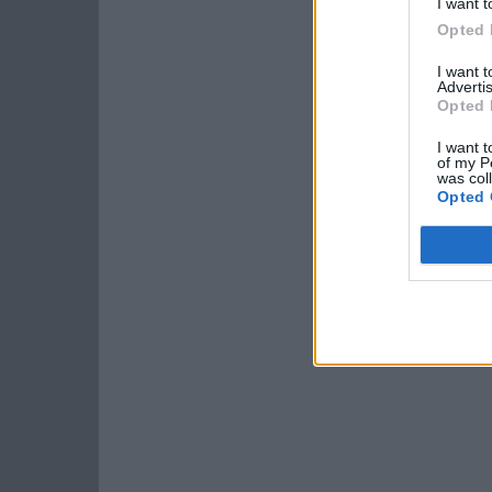
I want t
Opted 
I want 
Advertis
Opted 
I want t
of my P
was col
Opted 