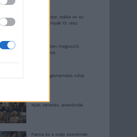
Elyna Robbs: Adéle és az
örökölt árnyak 13. rész
Woody Allen megosztó
zsenialitása
A világ legismertebb ruhái
Nyár, nevetés, anekdoták
Panna és a szép szerelmek