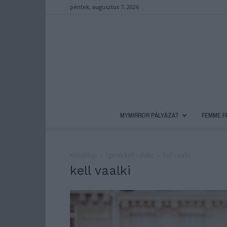
péntek, augusztus 7, 2026
MYMIRROR PÁLYÁZAT
FEMME F
Kezdőlap
Igenis kell valaki!
kell vaalki
kell vaalki