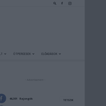
LT
ÖTPERCESEK
ELŐADÁSOK
- Advertisement -
46,301
Rajongók
TETSZIK