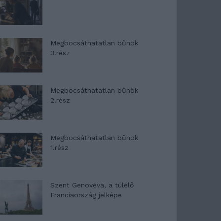
Megbocsáthatatlan bűnök
3.rész
Megbocsáthatatlan bűnök
2.rész
Megbocsáthatatlan bűnök
1.rész
Szent Genovéva, a túlélő
Franciaország jelképe