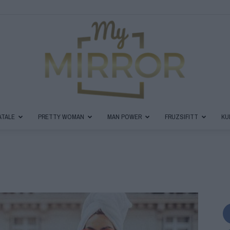
ATALE
PRETTY WOMAN
MAN POWER
FRUZSIFITT
KU
MyMirror
Magazin