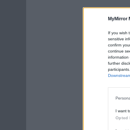
MyMirror 
If you wish 
sensitive in
confirm you
continue se
information 
further disc
participants
Downstream 
Persona
I want t
Opted 